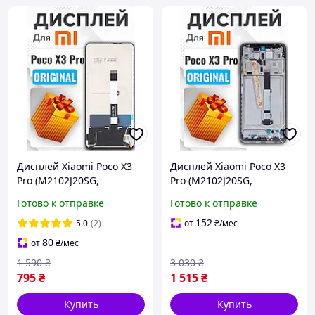
Дисплей Xiaomi Poco X3
Дисплей Xiaomi Poco X3
Pro (M2102J20SG,
Pro (M2102J20SG,
M2102J20SI)
M2102J20SI) (в рамке)
Готово к отправке
Готово к отправке
оригинального качества,
оригинального качества,
экран на Ксиоми Поко Х3
экран на Ксиоми Поко Х3
152
5.0
(2)
от
₴
/мес
Про
Про
80
от
₴
/мес
1 590
₴
3 030
₴
795
₴
1 515
₴
Купить
Купить