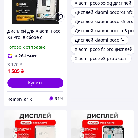
Xiaomi poco x5 5g дисплей
Дисплей xiaomi poco x3 nfc
Дисплей xiaomi poco x5 pro
Дисплей xiaomi poco m3 pro
Дисплей для Xiaomi Poco
X3 Pro, в сборе с
Дисплей xiaomi poco f4
тачскрином, черный в
Готово к отправке
Xiaomi poco f2 pro дисплей
корпусе, Original + набор
инструментов
264
от
₴
/мес
Xiaomi poco x3 pro экран
3 170
₴
1 585
₴
Купить
91%
RemonTarik