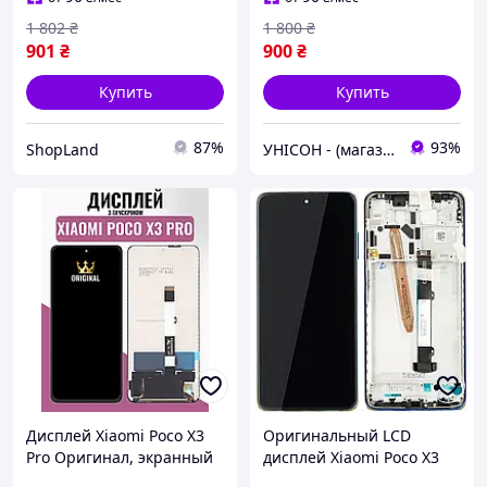
1 802
₴
1 800
₴
901
₴
900
₴
Купить
Купить
87%
93%
ShopLand
УНІСОН - (магазин запчастин для телефонів)
Дисплей Xiaomi Poco X3
Оригинальный LCD
Pro Оригинал, экранный
дисплей Xiaomi Poco X3
модуль на Ксиоми Поко
Pro с рамкой синий