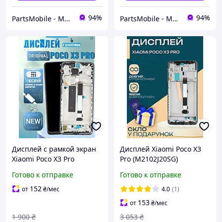
94%
94%
PartsMobile - Магазин запчастин (телефони, планшети, ноутбуки)
PartsMobile - Магазин запчастин (телефони, планшети, ноутбуки)
Дисплей с рамкой экран
Дисплей Xiaomi Poco X3
Xiaomi Poco X3 Pro
Pro (M2102J20SG)
(M2102J20SG), матрица и
оригинального качества
Готово к отправке
Готово к отправке
сенсор в сборе, Модуль
(в рамке), экран оригинал
Ксиоми Поко Х3 Про
на Ксиоми Поко Х3 Про
152
от
₴
/мес
4.0
(1)
153
от
₴
/мес
1 900
₴
3 053
₴