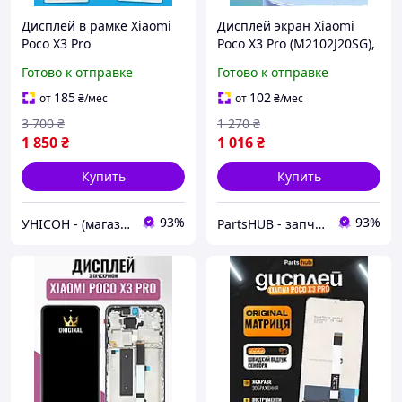
Дисплей в рамке Xiaomi
Дисплей экран Xiaomi
Poco X3 Pro
Poco X3 Pro (M2102J20SG),
оригинального качества,
матрица и сенсор в
Готово к отправке
Готово к отправке
экран оригинал на
сборе, Модуль Ксиоми
Ксиоми Поко Х3 Про
Поко Х3 Про
185
102
от
₴
/мес
от
₴
/мес
3 700
₴
1 270
₴
1 850
₴
1 016
₴
Купить
Купить
93%
93%
УНІСОН - (магазин запчастин для телефонів)
PartsHUB - запчастини на Телефони (Дисплей / Акумулятор / Шлейф-Плати)