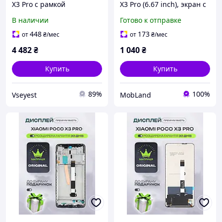
X3 Pro с рамкой
X3 Pro (6.67 inch), экран с
коричневый
тачскрином, модуль
В наличии
Готово к отправке
телефона для Ксиоми
Поко Х3 Про
448
173
от
₴
/мес
от
₴
/мес
4 482
₴
1 040
₴
Купить
Купить
89%
100%
Vseyest
MobLand