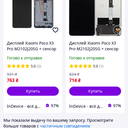
Дисплей Xiaomi Poco X3
Дисплей Xiaomi Poco X3
Pro M2102J20SG + сенсор
Pro M2102J20SG + сенсор
черный с рамой | модуль
черный Orig PRC |
Готово к отправке
Готово к отправке
модуль
5.0
(2)
5.0
(1)
931
₴
824
₴
763
₴
714
₴
Купить
Купить
97%
97%
InDevice - всё для Вашего девайса
InDevice - всё для Вашего девайса
Мы показали выдачу по вашему запросу.
Просмотрите
больше товаров с
частичным совпадением