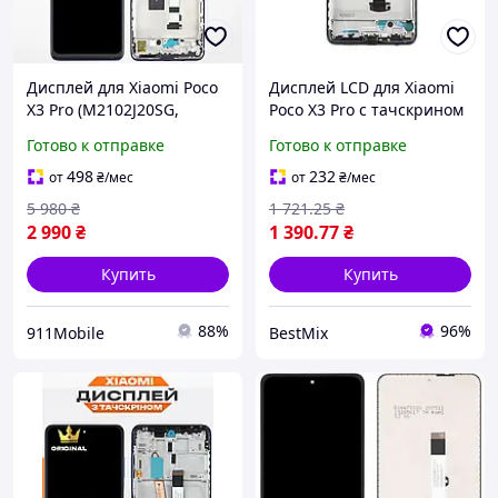
Дисплей для Xiaomi Poco
Дисплей LCD для Xiaomi
X3 Pro (M2102J20SG,
Poco X3 Pro с тачскрином
M2102J20SI) (ORIG 100%) в
и рамкой черный Original
Готово к отправке
Готово к отправке
сборе с рамкой
Quality
498
232
от
₴
/мес
от
₴
/мес
5 980
₴
1 721
.25
₴
2 990
₴
1 390
.77
₴
Купить
Купить
88%
96%
911Mobile
BestMix