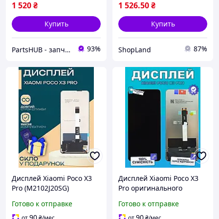
1 520
₴
1 526
.50
₴
Купить
Купить
93%
87%
PartsHUB - запчастини на Телефони (Дисплей / Акумулятор / Шлейф-Плати)
ShopLand
Дисплей Xiaomi Poco X3
Дисплей Xiaomi Poco X3
Pro (M2102J20SG)
Pro оригинального
оригинального качества,
качества, экран оригинал
Готово к отправке
Готово к отправке
экран оригинал на
на Ксиоми Поко Х3 Про
Ксиоми Поко Х3 Про
90
90
от
₴
/мес
от
₴
/мес