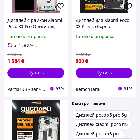
Дисплей с рамкой Xiaomi
Дисплей для Xiaomi Poco
Poco X3 Pro Оригинал,
X3 Pro, в сборе с
экранный модуль на
тачскрином, черный,
Готово к отправке
Готово к отправке
Ксиоми Поко Х3 Про, +
Original + набор
подарок (клей 15мл)
инструментов
158
от
₴
/мес
1 980
₴
1 920
₴
1 584
₴
960
₴
Купить
Купить
93%
91%
PartsHUB - запчастини на Телефони (Дисплей / Акумулятор / Шлейф-Плати)
RemonTarik
Смотри также
Дисплей poco x5 pro 5g
Дисплей xiaomi poco m3
Дисплей poco x3 pro