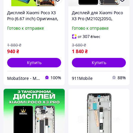
Дисплей Xiaomi Poco X3
Дисплей для Xiaomi Poco
Pro (6.67 inch) Оригинал,
X3 Pro (M2102J20SG,
экранный модуль на
M2102J20SI) (ORIG 100%) в
Готово к отправке
Готово к отправке
Ксиоми Поко Х3 Про
сборе
307
от
₴
/мес
1 880
₴
3 680
₴
940
₴
1 840
₴
Купить
Купить
100%
88%
MobaStore - Магазин запчастин для телефонів
911Mobile