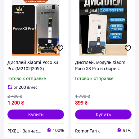
Дисплей Xiaomi Poco X3
Дисплей, модуль Xiaomi
Pro (M2102J20SG)
Poco X3 Pro в сборе с
высокого качества
сенсором, премиум
Готово к отправке
Готово к отправке
(original), экран на
Ксиоми Поко Х3 Про
Ксиоми Поко Х3 Про
200
от
₴
/мес
2 400
₴
1 798
₴
1 200
₴
899
₴
Купить
Купить
100%
91%
PIXEL - Запчастини для телефону
RemonTarik