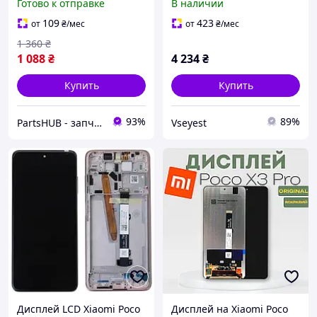
Готово к отправке
В наличии
Х3 Про, + подарок (клей
15мл)
109
423
от
₴
/мес
от
₴
/мес
1 360
₴
1 088
₴
4 234
₴
Купить
Купить
93%
89%
PartsHUB - запчастини на Телефони (Дисплей / Акумулятор / Шлейф-Плати)
Vseyest
Дисплей LCD Xiaomi Poco
Дисплей на Xiaomi Poco