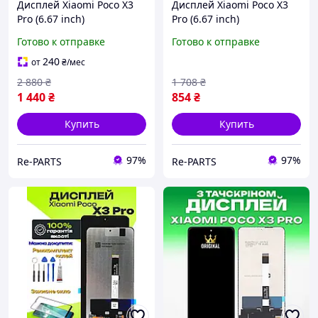
Дисплей Xiaomi Poco X3
Дисплей Xiaomi Poco X3
Pro (6.67 inch)
Pro (6.67 inch)
оригинального качества
оригинального качества,
Готово к отправке
Готово к отправке
(в рамке), экран оригинал
экран оригинал на
на Ксиоми Поко Х3 Про
Ксиоми Поко Х3 Про
240
от
₴
/мес
2 880
₴
1 708
₴
1 440
₴
854
₴
Купить
Купить
97%
97%
Re-PARTS
Re-PARTS