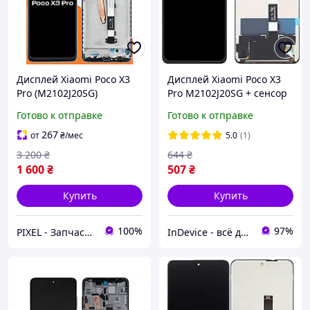
Дисплей Xiaomi Poco X3
Дисплей Xiaomi Poco X3
Pro (M2102J20SG)
Pro M2102J20SG + сенсор
высокого качества
черный | модуль
Готово к отправке
Готово к отправке
(original), экран в рамке
на Ксиоми Поко Х3 Про
267
от
₴
/мес
5.0
(1)
3 200
₴
644
₴
1 600
₴
507
₴
Купить
Купить
100%
97%
PIXEL - Запчастини для телефону
InDevice - всё для Вашего девайса