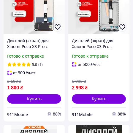
Дисплей (экран) для
Дисплей (экран) для
Xiaomi Poco X3 Pro с
Xiaomi Poco X3 Pro с
тачскрином,
рамкой, оригинальный
Готово к отправке
Готово к отправке
оригинальный сенсор
сенсор экрана
экрана
500
5.0
(1)
от
₴
/мес
300
от
₴
/мес
3 600
₴
5 996
₴
1 800
₴
2 998
₴
Купить
Купить
88%
88%
911Mobile
911Mobile