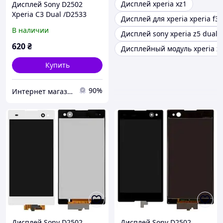
Дисплей xperia xz1
Дисплей Sony D2502
Xperia C3 Dual /D2533
Дисплей для xperia xperia f3
чорний
В наличии
Дисплей sony xperia z5 dual
620
₴
Дисплейный модуль xperia x
Купить
90%
Интернет магазин Srtelefon.prom.ua
Дисплей Sony D2502
Дисплей Sony D2502