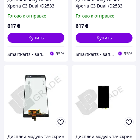
Xperia C3 Dual /D2533
Xperia C3 Dual /D2533
белый
черный
Готово к отправке
Готово к отправке
617
₴
617
₴
Купить
Купить
95%
95%
SmartParts - запчасти для мобильных телефонов и планшетов
SmartParts - запчасти для мобильных телефонов и планшетов
Дисплей модуль тачскрин
Дисплей модуль тачскрин