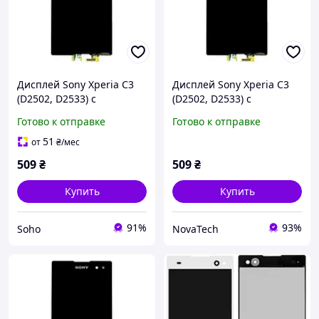
Дисплей Sony Xperia C3
Дисплей Sony Xperia C3
(D2502, D2533) с
(D2502, D2533) с
сенсорным экраном и
сенсорным экраном и
Готово к отправке
Готово к отправке
рамкой Black (PRC)
рамкой Black (PRC)
51
от
₴
/мес
509
₴
509
₴
Купить
Купить
91%
93%
Soho
NovaTech