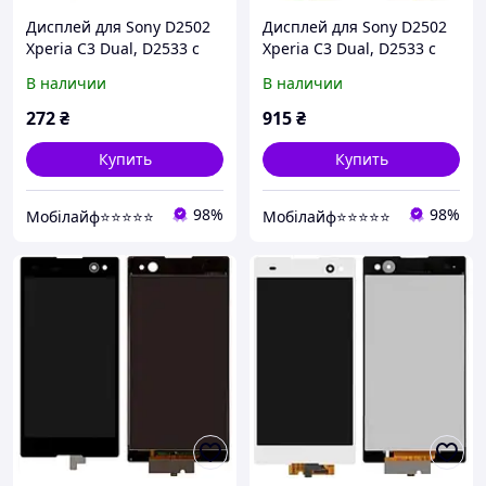
Дисплей для Sony D2502
Дисплей для Sony D2502
Xperia C3 Dual, D2533 с
Xperia C3 Dual, D2533 с
сенсором черный
сенсором белый
В наличии
В наличии
272
₴
915
₴
Купить
Купить
98%
98%
Мобілайф⭐️⭐️⭐️⭐️⭐️
Мобілайф⭐️⭐️⭐️⭐️⭐️