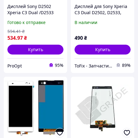
Дисплей Sony D2502
Дисплей для Sony Xperia
Xperia C3 Dual /D2533
C3 Dual D2502, D2533,
черный
модуль в сборе (экран и
Готово к отправке
В наличии
сенсор), оригинал
Черный
594
.41
₴
534
.97
₴
490
₴
Купить
Купить
95%
89%
ProOpt
ToFix - Запчасти и комплектующие к гаджетам