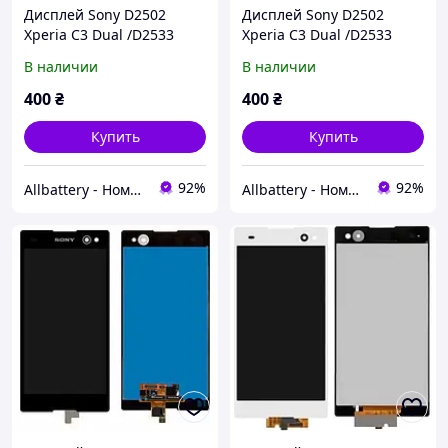
Дисплей Sony D2502
Дисплей Sony D2502
Xperia C3 Dual /D2533
Xperia C3 Dual /D2533
черный
белый
В наличии
В наличии
400
₴
400
₴
Купить
Купить
92%
92%
Allbattery - Номер Один в Украине в Области Аккумуляторов для Ноутбуков.
Allbattery - Номер Один в Украине в Области Аккумуляторов для Ноутбуков.