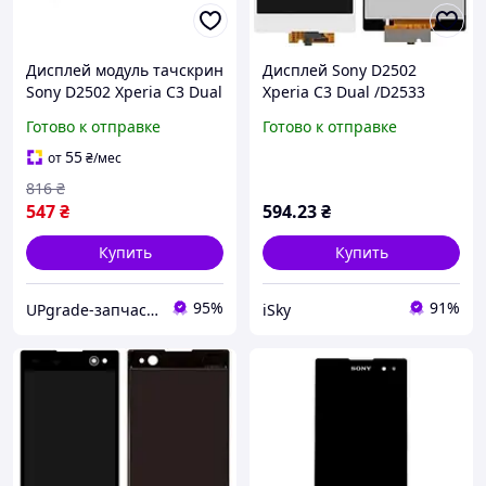
Дисплей модуль тачскрин
Дисплей Sony D2502
Sony D2502 Xperia C3 Dual
Xperia C3 Dual /D2533
/D2533 черный
белый
Готово к отправке
Готово к отправке
55
от
₴
/мес
816
₴
547
₴
594
.23
₴
Купить
Купить
95%
91%
UPgrade-запчасти для мобильных телефонов и планшетов
iSky