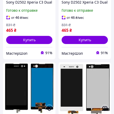
Sony D2502 Xperia C3 Dual
Sony D2502 Xperia C3 Dual
/D2533 белый
/D2533 черный
Готово к отправке
Готово к отправке
46
46
от
₴
/мес
от
₴
/мес
831
₴
831
₴
465
₴
465
₴
Купить
Купить
91%
91%
МастерШоп
МастерШоп