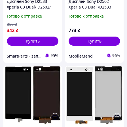
Дисплей Sony D2533
Дисплей Sony D2502
Xperia C3 Dual/ D2502/
Xperia C3 Dual /D2533
D2503 в сборе с сенсором
белый
Готово к отправке
Готово к отправке
black
360
₴
342
₴
773
₴
Купить
Купить
95%
96%
SmartParts - запчасти для мобильных телефонов и планшетов
MobileMend