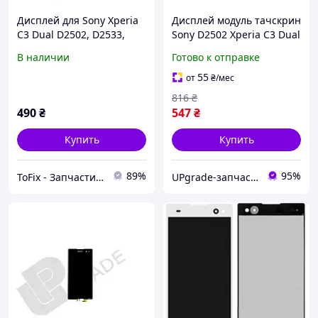
Дисплей для Sony Xperia
Дисплей модуль тачскрин
C3 Dual D2502, D2533,
Sony D2502 Xperia C3 Dual
модуль в сборе (экран и
/D2533 белый
В наличии
Готово к отправке
сенсор), оригинал Белый
55
от
₴
/мес
816
₴
490
₴
547
₴
Купить
Купить
89%
95%
ToFix - Запчасти и комплектующие к гаджетам
UPgrade-запчасти для мобильных телефонов и планшетов