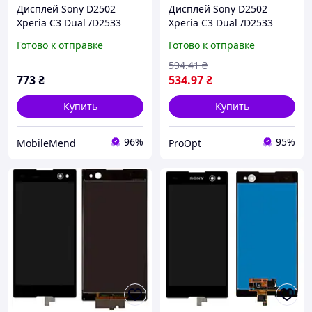
Дисплей Sony D2502
Дисплей Sony D2502
Xperia C3 Dual /D2533
Xperia C3 Dual /D2533
черный
белый
Готово к отправке
Готово к отправке
594
.41
₴
773
₴
534
.97
₴
Купить
Купить
96%
95%
MobileMend
ProOpt