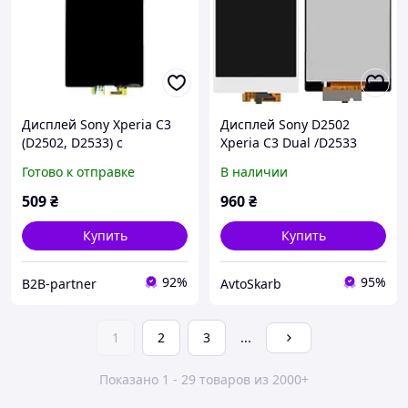
Дисплей Sony Xperia C3
Дисплей Sony D2502
(D2502, D2533) с
Xperia C3 Dual /D2533
сенсорным экраном и
белый
Готово к отправке
В наличии
рамкой Black (PRC)
509
₴
960
₴
Купить
Купить
92%
95%
B2B-partner
AvtoSkarb
1
2
3
...
Показано 1 - 29 товаров из 2000+