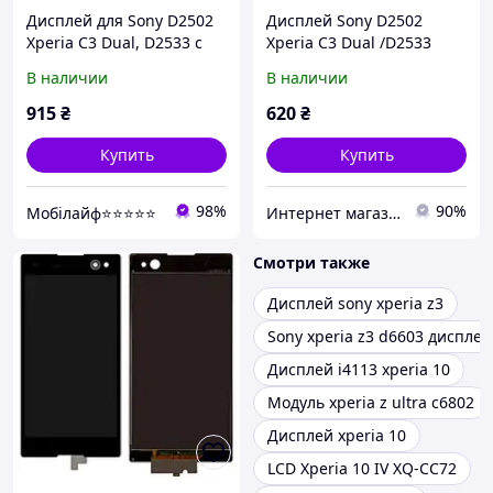
Дисплей для Sony D2502
Дисплей Sony D2502
Xperia C3 Dual, D2533 с
Xperia C3 Dual /D2533
сенсором Черный
білий
В наличии
В наличии
Original
915
₴
620
₴
Купить
Купить
98%
90%
Мобілайф⭐️⭐️⭐️⭐️⭐️
Интернет магазин Srtelefon.prom.ua
Смотри также
Дисплей sony xperia z3
Sony xperia z3 d6603 дисплей
Дисплей i4113 xperia 10
Модуль xperia z ultra c6802
Дисплей xperia 10
LCD Xperia 10 IV XQ-CC72