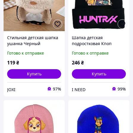
Стильная детская шапка
Шапка детская
ушанка Черный
подростковая Кпоп
Охотницы на демонов
Готово к отправке
Готово к отправке
KPop Demon Hunters для
девочки, окружность 50-
119
₴
246
₴
56, черный
Купить
Купить
97%
99%
JOXI
I NEED