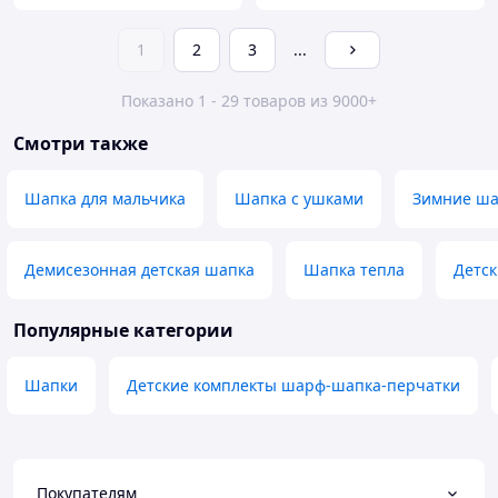
1
2
3
...
Показано 1 - 29 товаров из 9000+
Смотри также
Шапка для мальчика
Шапка с ушками
Зимние ша
Демисезонная детская шапка
Шапка тепла
Детск
Популярные категории
Шапки
Детские комплекты шарф-шапка-перчатки
Покупателям