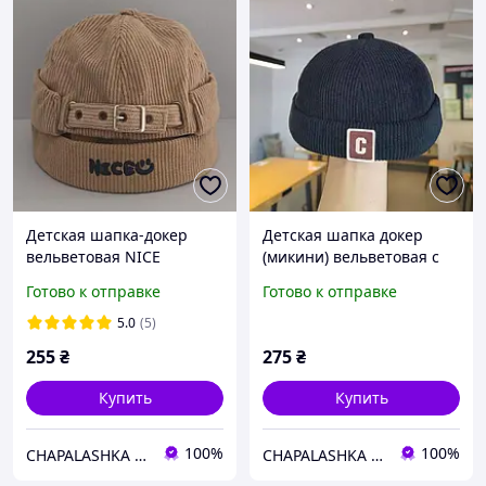
Детская шапка-докер
Детская шапка докер
вельветовая NICE
(микини) вельветовая с
демисезонная с
нашивкой «C», размер 48-
Готово к отправке
Готово к отправке
регулировкой (48-52 см),
52 см (1-5 лет), унисекс
Кэмел
5.0
(5)
255
₴
275
₴
Купить
Купить
100%
100%
CHAPALASHKA / ЧАПАЛАШКА - магазин актуальных вещей
CHAPALASHKA / ЧАПАЛАШКА - магазин актуальных вещей