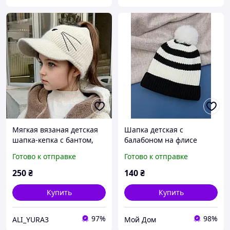
Мягкая вязаная детская
Шапка детская с
шапка-кепка с бантом,
балабоном на флисе
ушками
размер М(52)
Готово к отправке
Готово к отправке
250
₴
140
₴
Купить
Купить
97%
98%
ALI_YURA3
Мой Дом