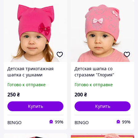
Детская трикотажная
Детская шапка со
шапка с ушками
стразами "Глория"
"Марина"
Готово к отправке
Готово к отправке
250
₴
200
₴
Купить
Купить
99%
99%
BINGO
BINGO