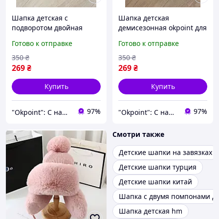
Шапка детская с
Шапка детская
подворотом двойная
демисезонная okpoint для
рибана демисезонная ok
девочки одинарный
Готово к отправке
Готово к отправке
point для мальчика
трикотаж аппликация
логотип Fila 5-12 лет
Очки 6-10 лет розовая
350
₴
350
₴
бирюзовая (171056FB)
(1909R)
269
₴
269
₴
Купить
Купить
97%
97%
"Okpoint": С нами ваша жизнь будет ОК!
"Okpoint": С нами ваша жизнь будет ОК!
Смотри также
Детские шапки на завязках
Детские шапки турция
Детские шапки китай
Шапка с двумя помпонами де
Шапка детская hm