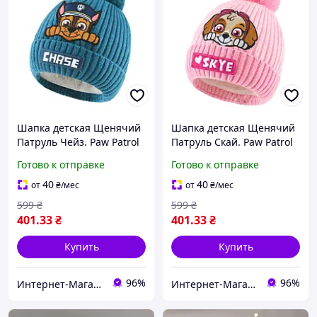
Шапка детская Щенячий
Шапка детская Щенячий
Патруль Чейз. Paw Patrol
Патруль Скай. Paw Patrol
Chase.
Skye
Готово к отправке
Готово к отправке
40
40
от
₴
/мес
от
₴
/мес
599
₴
599
₴
401
.33
₴
401
.33
₴
Купить
Купить
96%
96%
Интернет-Магазин "Uniqum Style". Создай свой уникальный стиль!
Интернет-Магазин "Uniqum Style". Создай свой уникальный стиль!