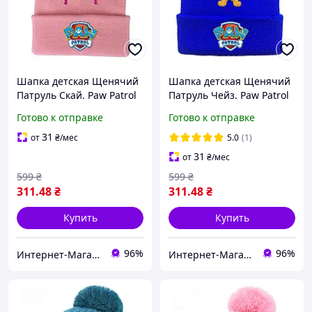
Шапка детская Щенячий
Шапка детская Щенячий
Патруль Скай. Paw Patrol
Патруль Чейз. Paw Patrol
Skye.
Chase.
Готово к отправке
Готово к отправке
31
от
₴
/мес
5.0
(1)
31
от
₴
/мес
599
₴
599
₴
311
.48
₴
311
.48
₴
Купить
Купить
96%
96%
Интернет-Магазин "Uniqum Style". Создай свой уникальный стиль!
Интернет-Магазин "Uniqum Style". Создай свой уникальный стиль!