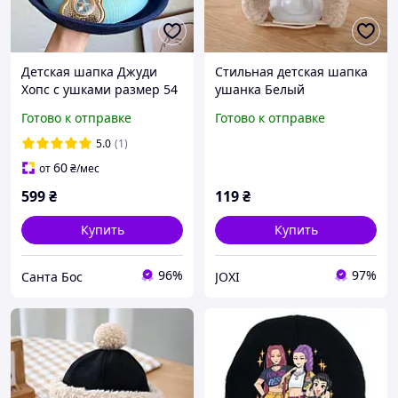
Детская шапка Джуди
Стильная детская шапка
Хопс с ушками размер 54
ушанка Белый
Зверополис
Готово к отправке
Готово к отправке
5.0
(1)
60
от
₴
/мес
599
₴
119
₴
Купить
Купить
96%
97%
Санта Бос
JOXI