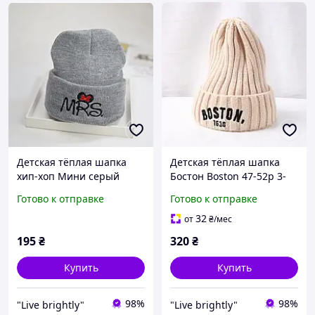
Детская тёплая шапка
Детская тёплая шапка
хип-хоп Мини серый
Бостон Boston 47-52р 3-
5лет Молочный (2216)
Готово к отправке
Готово к отправке
32
от
₴
/мес
195
₴
320
₴
Купить
Купить
98%
98%
"Live brightly"
"Live brightly"