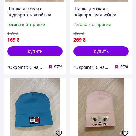
Шапка детская с
Шапка детская с
подворотом двойная
подворотом двойная
рибана демисезонная ok
рибана демисезонная ok
Готово к отправке
Готово к отправке
point для мальчика
point для мальчика
логотип Fila 5-12 лет
логотип Fila 5-12 лет
199
₴
350
₴
голубая (171056FG)
синяя (171056FTS)
169
₴
269
₴
Купить
Купить
97%
97%
"Okpoint": С нами ваша жизнь будет ОК!
"Okpoint": С нами ваша жизнь будет ОК!