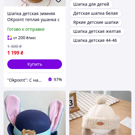
Шапка для детей
Детская шапка белая
Шапка детская зимняя
OKpoint теплая ушанка с
Яркие детские шапки
помпоном и мехом
Готово к отправке
Шапка детская желтая
onesize для девочек и
женщин 52-58 см нежно
200
от
₴
/мес
Шапка детская 44-46
розовая пудра (174304R)
1 300
₴
1 199
₴
Купить
97%
"Okpoint": С нами ваша жизнь будет ОК!