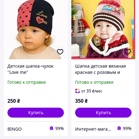
Детская шапка-чулок
Шапка детская вязаная
"Love me"
красная с розовым и
хомут
Готово к отправке
Готово к отправке
35
от
₴
/мес
250
₴
350
₴
Купить
Купить
99%
99%
BINGO
Интернет-магазин оригинальных кепок, рюкзаков и аксессуаров