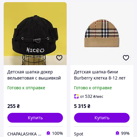
Детская шапка-докер
Детская шапка-бини
вельветовая с вышивкой
Burberry клетка 8-12 лет
Nice (2-6 лет),
песочно-бежевый
Готово к отправке
Готово к отправке
регулируемая шапка без
трикотажная отделка из
полей унисекс
шерсти
532
от
₴
/мес
255
₴
5 315
₴
Купить
Купить
100%
99%
CHAPALASHKA / ЧАПАЛАШКА - магазин актуальных вещей
Spot