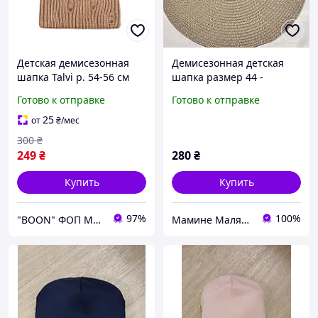
Детская демисезонная
Демисезонная детская
шапка Talvi р. 54-56 см
шапка размер 44 -
двойная рваная шапочка
48,цвет зеленый
Готово к отправке
Готово к отправке
для девочек мальчиков от
6 лет ЛЕЯ бежевая
25
от
₴
/мес
300
₴
249
₴
280
₴
Купить
Купить
97%
100%
"BOON" ФОП МУХА Є. Л.
Мамине Малятко