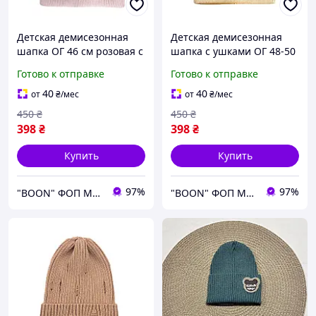
Детская демисезонная
Детская демисезонная
шапка ОГ 46 см розовая с
шапка с ушками ОГ 48-50
ушками отворотом для
на девочку бежевая
Готово к отправке
Готово к отправке
девочек осенняя
трикотажная осенняя
весенняя эластичная
весенняя 024-АФІНА-48
40
40
от
₴
/мес
от
₴
/мес
Arctic-Афина
450
₴
450
₴
398
₴
398
₴
Купить
Купить
97%
97%
"BOON" ФОП МУХА Є. Л.
"BOON" ФОП МУХА Є. Л.