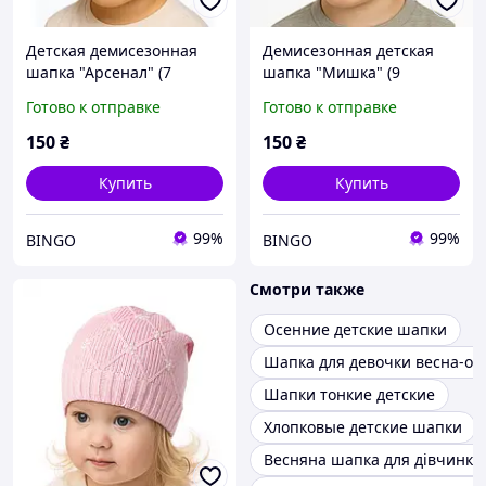
Детская демисезонная
Демисезонная детская
шапка "Арсенал" (7
шапка "Мишка" (9
цветов)
цветов)
Готово к отправке
Готово к отправке
150
₴
150
₴
Купить
Купить
99%
99%
BINGO
BINGO
Смотри также
Осенние детские шапки
Шапка для девочки весна-ос
Шапки тонкие детские
Хлопковые детские шапки
Весняна шапка для дівчинки