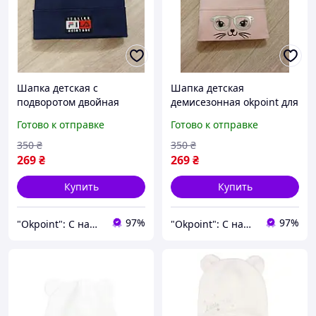
Шапка детская с
Шапка детская
подворотом двойная
демисезонная okpoint для
рибана демисезонная ok
девочки одинарный
Готово к отправке
Готово к отправке
point для мальчика
трикотаж аппликация
логотип Fila 5-12 лет
Очки 6-10 лет розовая
350
₴
350
₴
синяя (171056FTS)
(1909R)
269
₴
269
₴
Купить
Купить
97%
97%
"Okpoint": С нами ваша жизнь будет ОК!
"Okpoint": С нами ваша жизнь будет ОК!