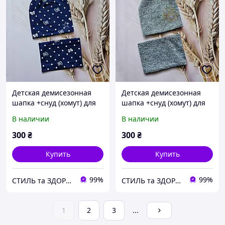
Детская демисезонная
Детская демисезонная
шапка +снуд (хомут) для
шапка +снуд (хомут) для
девочки от 5 до 8лет.
девочки от 5 до 8лет
В наличии
В наличии
Детская шапка и хомут
Серый. Детская шапка и
хомут
300
₴
300
₴
Купить
Купить
99%
99%
СТИЛЬ та ЗДОРОВ'Я
СТИЛЬ та ЗДОРОВ'Я
1
2
3
...