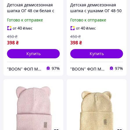
Детская демисезонная
Детская демисезонная
шапка ОГ 48 см белая с
шапка с ушками ОГ 48-50
ушками и отворотом на
на мальчика зелёная
Готово к отправке
Готово к отправке
мальчика девочку из
трикотажная осенняя
стрейч-вискозы осенняя
весенняя 023-Олимп-46
40
40
от
₴
/мес
от
₴
/мес
весенняя Arctic-Олимп
450
₴
450
₴
398
₴
398
₴
Купить
Купить
97%
97%
"BOON" ФОП МУХА Є. Л.
"BOON" ФОП МУХА Є. Л.