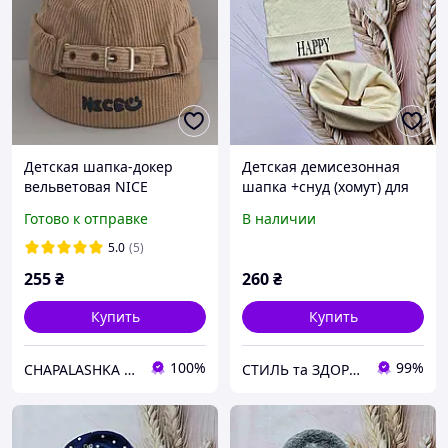
Детская шапка-докер
Детская демисезонная
вельветовая NICE
шапка +снуд (хомут) для
демисезонная с
девочки 7-9лет. Детская
Готово к отправке
В наличии
регулировкой (48-52 см),
шапка и хомут
Кэмел
5.0
(5)
255
₴
260
₴
Купить
Купить
100%
99%
CHAPALASHKA / ЧАПАЛАШКА - магазин актуальных вещей
СТИЛЬ та ЗДОРОВ'Я