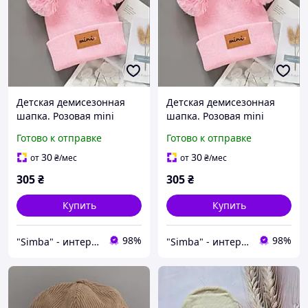
Детская демисезонная
Детская демисезонная
шапка. Розовая mini
шапка. Розовая mini
шапочка с помпонами
шапочка с помпонами
Готово к отправке
Готово к отправке
для малышей 6-12 месяца
для малышей 12-24
месяца
30
30
от
₴
/мес
от
₴
/мес
305
₴
305
₴
Купить
Купить
98%
98%
"Simba" - интернет магазин
"Simba" - интернет магазин