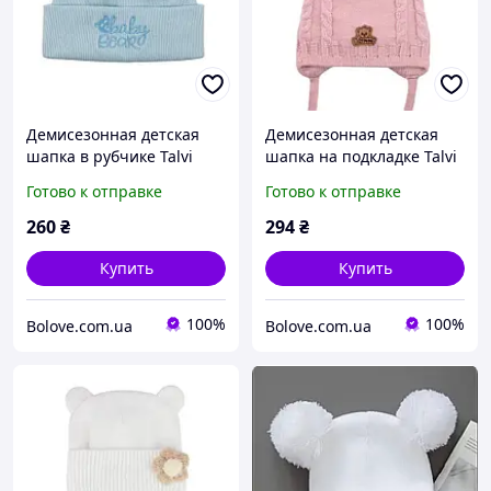
Демисезонная детская
Демисезонная детская
шапка в рубчике Talvi
шапка на подкладке Talvi
Адам 40-44 см (2-6 мес)
Спайки 36-38 см (0-1 мес)
Готово к отправке
Готово к отправке
Голубой
Светло-пудровый
260
₴
294
₴
Купить
Купить
100%
100%
Bolove.com.ua
Bolove.com.ua