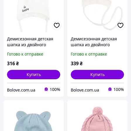
Демисезонная детская
Демисезонная детская
шапка из двойного
шапка из двойного
трикотажа Talvi Be happy
трикотажа Talvi Little Star
Готово к отправке
Готово к отправке
46-48 см Белый
34-36 см Белый
316
₴
339
₴
Купить
Купить
100%
100%
Bolove.com.ua
Bolove.com.ua