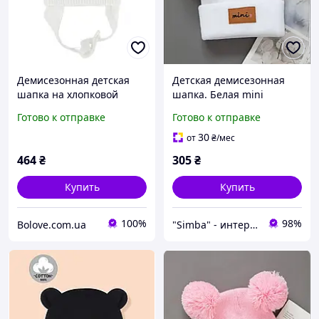
Демисезонная детская
Детская демисезонная
шапка на хлопковой
шапка. Белая mini
подкладке Talvi Оника 40-
шапочка с помпонами
Готово к отправке
Готово к отправке
42 см Белый
для малышей 0-6 месяца
30
от
₴
/мес
464
₴
305
₴
Купить
Купить
100%
98%
Bolove.com.ua
"Simba" - интернет магазин