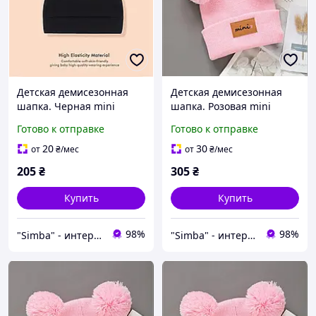
Детская демисезонная
Детская демисезонная
шапка. Черная mini
шапка. Розовая mini
шапочка с ушками для
шапочка с помпонами
Готово к отправке
Готово к отправке
малышей 1-6 месяца
для малышей 0-6 месяца
20
30
от
₴
/мес
от
₴
/мес
205
₴
305
₴
Купить
Купить
98%
98%
"Simba" - интернет магазин
"Simba" - интернет магазин