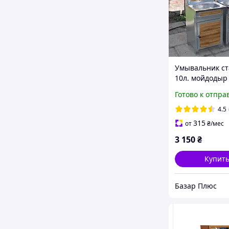
Умывальник ст
10л. мойдодыр 
длинный)
Готово к отпра
4.5
315
от
₴
/мес
3 150
₴
Купит
Базар Плюс