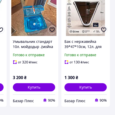
Умывальник стандарт
Бак с нержавейка
10л. мойдодыр .(мойка
39*47*10см, 12л. для
нержавейка
умывальника
Готово к отправке
Готово к отправке
закругленная)
мойдодыр.
320
130
от
₴
/мес
от
₴
/мес
3 200
₴
1 300
₴
Купить
Купить
0%
90%
90%
Базар Плюс
Базар Плюс