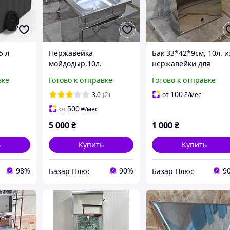
5 л
Нержавейка
Бак 33*42*9см, 10л. и
мойдодыр,10л.
нержавейки для
льный
умывальник .(мойка
умывальника
вке
Готово к отправке
Готово к отправке
нержавейка)
мойдодыр.
ый
100
3.0
(2)
от
₴
/мес
черный
500
от
₴
/мес
73
5 000
₴
1 000
₴
ь
Купить
Купить
98%
90%
9
Базар Плюс
Базар Плюс