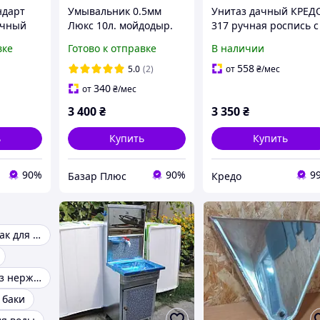
ндарт
Умывальник 0.5мм
Унитаз дачный КРЕД
ачный
Люкс 10л. мойдодыр.
317 ручная роспись с
ческий)
(Кран длинный)
крышкой
вке
Готово к отправке
В наличии
558
5.0
(2)
от
₴
/мес
340
от
₴
/мес
3 400
₴
3 350
₴
ь
Купить
Купить
90%
90%
9
Базар Плюс
Кредо
Пластиковый бак для воды
Бак для воды из нержавейки
баки