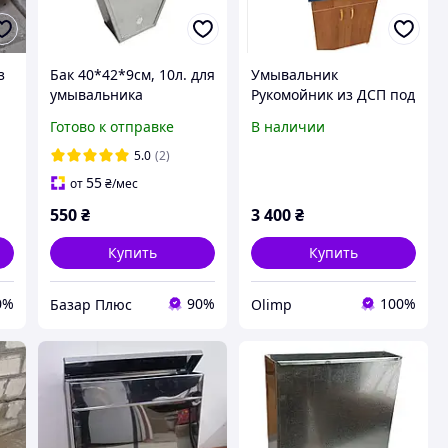
з
Бак 40*42*9см, 10л. для
Умывальник
умывальника
Рукомойник из ДСП под
мойдодыр.
мебель 600мм
Готово к отправке
В наличии
5.0
(2)
55
от
₴
/мес
550
₴
3 400
₴
Купить
Купить
0%
90%
100%
Базар Плюс
Olimp