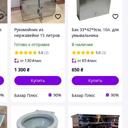
з
Рукомойник из
Бак 33*42*9см, 10л. для
нержавейки 15 литров
умывальника
навесной.
мойдодыр.
Готово к отправке
В наличии
5.0
(3)
5.0
(3)
130
65
от
₴
/мес
от
₴
/мес
1 300
₴
650
₴
Купить
Купить
0%
90%
90%
Базар Плюс
Базар Плюс