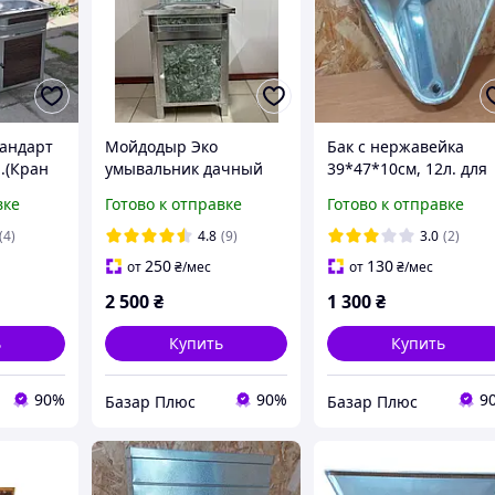
андарт
Мойдодыр Эко
Бак с нержавейка
.(Кран
умывальник дачный
39*47*10см, 12л. для
Уценка
умывальника
вке
Готово к отправке
Готово к отправке
мойдодыр.
(4)
4.8
(9)
3.0
(2)
250
130
от
₴
/мес
от
₴
/мес
2 500
₴
1 300
₴
ь
Купить
Купить
90%
90%
9
Базар Плюс
Базар Плюс