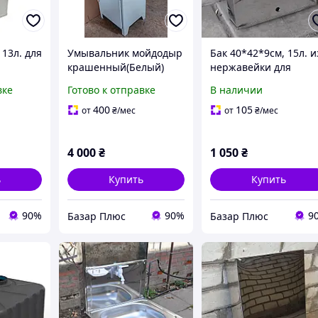
 13л. для
Умывальник мойдодыр
Бак 40*42*9см, 15л. и
крашенный(Белый)
нержавейки для
умывальника
вке
Готово к отправке
В наличии
мойдодыр.
400
105
от
₴
/мес
от
₴
/мес
4 000
₴
1 050
₴
ь
Купить
Купить
90%
90%
9
Базар Плюс
Базар Плюс