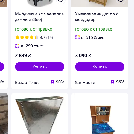
Мойдодыр умывальник
Умывальник дачный
дачный (Эко)
мойдодир
Готово к отправке
Готово к отправке
515
4.7
(19)
от
₴
/мес
290
от
₴
/мес
2 899
₴
3 090
₴
Купить
Купить
0%
90%
96%
Базар Плюс
SanHouse