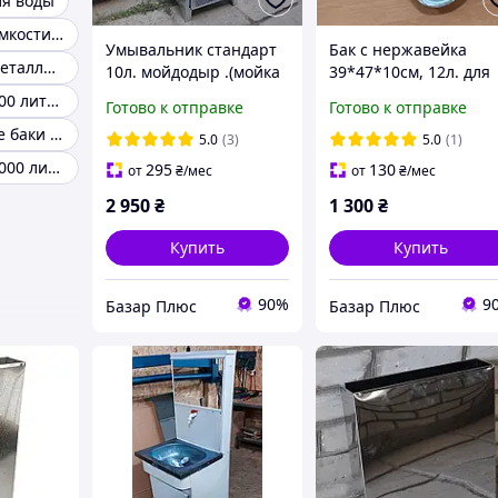
ля воды
Пластиковые емкости баки для воды 100 литров
Умывальник стандарт
Бак с нержавейка
Бак для воды металлический
10л. мойдодыр .(мойка
39*47*10см, 12л. для
нержавейка)
умывальника
Бак для воды 500 литров
Готово к отправке
Готово к отправке
мойдодыр.
Прямоугольные баки для воды
5.0
(3)
5.0
(1)
Бак для воды 1000 литров
295
130
от
₴
/мес
от
₴
/мес
2 950
₴
1 300
₴
Купить
Купить
90%
9
Базар Плюс
Базар Плюс