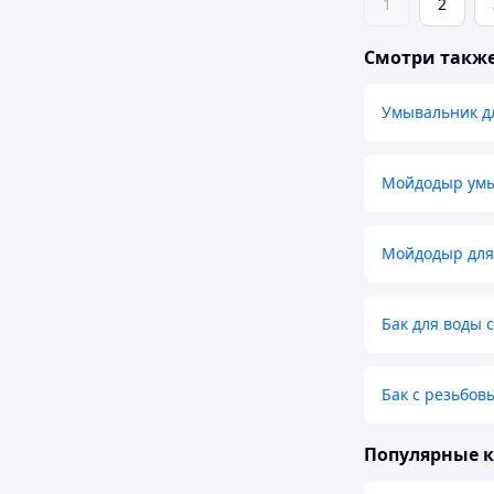
1
2
Смотри такж
Умывальник д
Мойдодыр умы
Мойдодыр для
Бак для воды 
Бак с резьбов
Популярные 