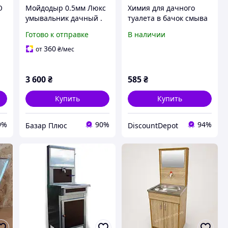
О
Мойдодыр 0.5мм Люкс
Химия для дачного
умывальник дачный .
туалета в бачок смыва
(15 литров.)
1л Биогрин,
Готово к отправке
В наличии
8T15759A2A
360
от
₴
/мес
3 600
₴
585
₴
Купить
Купить
9%
90%
94%
Базар Плюс
DiscountDepot