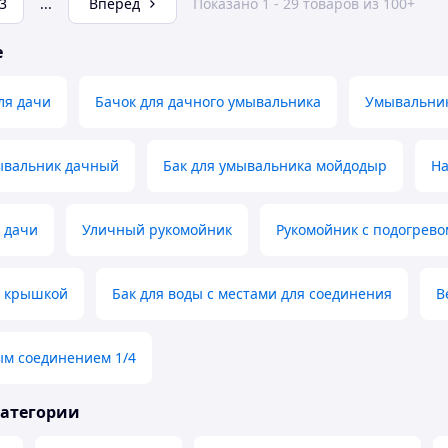
3
...
Вперед
Показано 1 - 29 товаров из 100+
е
ля дачи
Бачок для дачного умывальника
Умывальни
вальник дачный
Бак для умывальника мойдодыр
На
 дачи
Уличный рукомойник
Рукомойник с подогрево
с крышкой
Бак для воды с местами для соединения
В
ым соединением 1/4
категории