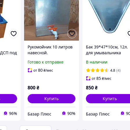
Рукомойник 10 литров
Бак 39*47*10см, 12л.
 ДСП под
навесной.
для умывальника
мойдодыр.
Готово к отправке
В наличии
80
от
₴
/мес
4.8
(4)
85
от
₴
/мес
800
₴
850
₴
ь
Купить
Купить
96%
90%
9
Базар Плюс
Базар Плюс