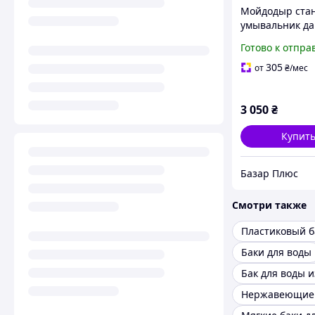
Мойдодыр ста
умывальник д
(Кран металли
Готово к отпра
305
от
₴
/мес
3 050
₴
Купит
Базар Плюс
Смотри также
Баки для воды
Нержавеющие 