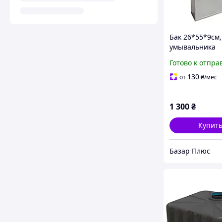
Бак 26*55*9см,
умывальника
мойдодыр.
Готово к отпра
130
от
₴
/мес
1 300
₴
Купит
Базар Плюс