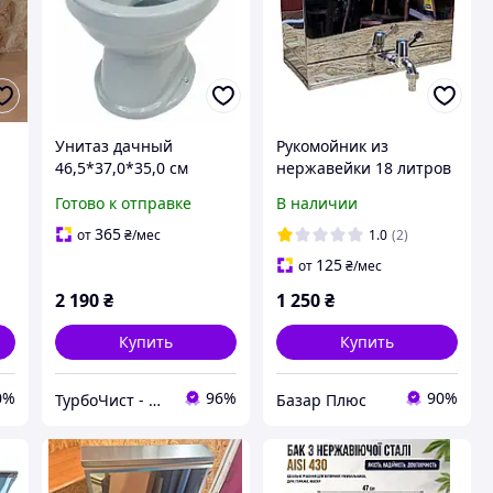
Унитаз дачный
Рукомойник из
46,5*37,0*35,0 см
нержавейки 18 литров
серый без сиденья D-
настольный.
Готово к отправке
В наличии
grey (А0057420)
365
от
₴
/мес
1.0
(2)
125
от
₴
/мес
2 190
₴
1 250
₴
Купить
Купить
0%
96%
90%
ТурбоЧист - магазин сантехники
Базар Плюс