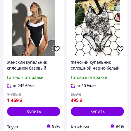
Женский купальник
Женский купальник
сплошной базовый
сплошной черно-белый
Victory бело черный
DIOR / Женский
Готово к отправке
Готово к отправке
Toyvoo Купальник
сплошной купальник с
жіночий суцільний
принтом черно-белый /
245
50
от
₴
/мес
от
₴
/мес
базовий Victory біло
Женский купальник
1 789
₴
550
₴
чорний
черный белый
1 469
₴
495
₴
Купить
Купить
98%
94%
Toyvo
Kruzheva