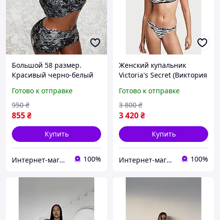
Большой 58 размер.
Женский купальник
Красивый черно-белый
Victoria's Secret (Виктория
женский купальник,
Сикрет) черно-белый,
Готово к отправке
Готово к отправке
раздельный, с мягкой
принт зебра, купальник 3
чашкой, без косточек
в 1, оригинал
950
₴
3 800
₴
855
₴
3 420
₴
Купить
Купить
100%
100%
Интернет-магазин Nova Moda
Интернет-магазин Nova Moda