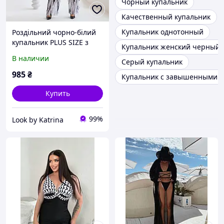
Чорный купальник
Качественный купальник
Купальник однотонный
Роздільний чорно-білий
купальник PLUS SIZE з
Купальник женский черный
пляжними штанами
В наличии
Серый купальник
985
₴
Купальник с завышенными 
Купить
99%
Look by Katrina