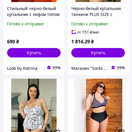
Стильный черно-белый
Черно-белый купальник
купальник с лифом топом
танкини PLUS SIZE с
L
трусиками, сплошной
Готово к отправке
Готово к отправке
белый купальник
больших размеров
151
от
₴
/мес
690
₴
1 814
.29
₴
Купить
Купить
99%
99%
Look by Katrina
Магазин "Socks For Gift"