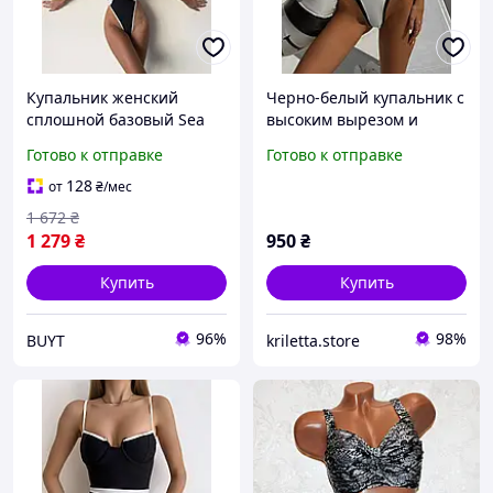
Купальник женский
Черно-белый купальник с
сплошной базовый Sea
высоким вырезом и
бело черный BUYT
эффектом моделирования
Готово к отправке
Готово к отправке
Купальник жіночий
SW3718
суцільний базовий Sea
128
от
₴
/мес
біло чорний
1 672
₴
1 279
₴
950
₴
Купить
Купить
96%
98%
BUYT
kriletta.store