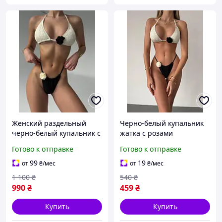
Женский раздельный
Черно-белый купальник
черно-белый купальник с
жатка с розами
розой / Женский
Готово к отправке
Готово к отправке
стильный купальник
бикини черно-белый с
99
19
от
₴
/мес
от
₴
/мес
цветочным акцентом
1 100
₴
540
₴
990
₴
459
₴
Купить
Купить