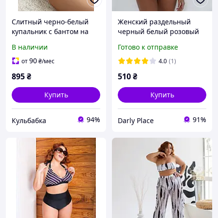
Слитный черно-белый
Женский раздельный
купальник с бантом на
черный белый розовый
груди и драпировкой,
купальник из бифлекса с
В наличии
Готово к отправке
закрытый купальник с
сьемными чашками на
контрастными вставками
завязках; размер
90
от
₴
/мес
4.0
(1)
универсал
895
₴
510
₴
Купить
Купить
94%
91%
Кульбабка
Darly Place