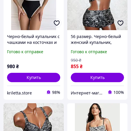
Черно-белый купальник с
56 размер. Черно-белый
чашками на косточках и
женский купальник,
контрастными вставками
раздельный, с мягкой
Готово к отправке
Готово к отправке
SW3714
чашкой, без косточек
950
₴
980
₴
855
₴
Купить
Купить
98%
100%
kriletta.store
Интернет-магазин Nova Moda