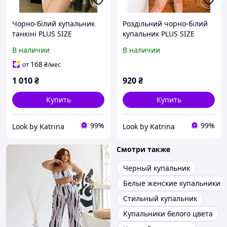
Чорно-білий купальник
Роздільний чорно-білий
танкіні PLUS SIZE
купальник PLUS SIZE
знімними чашками та
В наличии
В наличии
високими плавками
168
от
₴
/мес
1 010
₴
920
₴
Купить
Купить
99%
99%
Look by Katrina
Look by Katrina
Смотри также
Черный купальник
Белые женские купальники
Стильный купальник
Купальники белого цвета