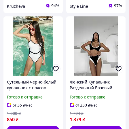
94%
97%
Kruzheva
Style Line
Cутельный черно-белый
Женский Купальник
купальник с поясом
Раздельный Базовый
Cosmo Черно Белый Seli
Готово к отправке
Готово к отправке
Купальник Жіночий
Роздільний Базовий
35
230
от
₴
/мес
от
₴
/мес
Cosmo Чорно Білий
1 000
₴
1 794
₴
850
₴
1 379
₴