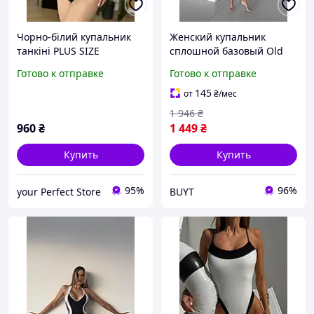
Чорно-білий купальник
Женский купальник
танкіні PLUS SIZE
сплошной базовый Old
money черно белый BUYT
Готово к отправке
Готово к отправке
Купальник жіночий
суцільний базовий Old
145
от
₴
/мес
money чорно білий
1 946
₴
960
₴
1 449
₴
Купить
Купить
95%
96%
your Perfect Store
BUYT