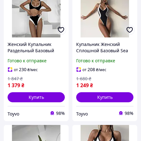
Женский Купальник
Купальник Женский
Раздельный Базовый
Сплошной Базовый Sea
Cosmo Черно Белый
Бело Черный Toyvoo
Готово к отправке
Готово к отправке
Toyvoo Купальник
Купальник Жіночий
Жіночий Роздільний
Суцільний Базовий Sea
230
208
от
₴
/мес
от
₴
/мес
Базовий Cosmo Чорно
Біло Чорний
1 847
₴
1 680
₴
Білий
1 379
₴
1 249
₴
Купить
Купить
98%
98%
Toyvo
Toyvo