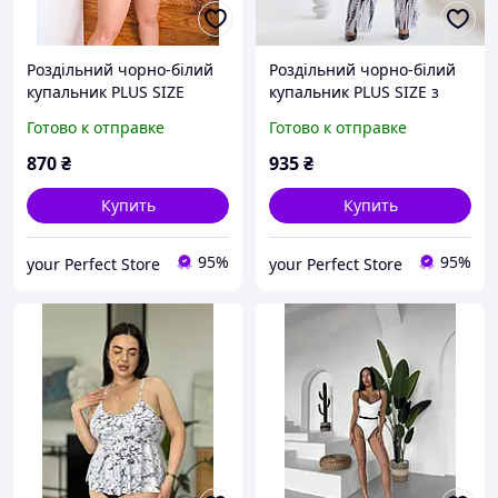
Роздільний чорно-білий
Роздільний чорно-білий
купальник PLUS SIZE
купальник PLUS SIZE з
знімними чашками та
пляжними штанами
Готово к отправке
Готово к отправке
високими плавками
870
₴
935
₴
Купить
Купить
95%
95%
your Perfect Store
your Perfect Store