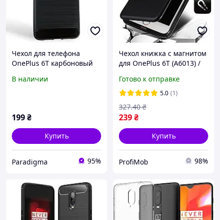
Чехол для телефона
Чехол книжка с магнитом
OnePlus 6T карбоновый
для OnePlus 6T (A6013) /
противоударный с
One Plus 7
В наличии
Готово к отправке
высокими бортами
черный
5.0
(1)
327
.40
₴
199
₴
239
₴
Купить
Купить
95%
98%
Paradigma
ProfiMob