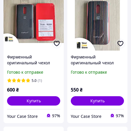
Фирменный
Фирменный
оригинальный чехол
оригинальный чехол
OnePlus 6T karbon
OnePlus 6T ebony wood
Готово к отправке
Готово к отправке
protective карбоновый,
bumper деревянный,
100% оригинал
100% оригинал
5.0
(1)
600
₴
550
₴
Купить
Купить
97%
97%
Your Case Store
Your Case Store