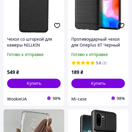
Чехол со шторкой для
Противоударный чехол
камеры NILLKIN
для Oneplus 6T Черный
CamShield Pro для
Готово к отправке
Готово к отправке
OnePlus 15R / Ace 6 / Ace
6T - Black
5.0
(2)
549
₴
189
₴
Купить
Купить
98%
98%
WookieUA
Mi-case