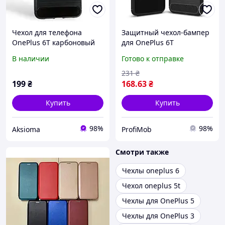
Чехол для телефона
Защитный чехол-бампер
OnePlus 6T карбоновый
для OnePlus 6T
противоударный с
В наличии
Готово к отправке
высокими бортами
черный
231
₴
199
₴
168
.63
₴
Купить
Купить
98%
98%
Aksioma
ProfiMob
Смотри также
Чехлы oneplus 6
Чехол oneplus 5t
Чехлы для OnePlus 5
Чехлы для OnePlus 3