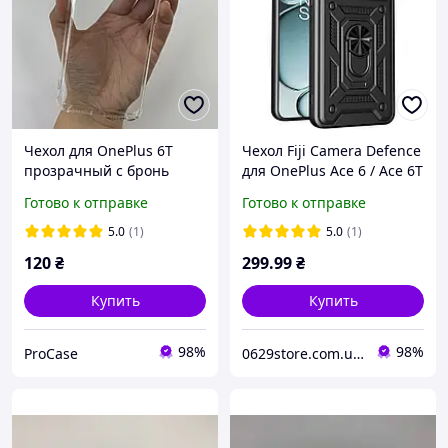
Чехол для OnePlus 6T
Чехол Fiji Camera Defence
прозрачный с бронь
для OnePlus Ace 6 / Ace 6T
углами
5G бампер с защитой
Готово к отправке
Готово к отправке
камеры и подставкой
Black
5.0
(1)
5.0
(1)
120
₴
299
.99
₴
Купить
Купить
98%
98%
ProCase
0629store.com.ua - Интернет магазин чехлов и защитных стекол для смартфонов