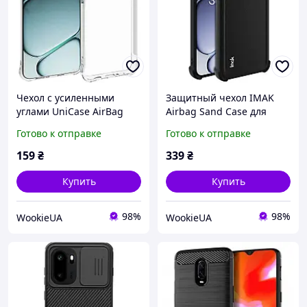
Чехол с усиленными
Защитный чехол IMAK
углами UniCase AirBag
Airbag Sand Case для
для OnePlus 15R / Ace 6 /
OnePlus 15R / Ace 6 / Ace
Готово к отправке
Готово к отправке
Ace 6T - Transparent
6T - Matte Black
159
₴
339
₴
Купить
Купить
98%
98%
WookieUA
WookieUA