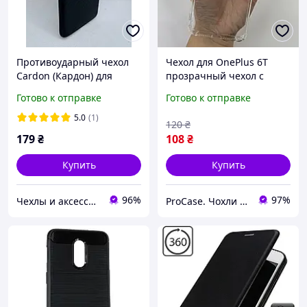
Противоударный чехол
Чехол для OnePlus 6T
Cardon (Кардон) для
прозрачный чехол с
OnePlus 6T Черный
усиленными углами
Готово к отправке
Готово к отправке
5.0
(1)
120
₴
179
₴
108
₴
Купить
Купить
96%
97%
Чехлы и аксессуары | Mob4
ProCase. Чохли до телефонів