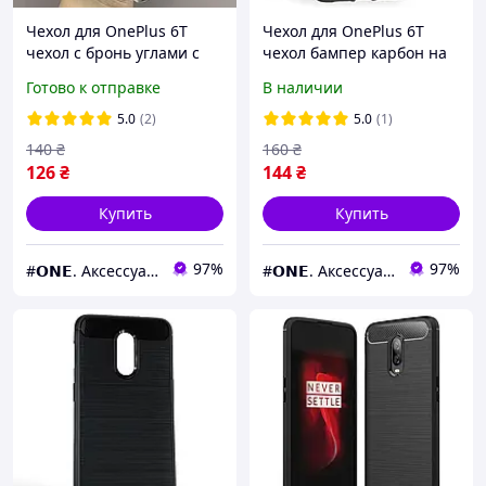
Чехол для OnePlus 6T
Чехол для OnePlus 6T
чехол с бронь углами с
чехол бампер карбон на
защитой камеры на
телефон ванплас 6т
Готово к отправке
В наличии
телефон ван плюс 6т
черный pls
прозрачный ttp
5.0
(2)
5.0
(1)
140
₴
160
₴
126
₴
144
₴
Купить
Купить
97%
97%
#𝗢𝗡𝗘. Аксессуары к смартфонам
#𝗢𝗡𝗘. Аксессуары к смартфонам