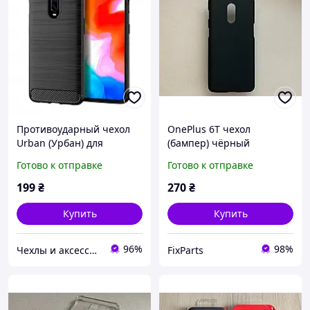
Противоударный чехол
OnePlus 6T чехол
Urban (Урбан) для
(бампер) чёрный
OnePlus 6T
матовый
Готово к отправке
Готово к отправке
199
₴
270
₴
Купить
Купить
96%
98%
Чехлы и аксессуары | Mob4
FixParts