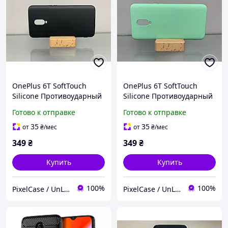
OnePlus 6T SoftTouch
OnePlus 6T SoftTouch
Silicone Противоударный
Silicone Противоударный
чехол софт тач
чехол софт тач
Готово к отправке
Готово к отправке
35
35
от
₴
/мес
от
₴
/мес
349
₴
349
₴
Купить
Купить
100%
100%
PixelCase / UnLockService
PixelCase / UnLockService