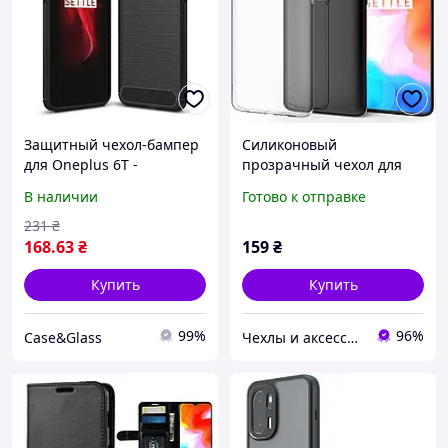
Защитный чехол-бампер
Силиконовый
для Oneplus 6T -
прозрачный чехол для
Case&Glass
OnePlus 6T
В наличии
Готово к отправке
231
₴
168
.63
₴
159
₴
Купить
Купить
99%
96%
Case&Glass
Чехлы и аксессуары | Mob4