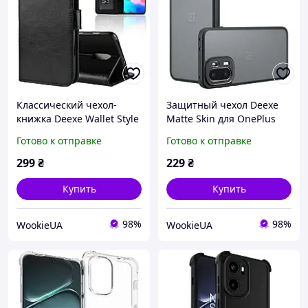
Классический чехол-
Защитный чехол Deexe
книжка Deexe Wallet Style
Matte Skin для OnePlus
для OnePlus 6T - Black
15R / Ace 6 / Ace 6T - Black
Готово к отправке
Готово к отправке
299
₴
229
₴
Купить
Купить
98%
98%
WookieUA
WookieUA