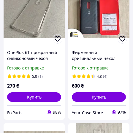
OnePlus 6T прозрачный
Фирменный
силиконовый чехол
оригинальный чехол
(бампер)
OnePlus 6T karbon
Готово к отправке
Готово к отправке
bumper карбоновый,
100% оригинал
5.0
(1)
4.8
(4)
270
₴
600
₴
Купить
Купить
98%
97%
FixParts
Your Case Store