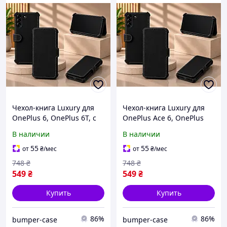
Чехол-книга Luxury для
Чехол-книга Luxury для
OnePlus 6, OnePlus 6T, с
OnePlus Ace 6, OnePlus
кредиткою Black
Ace 6T, с кредиткою Black
В наличии
В наличии
55
55
от
₴
/мес
от
₴
/мес
748
₴
748
₴
549
₴
549
₴
Купить
Купить
86%
86%
bumper-case
bumper-case