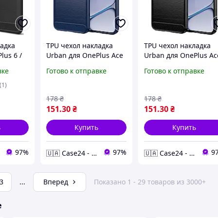
ладка
TPU чехол накладка
TPU чехол накладка
lus 6 /
Urban для OnePlus Ace
Urban для OnePlus Ac
6 / синий
6 / черный
вке
Готово к отправке
Готово к отправке
(1)
178
₴
178
₴
151
.30
₴
151
.30
₴
ь
Купить
Купить
97%
97%
9
🇺🇦 Case24 - чохли та аксесуари для смартфонів та планшетів
🇺🇦 Case24 - чохли та аксесуари для смартфонів та планшетів
3
...
Вперед
Показано 1 - 29 товаров из 3000+
е