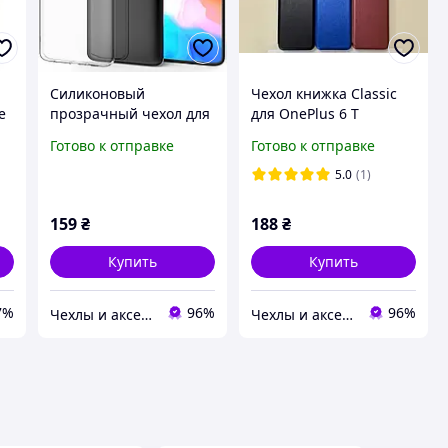
Силиконовый
Чехол книжка Classic
e
прозрачный чехол для
для OnePlus 6 T
OnePlus 6T
Готово к отправке
Готово к отправке
5.0
(1)
159
₴
188
₴
Купить
Купить
7%
96%
96%
Чехлы и аксессуары | Mob4
Чехлы и аксессуары | Mob4