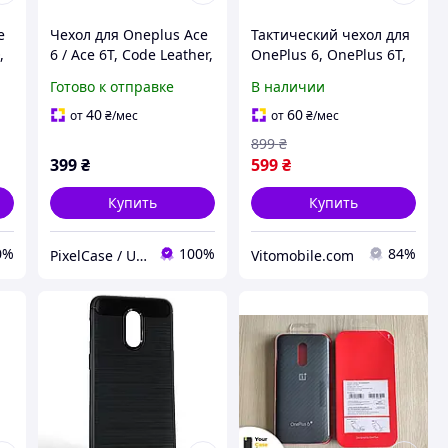
e
Чехол для Oneplus Ace
Тактический чехол для
,
6 / Ace 6T, Code Leather,
OnePlus 6, OnePlus 6T,
эко-кожа,
крепится к
Готово к отправке
В наличии
противоударный,
снаряжению на
синий
липучке
40
60
от
₴
/мес
от
₴
/мес
899
₴
399
₴
599
₴
Купить
Купить
0%
100%
84%
PixelCase / UnLockService
Vitomobile.com