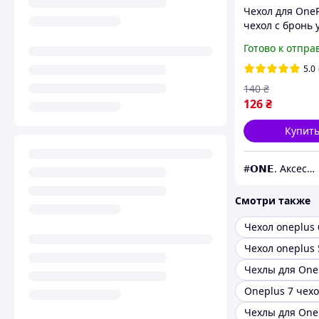
Чехол для OneP
чехол с бронь 
защитой каме
Готово к отпра
телефон ван п
прозрачный tt
5.0
140
₴
126
₴
Купит
#𝗢𝗡𝗘. Аксессуары к смартфонам
Смотри также
Чехол oneplus 
Чехол oneplus 
Чехлы для One
Oneplus 7 чех
Чехлы для One