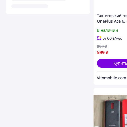
Тактический че
OnePlus Ace 6,
Ace 6T, крепитс
В наличии
снаряжению н
липучке
60
от
₴
/мес
899
₴
599
₴
Купит
Vitomobile.com