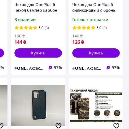
Чехол для OnePlus 6
Чехол для OnePlus 6
чехол бампер карбон
силиконовый с бронь
т
на телефон ванплас 6
углами чехол на
В наличии
Готово к отправке
черный pls
ванплас 6 прозрачный
ttp
5.0
(3)
5.0
(3)
160
₴
140
₴
144
₴
126
₴
Купить
Купить
7%
97%
97%
#𝗢𝗡𝗘. Аксессуары к смартфонам
#𝗢𝗡𝗘. Аксессуары к смартфонам