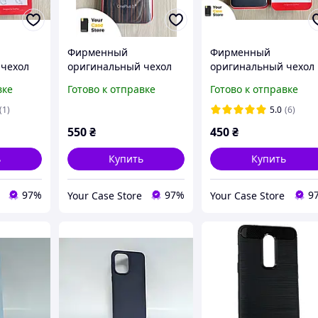
Фирменный
Фирменный
 чехол
оригинальный чехол
оригинальный чехол
bon
OnePlus 6T ebony wood
OnePlus 6 sandstone
вке
Готово к отправке
Готово к отправке
боновый,
bumper деревянный,
protective песчаник,
100% оригинал
100% оригинал
(1)
5.0
(6)
550
₴
450
₴
ь
Купить
Купить
97%
97%
9
Your Case Store
Your Case Store