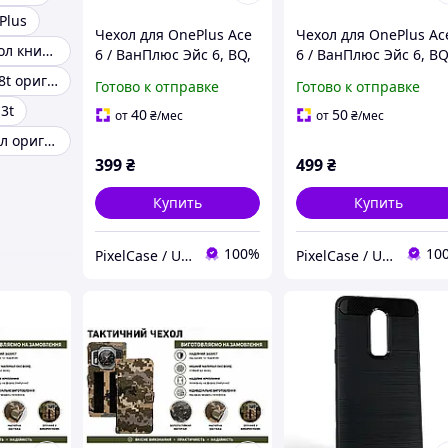
Plus
Чехол для OnePlus Ace
Чехол для OnePlus Ac
Oneplus 6t чехол книжка
6 / ВанПлюс Эйс 6, BQ,
6 / ВанПлюс Эйс 6, BQ
противоударный,
MagSafe,
Чехол oneplus 8t оригинал
Готово к отправке
Готово к отправке
прозрачный, черный
противоударный,
3t
полупрозрачный,
40
50
от
₴
/мес
от
₴
/мес
черный
Oneplus 6 чехол оригинальный
399
₴
499
₴
Купить
Купить
100%
10
PixelCase / UnLockService
PixelCase / UnLockService