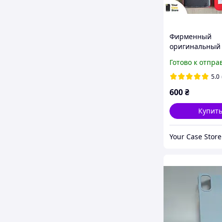
Фирменный
оригинальный
OnePlus 6T kar
Готово к отпра
protective кар
100% оригинал
5.0
600
₴
Купит
Your Case Store