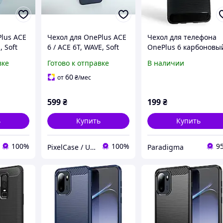
lus ACE
Чехол для OnePlus ACE
Чехол для телефона
, Soft
6 / ACE 6T, WAVE, Soft
OnePlus 6 карбоновы
Touch,
противоударный с
вке
Готово к отправке
В наличии
ый,
противоударный,
высокими бортами
cиний
черный
60
от
₴
/мес
599
₴
199
₴
ь
Купить
Купить
100%
100%
9
PixelCase / UnLockService
Paradigma