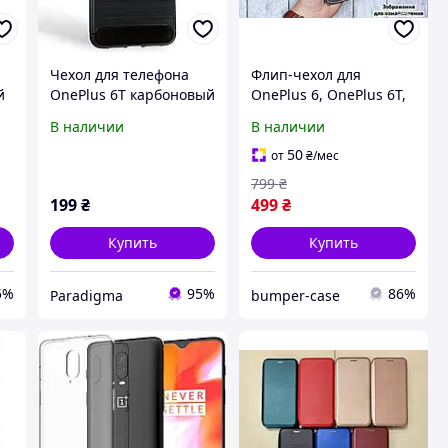
Чехол для телефона
Флип-чехол для
й
OnePlus 6T карбоновый
OnePlus 6, OnePlus 6T,
противоударный с
премиального
В наличии
В наличии
высокими бортами
качества
черный
50
от
₴
/мес
799
₴
199
₴
499
₴
Купить
Купить
5%
95%
86%
Paradigma
bumper-case