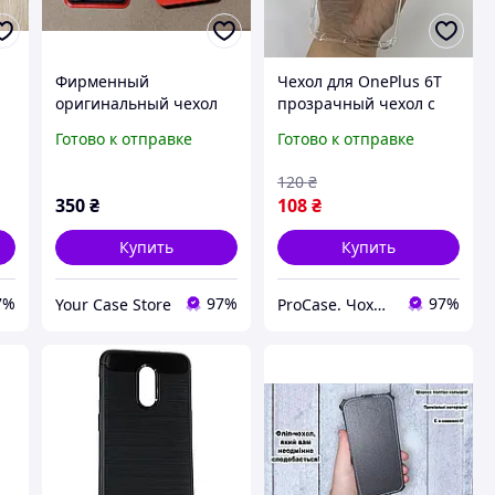
Фирменный
Чехол для OnePlus 6T
оригинальный чехол
прозрачный чехол с
OnePlus 6 karbon
усиленными углами
Готово к отправке
Готово к отправке
protective карбоновый,
100% оригинал
120
₴
350
₴
108
₴
Купить
Купить
7%
97%
97%
Your Case Store
ProCase. Чохли до телефонів