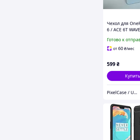
Чехол для OneP
6 / ACE 6T WAVE
Touch,
Готово к отпра
противоударн
голубой
60
от
₴
/мес
599
₴
Купит
PixelCase / UnLockService