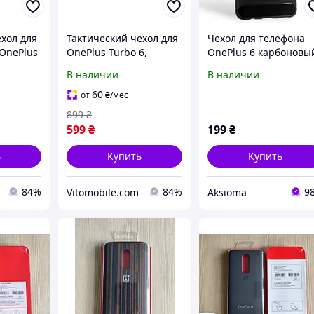
хол для
Тактический чехол для
Чехол для телефона
 OnePlus
OnePlus Turbo 6,
OnePlus 6 карбоновы
я к
OnePlus Turbo 6V,
противоударный с
В наличии
В наличии
а
крепится к
высокими бортами
снаряжению на
черный
60
от
₴
/мес
липучке
899
₴
599
₴
199
₴
ь
Купить
Купить
84%
84%
9
Vitomobile.com
Aksioma