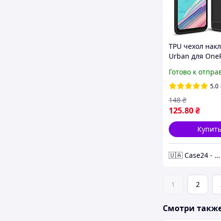
TPU чехол нак
Urban для OneP
черный
Готово к отпра
5.0
148
₴
125
.80
₴
Купит
🇺🇦 Case24 - чохли та аксесуари для смартфонів та планшетів
1
2
Смотри такж