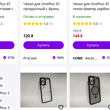
lus 6T
Чехол для OnePlus 6T
Чехол для OnePlus 6T
углами с
прозрачный с бронь
чехол бампер карбон
ры на
углами
на телефон ванплас 6
вке
Готово к отправке
В наличии
люс 6т
черный pls
p
(2)
5.0
(1)
5.0
(1)
160
₴
120
₴
144
₴
ь
Купить
Купить
97%
98%
9
ProCase
#𝗢𝗡𝗘. Аксессуары к смартфонам
6t
5t
Plus 5
ол
Plus 3