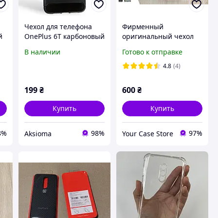
Чехол для телефона
Фирменный
й
OnePlus 6T карбоновый
оригинальный чехол
противоударный с
OnePlus 6T karbon
В наличии
Готово к отправке
высокими бортами
bumper карбоновый,
черный
100% оригинал
4.8
(4)
199
₴
600
₴
Купить
Купить
8%
98%
97%
Aksioma
Your Case Store