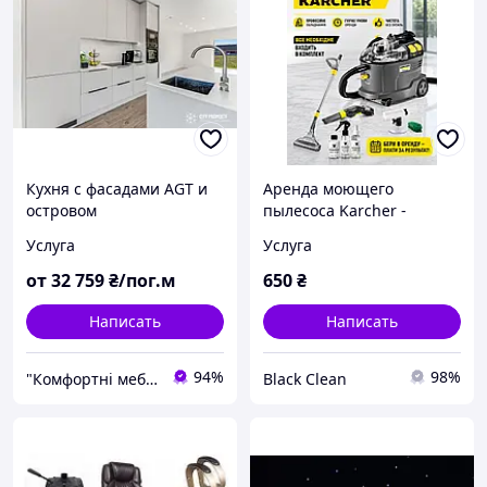
Кухня с фасадами AGT и
Аренда моющего
островом
пылесоса Karcher -
профессиональная
Услуга
Услуга
химчистка мебели,
ковров и авто
от
32 759
₴/пог.м
650
₴
Написать
Написать
94%
98%
"Комфортні меблі"
Black Clean