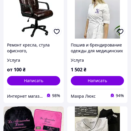
Ремонт кресла, стула
Пошив и брендирование
офисного,
одежды для медицинских
парикмахерского,
клиник
Услуга
Услуга
барного.
от
100
₴
1 502
₴
Написать
Написать
98%
94%
Интернет магазин Мебель Нова. ЧП "МЕБЕЛЬ КИЕВ"
Махра Люкс