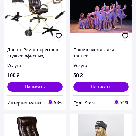
Днепр. Ремонт кресел и
Пошив одежды для
стульев офисных,
танцев
парикмахерских.
Услуга
Услуга
Запчасти.
100
₴
50
₴
Написать
Написать
98%
91%
Интернет магазин Мебель Нова. ЧП "МЕБЕЛЬ КИЕВ"
Egmi Store