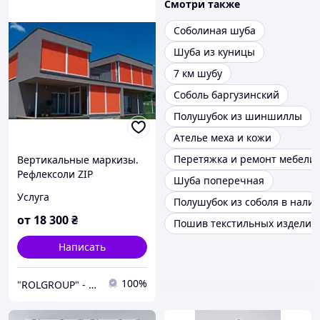
Смотри также
Соболиная шуба
Шуба из куницы
7 км шубу
Соболь баргузинский
Полушубок из шиншиллы
Ателье меха и кожи
Перетяжка и ремонт мебели
Вертикальные маркизы.
Рефлексоли ZIP
Шуба поперечная
Услуга
Полушубок из соболя в нали
от
18 300
₴
Пошив текстильных изделий
Написать
100%
"ROLGROUP" - Мы умеем управлять солнцем.