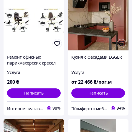
Ремонт офисных
Кухня с фасадами EGGER
парикмахерских кресел
стульев
Услуга
Услуга
200
₴
от
22 466
₴/пог.м
Написать
Написать
98%
94%
Интернет магазин Мебель Нова. ЧП "МЕБЕЛЬ КИЕВ"
"Комфортні меблі"