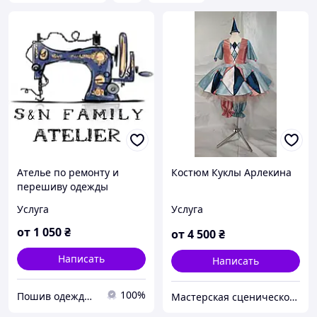
Ателье по ремонту и
Костюм Куклы Арлекина
перешиву одежды
Услуга
Услуга
от
1 050
₴
от
4 500
₴
Написать
Написать
100%
Пошив одежды, автогамаков, лежаков для животных "S&N FAMILY"
Мастерская сценического костюма Богемия