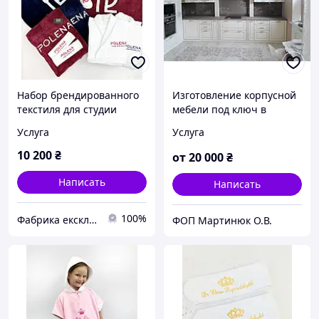
Набор брендированного
Изготовление корпусной
текстиля для студии
мебели под ключ в
эстетики тела
Днепропетровске
Услуга
Услуга
10 200
₴
от
20 000
₴
Написать
Написать
100%
Фабрика ексклюзивної вишивки Family Tradition
ФОП Мартинюк О.В.