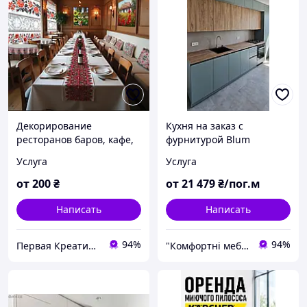
Декорирование
Кухня на заказ с
ресторанов баров, кафе,
фурнитурой Blum
школ, детских садиков
Услуга
Услуга
от
200
₴
от
21 479
₴/пог.м
Написать
Написать
94%
94%
Первая Креативная Мануфактура PERFECTUS - Производство одежды и декора с 3D принтами на заказ
"Комфортні меблі"