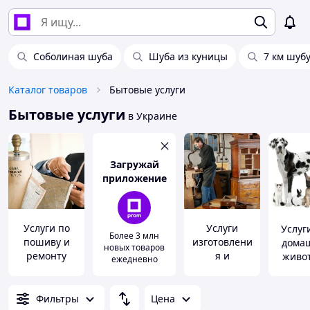
Соболиная шуба
Шуба из куницы
7 км шуб
Каталог товаров
Бытовые услуги
Бытовые услуги
в Украине
Загружай
приложение
Услуги по
Услуги
Услуг
Более 3 млн
пошиву и
изготовлени
дома
новых товаров
ремонту
я и
живо
ежедневно
изделий
обслуживани
я бытовых
товаров
Фильтры
Цена