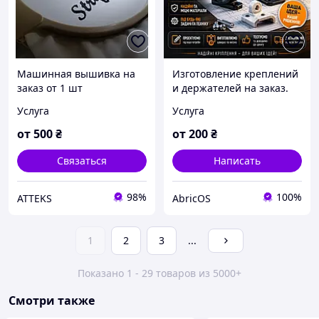
Машинная вышивка на
Изготовление креплений
заказ от 1 шт
и держателей на заказ.
Индивидуальные
Услуга
Услуга
пластиковые решения
от
500
₴
от
200
₴
Связаться
Написать
98%
100%
ATTEKS
AbricOS
1
2
3
...
Показано 1 - 29 товаров из 5000+
Смотри также