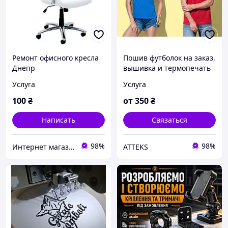
Ремонт офисного кресла
Пошив футболок на заказ,
Днепр
вышивка и термопечать
от 1 шт
Услуга
Услуга
100
₴
от
350
₴
Написать
Связаться
98%
98%
Интернет магазин Мебель Нова. ЧП "МЕБЕЛЬ КИЕВ"
ATTEKS