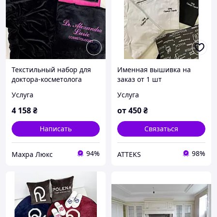
Текстильный набор для
Именная вышивка на
доктора-косметолога
заказ от 1 шт
Услуга
Услуга
4 158
₴
от
450
₴
Написать
Связаться
94%
98%
Махра Люкс
ATTEKS