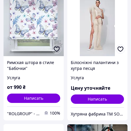
Римская штора в стиле
Білосніжні палантини з
"Бабочки"
хутра песця
Услуга
Услуга
от
990
₴
Цену уточняйте
Написать
Написать
100%
"ROLGROUP" - Мы умеем управлять солнцем.
Хутряна фабрика TM SOBOLINI в Україні