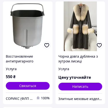
Восстановление
Чорна довга дублянка з
антипригарного
хутром лисиці
покрытия на бытовой
Услуга
Услуга
посуде
550
₴
Цену уточняйте
Связаться
Написать
100%
СОРИКС (ФЛП Чучман В.А.) !!МЫ РАБОТАЕМ!!
Элитные меховые изделия