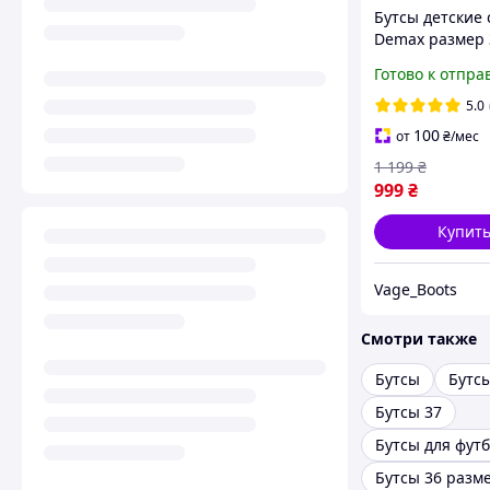
Бутсы детские 
Demax размер 
подарок гетры
Готово к отпра
копочки со ши
футбольная об
5.0
травы и
100
от
₴
/мес
искусственног
1 199
₴
999
₴
Купит
Vage_Boots
Смотри также
Бутсы
Бутс
Бутсы 37
Бутсы для фут
Бутсы 36 разм