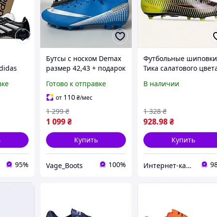
Бутсы с носком Demax
Футбольные шиповк
didas
размер 42,43 + подарок
Тика салатового цвет
Black
гетры | копочки с
42 8610M9CX81
вке
Готово к отправке
В наличии
шипами, футбольная
ля
обувь для травы и
110
от
₴
/мес
с черно
искусственного
1 299
₴
1 328
₴
 с
покрытия
1 099
₴
928
.98
₴
ь
Купить
Купить
95%
100%
9
Vage_Boots
Интер​нет-ка​т​ал​​ог ски​​д​ок "МОДНИК"