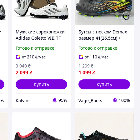
и
Мужские сороконожки
Бутсы с носком Demax
Adidas Goletto VIII TF
размер 41(26.5см) +
White белые взрослые
подарок гетры |
Готово к отправке
Готово к отправке
сороконожки адедис
копочки со шипами,
голетто кожаные бутсы
футбольная обувь для
210
110
от
₴
/мес
от
₴
/мес
с шипами футбольные
травы и
3 040
₴
1 299
₴
качес
искусственного
2 099
₴
1 099
₴
покрытия
Купить
Купить
5%
95%
100%
Kalvins
Vage_Boots