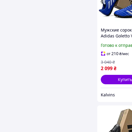
Мужские соро
Adidas Goletto V
синие взрослы
Готово к отпра
сороконожки А
голетто кожан
210
от
₴
/мес
с шипами фут
3 040
₴
качественн
2 099
₴
Купит
Kalvins