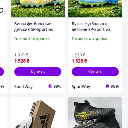
Бутсы футбольные
Бутсы футбольные
детские SP-Sport из
детские SP-Sport из
полиуретана обуви для
полиуретана обуви для
Готово к отправке
Готово к отправке
игры в футбол с
игры в футбол с
шипами
шипами
1 910
₴
1 910
₴
1 528
₴
1 528
₴
Купить
Купить
0%
98%
98%
SportWay
SportWay