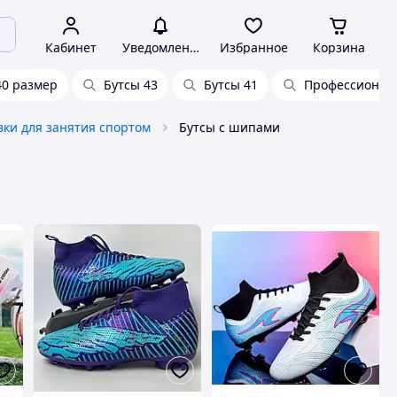
Кабинет
Уведомления
Избранное
Корзина
40 размер
Бутсы 43
Бутсы 41
Профессионал
вки для занятия спортом
Бутсы с шипами