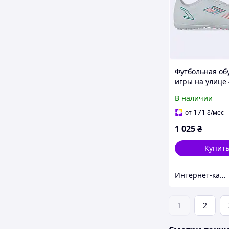
Футбольная об
игры на улице 
размер бело-к
В наличии
86TM11609
171
от
₴
/мес
1 025
₴
Купит
Интер​нет-ка​т​ал​​ог ски​​д​ок "МОДНИК"
1
2