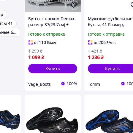
ер
Бутсы с носком Demax
Мужские футбольные
тсы 41
размер 37(23.7см) +
бутсы, 41 Размер,
подарок гетры |
кроссовки, копы,
Профессиональные бутсы
Готово к отправке
Готово к отправке
копочки со шипами,
копочки с шипами,
футбольная обувь для
107-230-392
110
206
от
₴
/мес
от
₴
/мес
травы и
1 299
₴
1 421
₴
искусственного
1 099
₴
1 236
₴
покрытия
Купить
Купить
100%
10
Vage_Boots
Tomm