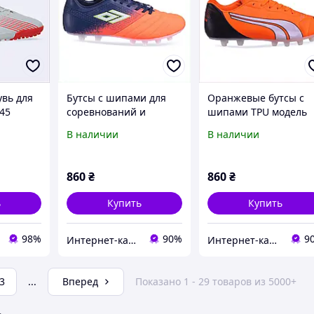
увь для
Бутсы с шипами для
Оранжевые бутсы с
45
соревнований и
шипами TPU модель
расная
тренировок, 8609A76H9
588 40 размер
В наличии
В наличии
860PXE9969
860
₴
860
₴
ь
Купить
Купить
98%
90%
9
Интернет-каталог скидок Техно ECO
Интернет-каталог скидок Техно ECO
3
...
Вперед
Показано 1 - 29 товаров из 5000+