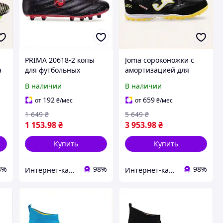
и
PRIMA 20618-2 копы
Joma сороконожки с
а
для футбольных
амортизацией для
матчей 44, 8C6A0982B5
паркета и травы,
В наличии
В наличии
86KE1K1369
192
659
от
₴
/мес
от
₴
/мес
1 649
₴
5 649
₴
1 153
.98
₴
3 953
.98
₴
Купить
Купить
8%
98%
98%
Интер​нет-ка​т​ал​​ог ски​​д​ок "МОДНИК"
Интер​нет-ка​т​ал​​ог ски​​д​ок "МОДНИК"