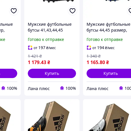
ольные
Мужские футбольные
Мужские футбольные
ер,
бутсы 41,43,44,45
бутсы 44,45 размер,
ы,
размер, кроссовки,
кроссовки, копы,
вке
Готово к отправке
Готово к отправке
ами,
копы, копочки с
копочки с шипами,
шипами, 107-230-392
107-192-472
197
194
от
₴
/мес
от
₴
/мес
1 421
₴
1 340
₴
1 179
.43
₴
1 165
.80
₴
ь
Купить
Купить
100%
100%
10
Лана плюс
Лана плюс