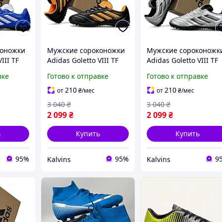
коножки
Мужские сороконожки
Мужские сороконожк
III TF
Adidas Goletto VIII TF
Adidas Goletto VIII TF
е
черно оранжевые
Silver серебряные
вке
Готово к отправке
Готово к отправке
ддасис
взрослые сороконоги
взрослые сороконоги
ые бутсы
адедис голетто
адедасис голетто
210
210
от
₴
/мес
от
₴
/мес
больные
кожаные бутсы с
кожаные бутсы с
3 040
₴
3 040
₴
шипами футбольные
шипами футбольны
2 099
₴
2 099
₴
ь
Купить
Купить
95%
95%
9
Kalvins
Kalvins