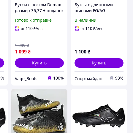
Бутсы с носком Demax
Бутсы с длинными
размер 36,37 + подарок
шипами FG/AG
 с
гетры | копочки со
Готово к отправке
В наличии
шипами, футбольная
обувь для травы и
110
110
от
₴
/мес
от
₴
/мес
ми
искусственного
покрытия
1 299
₴
1 099
₴
1 100
₴
Купить
Купить
9%
100%
93%
Vage_Boots
Спортмайдан