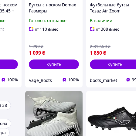
с носком
Бутсы с носком Demax
Футбольные бутсы
35,45 +
Размеры
Tezaz Air Zoom
|
33,34,37,38,39,40,41 +
Mercurial FG (розовые
вке
Готово к отправке
В наличии
пами,
подарок гетры |
белым) | Копы для
увь для
копочки со шипами,
футбола с
110
308
(1)
от
₴
/мес
от
₴
/мес
футбольная обувь
пластиковыми шипа
о
1 299
₴
2 312
.50
₴
1 099
₴
1 850
₴
ь
Купить
Купить
100%
100%
9
Vage_Boots
boots_market
ы 38
бола
ера