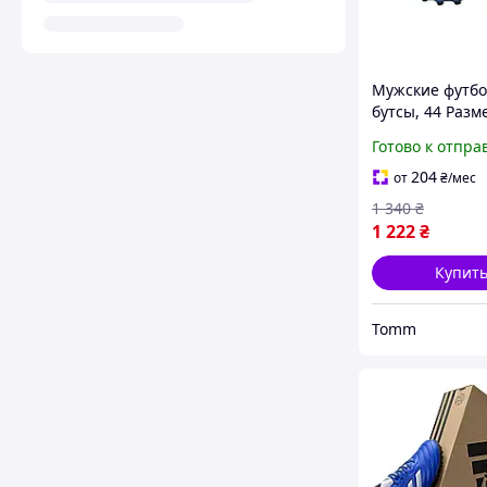
Мужские футб
бутсы, 44 Разм
кроссовки, коп
Готово к отпра
копочки с шип
107-192-472
204
от
₴
/мес
1 340
₴
1 222
₴
Купит
Tomm