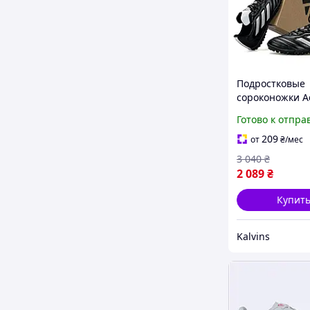
Подростковые
сороконожки A
Goletto VIII TF 
Готово к отпра
детские бутсы
сороконожки д
209
от
₴
/мес
футбола Адида
3 040
₴
белые кожаные
2 089
₴
шипами
Купит
Kalvins