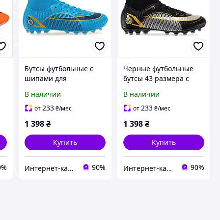
Бутсы футбольные с
Черные футбольные
шипами для
бутсы 43 размера с
натурального поля
шипами C8610099B
В наличии
В наличии
86P100P93
233
233
от
₴
/мес
от
₴
/мес
1 398
₴
1 398
₴
Купить
Купить
0%
90%
90%
Интернет-каталог скидок Техно ECO
Интернет-каталог скидок Техно ECO