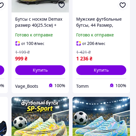
Бутсы с носком Demax
Мужские футбольные
размер 40(25.5см) +
бутсы, 44 Размер,
подарок гетры |
кроссовки, копы,
Готово к отправке
Готово к отправке
копочки со шипами,
копочки с шипами,
футбольная обувь для
107-230-392
100
206
от
₴
/мес
от
₴
/мес
травы и
1 199
₴
1 421
₴
искусственного
999
₴
1 236
₴
покрытия
Купить
Купить
0%
100%
100%
Vage_Boots
Tomm