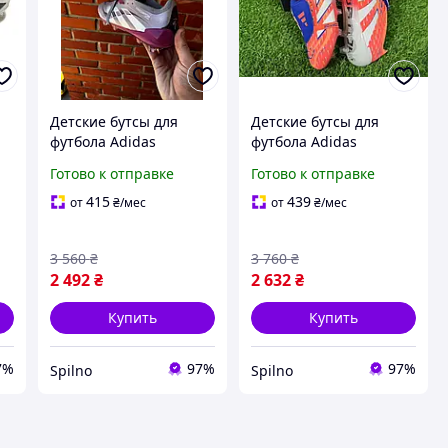
Детские бутсы для
Детские бутсы для
футбола Adidas
футбола Adidas
Predator FG,
Predator FG,
Готово к отправке
Готово к отправке
футбольные копы
футбольные копы
детские адидас
детские адидас
415
439
от
₴
/мес
от
₴
/мес
3 560
₴
3 760
₴
2 492
₴
2 632
₴
Купить
Купить
7%
97%
97%
Spilno
Spilno