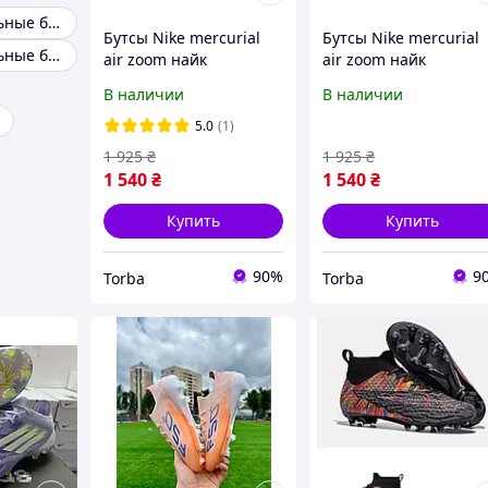
Профессиональные бутсы для футбола
Бутсы Nike mercurial
Бутсы Nike mercurial
Профессиональные бутсы
air zoom найк
air zoom найк
меркуриал бутсы найк
меркуриал бутсы най
В наличии
В наличии
футбольная обувь
футбольная обувь
бутсы для футбола
бутсы для футбола
5.0
(1)
бутси Nike бутсы
бутсы Nike копочки
1 925
₴
1 925
₴
1 540
₴
1 540
₴
Купить
Купить
90%
9
Torba
Torba