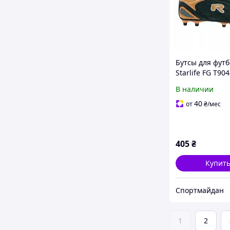
Бутсы для фут
Starlife FG T90
В наличии
40
от
₴
/мес
405
₴
Купит
Спортмайдан
1
2