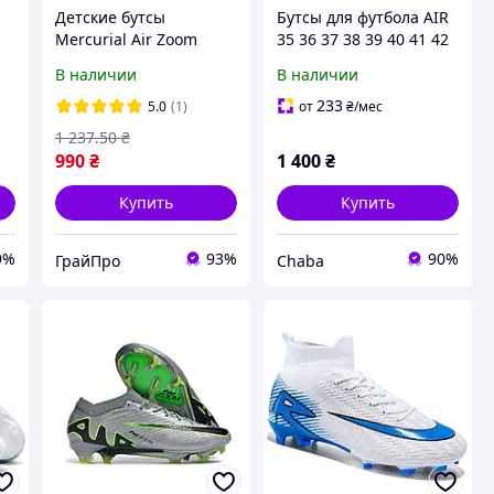
r
Детские бутсы
Бутсы для футбола AIR
Mercurial Air Zoom
35 36 37 38 39 40 41 42
копочки футбольные
43 44 45
В наличии
В наличии
йк
бутсы для футбола
бутсы с носком 33-38 р
233
5.0
(1)
от
₴
/мес
1 237
.50
₴
990
₴
1 400
₴
Купить
Купить
9%
93%
90%
ГрайПро
Chaba