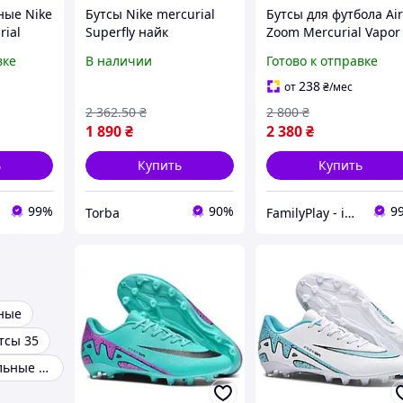
ные Nike
Бутсы Nike mercurial
Бутсы для футбола Ai
rial
Superfly найк
Zoom Mercurial Vapor
FG бутсы
меркуриал бутсы
16 Elite Chrome Pack,
вке
В наличии
Готово к отправке
л для
футбольная обувь
футбольные бутсы на
ры 36-45
бутсы для футбола
238
от
₴
/мес
бутси с носком копочки
2 362
.50
₴
2 800
₴
1 890
₴
2 380
₴
ь
Купить
Купить
99%
90%
9
Torba
FamilyPlay - ідеальне поєднання спортивних та дитячих товарів
ные
тсы 35
Детские футбольные бутсы