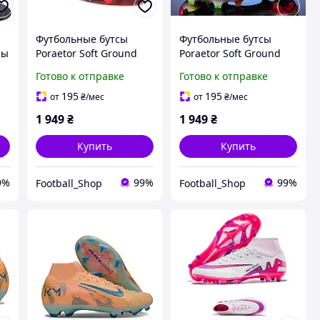
Б
Футбольные бутсы
Футбольные бутсы
пы
Poraetor Soft Ground
Poraetor Soft Ground
бутсы копы копочки
бутсы копы копочки
Готово к отправке
Готово к отправке
для футбола Opt 2047
для футбола Opt 2051
36(23см)
36(23см)
195
195
от
₴
/мес
от
₴
/мес
1 949
₴
1 949
₴
Купить
Купить
9%
99%
99%
Football_Shop
Football_Shop