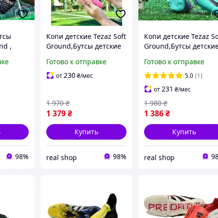
тсы
Копи детские Tezaz Soft
Копи детские Tezaz So
nd ,
Ground,Бутсы детские
Ground,Бутсы детски
бола
для футбола
для футбола
вке
Готово к отправке
Готово к отправке
230
от
₴
/мес
5.0
(1)
231
от
₴
/мес
1 970
₴
1 980
₴
1 379
₴
1 386
₴
ь
Купить
Купить
98%
98%
9
real shop
real shop