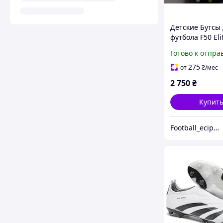
Детские Бутсы
футбола F50 Eli
Opt 555 1
Готово к отпра
275
от
₴
/мес
2 750
₴
Купит
Football_eciperechen