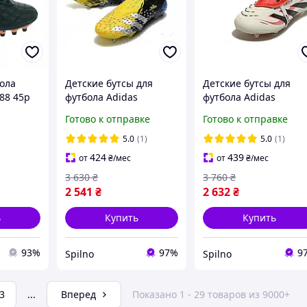
бола
Детские бутсы для
Детские бутсы для
488 45р
футбола Аdidas
футбола Adidas
PREDATOR FREAK + FG,
Predator FG,
Готово к отправке
Готово к отправке
футбольные копы
футбольные копы
детские Адидас
детские адидас
5.0
(1)
5.0
(1)
424
439
от
₴
/мес
от
₴
/мес
3 630
₴
3 760
₴
2 541
₴
2 632
₴
ь
Купить
Купить
93%
97%
9
Spilno
Spilno
3
...
Вперед
Показано 1 - 29 товаров из 9000+