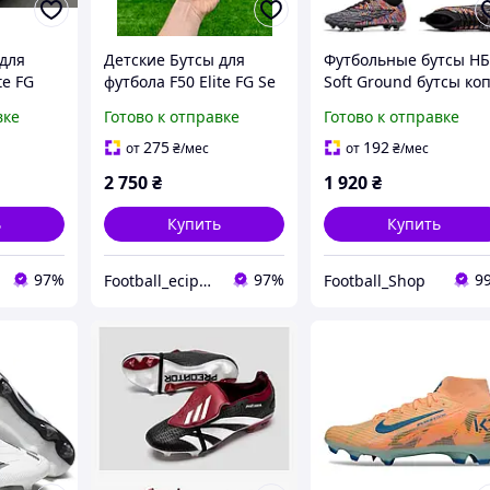
 для
Детские Бутсы для
Футбольные бутсы Н
te FG
футбола F50 Elite FG Se
Soft Ground бутсы ко
1727 1
копочки для футбола
вке
Готово к отправке
Готово к отправке
Opt 2040 36(23см)
275
192
от
₴
/мес
от
₴
/мес
2 750
₴
1 920
₴
ь
Купить
Купить
97%
97%
9
Football_eciperechen
Football_Shop