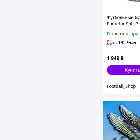
Футбольные бу
Poraetor Soft 
бутсы копы ко
Готово к отпра
для футбола Op
36(23см)
195
от
₴
/мес
1 949
₴
Купит
Football_Shop