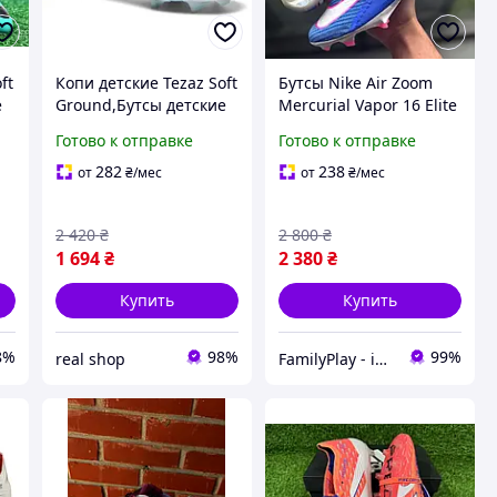
ft
Копи детские Tezaz Soft
Бутсы Nike Air Zoom
е
Ground,Бутсы детские
Mercurial Vapor 16 Elite
для футбола
FG Attack Pack,
Готово к отправке
Готово к отправке
футбольные бутсы
Найк Меркуриал для
282
238
от
₴
/мес
от
₴
/мес
футбола размеры 36-44
2 420
₴
2 800
₴
1 694
₴
2 380
₴
Купить
Купить
8%
98%
99%
real shop
FamilyPlay - ідеальне поєднання спортивних та дитячих товарів