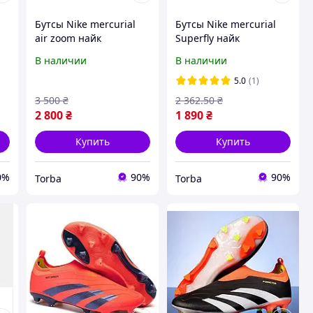
Бутсы Nike mercurial
Бутсы Nike mercurial
air zoom найк
Superfly найк
к
меркуриал бутсы найк
меркуриал бутсы
В наличии
В наличии
футбольная обувь
футбольная обувь
бутсы для футбола
бутсы для футбола
5.0
(1)
бутсы Nike копочки
бутсы с носком копочки
3 500
₴
2 362
.50
₴
2 800
₴
1 890
₴
Купить
Купить
0%
90%
90%
Torba
Torba