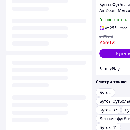
Бутсы Футболь
Air Zoom Mercu
Vapor 17 Elite 
Готово к отпра
Найк Меркуриа
футбола разме
255
от
₴
/мес
3 000
₴
2 550
₴
Купит
FamilyPlay - ідеальне поєднання спортивних та дитячих товарів
Смотри также
Бутсы
Бутсы футболь
Бутсы 37
Бу
Бутсы 41