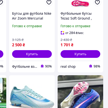
Бутсы для футбола Nike
Футбольные бутсы
m
Air Zoom Mercurial
Tezaz Soft Ground ,
Superfly X Elite FG,
Бутсы для футбола
Готово к отправке
Готово к отправке
Копочки Найк
284
от
₴
/мес
3 125
₴
2 430
₴
2 500
₴
1 701
₴
Купить
Купить
0%
90%
98%
Футбольне взуття і аксесуари
real shop