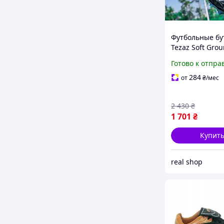
Футбольные бу
Tezaz Soft Grou
Бутсы для фут
Готово к отпра
284
от
₴
/мес
2 430
₴
1 701
₴
Купит
real shop