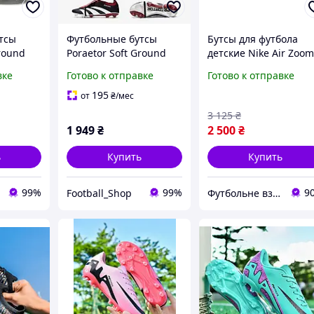
тсы
Футбольные бутсы
Бутсы для футбола
Ground
Poraetor Soft Ground
детские Nike Air Zoo
почки
бутсы копы копочки
Mercurial Superfly X
вке
Готово к отправке
Готово к отправке
t 2049
для футбола Opt 2070
Elite FG, копочки
36(23см)
детские Найк
195
от
₴
/мес
3 125
₴
1 949
₴
2 500
₴
ь
Купить
Купить
99%
99%
9
Football_Shop
Футбольне взуття і аксесуари