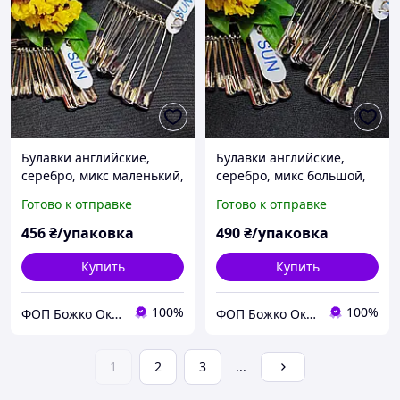
Булавки английские,
Булавки английские,
серебро, микс маленький,
серебро, микс большой,
Упаковка
Упаковка
Готово к отправке
Готово к отправке
456
₴/упаковка
490
₴/упаковка
Купить
Купить
100%
100%
ФОП Божко Оксана Александровна, ASAN - Все для штор и шитья, декоративные канаты.
ФОП Божко Оксана Александровна, ASAN - Все для штор и шитья, декоративные канаты.
1
2
3
...