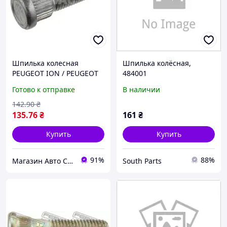
Шпилька колесная
Шпилька колёсная,
PEUGEOT ION / PEUGEOT
484001
4008 / CITROEN C-ZERO
Готово к отправке
В наличии
1983-2017 г.
142
.90
₴
135
.76
₴
161
₴
Купить
Купить
91%
88%
Магазин Авто Скорость
South Parts