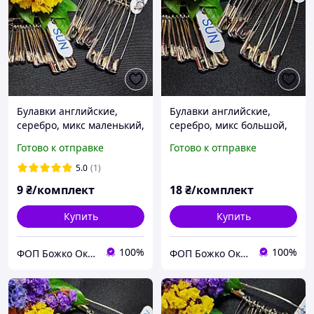
Булавки английские,
Булавки английские,
серебро, микс маленький,
серебро, микс большой,
12 шт.
12 шт
Готово к отправке
Готово к отправке
5.0
(1)
9
₴/комплект
18
₴/комплект
Купить
Купить
100%
100%
ФОП Божко Оксана Александровна, ASAN - Все для штор и шитья, декоративные канаты.
ФОП Божко Оксана Александровна, ASAN - Все для штор и шитья, декоративные канаты.