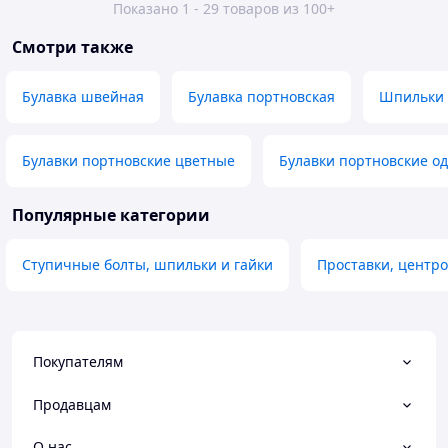
Показано 1 - 29 товаров из 100+
Смотри также
Булавка швейная
Булавка портновская
Шпильки 
Булавки портновские цветные
Булавки портновские о
Популярные категории
Ступичные болты, шпильки и гайки
Проставки, центро
Покупателям
Продавцам
О нас