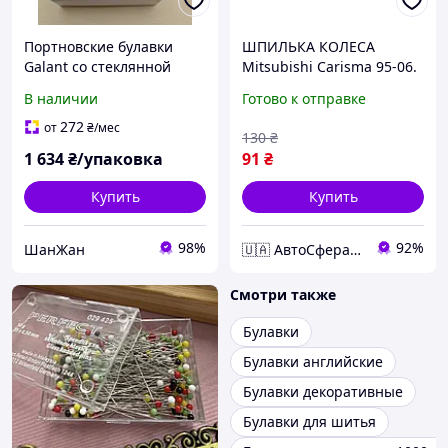
Портновские булавки
ШПИЛЬКА КОЛЕСА
Galant со стеклянной
Mitsubishi Carisma 95-06.
головкой 0.5х35 (1000 шт)
COLT 88-12. GALANT 84-
В наличии
Готово к отправке
04. LANCER 85-
272
от
₴
/мес
130
₴
1 634
₴/упаковка
91
₴
Купить
Купить
98%
92%
ШанЖан
🇺🇦 АвтоСфера 🇺🇦
Смотри также
Булавки
Булавки английские
Булавки декоративные
Булавки для шитья