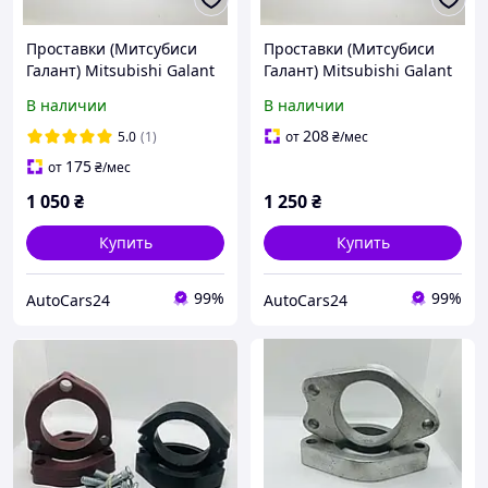
Проставки (Митсубиси
Проставки (Митсубиси
Галант) Mitsubishi Galant
Галант) Mitsubishi Galant
1992-2006 комплект 2см
1992-2006 комплект 3 см
В наличии
В наличии
208
5.0
(1)
от
₴
/мес
175
от
₴
/мес
1 050
₴
1 250
₴
Купить
Купить
99%
99%
AutoCars24
AutoCars24