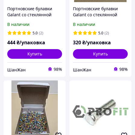
Портновские булавки
Портновские булавки
Galant со стеклянной
Galant со стеклянной
головкой 0.8х48 (30 г)
головкой 0.5х35 (100 шт)
В наличии
В наличии
5.0
(2)
5.0
(2)
444
₴/упаковка
320
₴/упаковка
Купить
Купить
98%
98%
ШанЖан
ШанЖан