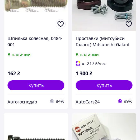
Шпилька колесная, 0484-
Проставки (Митсубиси
001
Галант) Mitsubishi Galant
1992-2006 комплект 3см
В наличии
В наличии
полиуретан
217
от
₴
/мес
162
₴
1 300
₴
Купить
Купить
84%
99%
Автогосподар
AutoCars24