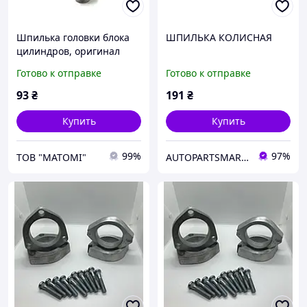
Шпилька головки блока
ШПИЛЬКА КОЛИСНАЯ
цилиндров, оригинал
MD005317 Mitsubishi
Готово к отправке
Готово к отправке
Airtrek, Pajero, L200,
Galant
93
₴
191
₴
Купить
Купить
99%
97%
ТОВ "МАТОМІ"
AUTOPARTSMARKET