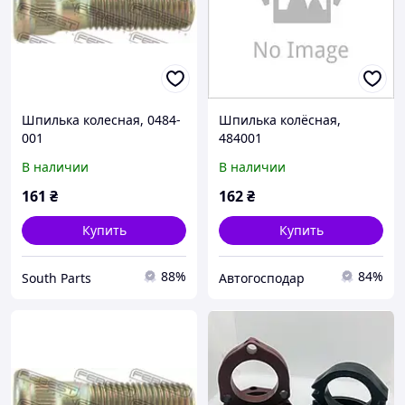
Шпилька колесная, 0484-
Шпилька колёсная,
001
484001
В наличии
В наличии
161
₴
162
₴
Купить
Купить
88%
84%
South Parts
Автогосподар