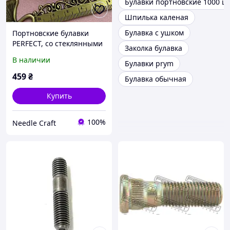
Булавки портновские 1000 ш
Шпилька каленая
Булавка с ушком
Портновские булавки
PERFECT, со стеклянными
Заколка булавка
разноцветными
В наличии
Булавки prym
головками, 0,4*35 мм, 10 г
459
₴
Булавка обычная
Купить
100%
Needle Craft