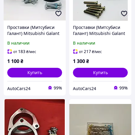
Проставки (Митсубиси
Проставки (Митсубиси
Галант) Mitsubishi Galant
Галант) Mitsubishi Galant
1992-2006 комплект 2см
9 задние 2003-2012 г
В наличии
В наличии
полиуретан
30мм
183
217
от
₴
/мес
от
₴
/мес
1 100
₴
1 300
₴
Купить
Купить
99%
99%
AutoCars24
AutoCars24