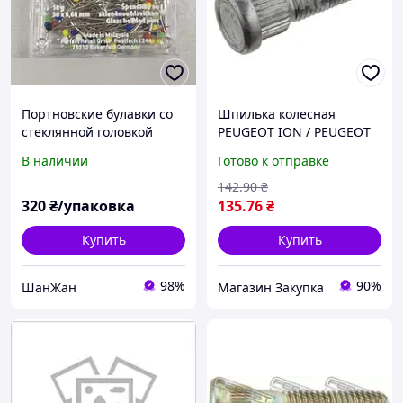
Портновские булавки со
Шпилька колесная
стеклянной головкой
PEUGEOT ION / PEUGEOT
0.6х30 (10 г)
4008 / CITROEN C-ZERO
В наличии
Готово к отправке
1983-2017 г.
142
.90
₴
320
₴/упаковка
135
.76
₴
Купить
Купить
98%
90%
ШанЖан
Магазин Закупка