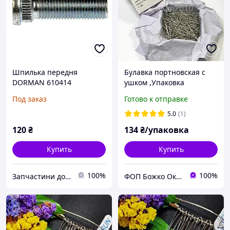
Шпилька передня
Булавка портновская с
DORMAN 610414
ушком ,Упаковка
Mitsubishi Lancer,
Под заказ
Готово к отправке
Outlander, Galant, Eclipse
MU159002, MB911495,
5.0
(1)
MB891852
120
₴
134
₴/упаковка
Купить
Купить
100%
100%
Запчастини до американських автомобілів
ФОП Божко Оксана Александровна, ASAN - Все для штор и шитья, декоративные канаты.