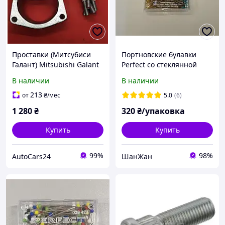
Проставки (Митсубиси
Портновские булавки
Галант) Mitsubishi Galant
Perfect со стеклянной
9 перед 2003-2012 г 3см
головкой 0.5х47 (10 г)
В наличии
В наличии
213
от
₴
/мес
5.0
(6)
1 280
₴
320
₴/упаковка
Купить
Купить
99%
98%
AutoCars24
ШанЖан