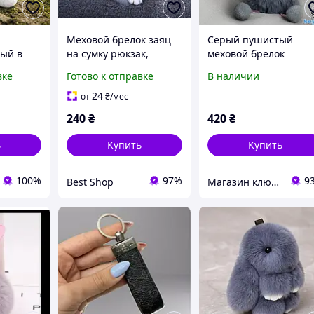
Меховой брелок заяц
Серый пушистый
ый в
на сумку рюкзак,
меховой брелок
ке
игрушка на сумочку
куколка, на сумку,
вке
Готово к отправке
В наличии
ар на
рюкзачок BS
рюкзак с кольцом и
одарок
карабином
24
от
₴
/мес
240
₴
420
₴
ь
Купить
Купить
100%
97%
9
Best Shop
Магазин ключів - "Key-shop"