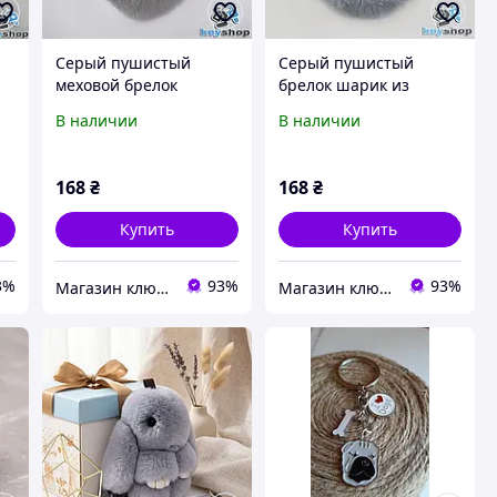
Серый пушистый
Серый пушистый
меховой брелок
брелок шарик из
сердце, с кольцом и
натурального меха с
В наличии
В наличии
карабином на сумку,
кольцом, карабином на
рюкзак
сумку, рюкзак
168
₴
168
₴
Купить
Купить
3%
93%
93%
Магазин ключів - "Key-shop"
Магазин ключів - "Key-shop"