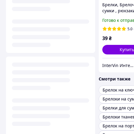
Брелки, Брело
сумки , рюкзак
меховой шарик
Готово к отпра
серый
5.0
39
₴
Купит
InterVin Интернет-магазин
Смотри также
Брелок на клю
Брелоки на су
Брелки для су
Брелоки ткане
Брелок на пор