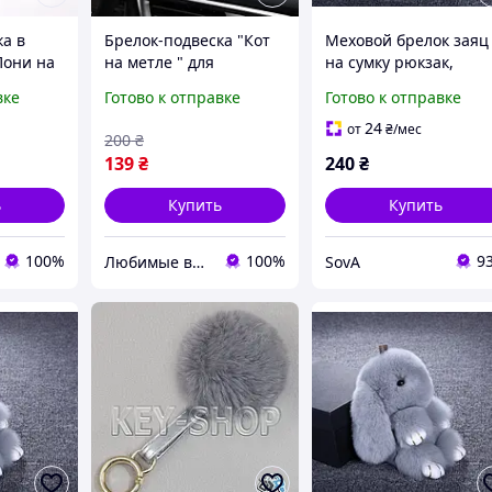
ка в
Брелок-подвеска "Кот
Меховой брелок заяц
Пони на
на метле " для
на сумку рюкзак,
ый или
сумки,мобильного или
игрушка на сумочку
вке
Готово к отправке
Готово к отправке
серый
в авто серый
рюкзачок SV
24
от
₴
/мес
200
₴
139
₴
240
₴
ь
Купить
Купить
100%
100%
9
Любимые вещи
SovA