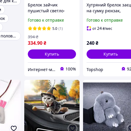
Брелки женские для ключей
Брелок зайчик
Хутряний брелок зає
и
пушистый светло-
на сумку рюкзак,
серый кролик на сумку
іграшка на сумочку
лок
Готово к отправке
Готово к отправке
ключи рюкзак 15 см
рюкзачок ( 27231 ) TS
24
5.0
(1)
от
₴
/мес
Брелок из двух половинок
394
₴
334
.90
₴
240
₴
Купить
Купить
100%
9
Интернет-магазин "Aliri"
Topshop