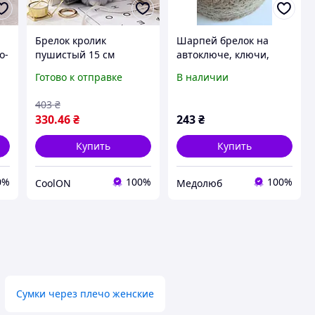
Брелок кролик
Шарпей брелок на
о-
пушистый 15 см
автоключе, ключи,
ок
светло-серый, меховой
сумку, рюкзак,
Готово к отправке
В наличии
брелок зайчик на сумку
металлический. Брелок
рюкзак ключи,
с шарпеем
403
₴
стильный аксессуар
330
.46
₴
243
₴
Купить
Купить
0%
100%
100%
CoolON
Медолюб
Сумки через плечо женские