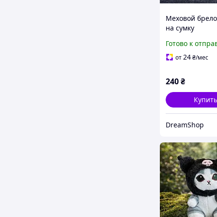
Меховой брело
на сумку
рюкзак,игрушк
Готово к отпра
сумочку рюкза
24
от
₴
/мес
240
₴
Купит
DreamShop