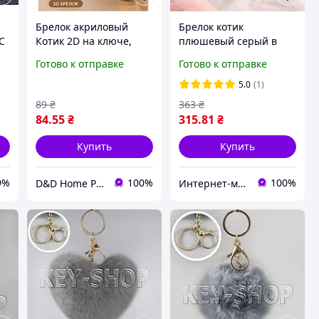
Брелок акриловый
Брелок котик
C
Котик 2D на ключе,
плюшевый серый в
сумку или рюкзак
белой шапочке милый
Готово к отправке
Готово к отправке
серый котик
аксессуар на ключи
сумку подарок для
5.0
(1)
девушки
89
₴
363
₴
84
.55
₴
315
.81
₴
Купить
Купить
9%
100%
100%
D&D Home Pets
Интернет-магазин "Aliri"