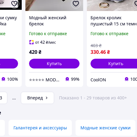
чи сумку
Модный женский
Брелок кролик
йка
брелок
пушистый 15 см темн
о
брендированный
серый, меховой брел
вке
Готово к отправке
Готово к отправке
 пушок
серые буквы брелок на
зайчик на сумку
сумку на ключи брелок
рюкзак ключи,
42
от
₴
/мес
403
₴
из экокожи с
стильный аксессуар
420
₴
330
.46
₴
фирменным лого
ь
Купить
Купить
100%
99%
10
⭐⭐⭐⭐⭐ MODNI ⭐⭐⭐⭐⭐
CoolON
3
...
Вперед
Показано 1 - 29 товаров из 400+
е
Галантерея и аксессуары
Модные женские сумки