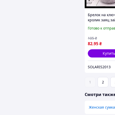
Брелок на клю
кролик заяц за
розовый личик
Готово к отпра
куколка серый
мех
105
₴
82
.95
₴
Купит
SOLARIS2013
1
2
Смотри такж
Женская сумка