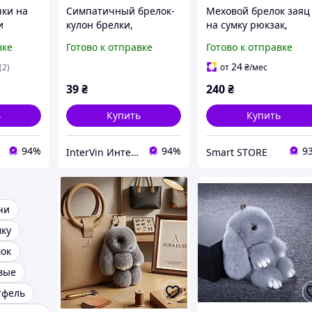
чки на
Симпатичный брелок-
Меховой брелок заяц
и
кулон брелки,
на сумку рюкзак,
 светло
брелочки на сумки ,
игрушка на сумочку
вке
Готово к отправке
Готово к отправке
рюкзаки меховой
рюкзачок Store
шарик серый
24
(2)
от
₴
/мес
39
₴
240
₴
ь
Купить
Купить
94%
94%
9
InterVin Интернет-магазин
Smart STORE
чи
мку
мок
вые
тфель