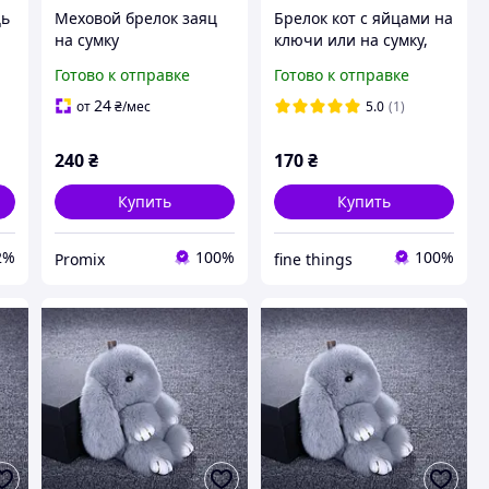
ць
Меховой брелок заяц
Брелок кот с яйцами на
на сумку
ключи или на сумку,
рюкзак,игрушка на
брелок котик на рюкзак
Готово к отправке
Готово к отправке
сумочку рюкзачок PMX
с лапками
24
от
₴
/мес
5.0
(1)
240
₴
170
₴
Купить
Купить
2%
100%
100%
Promix
fine things