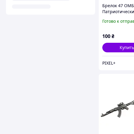
Брелок 47 ОМБ
Патриотическ
брелок. Брелок
Готово к отпра
100
₴
Купит
PIXEL+