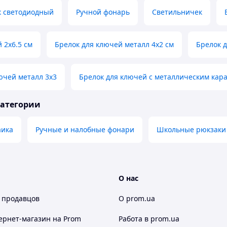
 светодиодный
Ручной фонарь
Светильничек
 2х6.5 см
Брелок для ключей металл 4х2 см
Брелок д
ючей металл 3х3
Брелок для ключей с металлическим кар
категории
аика
Ручные и налобные фонари
Школьные рюкзаки
О нас
 продавцов
О prom.ua
ернет-магазин
на Prom
Работа в prom.ua