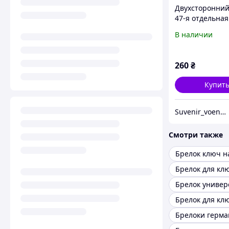
Двухсторонний
47-я отдельная
механизирова
В наличии
бригада «Маґу
260
₴
Купит
Suvenir_voenpro
Смотри также
Брелок ключ н
Брелок униве
Брелоки герма