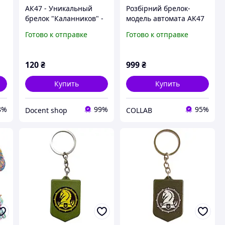
АК47 - Уникальный
Розбірний брелок-
брелок "Каланников" -
модель автомата AK47
стильный аксессуар
+ Mauser «Purple Skin»
Готово к отправке
Готово к отправке
для настоящих
з гри PUBG
любителей военной
техники
120
₴
999
₴
Купить
Купить
8%
99%
95%
Docent shop
COLLAB