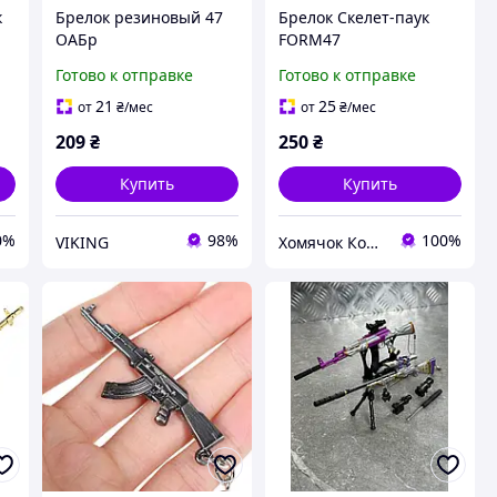
к
Брелок резиновый 47
Брелок Скелет-паук
ОАБр
FORM47
Готово к отправке
Готово к отправке
21
25
от
₴
/мес
от
₴
/мес
209
₴
250
₴
Купить
Купить
0%
98%
100%
VIKING
Хомячок Компані, Інтернет-магазин Склад місто Черкаси