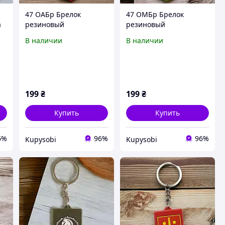
47 ОАБр Брелок
47 ОМБр Брелок
а
резиновый
резиновый
В наличии
В наличии
199
₴
199
₴
Купить
Купить
6%
96%
96%
Kupysobi
Kupysobi