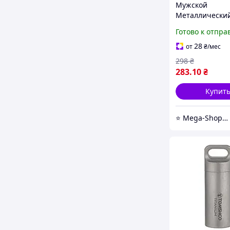
Мужской
Металлический
для Ключей Ав
Готово к отпра
Оружие, Counte
CS:GO / AK47-S
28
от
₴
/мес
298
₴
283
.10
₴
Купит
⭐️ Mega-ShopUA.com.ua