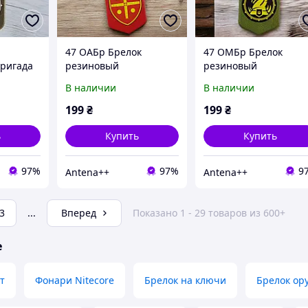
47 ОАБр Брелок
47 ОМБр Брелок
бригада
резиновый
резиновый
овый
В наличии
В наличии
199
₴
199
₴
ь
Купить
Купить
97%
97%
9
Antena++
Antena++
3
...
Вперед
Показано 1 - 29 товаров из 600+
е
т
Фонари Nitecore
Брелок на ключи
Брелок ор