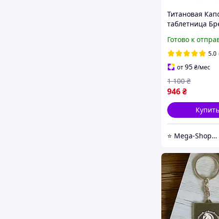
Титановая Кап
таблетница Бр
контейнер тай
Готово к отпра
герметичный
водонепрониц
5.0
Titanium M FRX
95
от
₴
/мес
ключей
1 100
₴
946
₴
Купит
⭐️ Mega-ShopUA.com.ua