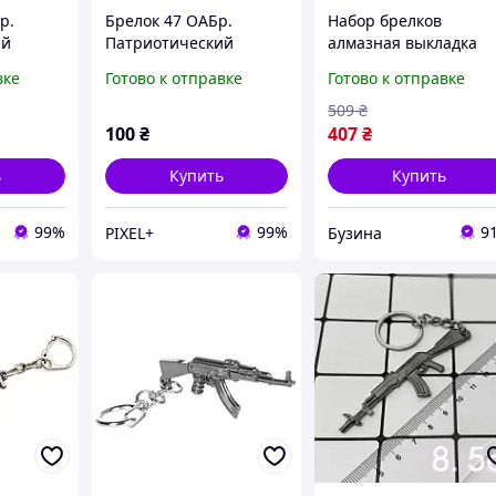
р.
Брелок 47 ОАБр.
Набор брелков
ий
Патриотический
алмазная выкладка
 ЗСУ
брелок. Брелок ЗСУ
"Ежики" BR47 с
вке
Готово к отправке
Готово к отправке
инструментами 6 шт
buzyna
509
₴
100
₴
407
₴
ь
Купить
Купить
99%
99%
9
PIXEL+
Бузина