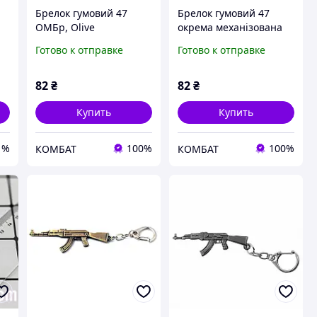
Брелок гумовий 47
Брелок гумовий 47
ОМБр, Olive
окрема механізована
бригада, Olive
Готово к отправке
Готово к отправке
82
₴
82
₴
Купить
Купить
1%
100%
100%
КОМБАТ
КОМБАТ