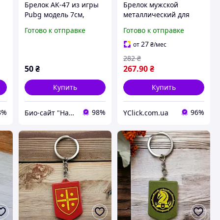
Брелок AK-47 из игры
Брелок мужской
Pubg модель 7см,
металлический для
стальной автомат
ключей автомат,
Готово к отправке
Готово к отправке
Калашникова
оружие Counter Strike
Контер Страйк АК-47.
27
от
₴
/мес
Брелок на ключи
282
₴
50
₴
267
.90
₴
Купить
Купить
8%
98%
96%
Био-сайт "Наш Восток"
YClick.com.ua