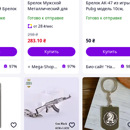
Брелок Мужской
Брелок AK-47 из игры
 Брелок
Металлический для
Pubg модель 10см,
томат,
Ключей "Автомат /
стальной автомат
вке
Готово к отправке
Готово к отправке
r Strike,
АК-47 / Counter Strike
Калашникова
CS:GO"
28
от
₴
/мес
298
₴
283
.10
₴
50
₴
ь
Купить
Купить
97%
97%
9
⭐️ Mega-ShopUA.com.ua
Био-сайт "Наш Восток"