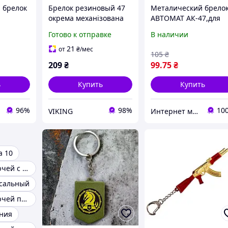
 брелок
Брелок резиновый 47
Металический брело
окрема механізована
АВТОМАТ АК-47,для
нная
бригада
ключей. Брелок для
Готово к отправке
В наличии
ра»
ключей машины.
21
от
₴
/мес
105
₴
209
₴
99
.75
₴
ь
Купить
Купить
96%
98%
10
VIKING
Интернет магазин Nizheda. Собственное производство.
а 10
Брелок для ключей с карабином
рсальный
Брелок для ключей пистолет металлический
ния