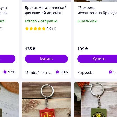
сула-
Брелок металлический
47 окрема
елок
для ключей автомат
механізована бригад
ник
АК-47
Брелок резиновый
вке
Готово к отправке
В наличии
аемый
(1)
5.0
(1)
47 для
135
₴
199
₴
ь
Купить
Купить
97%
98%
9
"Simba" - интернет магазин
Kupysobi