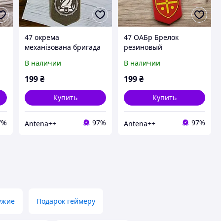
47 окрема
47 ОАБр Брелок
механізована бригада
резиновый
Брелок резиновый
В наличии
В наличии
199
₴
199
₴
Купить
Купить
7%
97%
97%
Antena++
Antena++
ужие
Подарок геймеру