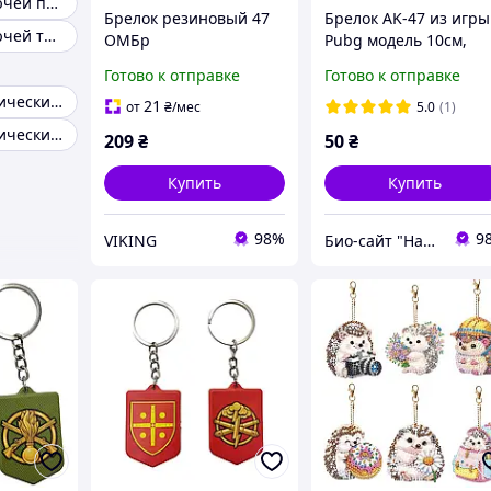
Брелок для ключей пистолет
Брелок резиновый 47
Брелок AK-47 из игры
Брелок для ключей тактический
ОМБр
Pubg модель 10см,
стальной автомат
Готово к отправке
Готово к отправке
Калашникова
Брелок металлический Больших
21
от
₴
/мес
5.0
(1)
Брелок металлический Железный
209
₴
50
₴
Купить
Купить
98%
9
VIKING
Био-сайт "Наш Восток"