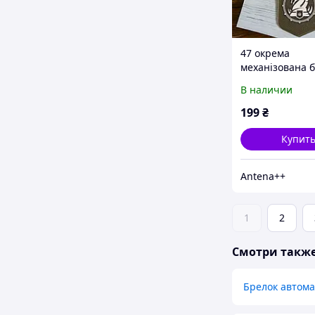
47 окрема
механізована 
Брелок резин
В наличии
199
₴
Купит
Antena++
1
2
Смотри такж
Брелок автома