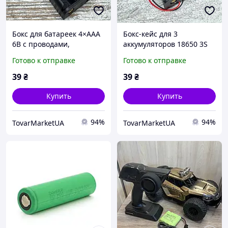
Бокс для батареек 4×AAA
Бокс-кейс для 3
6В с проводами,
аккумуляторов 18650 3S
держатель аккумуляторов
11.1В (12.6В) с выводами,
Готово к отправке
Готово к отправке
для Arduino, DIY,
пластиковый держатель
электронных модулей
для Arduino и DIY
39
₴
39
₴
Купить
Купить
94%
94%
TovarMarketUA
TovarMarketUA