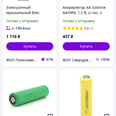
Электронный
Аккумулятор AA Soshine
музыкальный бокс
AA/HR6, 1,5 B, Li-ion, 2
"Boxing Target", на
шт., в боксе, c кабелем,
Готово к отправке
Готово к отправке
аккумуляторе, в коробке
(2600mWh), заряджається
р.30,5x27,5x4,6 см, Yg Toys
від USB
186
от
₴
/мес
5.0
(2)
1 116
₴
437
₴
Купить
Купить
97%
100%
ФОП Полюхович Л.Г.
ФОП Свирідов Юрій Іванович