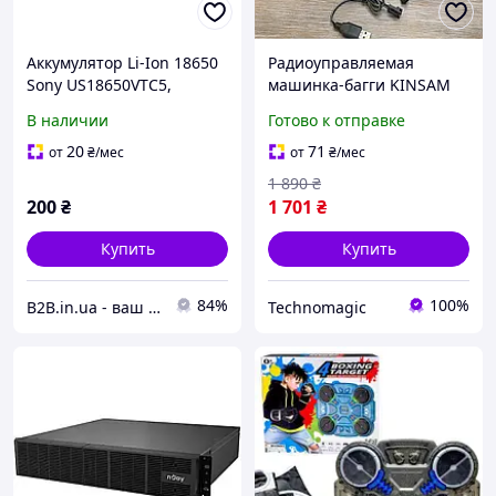
Аккумулятор Li-Ion 18650
Радиоуправляемая
Sony US18650VTC5,
машинка-багги KINSAM
2600mAh, 20A, 4.2V,
Defender 1803 1:16 (25 км/
В наличии
Готово к отправке
зеленый, 2 шт. в
ч) + 2 Аккумулятора (Open
упаковке, артикул 17368
Box / Б-В)
20
71
от
₴
/мес
от
₴
/мес
1 890
₴
200
₴
1 701
₴
Купить
Купить
84%
100%
B2B.in.ua - ваш наджный партнер
Technomagic