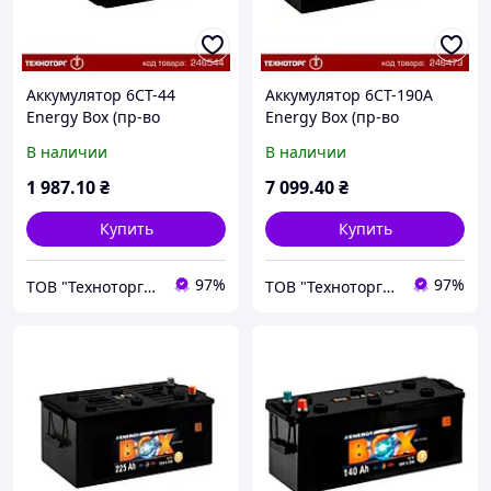
Аккумулятор 6СТ-44
Аккумулятор 6СТ-190А
Energy Box (пр-во
Energy Box (пр-во
Мегатекс) (+ слева) |
Мегатекс) (+ справа) |
В наличии
В наличии
6СТ-44
6СТ-190 (4)
1 987
.10
₴
7 099
.40
₴
Купить
Купить
97%
97%
ТОВ "Техноторг-Дон"
ТОВ "Техноторг-Дон"