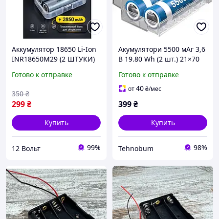
Аккумулятор 18650 Li-Ion
Акумулятори 5500 мАг 3,6
INR18650M29 (2 ШТУКИ)
В 19.80 Wh (2 шт.) 21×70
2850 mAh, 6A, 3,7V в боксе
мм с боксом
Готово к отправке
Готово к отправке
для хранения
40
от
₴
/мес
350
₴
299
₴
399
₴
Купить
Купить
99%
98%
12 Вольт
Tehnobum