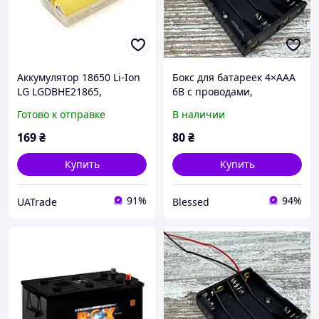
Аккумулятор 18650 Li-Ion
Бокс для батареек 4×AAA
LG LGDBHE21865,
6В с проводами,
1600mAh, 20A,
держатель аккумуляторов
Готово к отправке
В наличии
4.2/3.6/2.5V, Yellow , PVC
для Arduino, DIY,
BOX, 2 шт в упаковке,
электронных модулей
169
₴
80
₴
цена за 1 шт
Купить
Купить
91%
94%
UATrade
Blessed