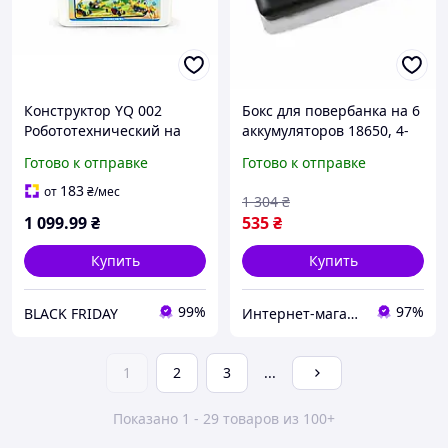
Конструктор YQ 002
Бокс для повербанка на 6
Робототехнический на
аккумуляторов 18650, 4-
радиоуправлении, 182
12в
Готово к отправке
Готово к отправке
детали, аккумулятор 3.7 V
в боксе
183
от
₴
/мес
1 304
₴
1 099
.99
₴
535
₴
Купить
Купить
99%
97%
BLACK FRIDAY
Интернет-магазин Co-Di
1
2
3
...
Показано 1 - 29 товаров из 100+