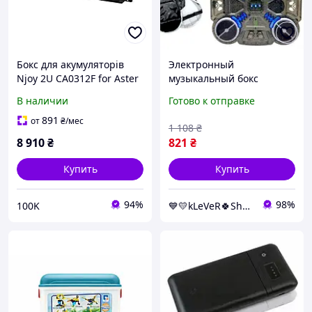
Бокс для акумуляторів
Электронный
Njoy 2U CA0312F for Aster
музыкальный бокс
1K Black (UPBPCA0312FX-
"Boxing Target" на
В наличии
Готово к отправке
CG01B)
аккумуляторе, в коробке
р.30,5x27,5x4,6 см
891
от
₴
/мес
1 108
₴
[tsi289924-ТSІ]
8 910
₴
821
₴
Купить
Купить
94%
98%
100K
💙💛kLeVeR🍀Shop🍀