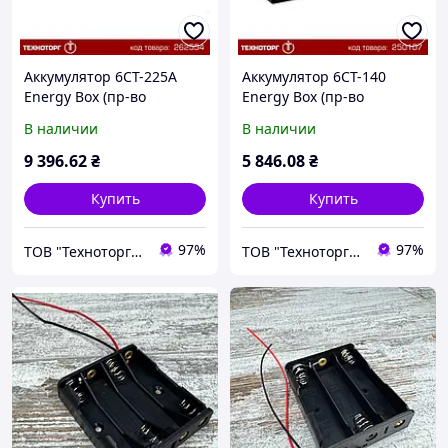
Аккумулятор 6СТ-225А
Аккумулятор 6СТ-140
Energy Box (пр-во
Energy Box (пр-во
Мегатекс) (+ слева) |
Мегатекс) (+ слева) |
В наличии
В наличии
6СТ-225 (3)
6СТ-140 (3)
9 396
.62
₴
5 846
.08
₴
Купить
Купить
97%
97%
ТОВ "Техноторг-Дон"
ТОВ "Техноторг-Дон"