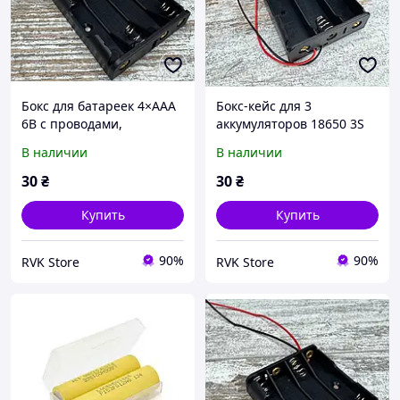
Бокс для батареек 4×AAA
Бокс-кейс для 3
6В с проводами,
аккумуляторов 18650 3S
держатель аккумуляторов
11.1В (12.6В) с выводами,
В наличии
В наличии
для Arduino, DIY,
пластиковый держатель
электронных модулей
для Arduino и DIY
30
₴
30
₴
Купить
Купить
90%
90%
RVK Store
RVK Store