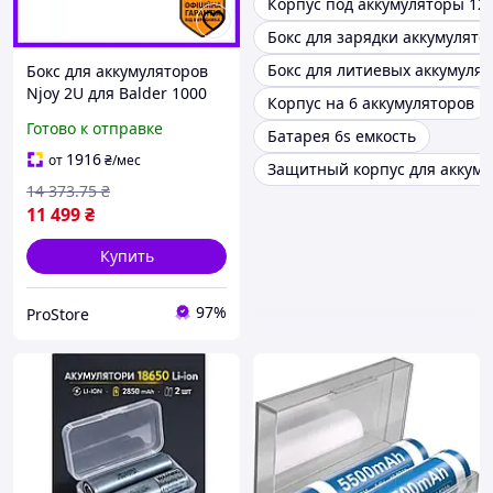
Корпус под аккумуляторы 12
Бокс для зарядки аккумулято
Бокс для литиевых аккумуля
Бокс для аккумуляторов
Njoy 2U для Balder 1000
Корпус на 6 аккумуляторов
1500 6 штук 12В 7 9А для
Готово к отправке
Батарея 6s емкость
хранения и защиты
1916
от
₴
/мес
Защитный корпус для аккуму
14 373
.75
₴
11 499
₴
Купить
97%
ProStore