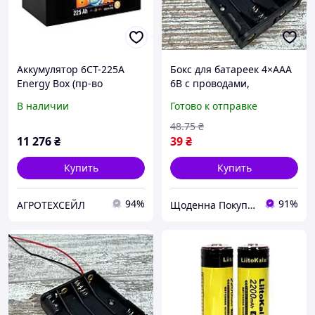
Аккумулятор 6СТ-225А
Бокс для батареек 4×ААА
Energy Box (пр-во
6В с проводами,
Мегатекс) | 6СТ-225 (3) (+
держатель аккумуляторов
В наличии
Готово к отправке
слева)
для АrduІnО, DІу,
электронных модулей
48
.75
₴
щоденна 4133978 покупка
11 276
₴
39
₴
шоп.
Купить
Купить
94%
91%
АГРОТЕХСЕЙЛ
Щоденна Покупка