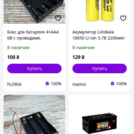
Бокс для батареек 4×AAA
Акумулятор Liitokala
6В с проводами,
18650 Li-ion 3.7В 2200мАг
держатель аккумуляторов
6А Lii-35S +клема+пл бокс
В наличии
В наличии
для Arduino, DIY,
электронных модулей
100
₴
129
₴
Купить
Купить
100%
100%
FLORIA
mamix