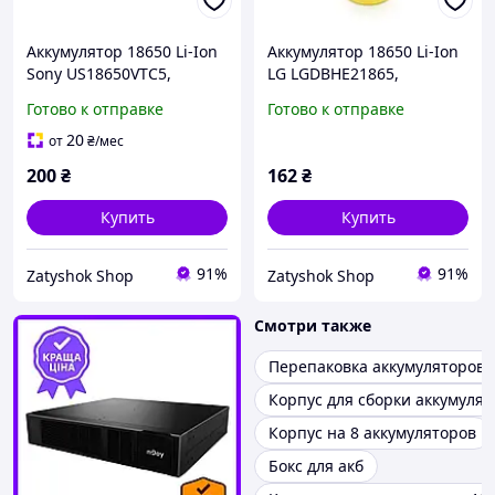
Аккумулятор 18650 Li-Ion
Аккумулятор 18650 Li-Ion
Sony US18650VTC5,
LG LGDBHE21865,
2600mAh, 20A, 4.2 / 3.6 /
1600mAh, 20A,
Готово к отправке
Готово к отправке
2.5V, GREEN, PVC BOX, 2
4.2/3.6/2.5V, Yellow , PVC
шт в упаковке, цена за 1
BOX, 2 шт в упаковке,
20
от
₴
/мес
шт
цена за 1 шт(1018901433)
200
₴
162
₴
Купить
Купить
91%
91%
Zatyshok Shop
Zatyshok Shop
Смотри также
Перепаковка аккумуляторов
Корпус для сборки аккумулят
Корпус на 8 аккумуляторов
Бокс для акб