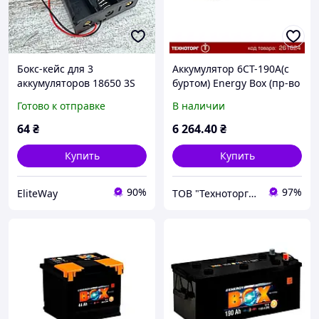
Бокс-кейс для 3
Аккумулятор 6СТ-190А(с
аккумуляторов 18650 3S
буртом) Energy Box (пр-во
11.1В (12.6В) с выводами,
Мегатекс) (+ справа) |
Готово к отправке
В наличии
пластиковый держатель
6СТ-190
для Arduino и DIY
64
₴
6 264
.40
₴
Купить
Купить
90%
97%
EliteWay
ТОВ "Техноторг-Дон"