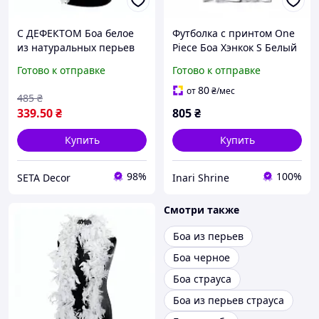
С ДЕФЕКТОМ Боа белое
Футболка с принтом One
из натуральных перьев
Piece Боа Хэнкок S Белый
Готово к отправке
Готово к отправке
80
от
₴
/мес
485
₴
339
.50
₴
805
₴
Купить
Купить
98%
100%
SETA Decor
Inari Shrine
Смотри также
Боа из перьев
Боа черное
Боа страуса
Боа из перьев страуса