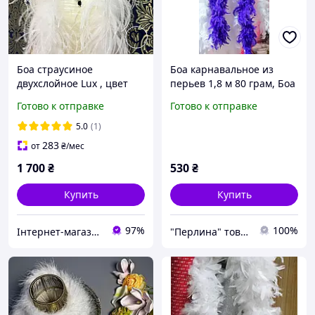
Боа страусиное
Боа карнавальное из
двухслойное Lux , цвет
перьев 1,8 м 80 грам, Боа
Белый (White), длина ~2м
перьевое декоративное
Готово к отправке
Готово к отправке
(13-18см)
Белое
5.0
(1)
283
от
₴
/мес
1 700
₴
530
₴
Купить
Купить
97%
100%
Інтернет-магазин "Glamora"
"Перлина" товари для шиття та рукоділля