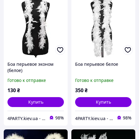
Боа перьевое эконом
Боа перьевое белое
(белое)
Готово к отправке
Готово к отправке
130
₴
350
₴
Купить
Купить
98%
98%
4PARTY.kiev.ua - Все для праздника
4PARTY.kiev.ua - Все для праздника