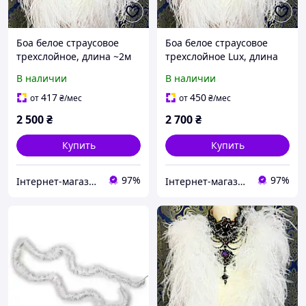
Боа белое страусовое
Боа белое страусовое
трехслойное, длина ~2м
трехслойное Lux, длина
(10-15см)
~2м (13-18см)
В наличии
В наличии
417
450
от
₴
/мес
от
₴
/мес
2 500
₴
2 700
₴
Купить
Купить
97%
97%
Інтернет-магазин "Glamora"
Інтернет-магазин "Glamora"