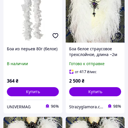
Боа из перьев 80г (белое)
Боа белое страусовое
трехслойное, длина ~2м
(10-15см)
В наличии
Готово к отправке
417
от
₴
/мес
364
₴
2 500
₴
Купить
Купить
96%
98%
UNIVERMAG
Strazyglamora.com.ua