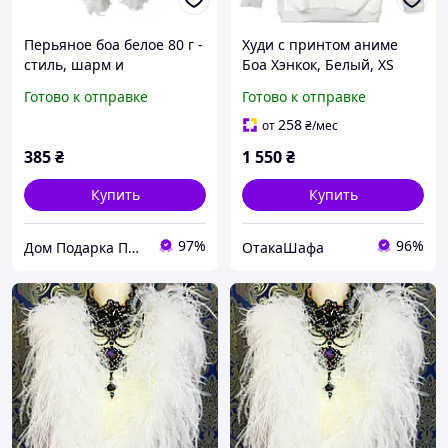
Перьяное боа белое 80 г -
Худи с принтом аниме
стиль, шарм и
Боа Хэнкок, Белый, XS
праздничное настроение
Готово к отправке
Готово к отправке
258
от
₴
/мес
385
₴
1 550
₴
Купить
Купить
97%
96%
Дом Подарка Позитив
ОтакаШафа