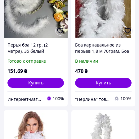
Перья боа 12 гр. (2
Боа карнавальное из
метра), 35 белый
перьев 1,8 м 70грам, Боа
перьевое
Готово к отправке
В наличии
декоративноеБелое
151
.69
₴
470
₴
Купить
Купить
100%
100%
Интернет-магазин Мир Кружева
"Перлина" товари для шиття та рукоділля