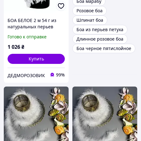
Боа марабу
Розовое боа
Шпинат боа
БОА БЕЛОЕ 2 м 54 г из
натуральных перьев
Боа из перьев петуха
Готово к отправке
Длинное розовое боа
1 026
₴
Боа черное пятислойное
Купить
99%
ДЕДМОРОЗОВИК