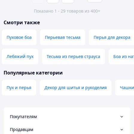
Показано 1 - 29 товаров из 400+
Смотри также
Пуховое боа
Перьевая тесьма
Перья для декора
Лебяжий пух
Тесьма из перьев страуса
Боа из на
Популярные категории
Пух и перья
Декор для шитья и рукоделия
Чашки
Покупателям
Продавцам