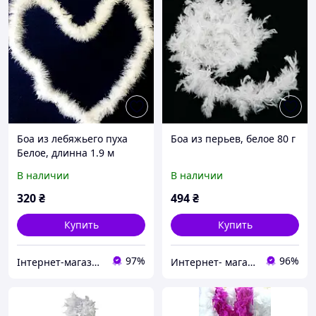
Боа из лебяжьего пуха
Боа из перьев, белое 80 г
Белое, длинна 1.9 м
(~20g)
В наличии
В наличии
320
₴
494
₴
Купить
Купить
97%
96%
Інтернет-магазин "Glamora"
Интернет- магазин "Праздник-shop"