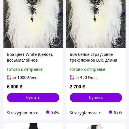
Боа цвет White (белое),
Боа белое страусовое
восьмислойное
трехслойное Lux, длина
страусиное, длина 2м (13-
~2м (13-18см)
Готово к отправке
Готово к отправке
18см)
1000
450
от
₴
/мес
от
₴
/мес
6 000
₴
2 700
₴
Купить
Купить
98%
98%
Strazyglamora.com.ua
Strazyglamora.com.ua