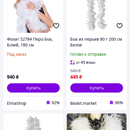
Фолат 52784 Перо Боа,
Боа из перьев 80 г 200 см
Білий, 180 см
Белое
Под заказ
Готово к отправке
45
от
₴
/мес
549
₴
940
₴
449
₴
Купить
Купить
92%
96%
ElmaShop
Baskit.market