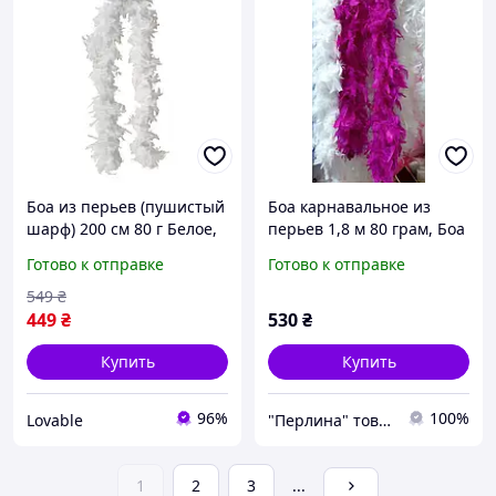
Боа из перьев (пушистый
Боа карнавальное из
шарф) 200 см 80 г Белое,
перьев 1,8 м 80 грам, Боа
натуральное перо для
перьевое Яскрави
Готово к отправке
Готово к отправке
танцев и вечеринок
цикламен
549
₴
449
₴
530
₴
Купить
Купить
96%
100%
Lovable
"Перлина" товари для шиття та рукоділля
1
2
3
...