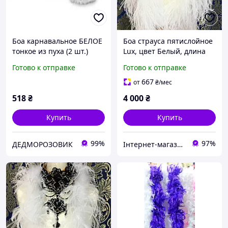
Боа карнавальное БЕЛОЕ
Боа страуса пятислойное
тонкое из пуха (2 шт.)
Lux, цвет Белый, длина
нити 2м (13-18см)
Готово к отправке
Готово к отправке
667
от
₴
/мес
518
₴
4 000
₴
Купить
Купить
99%
97%
ДЕДМОРОЗОВИК
Інтернет-магазин "Glamora"