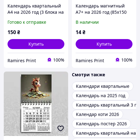
Календарь квартальный
Календарь магнитный
А4 на 2026 год (3 блока на
А7+ на 2026 год (85х150
пружине + 1 рекламное
без ламинации чб)
Готово к отправке
В наличии
поле) офсет Конь
цифровая печать
150
₴
14
₴
Купить
Купить
100%
100%
Ramires Print
Ramires Print
Смотри также
Календари квартальные
Календарь на 2025 год
Календарь квартальный 3 п
Календар коти 2026
Календарь постер 2026
Календарь квартальный на 