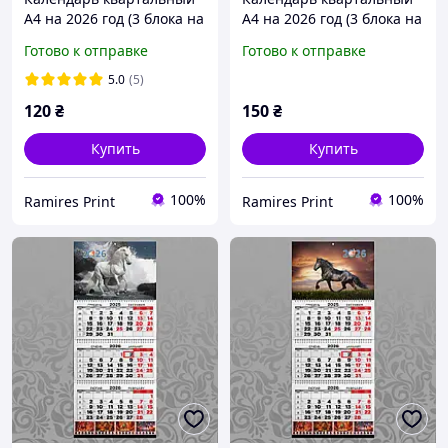
А4 на 2026 год (3 блока на
А4 на 2026 год (3 блока на
пружине - Без
пружине + 1 рекламное
Готово к отправке
Готово к отправке
рекламного поля) офсет
поле) офсет Конь 002
Конь
5.0
(5)
120
₴
150
₴
Купить
Купить
100%
100%
Ramires Print
Ramires Print