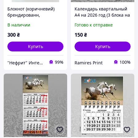
Блокнот (коричневий)
Календарь квартальный
брендированн,
А4 на 2026 год (3 блока на
датированный дневник
пружине + 1 рекламное
В наличии
Готово к отправке
на 2026г. Деловые
поле) офсетный
блокноты для бизнеса и
300
₴
150
₴
записей.
Купить
Купить
99%
100%
"Нефрит" Интернет-магазин
Ramires Print