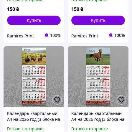
поле) офсет Конь 017
поле) офсет Конь 018
150
₴
150
₴
Купить
Купить
100%
100%
Ramires Print
Ramires Print
Календарь квартальный
Календарь квартальный
А4 на 2026 год (3 блока на
А4 на 2026 год (3 блока на
пружине + 1 рекламное
пружине + 1 рекламное
Готово к отправке
Готово к отправке
поле) офсет Конь 019
поле) офсет Конь 020