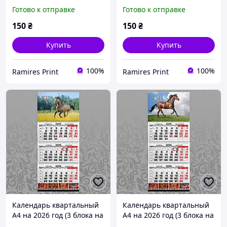
пружине + 1 рекламное
пружине + 1 рекламное
Готово к отправке
Готово к отправке
поле) офсет Конь 013
поле) офсет Конь 014
150
₴
150
₴
Купить
Купить
100%
100%
Ramires Print
Ramires Print
Календарь квартальный
Календарь квартальный
А4 на 2026 год (3 блока на
А4 на 2026 год (3 блока на
пружине + 1 рекламное
пружине + 1 рекламное