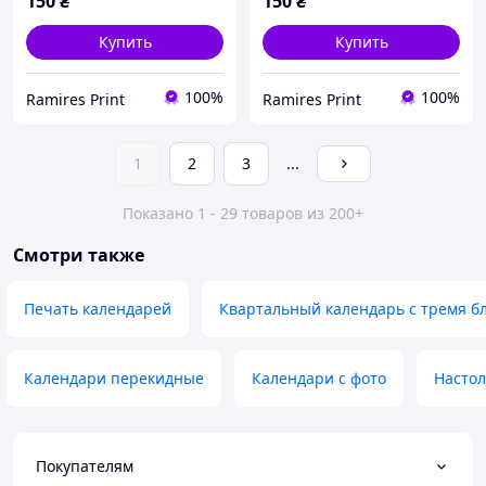
150
₴
150
₴
Купить
Купить
100%
100%
Ramires Print
Ramires Print
1
2
3
...
Показано 1 - 29 товаров из 200+
Смотри также
Печать календарей
Квартальный календарь с тремя б
Календари перекидные
Календари с фото
Настол
Покупателям