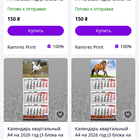
пружине + 1 рекламное
пружине + 1 рекламное
Готово к отправке
Готово к отправке
поле) офсет Конь 011
поле) офсет Конь 012
150
₴
150
₴
Купить
Купить
100%
100%
Ramires Print
Ramires Print
Календарь квартальный
Календарь квартальный
А4 на 2026 год (3 блока на
А4 на 2026 год (3 блока на