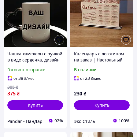
Чашка хамелеон с ручкой
Календарь с логотипом
в виде сердечка, дизайн
на заказ | Настольный
по заказу, 330 мл.
корпоративный,
Готово к отправке
В наличии
брендированный
календарь с вашим
38
23
от
₴
/мес
от
₴
/мес
логотипом
385
₴
375
₴
230
₴
Купить
Купить
92%
100%
Pandar - ПанДар
Эко Стиль