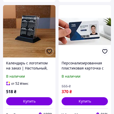
Календарь с логотипом
Персонализированная
на заказ | Настольный,
пластиковая карточка с
корпоративный,
индивидуальным
В наличии
В наличии
брендированный
дизайном Изготовление
календарь с вашим
по заказу
52
от
₴
/мес
555
₴
логотипом
518
₴
370
₴
Купить
Купить