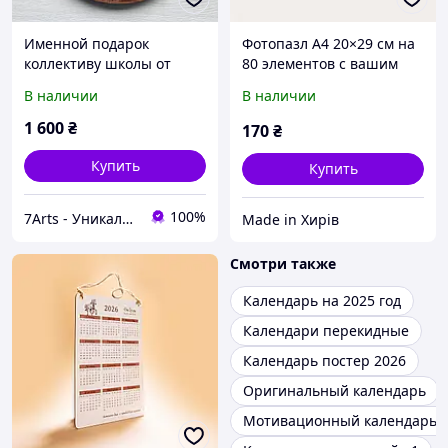
Именной подарок
Фотопазл А4 20×29 см на
коллективу школы от
80 элементов с вашим
выпускников настенный
фото или дизайном по
В наличии
В наличии
деревянный вечный
заказу
календарь с гравировкой
1 600
₴
170
₴
на заказ
Купить
Купить
100%
7Arts - Уникальные подарки из дерева!
Made in Хирів
Смотри также
Календарь на 2025 год
Календари перекидные
Календарь постер 2026
Оригинальный календарь
Мотивационный календарь 