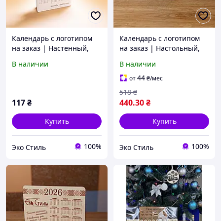
Календарь с логотипом
Календарь с логотипом
на заказ | Настенный,
на заказ | Настольный,
корпоративный,
корпоративный,
В наличии
В наличии
брендированный
брендированный
календарь с вашим
календарь с вашим
44
от
₴
/мес
логотипом
логотипом
518
₴
117
₴
440
.30
₴
Купить
Купить
100%
100%
Эко Стиль
Эко Стиль