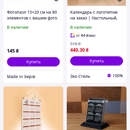
Фотопазл 15×20 см на 80
Календарь с логотипом
элементов с вашим фото
на заказ | Настольный,
или дизайном по заказу
вічний календарь,
В наличии
В наличии
корпоративный,
брендированный
44
от
₴
/мес
календарь с вашим
518
₴
логотипом
440
.30
₴
145
₴
Купить
Купить
100%
Эко Стиль
Made in Хирів