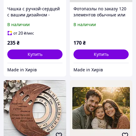
Чашка с ручкой-сердцей
Фотопазлы по заказу 120
с вашим дизайном -
элементов обычные или
цветная керамическая
магнитные, с фото,
В наличии
В наличии
чашка с фото, надписью
дизайном или кумиром
или принтом по заказу
или любимым героем
20
от
₴
/мес
235
₴
170
₴
Купить
Купить
Made in Хирів
Made in Хирів