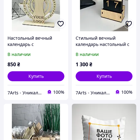
Настольный вечный
Стильный вечный
календарь с
календарь настольный с
индивидуальной
логотипом или
В наличии
В наличии
гравировкой или
гравировкой на заказ
логотипом на заказ
850
₴
1 300
₴
Купить
Купить
100%
100%
7Arts - Уникальные подарки из дерева!
7Arts - Уникальные подарки из дерева!