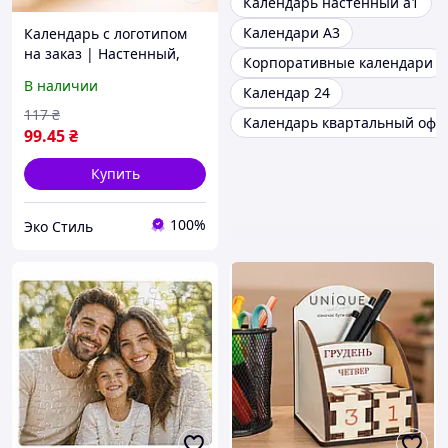
Календарь настенный а1
Календари А3
Календарь с логотипом
на заказ | Настенный,
Корпоративные календари
корпоративный,
В наличии
Календар 24
брендированный
календарь с вашим
117
₴
Календарь квартальный оф
логотипом
99
.45
₴
Купить
100%
Эко Стиль