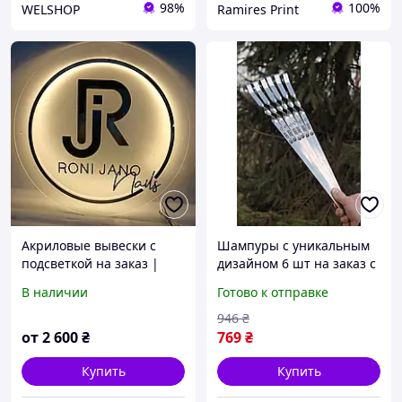
98%
100%
WELSHOP
Ramires Print
Акриловые вывески с
Шампуры с уникальным
подсветкой на заказ |
дизайном 6 шт на заказ с
Яркий дизайн для вашего
вашими надписями
В наличии
Готово к отправке
бизнеса
подарочный набор Sellia
Шампури з унікальним
946
₴
дизайном 6 шт
от
2 600
₴
769
₴
Купить
Купить