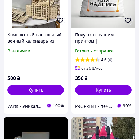
Компактный настольный
Подушка с вашим
вечный календарь из
принтом |
дерева с логотипом на
Индивидуальный дизайн,
В наличии
Готово к отправке
заказ
фото и надписи на заказ
4.6
(6)
36
от
₴
/мес
500
₴
356
₴
Купить
Купить
100%
99%
7Arts - Уникальные подарки из дерева!
PROPRINT - печатаем идеи! Брендированная и сувенирная продукция