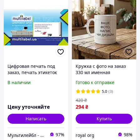
Цифровая печать под
Кружка с фото на заказ
заказ, печать этикеток
330 мл именная
для продукции с
керамическая кружка с
В наличии
Готово к отправке
индивидуальным
надписью и
дизайном
индивидуальным
5.0
(3)
дизайном
420
₴
Цену уточняйте
294
₴
Написать
Купить
97%
98%
Мультилейбл - Друк етикеток, наклейок, стікерів, Україна, Київ.
royal org