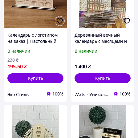
Календарь с логотипом
Деревянный вечный
на заказ | Настольный
календарь с месяцами и
корпоративный,
гравировкой на заказ
В наличии
В наличии
брендированный
календарь с вашим
230
₴
логотипом
195
.50
₴
1 400
₴
Купить
Купить
100%
100%
Эко Стиль
7Arts - Уникальные подарки из дерева!