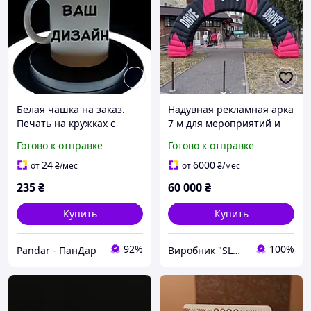
Белая чашка на заказ.
Надувная рекламная арка
Печать на кружках с
7 м для мероприятий и
собственным дизайном,
наружной рекламы с
Готово к отправке
Готово к отправке
330 мл.
полной печатью
24
6000
от
₴
/мес
от
₴
/мес
235
₴
60 000
₴
Купить
Купить
92%
100%
Pandar - ПанДар
Виробник "SLON"