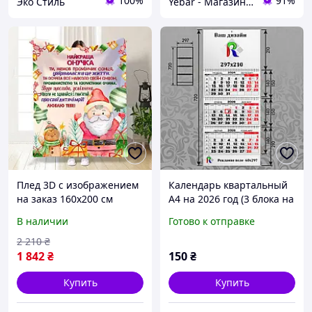
100%
91%
Эко Стиль
Yebar - Магазин Приколів
Плед 3D с изображением
Календарь квартальный
на заказ 160х200 см
А4 на 2026 год (3 блока на
Мягкий плед из плюша с
пружине + 1 рекламное
В наличии
Готово к отправке
индивидуальным
поле) офсетный
дизайном
2 210
₴
1 842
₴
150
₴
Купить
Купить