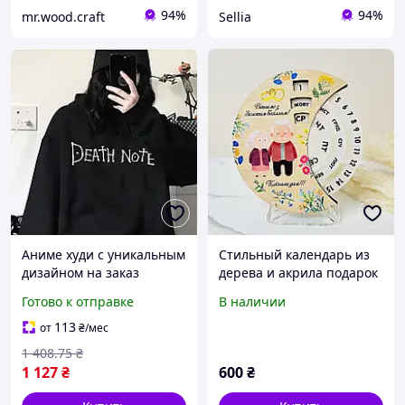
94%
94%
mr.wood.craft
Sellia
Аниме худи с уникальным
Стильный календарь из
дизайном на заказ
дерева и акрила подарок
теплые и тонкие модели
на годовщину с
Готово к отправке
В наличии
от производителя из
персональным дизайном.
Турции
Индивидуальное
113
от
₴
/мес
оформление
1 408
.75
₴
1 127
₴
600
₴