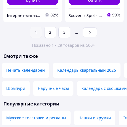
Купить
Купить
82%
99%
Інтернет-магазин Already Better
Souvenir Spot - Оригинальные сувенирные изделия
1
2
3
...
Показано 1 - 29 товаров из 500+
Смотри также
Печать календарей
Календарь квартальный 2026
Шомпури
Наручные часы
Календарь с окошками
Популярные категории
Мужские толстовки и регланы
Чашки и кружки
Э