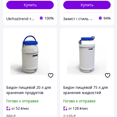
Купить
Купить
100%
94%
Ukrhoztrend-товари для саду та городу
Захист і стиль — в одному магазині
Бидон пищевой 20 л для
Бидон пищевой 75 л для
хранения продуктов
хранения жидкостей
цилиндрический белый
цилиндрический белый с
Готово к отправке
Готово к отправке
Украина MC-10520
синей крышкой Літолан
MC-10521
52
126
от
₴
/мес
от
₴
/мес
886
₴
2 135
₴