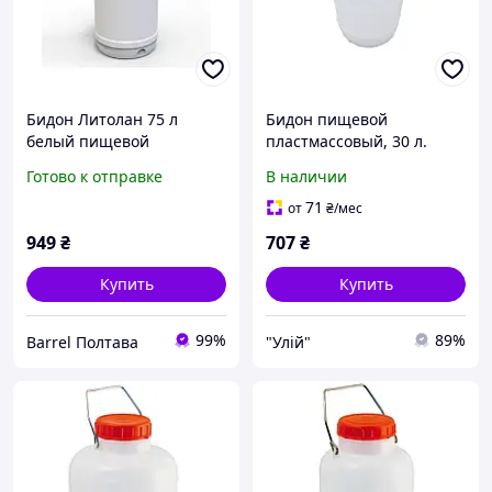
Бидон Литолан 75 л
Бидон пищевой
белый пищевой
пластмассовый, 30 л.
пластиковый с синей
Горловина 220 мм.
Готово к отправке
В наличии
крышкой (Европласт)
(сертифицированные)
71
от
₴
/мес
949
₴
707
₴
Купить
Купить
99%
89%
Barrel Полтава
"Улій"