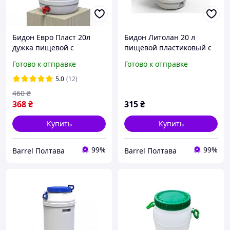
Бидон Евро Пласт 20л
Бидон Литолан 20 л
дужка пищевой с
пищевой пластиковый с
пластиковым краником
дужкой (без прокладки
Готово к отправке
Готово к отправке
(без прокладки под
под крышкой)
крышкой)
5.0
(12)
460
₴
368
₴
315
₴
Купить
Купить
99%
99%
Barrel Полтава
Barrel Полтава