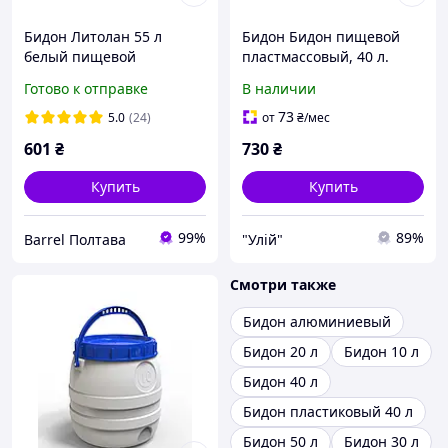
Бидон Литолан 55 л
Бидон Бидон пищевой
белый пищевой
пластмассовый, 40 л.
пластиковый с синей
Горловина 220 мм.
Готово к отправке
В наличии
крышкой (Европласт)
(сертифицированные)
73
5.0
(24)
от
₴
/мес
601
₴
730
₴
Купить
Купить
99%
89%
Barrel Полтава
"Улій"
Смотри также
Бидон алюминиевый
Бидон 20 л
Бидон 10 л
Бидон 40 л
Бидон пластиковый 40 л
Бидон 50 л
Бидон 30 л