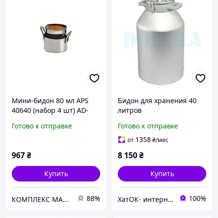
Мини-бидон 80 мл APS
Бидон для хранения 40
40640 (набор 4 шт) AD-
литров
401-40640
Готово к отправке
Готово к отправке
1358
от
₴
/мес
967
₴
8 150
₴
Купить
Купить
88%
100%
КОМПЛЕКС МАРКЕТ
ХатОК- интернет магазин товаров для домашнего хозяйства