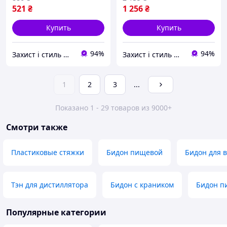
521
₴
1 256
₴
Купить
Купить
94%
94%
Захист і стиль — в одному магазині
Захист і стиль — в одному магазині
1
2
3
...
Показано 1 - 29 товаров из 9000+
Смотри также
Пластиковые стяжки
Бидон пищевой
Бидон для 
Тэн для дистиллятора
Бидон с краником
Бидон п
Популярные категории