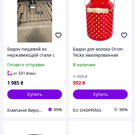
Бидон пищевой из
Бидон для молока Orion
нержавеющей стали с
Tecka эмалированная
ручками и крышкой на
красная в горошек 2 л
Готово к отправке
В наличии
зажимах - Объем 20
(8592381160333)
литров
331
от
₴
/мес
1 103
₴
1 985
₴
992
₴
Купить
Купить
99%
96%
Компанія Виробник Vovchan
EU SHOPPING