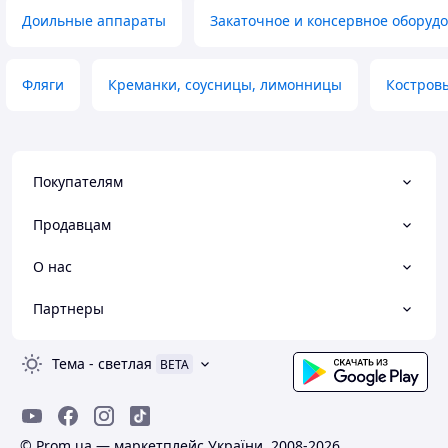
Доильные аппараты
Закаточное и консервное оборуд
Фляги
Креманки, соусницы, лимонницы
Костровы
Покупателям
Продавцам
О нас
Партнеры
Тема
-
светлая
BETA
© Prom.ua — маркетплейс України, 2008-2026