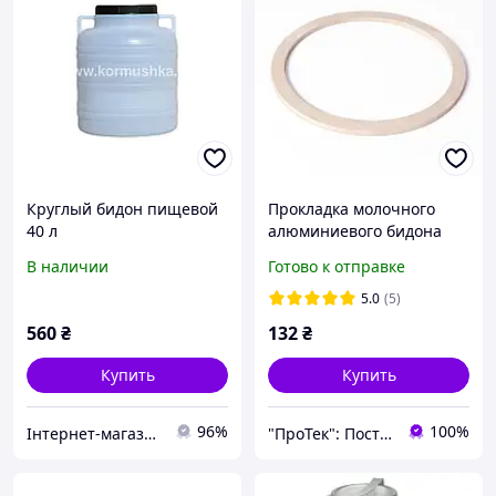
Круглый бидон пищевой
Прокладка молочного
40 л
алюминиевого бидона
40л БЕЛАЯ ПИЩЕВАЯ (для
В наличии
Готово к отправке
дистилятора)
5.0
(5)
560
₴
132
₴
Купить
Купить
96%
100%
Інтернет-магазин "Кормушка"
"ПроТек": Поставщик оборудования для животноводства и переработки продукции