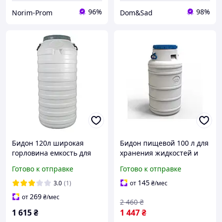
96%
98%
Norim-Prom
Dom&Sad
Бидон 120л широкая
Бидон пищевой 100 л для
горловина емкость для
хранения жидкостей и
вина и воды пищевая
продуктов белый Литолан
Готово к отправке
Готово к отправке
бочка
MC-10421
145
3.0
(1)
от
₴
/мес
269
от
₴
/мес
2 460
₴
1 615
₴
1 447
₴