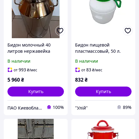
Бидон молочный 40
Бидон пищевой
литров нержавейка
пластмассовый, 50 л.
Горловина 220 мм.
В наличии
В наличии
(сертифицированные)
993
83
от
₴
/мес
от
₴
/мес
5 960
₴
832
₴
Купить
Купить
100%
89%
ПАО Киевоблагрооборудование
"Улій"