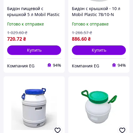
Бидон пищевой с
Бидон с крышкой - 10 л
крышкой 5 л Mobil Plastic
Mobil Plastic 78/10-N
78/05-N
Готово к отправке
Готово к отправке
1 029
.60
₴
1 266
.57
₴
720
.72
₴
886
.60
₴
Купить
Купить
94%
94%
Компания EG
Компания EG