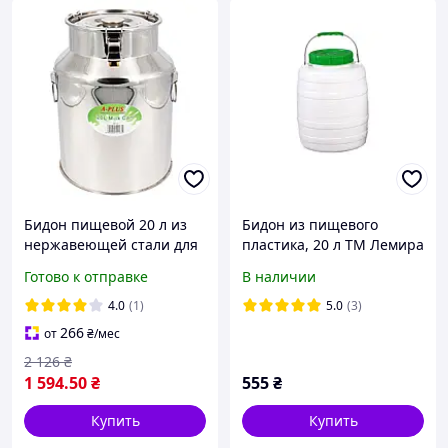
Бидон пищевой 20 л из
Бидон из пищевого
нержавеющей стали для
пластика, 20 л ТМ Лемира
молока, меда, масла
Готово к отправке
В наличии
4.0
(1)
5.0
(3)
266
от
₴
/мес
2 126
₴
1 594
.50
₴
555
₴
Купить
Купить