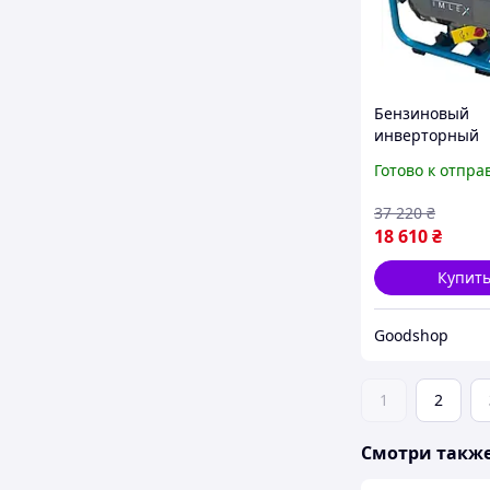
Бензиновый
инверторный
генератор IML
Готово к отпра
INV2000 1.8 2.0
стабильное пи
37 220
₴
для бытовой те
18 610
₴
электроники
Купит
Goodshop
1
2
Смотри такж