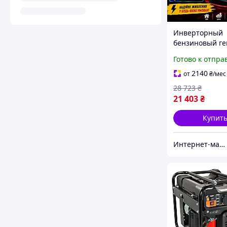
Инверторный
бензиновый ге
Bison BS3500iS 
Готово к отпра
кВт
2140
от
₴
/мес
28 723
₴
21 403
₴
Купит
Интернет-магазин "Mr.Tools"