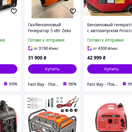
Газ/бензиновый
Бензиновый генерат
Генератор 5 кВт Zeko
с автозапуском Firocc
x VTI-
ZK8700S-INV-W-NG
FG12900ei 6.5 кВт тих
вке
Готово к отправке
Готово к отправке
енератор
Бензиновый
Бензиновый
инвертонный
инвертонный
3190
4300
от
₴
/мес
от
₴
/мес
 дома
генератор с
генератор с дисплеем
31 900
₴
42 999
₴
электростартером для
электрогенератор
офиса, Бензогенератор
ь
Купить
Купить
93%
96%
9
Fast Bay - Покупай выгодно тут!
Fast Bay - Покупай выгодно тут!