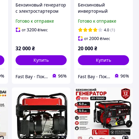
Бензиновый генератор
Бензиновый
с электростартером
инверторный
Zeko ZK8700S-INV-W-NG
генератор Honda
Готово к отправке
Готово к отправке
4.5/5.0 кВт генератор
EU30i-W 3.2 кВт
бесшумный
Генератор
3200
от
₴
/мес
4.0
(1)
Инверторный с
электричества для
2000
от
₴
/мес
дисплеем, Газовый/бен
дома 3 квт
32 000
₴
20 000
₴
Купить
Купить
9%
96%
96%
Fast Bay - Покупай выгодно тут!
Fast Bay - Покупай выгодно тут!