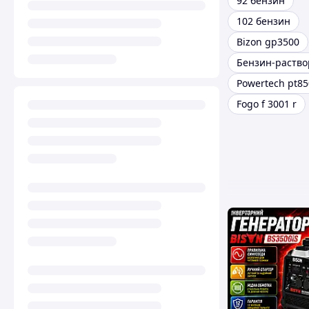
92 бензин
102 бензин
Bizon gp3500
Бензин-раство
Powertech pt85
Fogo f 3001 r