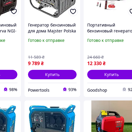
зиновый
Генератор бензиновый
Портативный
rva NGI-
для дома Majster Polska
бензиновый генерат
рный
3,0 кВт 7 к.с. генератор
Honda EU20i T1 2.0 кВ
вке
Готово к отправке
Готово к отправке
для частного дома
(макс. 2.2 кВт) -
надежный бензиновый
японское качество и
генератор
надежность
11 589
₴
24 660
₴
9 789
₴
12 330
₴
ь
Купить
Купить
98%
93%
9
Powertools
Goodshop