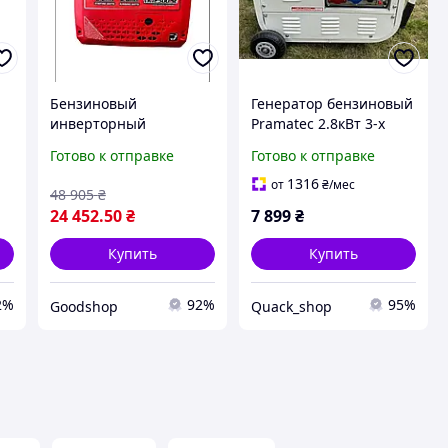
Бензиновый
Генератор бензиновый
инверторный
Pramatec 2.8кВт 3-х
генератор Vackson
фазный 4-тактный
Готово к отправке
Готово к отправке
VK12500iSE 3.2 3.5 кВт
PS9000
портативная
1316
от
₴
/мес
48 905
₴
электростанция для
24 452
.50
₴
7 899
₴
дома, кемпинга
Купить
Купить
2%
92%
95%
Goodshop
Quack_shop