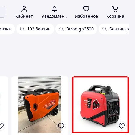
Кабинет
Уведомления
Избранное
Корзина
ензин
102 бензин
Bizon gp3500
Бензин-рас