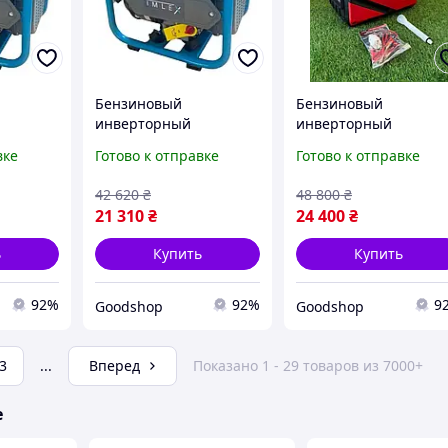
Бензиновый
Бензиновый
инверторный
инверторный
EX IM-
генератор IMLEX IM-
генератор Vackson
вке
Готово к отправке
Готово к отправке
 кВт
INV3500 3.0 3.5 кВт
VK10500iS 3.0 3.2 кВт
тание
стабильное
портативная
42 620
₴
48 800
₴
хники,
электропитание для
электростанция для
21 310
₴
24 400
₴
бытовой и
дома, кемпинга и
профессиональной
аварийного питания
ь
Купить
Купить
техники
92%
92%
9
Goodshop
Goodshop
3
...
Вперед
Показано 1 - 29 товаров из 7000+
е