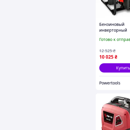
Бензиновый
инверторный
генератор Vorte
Готово к отпра
2400 2400 Вт г
инверторный
12 525
₴
генератор для
10 025
₴
Купит
Powertools