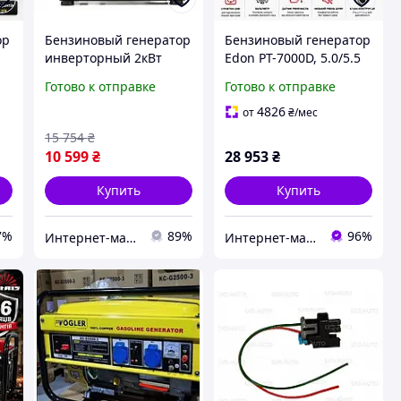
ор
Бензиновый генератор
Бензиновый генератор
инверторный 2кВт
Edon PT-7000D, 5.0/5.5
ым
VoltGen генератор
кВт, электростартер,
Готово к отправке
Готово к отправке
 и
бензиновый для дома
колеса и ручки для
инверторный
транспортировки
4826
от
₴
/мес
с
15 754
₴
а
10 599
₴
28 953
₴
Купить
Купить
7%
89%
96%
Интернет-магазин:DEWvolt
Интернет-магазин "Mr.Tools"