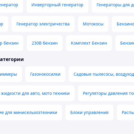
енератор
Инверторный генератор
Генераторы для 
ор
Генератор электричества
Мотокосы
Бензин
р бензин
230В бензин
Комплект Бензин
Бензи
категории
риммеры
Газонокосилки
Садовые пылесосы, воздуход
идкости для авто, мото техники
Регуляторы давления т
е для минисельхозтехники
Блоки управления
Распы