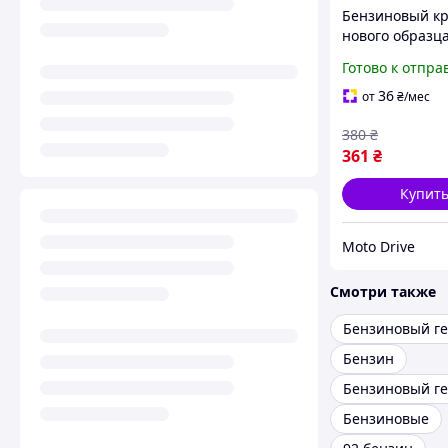
Бензиновый к
нового образца
Готово к отпра
36
от
₴
/мес
380
₴
361
₴
Купит
Moto Drive
Смотри также
Бензин
Бензиновые