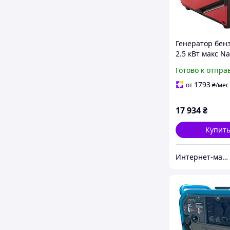
Генератор бен
2.5 кВт макс Na
2500 инверто
Готово к отпра
1793
от
₴
/мес
17 934
₴
Купит
Интернет-магазин ELEKTROMAG