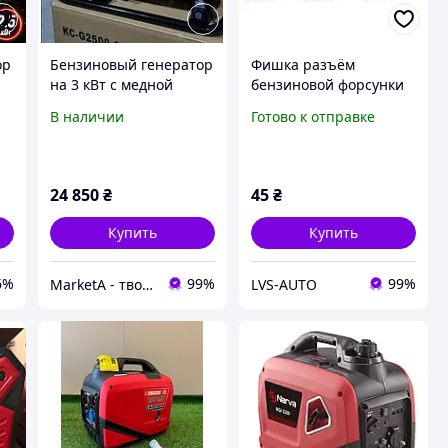
ор
Бензиновый генератор
Фишка разъём
на 3 кВт с медной
бензиновой форсунки
обмоткой 3 кВт Vogler
Lanos нового образца
В наличии
Готово к отправке
НОВЫЙ
(тонкая)
24 850
₴
45
₴
Купить
Купить
6%
99%
99%
MarketA - твой маркет!
LVS-AUTO