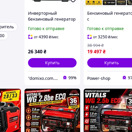
Инверторный
Бензиновый генерат
бензиновый генератор
с
3.5 кВт Bass Polska 5045
многофункциональн
ритель
Готово к отправке
Готово к отправке
чистая синусоида 230В
и выходами 220В USB
00
12В Генератор
4390
3250
от
₴
/мес
от
₴
/мес
инверторный 2.8кВт 
38 994
₴
низким уровнем шум
26 340
₴
19 497
₴
Купить
Купить
99%
9
"domixo.com.ua" - интернет-магазин
Power-shop