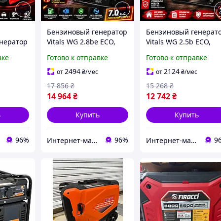
Бензиновый генератор
Бензиновый генерат
нератор
Vitals WG 2.8be ECO,
Vitals WG 2.5b ECO,
2,8/3,3
2,8/3,0 кВт,
2,5/2,8 кВт, ручной
вке
Готово к отправке
Готово к отправке
электростартер
стартер
2494
2124
от
₴
/мес
от
₴
/мес
17 856
₴
15 268
₴
14 964
₴
12 742
₴
ь
Купить
Купить
96%
96%
9
Интернет-магазин "Mr.Tools"
Интернет-магазин "Mr.Tools"