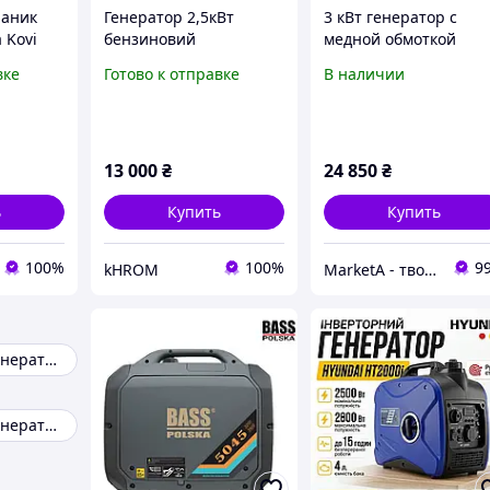
раник
Генератор 2,5кВт
3 кВт генератор с
 Kovi
бензиновий
медной обмоткой
Бензиновый Vogler
вке
Готово к отправке
В наличии
НОВЫЙ
13 000
₴
24 850
₴
ь
Купить
Купить
100%
100%
9
kHROM
MarketA - твой маркет!
Бензиновый генератор LIFAN
Бензиновый генератор forte fg3500e