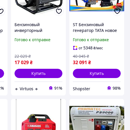
Бензиновый
ST Бензиновый
ор
инверторный
генератор TATA новое
т
генератор RAIDER 3,5
поколение ZX6500E
Готово к отправке
Готово к отправке
кВт электрогенератор
5KW с
бензиновый
электростартером -
5348
от
₴
/мес
профессиональный
220V 5.5кВт резервный
22 029
₴
40 045
₴
и OST|ER
17 029
₴
32 091
₴
Купить
Купить
2%
91%
98%
🔹 Virtuos 🔹
Shopster