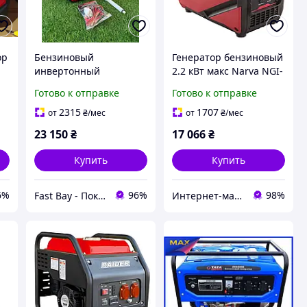
ор
Бензиновый
Генератор бензиновый
i
инвертонный
2.2 кВт макс Narva NGI-
ий
генератор 3.2 кВт с
2200 инверторный
Готово к отправке
Готово к отправке
дисплеем Vackson
VK10500iS генератор
2315
1707
от
₴
/мес
от
₴
/мес
,
для офиса 3200 Вт,
23 150
₴
17 066
₴
Генератор
электричества бензи
Купить
Купить
6%
96%
98%
Fast Bay - Покупай выгодно тут!
Интернет-магазин ELEKTROMAG