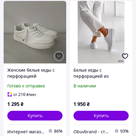
Женские белые кеды с
Белые кеды с
перфорацией
перфорацией из
натуральной кожи
Готово к отправке
В наличии
216
от
₴
/мес
1 295
₴
1 950
₴
Купить
Купить
86%
93%
Интернет магазин "Shoes City"
Obuvbrand - стильная женская обувь