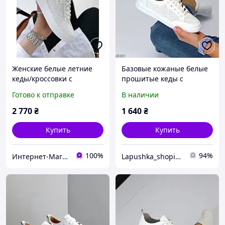
Женские белые летние
Базовые кожаные белые
кеды/кроссовки с
прошитые кеды с
перфорацией
перфорацией весна-лето
Готово к отправке
В наличии
натуральная кожа
качество люкс 36-41 р
2 770
₴
1 640
₴
Купить
Купить
100%
94%
Интернет-Магазин СкороХод
Lapushka_shoping - любовь с первого взгляда!