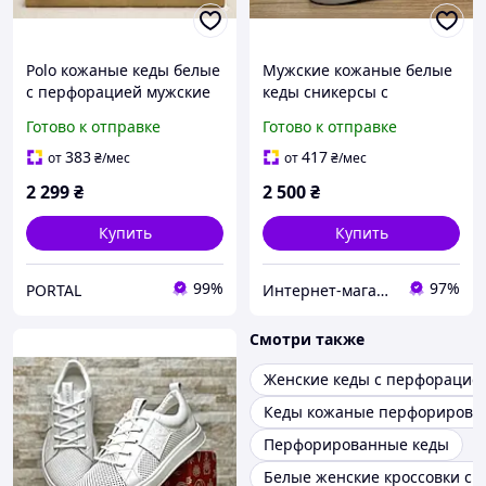
Polo кожаные кеды белые
Мужские кожаные белые
с перфорацией мужские
кеды сникерсы с
кроссовки
перфорацией Tommy
Готово к отправке
Готово к отправке
Hilfiger
383
417
от
₴
/мес
от
₴
/мес
2 299
₴
2 500
₴
Купить
Купить
99%
97%
PORTAL
Интернет-магазин «Step Master»
Смотри также
Женские кеды с перфорацие
Кеды кожаные перфорирова
Перфорированные кеды
Белые женские кроссовки с