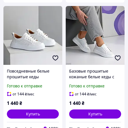
Повседневные белые
Базовые прошитые
прошитые кеды
кожаные белые кеды с
крепперы с перфорацией
перфорацией
Готово к отправке
Готово к отправке
натуральная кожа
144
144
от
₴
/мес
от
₴
/мес
1 440
₴
1 440
₴
Купить
Купить