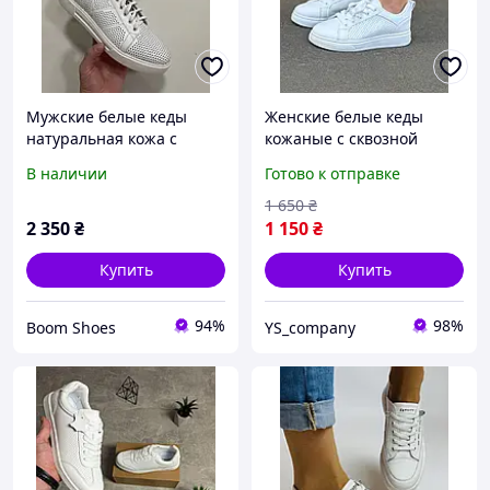
Мужские белые кеды
Женские белые кеды
натуральная кожа с
кожаные с сквозной
перфорацией
перфорацией, легкие
В наличии
Готово к отправке
дышащие кроссовки
сетка на весну лето из
1 650
₴
натуральной кожи.
2 350
₴
1 150
₴
Купить
Купить
94%
98%
Boom Shoes
YS_company