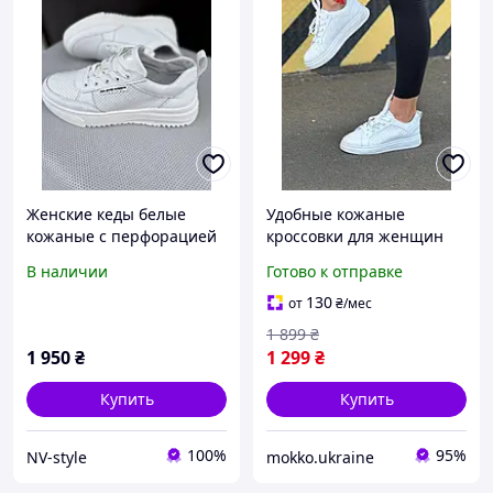
Женские кеды белые
Удобные кожаные
кожаные с перфорацией
кроссовки для женщин
натуральная кожа весна
под джинсы и юбку
В наличии
Готово к отправке
лето
простые низкие белые
кеды лето с перфорацией
130
от
₴
/мес
на девушку
1 899
₴
1 950
₴
1 299
₴
Купить
Купить
100%
95%
NV-style
mokko.ukraine