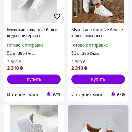
Мужские кожаные белые
Мужские кожаные белые
кеды сникерсы с
кеды сникерсы с
перфорацией Tommy
перфорацией Tommy
Готово к отправке
Готово к отправке
Hilfiger
Hilfiger
385
385
от
₴
/мес
от
₴
/мес
3 500
₴
3 500
₴
2 310
₴
2 310
₴
Купить
Купить
97%
97%
Интернет-магазин «Step Master»
Интернет-магазин «Step Master»