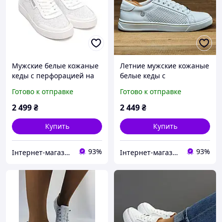
Мужские белые кожаные
Летние мужские кожаные
кеды с перфорацией на
белые кеды с
лето
перфорацией из
Готово к отправке
Готово к отправке
натуральной кожи на
лето
2 499
₴
2 449
₴
Купить
Купить
93%
93%
Інтернет-магазин Твій Вибір
Інтернет-магазин Твій Вибір