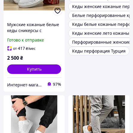
Кеды женские кожаные перф
Белые перфорированные кро
Кеды белые кожаные перфор
Мужские кожаные белые
кеды сникерсы с
Кеды женские лето кожаные
перфорацией
Готово к отправке
Перфорированные женские 
417
от
₴
/мес
Кеды перфорация Турция
2 500
₴
Купить
97%
Интернет-магазин «Step Master»