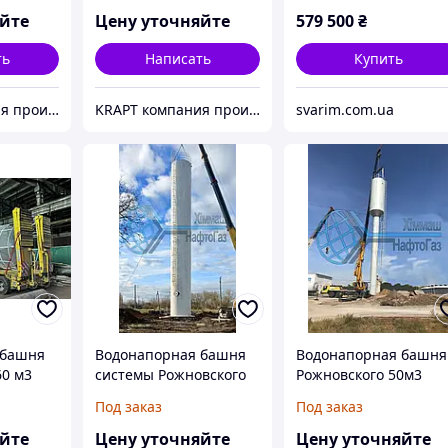
яйте
Цену уточняйте
579 500
₴
ть
Написать
Купить
KRAPT компания производитель- емкостное, резервуарное, теплообменное оборудование
KRAPT компания производитель- емкостное, резервуарное, теплообменное оборудование
svarim.com.ua
 башня
Водонапорная башня
Водонапорная башня
60 м3
системы Рожновского
Рожновского 50м3
ВБР 200м3
ВБР-50
Под заказ
Под заказ
яйте
Цену уточняйте
Цену уточняйте