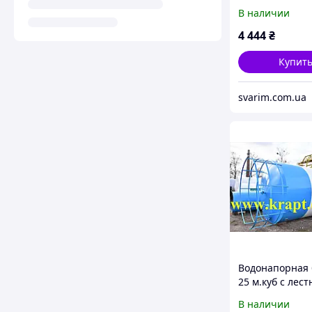
высота 9-25м
В наличии
4 444
₴
Купит
svarim.com.ua
Водонапорная
25 м.куб с лес
В наличии