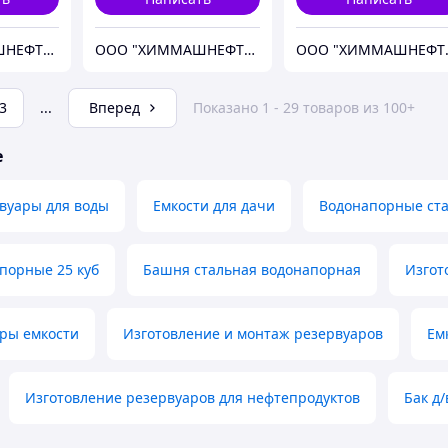
ООО "ХИММАШНЕФТЕГАЗ"
ООО "ХИММАШНЕФТЕГАЗ"
ООО 
3
...
Вперед
Показано 1 - 29 товаров из 100+
е
вуары для воды
Емкости для дачи
Водонапорные ст
порные 25 куб
Башня стальная водонапорная
Изгот
ары емкости
Изготовление и монтаж резервуаров
Ем
Изготовление резервуаров для нефтепродуктов
Бак д