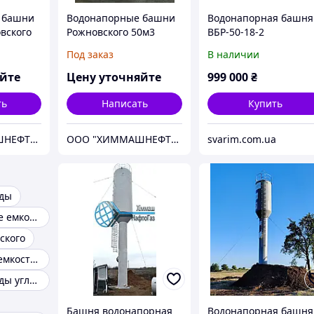
 башни
Водонапорные башни
Водонапорная башня
вского
Рожновского 50м3
ВБР-50-18-2
Под заказ
В наличии
яйте
Цену уточняйте
999 000
₴
ть
Написать
Купить
ООО "ХИММАШНЕФТЕГАЗ"
ООО "ХИММАШНЕФТЕГАЗ"
svarim.com.ua
оды
Прямоугольные емкости для воды
ского
Изготовление емкостей из нержавейки
Емкость для воды угловая
Башня водонапорная
Водонапорная башня