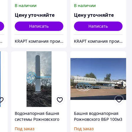
15 м.куб
В наличии
В наличии
Цену уточняйте
Цену уточняйте
Написать
Написать
"ХИММАШНЕФТЕГАЗ"
KRAPT компания производитель- емкостное, резервуарное, теплообменное оборудование
KRAPT компания производитель- емкостное, резервуарное, теплообменное оборудование
Водонапорная башня
Башня водонапорная
системы Рожновского
Рожновского ВБР 100м3
200м3
Под заказ
Под заказ