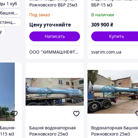
ды 1 куб
Рожновского ВБР 25м3
ВБР-15 м3
Водонапорная башня рожновского
Под заказ
В наличии
Водонапорная станция для дома
Цену уточняйте
309 900
₴
у
Написать
Купить
ООО "ХИММАШНЕФТЕГАЗ"
svarim.com.ua
 Башня-
Башня водонапорная
Водонапорная башня
-115 м3
Рожновского 25м3
Рожновского 25м3