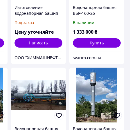
Изготовление
Водонапорная башня
водонапорная башня
ВБР-160-26
Рожновского 25м3
Под заказ
В наличии
ВБР-25
Цену уточняйте
1 333 000
₴
Написать
Купить
ООО "ХИММАШНЕФТЕГАЗ"
svarim.com.ua
Водонапорная башня
Водонапорная башня