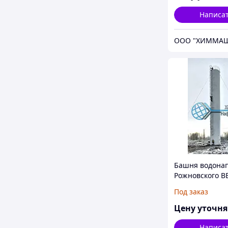
Написа
Башня водона
Рожновского В
Под заказ
Цену уточн
Написа