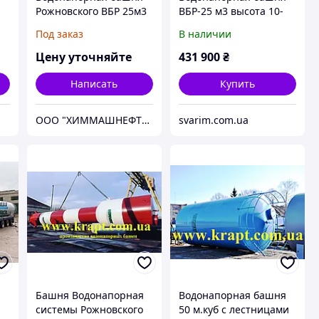
Рожновского ВБР 25м3
ВБР-25 м3 высота 10-
с лестницей
25м
Под заказ
В наличии
Цену уточняйте
431 900
₴
Написать
Купить
ООО "ХИММАШНЕФТЕГАЗ"
svarim.com.ua
Башня Водонапорная
Водонапорная башня
системы Рожновского
50 м.куб с лестницами