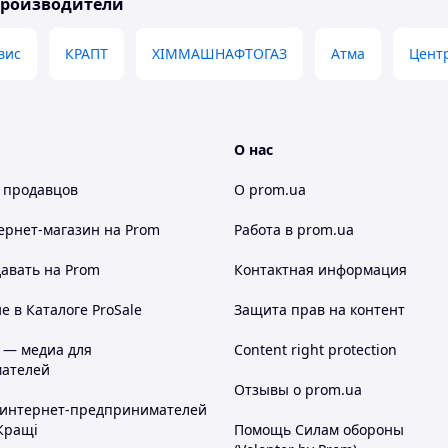
производители
вис
КРАПТ
ХІММАШНАФТОГАЗ
Атма
Цент
О нас
 продавцов
О prom.ua
ернет-магазин
на Prom
Работа в prom.ua
авать на Prom
Контактная информация
 в Каталоге ProSale
Защита прав на контент
 — медиа для
Content right protection
ателей
Отзывы о prom.ua
 интернет-предпринимателей
Кращі
Помощь Силам обороны