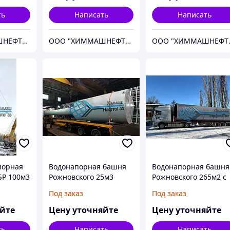
ть
Написать
Написать
ООО "ХИММАШНЕФТЕГАЗ"
ООО "ХИММАШНЕФТЕГАЗ"
ООО 
порная
Водонапорная башня
Водонапорная башня
БР 100м3
Рожновского 25м3
Рожновского 265м2 с
h=18м
двух частей
Под заказ
Под заказ
яйте
Цену уточняйте
Цену уточняйте
ть
Написать
Написать