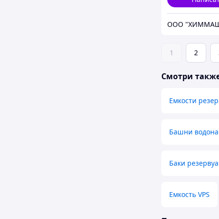
1
2
Смотри такж
Емкости резер
Башни водона
Баки резерву
Емкость VPS