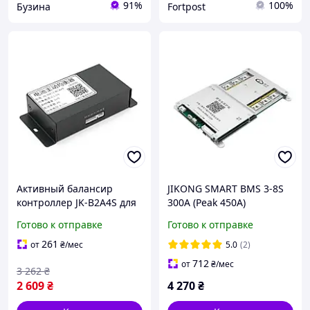
91%
100%
Бузина
Fortpost
Активный балансир
JIKONG SMART BMS 3-8S
контроллер JK-B2A4S для
300A (Peak 450A)
Li-Ion LiFePo4 3S-4S 10A-
Активный балансир 2A
Готово к отправке
Готово к отправке
500A симметрия
(JK-B2A8S30P) Плата
Bluetooth
защиты
261
от
₴
/мес
5.0
(2)
712
от
₴
/мес
3 262
₴
2 609
₴
4 270
₴