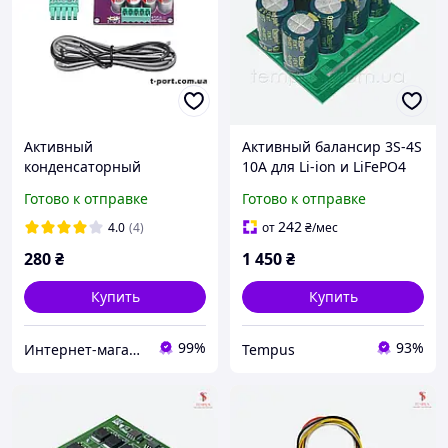
Активный
Активный балансир 3S-4S
конденсаторный
10A для Li-ion и LiFePO4
балансир 3S-4S/6A (2.7V-
конденсаторный
Готово к отправке
Готово к отправке
4.5V)
242
4.0
(4)
от
₴
/мес
280
₴
1 450
₴
Купить
Купить
99%
93%
Интернет-магазин T-port
Tempus