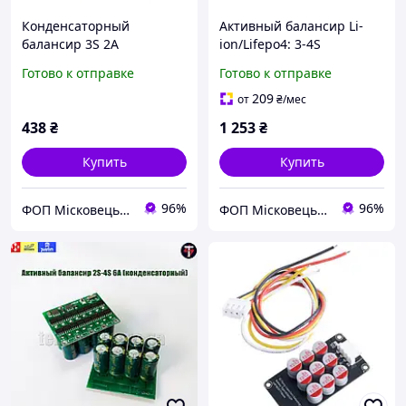
Конденсаторный
Активный балансир Li-
балансир 3S 2A
ion/Lifepo4: 3-4S
Готово к отправке
Готово к отправке
209
от
₴
/мес
438
₴
1 253
₴
Купить
Купить
96%
96%
ФОП Місковець О.Г.
ФОП Місковець О.Г.