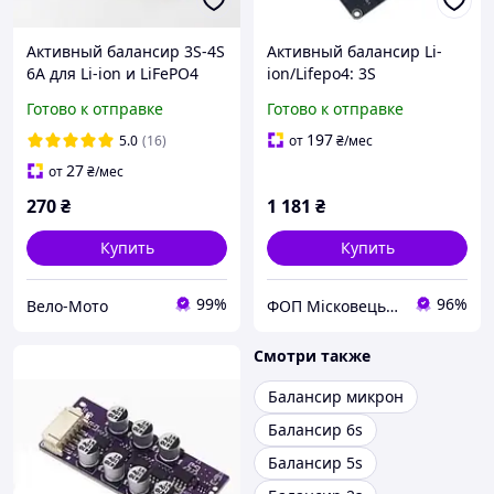
Активный балансир 3S-4S
Активный балансир Li-
6A для Li-ion и LiFePO4
ion/Lifepo4: 3S
(конденсаторный)
Готово к отправке
Готово к отправке
197
5.0
(16)
от
₴
/мес
27
от
₴
/мес
270
₴
1 181
₴
Купить
Купить
99%
96%
Вело-Мото
ФОП Місковець О.Г.
Смотри также
Балансир микрон
Балансир 6s
Балансир 5s