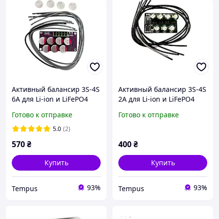
Активный балансир 3S-4S
Активный балансир 3S-4S
6A для Li-ion и LiFePO4
2A для Li-ion и LiFePO4
(конденсаторный)
(конденсаторный)
Готово к отправке
Готово к отправке
5.0
(2)
570
₴
400
₴
Купить
Купить
93%
93%
Tempus
Tempus