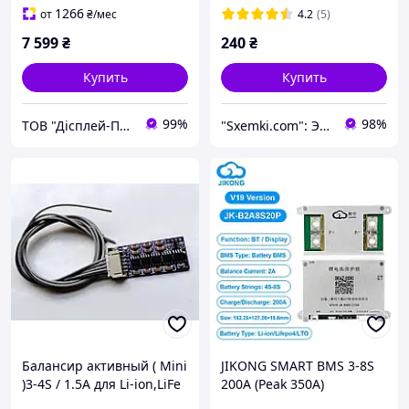
литий-ионный
1266
от
₴
/мес
4.2
(5)
7 599
₴
240
₴
Купить
Купить
99%
98%
ТОВ "Дісплей-Плюс"
"Sxemki.com": Электроника, схемы, модули!
Балансир активный ( Mini
JIKONG SMART BMS 3-8S
)3-4S / 1.5A для Li-ion,LiFe
200A (Peak 350A)
Активный балансир 2A