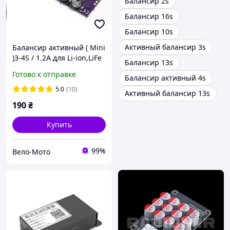
Балансир 2s
Балансир 16s
Балансир 10s
Активный балансир 3s
Балансир активный ( Mini
)3-4S / 1.2A для Li-ion,LiFe
Балансир 13s
Готово к отправке
Балансир активный 4s
5.0
(10)
Активный балансир 13s
190
₴
Купить
99%
Вело-Мото