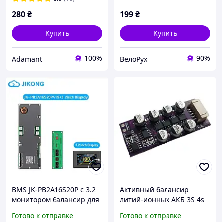
280
₴
199
₴
Купить
Купить
100%
90%
Adamant
ВелоРух
BMS JK-PB2A16S20P с 3.2
Активный балансир
монитором балансир для
литий-ионных АКБ 3S 4s
Li-ion/LiFePO4 батарей
1.2A Контроллер заряда
Готово к отправке
Готово к отправке
16S 20A
для Li-ion Балансировщик