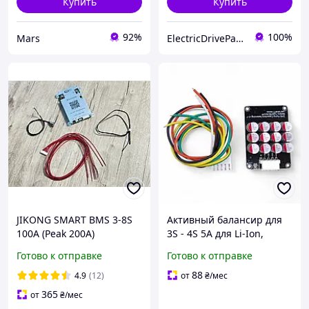
Купить
Купить
92%
100%
Mars
ElectricDriveParts
JIKONG SMART BMS 3-8S
Активный балансир для
100A (Peak 200A)
3S - 4S 5А для Li-Ion,
Активний балансир 1A
LiFePO4 аккумуляторов
Готово к отправке
Готово к отправке
(JK-B1A8S10P)
88
4.9
(12)
от
₴
/мес
365
от
₴
/мес