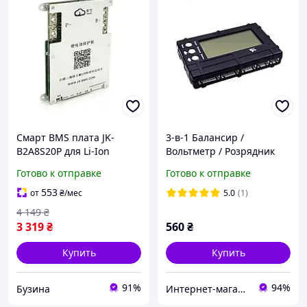
Смарт BMS плата JK-
3-в-1 Балансир /
B2A8S20P для Li-Ion
Вольтметр / Розрядник
LiFePo4 LTO 200A с CAN
для Li-Po / Li-Fe, 2-6S,
Готово к отправке
Готово к отправке
RS485 0.3m Bluetooth
балансировочные
балансиром 2A buzyna
зарядное устройство,RC
553
от
₴
/мес
5.0
(1)
модель
4 149
₴
3 319
₴
560
₴
Купить
Купить
91%
94%
Бузина
Интернет-магазин Фотограф