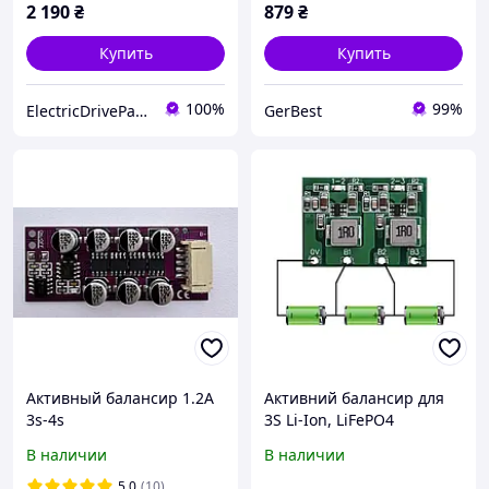
2 190
₴
879
₴
Купить
Купить
100%
99%
ElectricDriveParts
GerBest
Активный балансир 1.2A
Активний балансир для
3s-4s
3S Li-Ion, LiFePO4
акумуляторів 1,3А
В наличии
В наличии
5.0
(10)