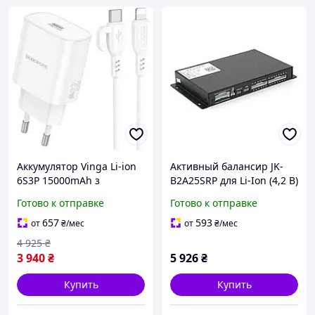
Аккумулятор Vinga Li-ion
Активный балансир JK-
6S3P 15000mAh з
B2A25SRP для Li-Ion (4,2 В)
балансиром JHY Li-Ion
/ LiFePo4 (3,65 В) / LTO (2,8
Готово к отправке
Готово к отправке
21700 5000mAh V6S3P-
В) 8S 25S (24 В 93 В), 1000
5000 buzyna
А, симметричный, с
657
593
от
₴
/мес
от
₴
/мес
Bluetooth
4 925
₴
3 940
₴
5 926
₴
Купить
Купить