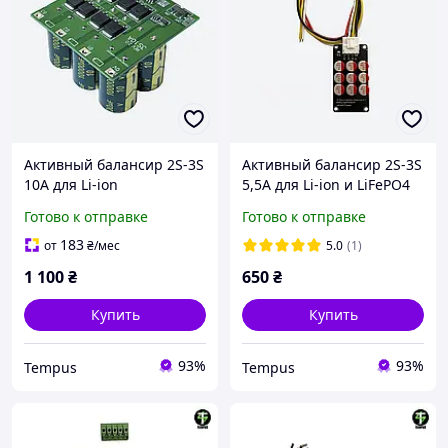
Активный балансир 2S-3S
Активный балансир 2S-3S
10A для Li-ion
5,5A для Li-ion и LiFePO4
(конденсаторный)
(конденсаторный)
Готово к отправке
Готово к отправке
183
от
₴
/мес
5.0
(1)
1 100
₴
650
₴
Купить
Купить
93%
93%
Tempus
Tempus