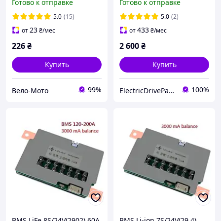
Готово к отправке
Готово к отправке
(JK-B2A8S20P)
5.0
(15)
5.0
(2)
23
433
от
₴
/мес
от
₴
/мес
226
₴
2 600
₴
Купить
Купить
99%
100%
Вело-Мото
ElectricDriveParts
BMS LiFe 8S/24V(2902) 60A
BMS Li-ion 7S/24V(29.4)