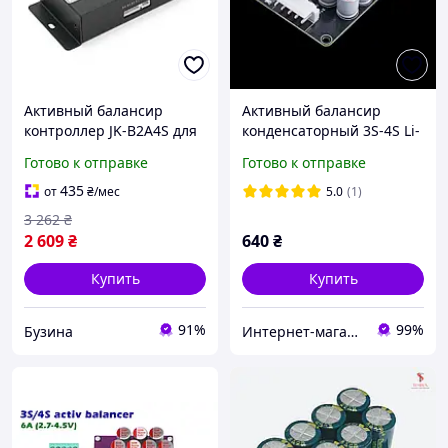
Активный балансир
Активный балансир
контроллер JK-B2A4S для
конденсаторный 3S-4S Li-
Li-Ion LiFePo4 3S-4S 10A-
ion/Lifepo4/LTO
Готово к отправке
Готово к отправке
500A симметрия
Bluetooth buzyna
435
от
₴
/мес
5.0
(1)
3 262
₴
2 609
₴
640
₴
Купить
Купить
91%
99%
Бузина
Интернет-магазин "RADIOMIR"