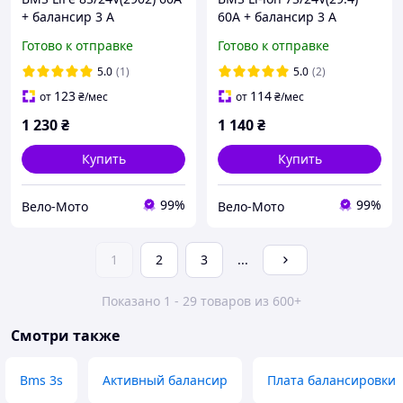
+ балансир 3 А
60A + балансир 3 А
Готово к отправке
Готово к отправке
5.0
(1)
5.0
(2)
123
114
от
₴
/мес
от
₴
/мес
1 230
₴
1 140
₴
Купить
Купить
99%
99%
Вело-Мото
Вело-Мото
1
2
3
...
Показано 1 - 29 товаров из 600+
Смотри также
Bms 3s
Активный балансир
Плата балансировки