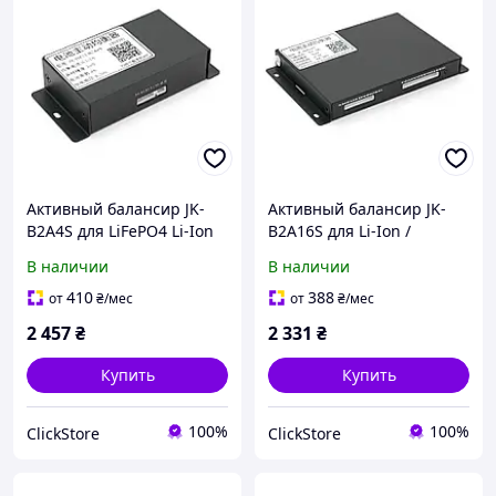
Активный балансир JK-
Активный балансир JK-
B2A4S для LiFePO4 Li-Ion
B2A16S для Li-Ion /
LTO 2S-4S 2A с Bluetooth
LiFePo4 / LTO 2S-16S 2A
В наличии
В наличии
для аккумулятора
24-70V Bluetooth
410
388
от
₴
/мес
от
₴
/мес
2 457
₴
2 331
₴
Купить
Купить
100%
100%
ClickStore
ClickStore