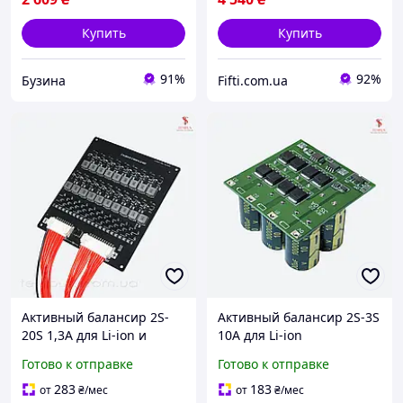
Купить
Купить
91%
92%
Бузина
Fifti.com.ua
Активный балансир 2S-
Активный балансир 2S-3S
20S 1,3A для Li-ion и
10A для Li-ion
LiFePO4 на алюминиевой
(конденсаторный)
Готово к отправке
Готово к отправке
подложке
283
183
от
₴
/мес
от
₴
/мес