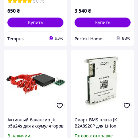
новый, Китай
5.0
(1)
650
₴
3 540
₴
Купить
Купить
93%
88%
Tempus
Perfekt Home - интернет магазин
Активный балансир jk
Смарт BMS плата JK-
b5a24s для аккумуляторов
B2A8S20P для Li-Ion
li ion lifepo4 lto от 2s до
LiFePo4 LTO 200A с CAN
В наличии
Готово к отправке