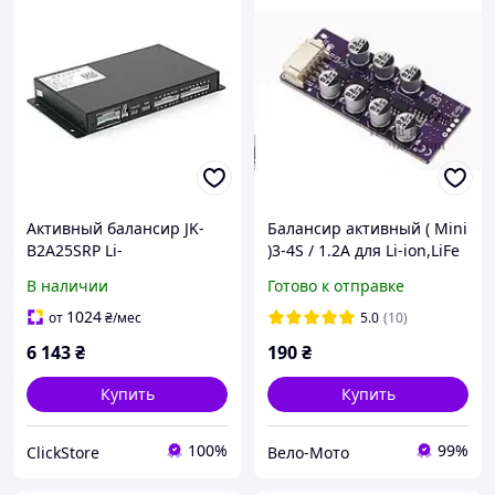
Активный балансир JK-
Балансир активный ( Mini
B2A25SRP Li-
)3-4S / 1.2A для Li-ion,LiFe
Ion/LiFePO4/LTO 8S-25S 2A
В наличии
Готово к отправке
1000A с Bluetooth
1024
от
₴
/мес
5.0
(10)
6 143
₴
190
₴
Купить
Купить
100%
99%
ClickStore
Вело-Мото