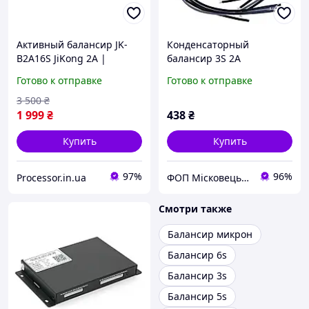
Активный балансир JK-
Конденсаторный
B2A16S JiKong 2A |
балансир 3S 2A
Контроль и балансировка
Готово к отправке
Готово к отправке
LiFePO4, Li-ion, LTO,
свинцово-кислотных АКБ
3 500
₴
24 70V
1 999
₴
438
₴
Купить
Купить
97%
96%
Processor.in.ua
ФОП Місковець О.Г.
Смотри также
Балансир микрон
Балансир 6s
Балансир 3s
Балансир 5s