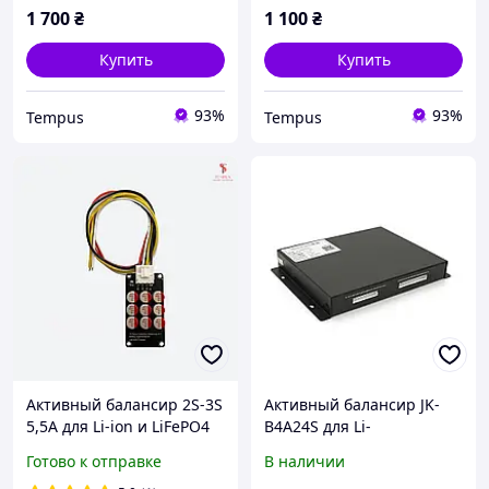
1 700
₴
1 100
₴
Купить
Купить
93%
93%
Tempus
Tempus
Активный балансир 2S-3S
Активный балансир JK-
5,5A для Li-ion и LiFePO4
B4A24S для Li-
(конденсаторный)
Ion/LiFePo4/LTO, 2S-24S,
Готово к отправке
В наличии
4A, 40-100V, Bluetooth,