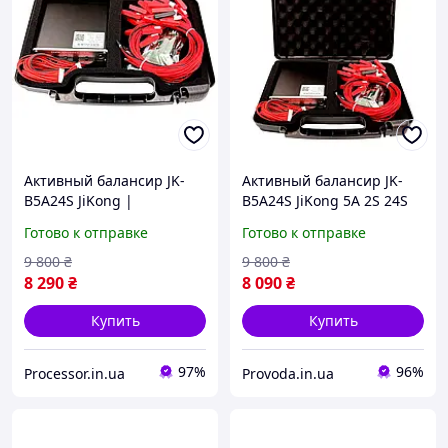
Активный балансир JK-
Активный балансир JK-
B5A24S JiKong |
B5A24S JiKong 5A 2S 24S
Высокоточное
9-100V для LiFePO4, Li-ion,
Готово к отправке
Готово к отправке
балансирование LiFePO4,
LTO с Bluetooth
Li-ion, LTO 2S 24S
9 800
₴
9 800
₴
8 290
₴
8 090
₴
Купить
Купить
97%
96%
Processor.in.ua
Provoda.in.ua