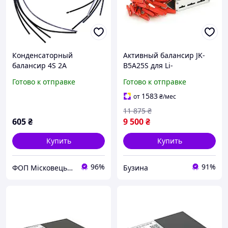
Конденсаторный
Активный балансир JK-
балансир 4S 2A
B5A25S для Li-
Ion/LiFePo4/LTO 2S-25S/5A
Готово к отправке
Готово к отправке
buzyna
1583
от
₴
/мес
11 875
₴
605
₴
9 500
₴
Купить
Купить
96%
91%
ФОП Місковець О.Г.
Бузина