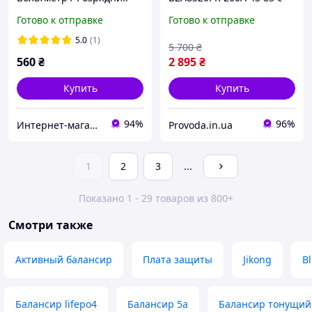
для Li-Po / Li-Fe, 2-6S,
активным балансиром 2A
Готово к отправке
Готово к отправке
балансировочные
и RS485 для LiFePO4, Li-
зарядное устройство,RC
ion, LTO
5.0
(1)
5 700
₴
модель
560
₴
2 895
₴
Купить
Купить
94%
96%
Интернет-магазин Фотограф
Provoda.in.ua
1
2
3
...
Показано 1 - 29 товаров из 800+
Смотри также
Активный балансир
Плата защиты
Jikong
B
Балансир lifepo4
Балансир 5а
Балансир тонущий