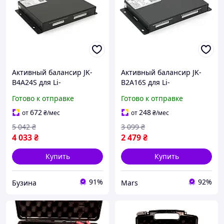
Активный балансир JK-
Активный балансир JK-
B4A24S для Li-
B2A16S для Li-
Ion/LiFePo4/LTO, 2S-24S,
Ion/LiFePo4/LTO 2S-16S 2A
Готово к отправке
Готово к отправке
4A, 40-100V, Bluetooth
40-100V Bluetooth
fresh
672
248
от
₴
/мес
от
₴
/мес
5 042
₴
3 099
₴
4 033
₴
2 479
₴
Купить
Купить
91%
92%
Бузина
Mars