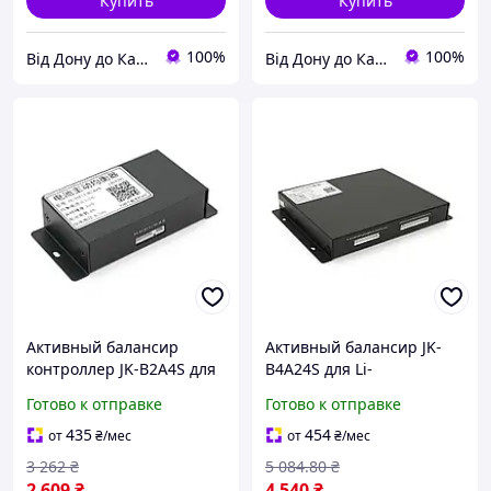
Купить
Купить
100%
100%
Від Дону до Карпат
Від Дону до Карпат
Активный балансир
Активный балансир JK-
контроллер JK-B2A4S для
B4A24S для Li-
Li-Ion LiFePo4 3S-4S 10A-
Ion/LiFePo4/LTO, 2S-24S,
Готово к отправке
Готово к отправке
500A симметрия
4A, 40-100V,
Bluetooth buzyna
Bluetooth(1035846734)
435
454
от
₴
/мес
от
₴
/мес
3 262
₴
5 084
.80
₴
2 609
₴
4 540
₴