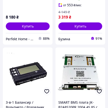
24s на ток 5a buzyna
RS485 0.3m Bluetooth
балансиром 2A buzyna
553
от
₴
/мес
4 149
₴
8 180
₴
3 319
₴
Купить
Купить
88%
91%
Perfekt Home - интернет магазин
Бузина
3-в-1 Балансир /
SMART BMS плата JK-
Вольтметр / Розрядник
B2A8S20PR 200A 4S 8S с