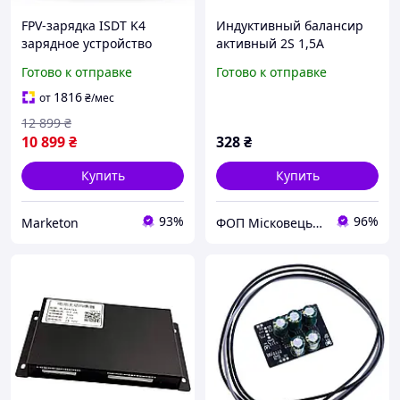
FPV-зарядка ISDT K4
Индуктивный балансир
зарядное устройство
активный 2S 1,5A
600W x2 для
Готово к отправке
Готово к отправке
аккумуляторов ведов
дронов LiPo LiHV LiFe LiIon
1816
от
₴
/мес
1-8S балансир isdt k4
12 899
₴
10 899
₴
328
₴
Купить
Купить
93%
96%
Marketon
ФОП Місковець О.Г.