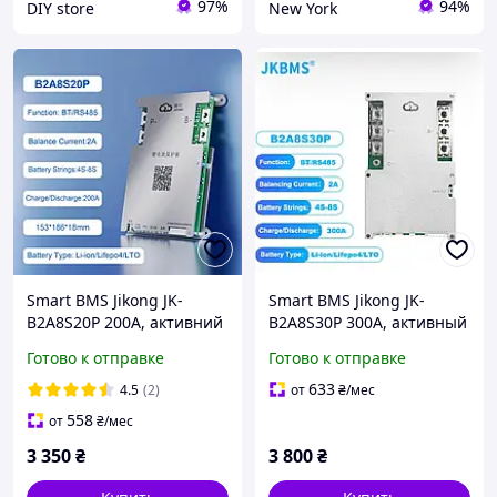
97%
94%
DIY store
New York
Smart BMS Jikong JK-
Smart BMS Jikong JK-
B2A8S20P 200А, активний
B2A8S30P 300А, активный
балансир 2А
балансир 2А
Готово к отправке
Готово к отправке
633
4.5
(2)
от
₴
/мес
558
от
₴
/мес
3 350
₴
3 800
₴