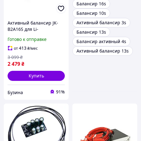
Балансир 16s
Балансир 10s
Активный балансир 3s
Активный балансир JK-
B2A16S для Li-
Балансир 13s
Ion/LiFePo4/LTO 2S-16S 2A
Готово к отправке
Балансир активный 4s
40-100V Bluetooth buzyna
413
от
₴
/мес
Активный балансир 13s
3 099
₴
2 479
₴
Купить
91%
Бузина