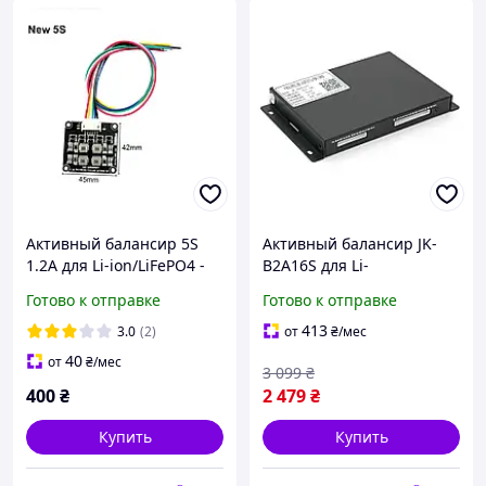
Активный балансир 5S
Активный балансир JK-
1.2A для Li-ion/LiFePO4 -
B2A16S для Li-
энергообменный
Ion/LiFePo4/LTO 2S-16S 2A
Готово к отправке
Готово к отправке
эквалайзер (energy
40-100V Bluetooth newyork
transfer), 45×42 мм
413
3.0
(2)
от
₴
/мес
40
от
₴
/мес
3 099
₴
400
₴
2 479
₴
Купить
Купить