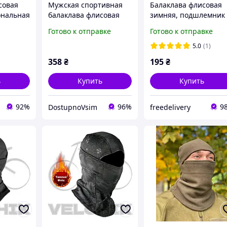
совая
Мужская спортивная
Балаклава флисовая
ональная
балаклава флисовая
зимняя, подшлемник
маской
One size, черная
эластичный 33x43см,
Готово к отправке
Готово к отправке
темно-серая
5.0
(1)
358
₴
195
₴
ь
Купить
Купить
92%
96%
9
DostupnoVsim
freedelivery