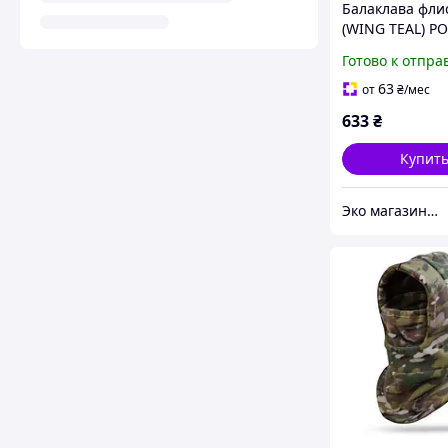
Балаклава фли
(WING TEAL) P
Готово к отпра
63
от
₴
/мес
633
₴
Купит
Эко магазин ЗОЖ товаров для здоровья, красоты и спорта - Экомедик - ecomedik