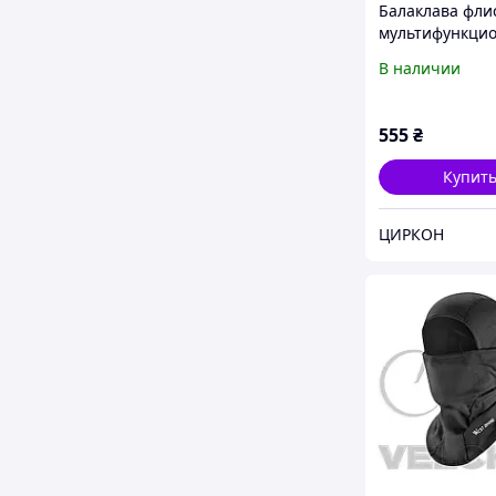
Балаклава фли
мультифункци
регулируемой 
В наличии
на фиксаторах
Мультикам
555
₴
Купит
ЦИРКОН