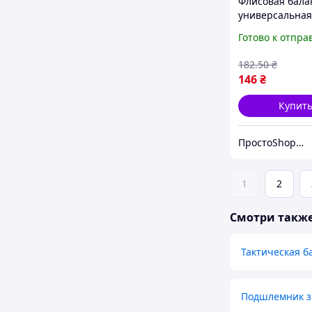
Флисовая бала
универсальная
для головы, ид
Готово к отпра
для холодной 
военных опер
182
.50
₴
146
₴
Купит
ПростоShop🛒 - онлайн магазин простых товаров💡
1
2
Смотри такж
Тактическая б
Подшлемник 