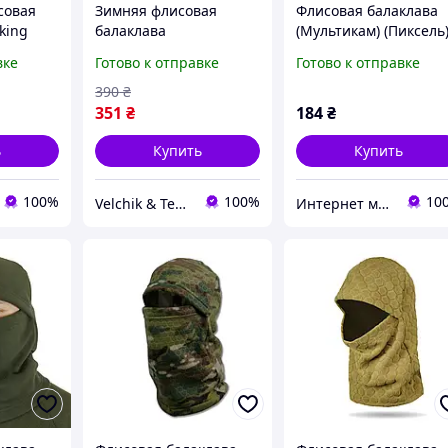
совая
Зимняя флисовая
Флисовая балаклава
king
балаклава
(Мультикам) (Пиксель
камуфляжная
(Олива) (Черная) SP
вке
Готово к отправке
Готово к отправке
(подшлемник)
390
₴
351
₴
184
₴
ь
Купить
Купить
100%
100%
10
Velchik & Teanin
Интернет магазин Surprise.in.ua