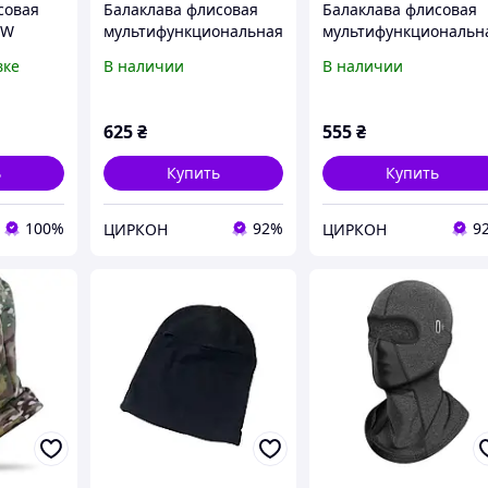
совая
Балаклава флисовая
Балаклава флисовая
OW
мультифункциональная
мультифункциональн
регулируемой маской
регулируемой маской
вке
В наличии
В наличии
на фиксаторах Зимний
на фиксаторах Черна
Белый
625
₴
555
₴
ь
Купить
Купить
100%
92%
9
ЦИРКОН
ЦИРКОН