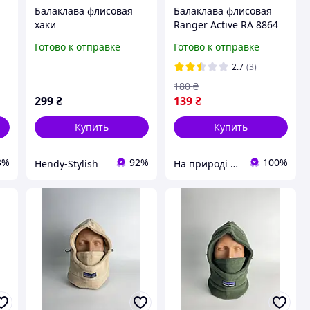
я
Балаклава флисовая
Балаклава флисовая
хаки
Ranger Active RA 8864
шапка маска для
Готово к отправке
Готово к отправке
лыжников под шлем
ый
Рейнджер
2.7
(3)
180
₴
299
₴
139
₴
Купить
Купить
3%
92%
100%
Hendy-Stylish
На природі | Інтернет магазин