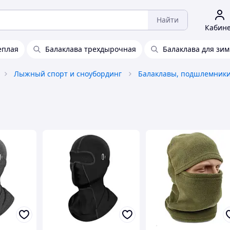
Найти
Кабин
еплая
Балаклава трехдырочная
Балаклава для зи
Лыжный спорт и сноубординг
Балаклавы, подшлемники