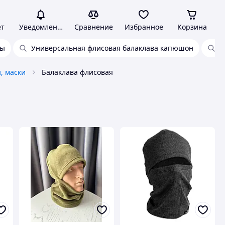
ет
Уведомления
Сравнение
Избранное
Корзина
мы
Универсальная флисовая балаклава капюшон
Ф
, маски
Балаклава флисовая