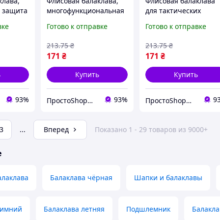
клава,
Флисовая балаклава,
Флисовая балаклава
 защита
многофункциональная
для тактических
еальна
защита головы, для
операций, защита от
вке
Готово к отправке
Готово к отправке
погоды и
военной службы и
холода и ветра,
аций
холодной погоды
комфортная носка в
213
.75
₴
213
.75
₴
любых условиях
171
₴
171
₴
ь
Купить
Купить
93%
93%
9
ПростоShop🛒 - онлайн магазин простых товаров💡
ПростоShop🛒 - онлайн магазин простых товаров💡
3
...
Вперед
Показано 1 - 29 товаров из 9000+
е
алаклава
Балаклава чёрная
Шапки и балаклавы
зимний
Балаклава летняя
Подшлемник
Балакла