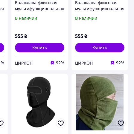
Балаклава флисовая
Балаклава флисовая
ая
мультифункциональная
мультифункциональная
регулируемой маской
регулируемой маской
В наличии
В наличии
я
на фиксаторах Олива
на фиксаторах Зимний
мультикам
555
₴
555
₴
Купить
Купить
2%
92%
92%
ЦИРКОН
ЦИРКОН