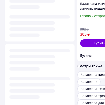
Балаклава фли
зимняя, подш
эластичный 33
Готово к отпра
темно-серая b
382
₴
305
₴
Купит
Бузина
Смотри также
Балаклава зим
Балаклави
Балаклава теп
Балаклава для