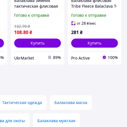
Балаклава зимняя
Балаклава флисовая
тактическая флисовая
Tribe Fleece Balaclava T-
подшлемник для
KF-0021 OS, olive
Готово к отправке
Готово к отправке
военных теплая шапка
маска для защиты от
28
от
₴
/мес
132
.70
₴
холода ветра
108
.80
₴
281
₴
Купить
Купить
3%
89%
100%
UkrMarket
Pro Active
Тактическая одежда
Балаклава маска
ва для охоты
Балаклава мужская