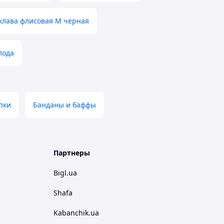
клава флисовая M черная
лода
пки
Банданы и баффы
Партнеры
Bigl.ua
Shafa
Kabanchik.ua