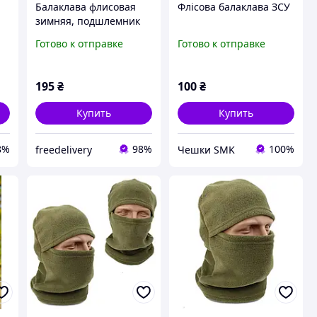
Балаклава флисовая
Флісова балаклава ЗСУ
зимняя, подшлемник
эластичный 33x43см,
Готово к отправке
Готово к отправке
черная
195
₴
100
₴
Купить
Купить
8%
98%
100%
freedelivery
Чешки SMK