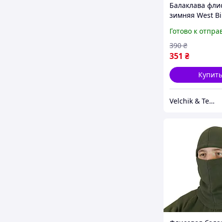
Балаклава фли
зимняя West Bi
(подшлемник)
Готово к отпра
390
₴
351
₴
Купит
Velchik & Teanin