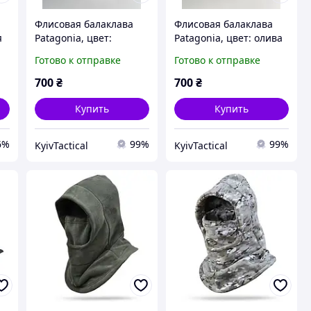
Флисовая балаклава
Флисовая балаклава
я
Patagonia, цвет:
Patagonia, цвет: олива
ия
бежевый
Готово к отправке
Готово к отправке
700
₴
700
₴
Купить
Купить
6%
99%
99%
KyivTactical
KyivTactical