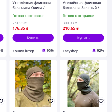
Утеплённая флисовая
Утеплённая флисовая
)
балаклава Олива /
балаклава Зеленый /
Термо маска /
Термо маска /
Готово к отправке
Готово к отправке
Балаклава зимняя /
Балаклава зимняя /
Подшлемник флисовый
Подшлемник флисовый
251
.93
₴
300
.93
₴
176
.35
₴
210
.65
₴
Купить
Купить
0%
95%
92%
Кошик інтернет магазин
Easyshop