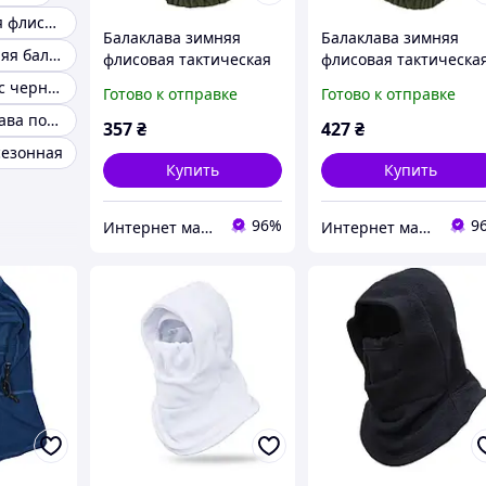
Универсальная флисовая балаклава капюшон
Балаклава зимняя
Балаклава зимняя
Флисовая зимняя балаклава
флисовая тактическая
флисовая тактическа
Mil-tec олива Германия
Mil-tec олива Герман
Балаклава флис черная
Готово к отправке
Готово к отправке
Зимняя балаклава подшлемник
357
₴
427
₴
сезонная
Купить
Купить
96%
9
Интернет магазин Постелюшка (Домашний текстиль, сумки, товары для дома и отдыха)
Интернет магазин Постелюшка (Домашний текстиль, сумки, товары для дома и отдыха)