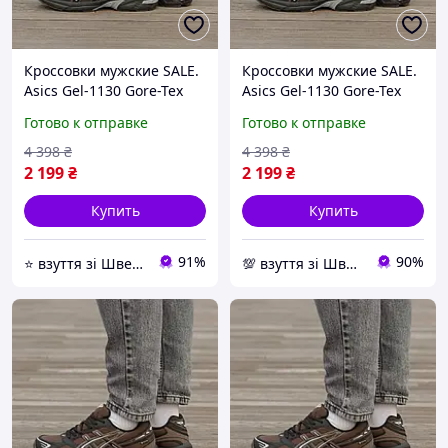
Кроссовки мужские SALE.
Кроссовки мужские SALE.
Asics Gel-1130 Gore-Tex
Asics Gel-1130 Gore-Tex
Brown Коричневый 44
Brown Коричневый 44
Готово к отправке
Готово к отправке
размер
размер
4 398
₴
4 398
₴
2 199
₴
2 199
₴
Купить
Купить
91%
90%
⭐️ взуття зі Швеції, миттєво 🚚💨 без передоплат
💯 взуття зі Швеції, миттєво 🚚💨 без передоплат