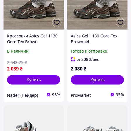
Кроссовки Asics Gel-1130
Asics Gel-1130 Gore-Tex
Gore-Tex Brown
Brown 44
коричневые
В наличии
Готово к отправке
водонепроницаемые
осенне-зимние мужские
208
от
₴
/мес
2 548
.75
₴
44 28.0 см
2 039
₴
2 080
₴
Купить
Купить
98%
95%
Nader (Нейдер)
ProMarket