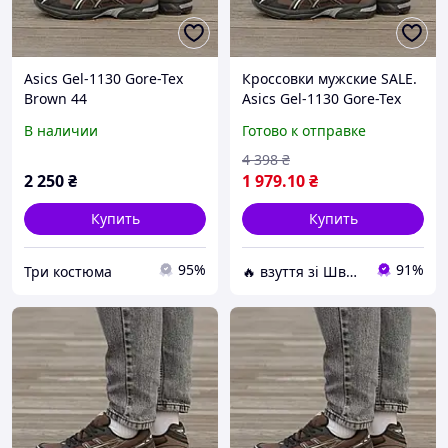
Asics Gel-1130 Gore-Tex
Кроссовки мужские SALE.
Brown 44
Asics Gel-1130 Gore-Tex
Brown Коричневый 44
В наличии
Готово к отправке
размер
4 398
₴
2 250
₴
1 979
.10
₴
Купить
Купить
95%
91%
Три костюма
🔥 взуття зі Швеції, миттєво 🚚💨 без передоплат