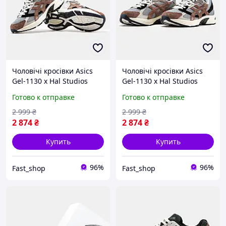
Чоловічі кросівки Asics
Чоловічі кросівки Asics
Gel-1130 x Hal Studios
Gel-1130 x Hal Studios
brown Black кроссовки
brown Black кроссовки
Готово к отправке
Готово к отправке
мужские асикс кросівки
мужские асикс кросівки
asics чоловічі
asics чоловічі
2 999
₴
2 999
₴
2 874
₴
2 874
₴
Купить
Купить
96%
96%
Fast_shop
Fast_shop