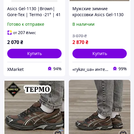
Asics Gel-1130 |Brown|
Мужские зимние
Gore-Tex | Termo -21° | 41
кроссовки Asics Gel-1130
Gore-Tex Termo Brown,
Готово к отправке
В наличии
теплые коричневые
кроссовки асикс гель 1130
207
от
₴
/мес
3 070
₴
гортекс термо
2 070
₴
2 870
₴
Купить
Купить
94%
99%
XMarket
«rykav_ua» интернет магазин одежды и обуви