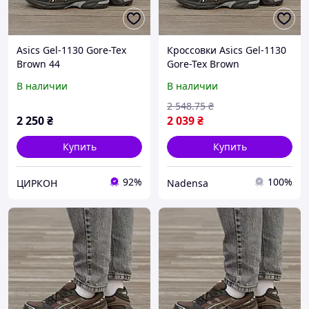
Asics Gel-1130 Gore-Tex
Кроссовки Asics Gel-1130
Brown 44
Gore-Tex Brown
коричневые
В наличии
В наличии
водонепроницаемые
осенне-зимние мужские
2 548
.75
₴
44 28.0 см
2 250
₴
2 039
₴
Купить
Купить
92%
100%
ЦИРКОН
Nadensa