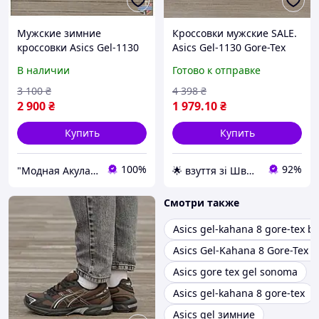
Мужские зимние
Кроссовки мужские SALE.
кроссовки Asics Gel-1130
Asics Gel-1130 Gore-Tex
Gore-Tex Termo Brown
Brown Коричневый 44
В наличии
Готово к отправке
теплые коричневые
размер
асикс гель 1130 гортекс
3 100
₴
4 398
₴
термо shark
2 900
₴
1 979
.10
₴
Купить
Купить
100%
92%
"Модная Акула" интернет магазин одежды и обуви
🌟 взуття зі Швеції, миттєво 🚚💨 без передоплат
Смотри также
Asics gel-kahana 8 gore-tex bl
Asics Gel-Kahana 8 Gore-Tex 
Asics gore tex gel sonoma
Asics gel-kahana 8 gore-tex
Asics gel зимние