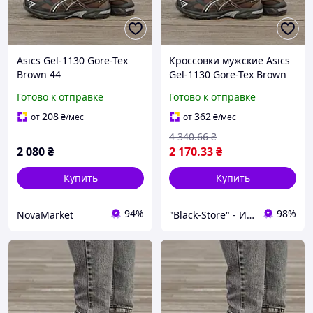
Asics Gel-1130 Gore-Tex
Кроссовки мужские Asics
Brown 44
Gel-1130 Gore-Tex Brown
44 black store
Готово к отправке
Готово к отправке
208
362
от
₴
/мес
от
₴
/мес
4 340
.66
₴
2 080
₴
2 170
.33
₴
Купить
Купить
94%
98%
NovaMarket
"Black-Store" - Интернет-магазин