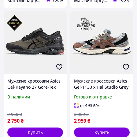
Магазин laptyclub. Спортивная обувь
Магазин laptyclub. Спортивная обувь
Мужские кроссовки Asics
Мужские кроссовки Asics
Gel-Kayano 27 Gore-Tex
Gel-1130 x Hal Studio Grey
GTX Brown Black,
Brown, кроссовки Асикс
В наличии
Готово к отправке
кроссовки асикс гель
Гель 1130 коричневые
каяно 27 гортекс
493
от
₴
/мес
2 950
₴
3 959
₴
2 750
₴
2 959
₴
Купить
Купить