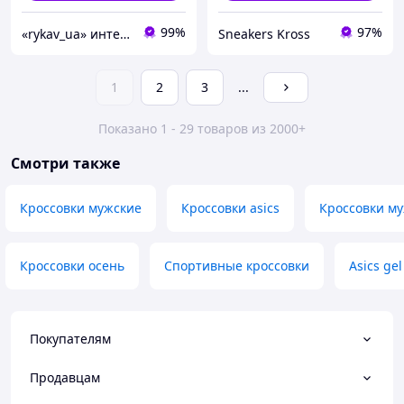
99%
97%
«rykav_ua» интернет магазин одежды и обуви
Sneakers Kross
1
2
3
...
Показано 1 - 29 товаров из 2000+
Смотри также
Кроссовки мужские
Кроссовки asics
Кроссовки му
Кроссовки осень
Спортивные кроссовки
Asics ge
Покупателям
Продавцам