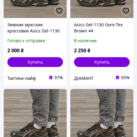
Зимние мужские
Asics Gel-1130 Gore-Tex
кроссовки Asics Gel-1130
Brown 44
Gore-Tex Brown 44
Готово к отправке
В наличии
модные зимние
кроссовки
2 000
₴
2 250
₴
Купить
Купить
97%
95%
Тактика-лайф
ДІАМАНТ