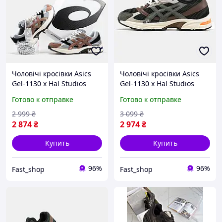
Чоловічі кросівки Asics
Чоловічі кросівки Asics
Gel-1130 x Hal Studios
Gel-1130 x Hal Studios
brown Black кроссовки
brown Black кроссовки
Готово к отправке
Готово к отправке
мужские асикс кросівки
мужские асикс кросівки
asics чоловічі
asics чоловічі
2 999
₴
3 099
₴
2 874
₴
2 974
₴
Купить
Купить
96%
96%
Fast_shop
Fast_shop