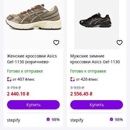
Женские кроссовки Asics
Мужские зимние
Gel-1130 (коричнево-
кроссовки Asics Gel-1130
бежевые Brown/Beige)
(Brown Termo)
Готово к отправке
Готово к отправке
комфортные стильные в
утепленные влагостойкие
ретро-дизайне asc-0235
кожано-текстильные Код
407
426
от
₴
/мес
от
₴
/мес
AS163-N
3 754
₴
3 933
₴
2 440
.10
₴
2 556
.45
₴
Купить
Купить
98%
98%
stepify
stepify