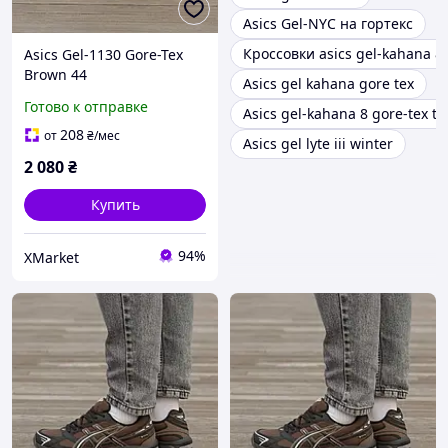
Asics Gel-NYC на гортекс
Кроссовки asics gel-kahana 8 
Asics Gel-1130 Gore-Tex
Brown 44
Asics gel kahana gore tex
Готово к отправке
Asics gel-kahana 8 gore-tex tri
208
от
₴
/мес
Asics gel lyte iii winter
2 080
₴
Купить
94%
XMarket