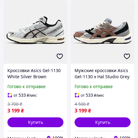
Кроссовки Asics Gel-1130
Мужские кроссовки Asics
White Silver Brown
Gel-1130 x Hal Studio Grey
Brown Black
Готово к отправке
Готово к отправке
533
533
от
₴
/мес
от
₴
/мес
3 700
₴
4 500
₴
3 199
₴
3 199
₴
Купить
Купить
100%
100%