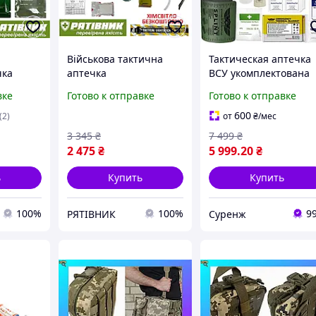
Військова тактична
Тактическая аптечка
чка
аптечка
ВСУ укомплектована
ова»,
«РЯТІВНИК.Базова» для
турникетом CAT Gen7
вке
Готово к отправке
Готово к отправке
а для
ЗСУ з Гемостатичним
оранжевый цвет
сні
бинтом + спрей від
600
(2)
от
₴
/мес
(НПА)
комах (СТМ)
3 345
₴
7 499
₴
2 475
₴
5 999
.20
₴
ь
Купить
Купить
100%
100%
9
РЯТІВНИК
Суренж