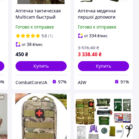
Аптечка тактическая
Аптечка медична
Multicam быстрый
першої допомоги
сброс, подсумок
укомплектована, сумка
Готово к отправке
Готово к отправке
медицинский IFAK
аптечка тактична
З
MOLLE для ЗСУ и
рятувальна для ЗСУ
334
5.0
(1)
от
₴
/мес
тактики
1204 Люкс
38
от
₴
/мес
3 576
.40
₴
450
₴
3 338
.40
₴
Купить
Купить
0%
97%
91%
CombatCoreUA
AIW