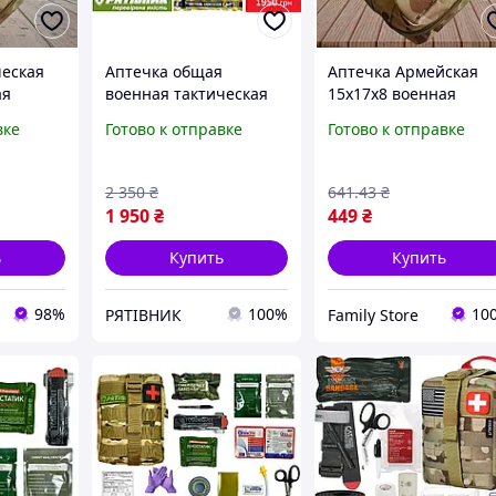
ческая
Аптечка общая
Аптечка Армейская
ая
военная тактическая
15x17x8 военная
цинский
ВСУ "Самопомощь
тактическая
вке
Готово к отправке
Готово к отправке
Базовая".
медицинская подсум
нальный
Укомплектованная.
для ЗСУ Multicam
ская
АМЗІ IFAK
многофункциональн
2 350
₴
641
.43
₴
cam
1 950
₴
449
₴
ь
Купить
Купить
98%
100%
10
РЯТІВНИК
Family Store