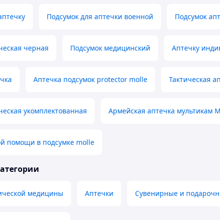
аптечку
Подсумок для аптечки военной
Подсумок апт
ческая черная
Подсумок медицинский
Аптечку инди
ечка
Аптечка подсумок protector molle
Тактическая а
ческая укомплектованная
Армейская аптечка мультикам M
й помощи в подсумке molle
категории
тической медицины
Аптечки
Сувенирные и подароч