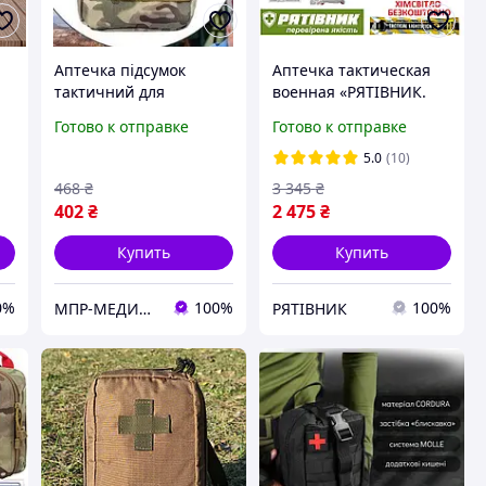
Аптечка підсумок
Аптечка тактическая
тактичний для
военная «РЯТІВНИК.
представників ЗСУ та
Базова» NATO/IFAK для
Готово к отправке
Готово к отправке
ок
інших військових
ВСУ с Гемостатическим
спеціальностей
бинтом (СУМ)
5.0
(10)
ый
468
₴
3 345
₴
402
₴
2 475
₴
Купить
Купить
0%
100%
100%
МПР-МЕДИЦИНА
РЯТІВНИК