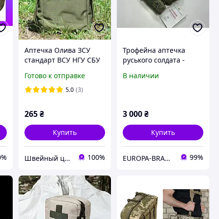
Аптечка Олива ЗСУ
Трофейна аптечка
a
стандарт ВСУ НГУ СБУ
руського солдата -
E
подсумок медицинский
орка, АППИ, 2023 р,
Готово к отправке
В наличии
Хаки Зеленый чехол
трофей від ЗСУ!
ли
тактическая армейская
5.0
(3)
военная
265
₴
3 000
₴
Купить
Купить
0%
100%
99%
Швейный цех "Мультикам Юа"
EUROPA-BRAND