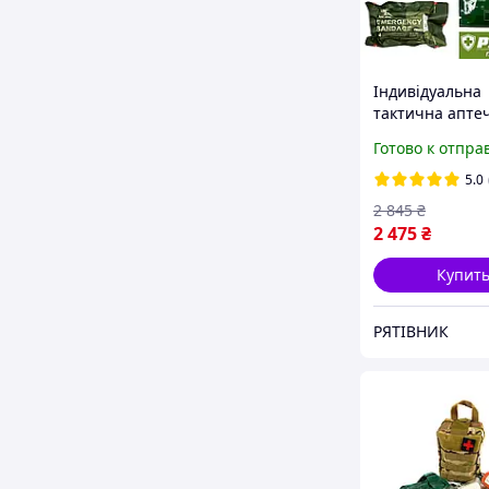
Індивідуальна
тактична апте
«РЯТІВНИК. Баз
Готово к отпра
укомплектован
ЗСУ (НАТО), які
5.0
комплектуючі 
2 845
₴
2 475
₴
Купит
РЯТІВНИК