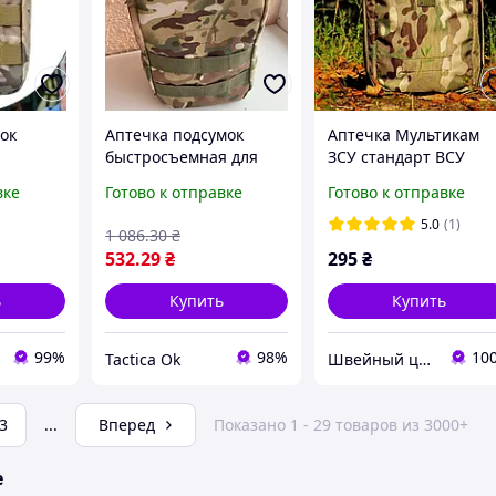
ок
Аптечка подсумок
Аптечка Мультикам
быстросъемная для
ЗСУ стандарт ВСУ
ЗСУ та
зсу, военная
подсумок чехол
вке
Готово к отправке
Готово к отправке
их
водостойкая
медицинский НГУ СБ
й
медицинская сумка,
ТРО ССО тактическая
5.0
(1)
1 086
.30
₴
мультикам 15х22х11 см
армейская военная
532
.29
₴
295
₴
Tactic
ь
Купить
Купить
99%
98%
10
Tactica Ok
Швейный цех "Мультикам Юа"
3
...
Вперед
Показано 1 - 29 товаров из 3000+
е