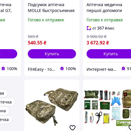
птечка
Подсумок аптечка
Аптечка медична
al G7,
MOLLE быстросъемная
першої допомоги
ВСУ
тактическая пиксель
укомплектована, сумк
вке
Готово к отправке
Готово к отправке
ЗСУ MM-14 для РПС,
аптечка тактична
разгрузки или жилета
рятувальна для ЗСУ
367
от
₴
/мес
(F4E)
ALLI1695
569
₴
3 900
.92
₴
540
.55
₴
3 672
.92
₴
ь
Купить
Купить
100%
100%
9
Fit4Easy - товари для фітнесу та спорту
Интернет-магазин Allegoriya
ая
птечка
чна
ечка