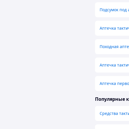
Подсумок под 
Аптечка такти
Походная апт
Аптечка такти
Аптечка перво
Популярные 
Средства так