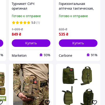
Турникет СИЧ
Горизонтальная
оригинал
аптечка тактическая,
а
кровоостанавливающи
подсумок для аптечки
Готово к отправке
Готово к отправке
й жгут тактический
CORDURA военный для
SICH Tourniquet
всу компактная сумка
5.0
(1)
медицинский для
подсумок для аптечки
1 099
₴
835
₴
остановки
ролл
849
₴
535
₴
кровотечения сич
аптечка ЗСУ
Купить
Купить
1%
93%
91%
Marketon
Carbone