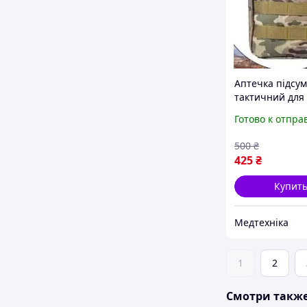
Аптечка підсум
тактичний для
представників 
Готово к отпра
інших військов
спеціальносте
500
₴
425
₴
Купит
Медтехніка
1
2
Смотри такж