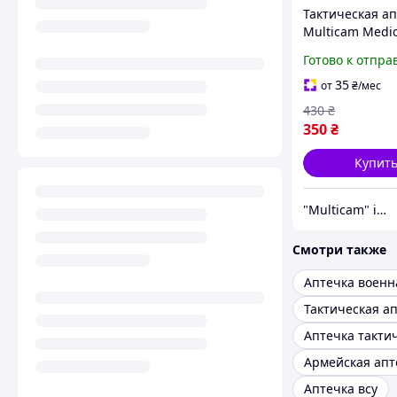
Тактическая а
Multicam Medic
подсумок для 
Готово к отпра
35
от
₴
/мес
430
₴
350
₴
Купит
"Multicam" інтернет магазин
Смотри также
Аптечка военн
Тактическая а
Аптечка такти
Армейская апт
Аптечка всу