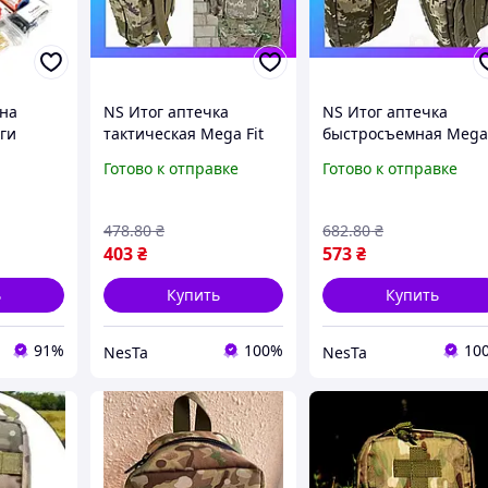
на
NS Итог аптечка
NS Итог аптечка
ги
тактическая Mega Fit
быстросъемная Meg
, сумка
MOLLE пиксель ВСУ
Fit тактическая MOLL
Готово к отправке
Готово к отправке
чна
MM-14 для РПС,
пиксель ВСУ MM-14
я ЗСУ
разгрузки или жилета
для РПС, разгрузки и
Nes22/Q
жиле Nes22/Q
478
.80
₴
682
.80
₴
403
₴
573
₴
ь
Купить
Купить
91%
100%
10
NesTa
NesTa