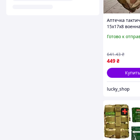
Аптечка такти
15x17x8 военн
Подсумок меди
Готово к отпра
тактический
многофункцио
для ЗСУ Армей
641
.43
₴
аптечка Multi
449
₴
Купит
lucky_shop