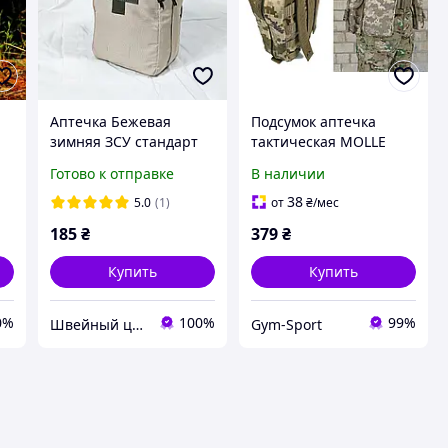
Аптечка Бежевая
Подсумок аптечка
зимняя ЗСУ стандарт
тактическая MOLLE
подсумок медицинский
пиксель ВСУ MM-14
Готово к отправке
В наличии
У
СБУ ВСУ НГУ светлая
для РПС, разгрузки или
тактическая армейская
жилета
38
5.0
(1)
от
₴
/мес
военная
185
₴
379
₴
Купить
Купить
0%
100%
99%
Швейный цех "Мультикам Юа"
Gym-Sport