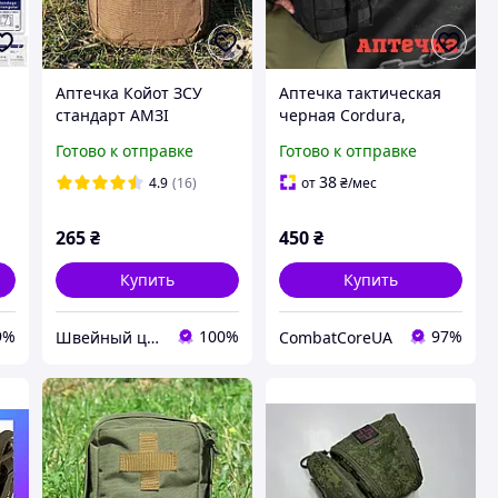
Аптечка Койот ЗСУ
Аптечка тактическая
стандарт АМЗІ
черная Cordura,
,
подсумок медицинский
подсумок медицинский
Готово к отправке
Готово к отправке
СБУ ВСУ НГУ рыжая
IFAK MOLLE с быстрым
песок тактическая
доступом для ЗСУ и
38
4.9
(16)
от
₴
/мес
армейская военная
тактики
265
₴
450
₴
Купить
Купить
9%
100%
97%
Швейный цех "Мультикам Юа"
CombatCoreUA