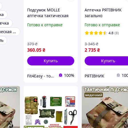
Подсумок MOLLE
Аптечка РЯТІВНИК
ка
аптечка тактическая
загально
пиксель ЗСУ MM-14 для
військова,тактична
ечка
Готово к отправке
Готово к отправке
РПС, разгрузки или
ІНАП (IFAK)
Аптечка тактическая зсу
жилета (F4E)
ЗСУ,наказом No 6 МО
4.8
(8)
України (ЗТМ)
ль
379
₴
3 345
₴
360
.05
₴
2 735
₴
Купить
Купить
100%
10
Fit4Easy - товари для фітнесу та спорту
РЯТІВНИК