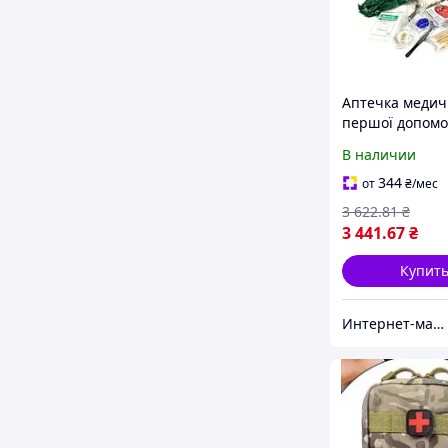
Аптечка медич
першої допомо
укомплектована
В наличии
аптечка такти
рятувальна дл
344
от
₴
/мес
3 622
.81
₴
3 441
.67
₴
Купит
Интернет-магазин Allegoriya