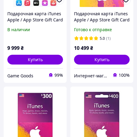
Подарочная карта iTunes
Подарочная карта iTunes
Apple / App Store Gift Card
Apple / App Store Gift Card
на сумму £100 (GBP)
200 usd US-регион
В наличии
Готово к отправке
5.0
(1)
9 999
₴
10 499
₴
Купить
Купить
99%
100%
Game Goods
Интернет-магазин "KeyStoreGame"