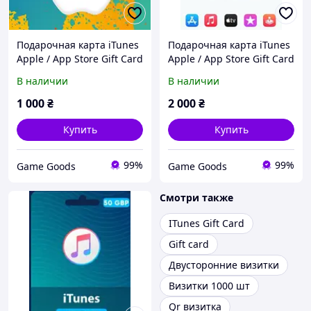
Подарочная карта iTunes
Подарочная карта iTunes
Apple / App Store Gift Card
Apple / App Store Gift Card
на сумму £10 (GBP)
на сумму £20 (GBP)
В наличии
В наличии
1 000
₴
2 000
₴
Купить
Купить
99%
99%
Game Goods
Game Goods
Смотри также
ITunes Gift Card
Gift card
Двусторонние визитки
Визитки 1000 шт
Qr визитка