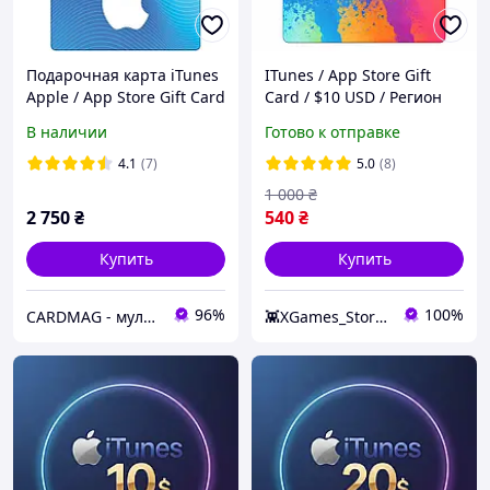
Подарочная карта iTunes
ITunes / App Store Gift
Apple / App Store Gift Card
Card / $10 USD / Регион
на сумму 50 usd, US-
США / Купить код iTunes /
В наличии
Готово к отправке
регион
App Store Gift Card / $10
USA / Быстрая доставка
4.1
(7)
5.0
(8)
1 000
₴
2 750
₴
540
₴
Купить
Купить
96%
100%
CARDMAG - мультивалютный платежный сервис
👾XGames_Store👾