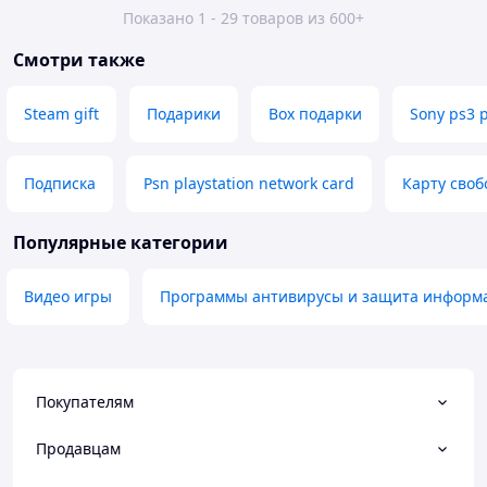
Показано 1 - 29 товаров из 600+
Смотри также
Steam gift
Подарики
Box подарки
Sony ps3 p
Подписка
Psn playstation network card
Карту своб
Популярные категории
Видео игры
Программы антивирусы и защита информ
Покупателям
Продавцам