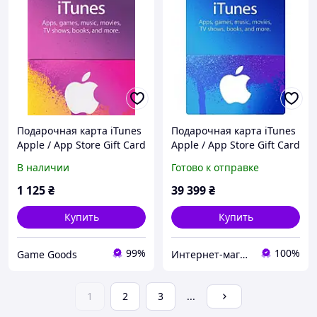
Подарочная карта iTunes
Подарочная карта iTunes
Apple / App Store Gift Card
Apple / App Store Gift Card
на сумму 300 TRY
800 usd US-регион
В наличии
Готово к отправке
(TURKEY)
1 125
₴
39 399
₴
Купить
Купить
99%
100%
Game Goods
Интернет-магазин "KeyStoreGame"
1
2
3
...