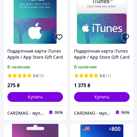
Подарочная карта iTunes
Подарочная карта iTunes
Apple / App Store Gift Card
Apple / App Store Gift Card
на сумму 5 usd, US-
на сумму 25 usd, US-
В наличии
В наличии
регион
регион
5.0
(5)
5.0
(1)
275
₴
1 375
₴
Купить
Купить
96%
96%
CARDMAG - мультивалютный платежный сервис
CARDMAG - мультивалютный платежный сервис