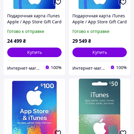
Подарочная карта iTunes
Подарочная карта iTunes
Apple / App Store Gift Card
Apple / App Store Gift Card
500 usd US-регион
600 usd US-регион
Готово к отправке
Готово к отправке
24 499
₴
29 549
₴
Купить
Купить
100%
100%
Интернет-магазин "KeyStoreGame"
Интернет-магазин "KeyStoreGame"