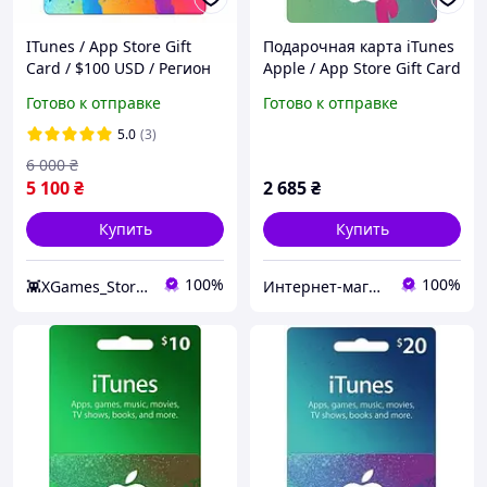
ITunes / App Store Gift
Подарочная карта iTunes
Card / $100 USD / Регион
Apple / App Store Gift Card
США / Купить код iTunes /
50 usd, (Регион Юж.
Готово к отправке
Готово к отправке
App Store Gift Card / $100
Америка)
USA / Быстрая доставка
5.0
(3)
6 000
₴
5 100
₴
2 685
₴
Купить
Купить
100%
100%
👾XGames_Store👾
Интернет-магазин "Digital Product"