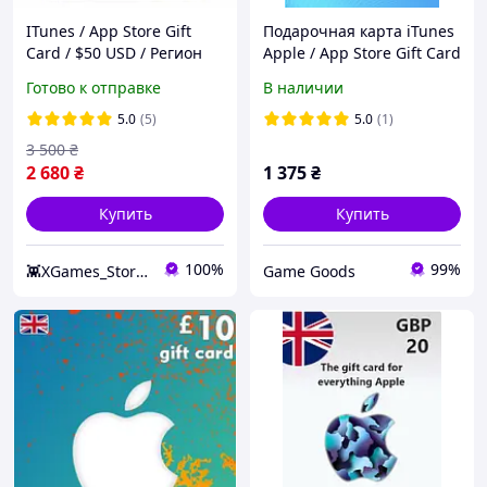
ITunes / App Store Gift
Подарочная карта iTunes
Card / $50 USD / Регион
Apple / App Store Gift Card
США / Купить код iTunes /
на сумму 25 usd, US-
Готово к отправке
В наличии
App Store Gift Card / $50
регион
USA / Быстрая доставка
5.0
(5)
5.0
(1)
3 500
₴
2 680
₴
1 375
₴
Купить
Купить
100%
99%
👾XGames_Store👾
Game Goods