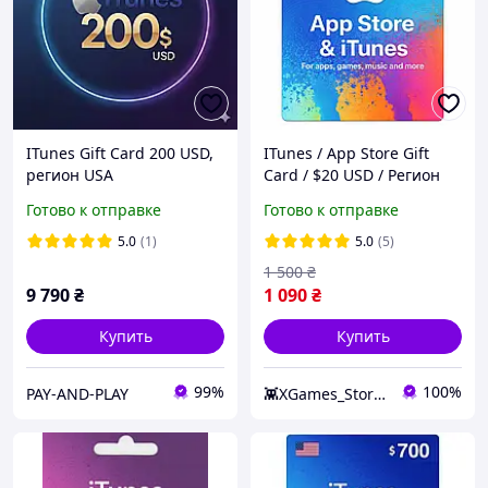
ITunes Gift Card 200 USD,
ITunes / App Store Gift
регион USA
Card / $20 USD / Регион
США / Купить код iTunes /
Готово к отправке
Готово к отправке
App Store Gift Card / $20
USA / Быстрая доставка
5.0
(1)
5.0
(5)
1 500
₴
9 790
₴
1 090
₴
Купить
Купить
99%
100%
PAY-AND-PLAY
👾XGames_Store👾