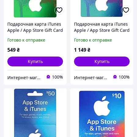
Подарочная карта iTunes
Подарочная карта iTunes
Apple / App Store Gift Card
Apple / App Store Gift Card
10 usd, (Регион Юж.
20 usd, (Регион Юж.
Готово к отправке
Готово к отправке
Америка)
Америка)
549
₴
1 149
₴
Купить
Купить
100%
100%
Интернет-магазин "Digital Product"
Интернет-магазин "Digital Product"