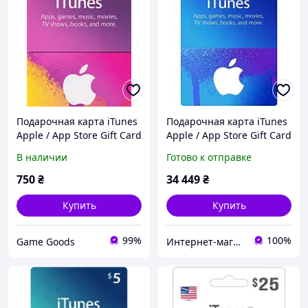
Подарочная карта iTunes
Подарочная карта iTunes
Apple / App Store Gift Card
Apple / App Store Gift Card
на сумму 200 TRY
700 usd US-регион
В наличии
Готово к отправке
(TURKEY)
750
₴
34 449
₴
Купить
Купить
99%
100%
Game Goods
Интернет-магазин "KeyStoreGame"