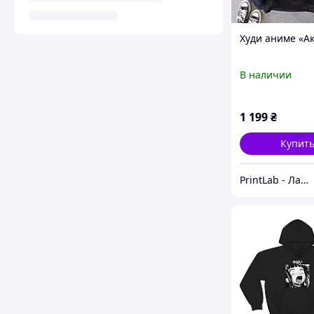
Худи аниме «А
В наличии
1 199
₴
Купит
PrintLab - Лаборатория принтов