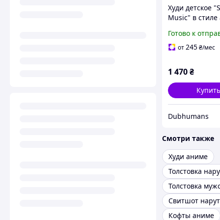
Худи детское "S
Music" в стиле
Черный, XS (11
Готово к отпра
см)
245
от
₴
/мес
1 470
₴
Купит
Dubhumans
Смотри также
Худи аниме
Толстовка нару
Свитшот нарут
Кофты аниме