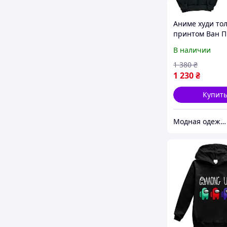
Аниме худи тол
принтом Ван П
В наличии
1 380
₴
1 230
₴
Купит
Модная одежда с принтом