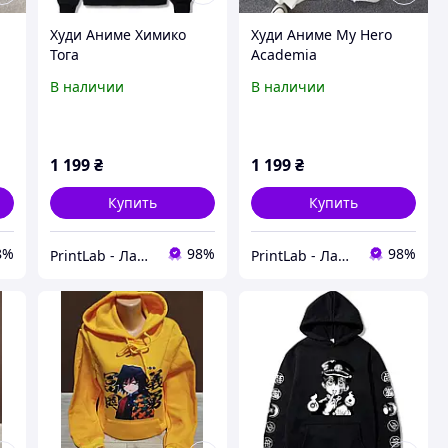
Худи Аниме Химико
Худи Аниме My Hero
Тога
Academia
В наличии
В наличии
1 199
₴
1 199
₴
Купить
Купить
8%
98%
98%
PrintLab - Лаборатория принтов
PrintLab - Лаборатория принтов