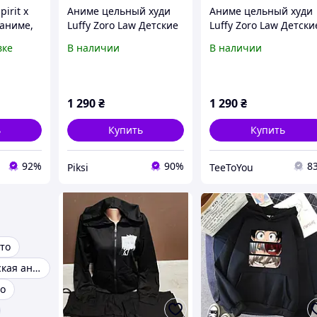
pirit x
Аниме цельный худи
Аниме цельный худи
 аниме,
Luffy Zoro Law Детские
Luffy Zoro Law Детски
0-116
свитшоты удобный Топ
свитшоты удобный Т
вке
В наличии
В наличии
Толстовка Felpa
Толстовка Felpa
Moletom
Moletom
1 290
₴
1 290
₴
ь
Купить
Купить
92%
90%
8
Piksi
TeeToYou
то
Толстовка мужская аниме
о