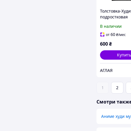
Толстовка-Худи
подростковая
В наличии
60
от
₴
/мес
600
₴
Купит
АГЛАЯ
1
2
Смотри такж
Аниме худи м