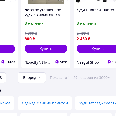
Детское утепленное
Худи Hunter X Hunter
худи " Аниме Ху Тао"
Япония для девочки
В наличии
В наличии
подростка 11-16 лет
бел
1 000
₴
2 499
₴
800
₴
2 450
₴
ь
Купить
Купить
100%
96%
9
"Exactly": Именно то, что Вы искали!
Nazgul Shop
3
...
Вперед
Показано 1 - 29 товаров из 3000+
е
ужское
Одежда с аниме принтом
Худи тетрадь смерт