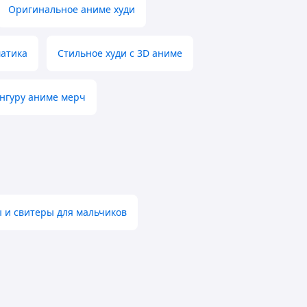
Оригинальное аниме худи
матика
Стильное худи с 3D аниме
енгуру аниме мерч
 и свитеры для мальчиков