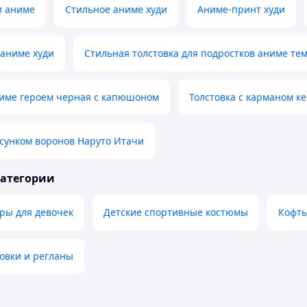
и аниме
Стильное аниме худи
Аниме-принт худи
 аниме худи
Стильная толстовка для подростков аниме те
ниме героем черная с капюшоном
Толстовка с карманом к
исунком воронов Наруто Итачи
категории
ры для девочек
Детские спортивные костюмы
Кофты
овки и регланы