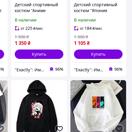
Детский спортивный
Детский спортивный
е
костюм "Аниме
костюм "Япония
оп
Геншин" для девочки
Аниме" для девочки
В наличии
В наличии
подростка на 10-16 лет
подростка на 13-18 лет
двойка штаны и худи
двойка штаны и куртка
225
184
от
₴
/мес
от
₴
/мес
на молнии
1 500
₴
1 300
₴
1 350
₴
1 105
₴
Купить
Купить
3%
96%
96%
"Exactly": Именно то, что Вы искали!
"Exactly": Именно то, что Вы искали!