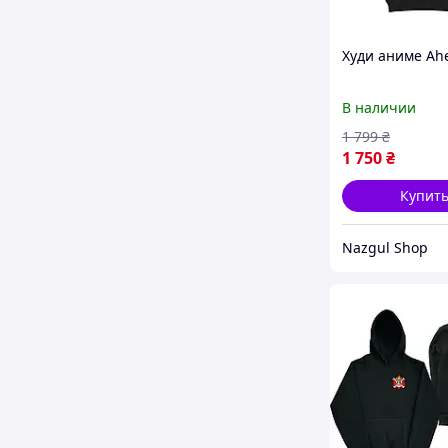
Худи аниме Ah
В наличии
1 799
₴
1 750
₴
Купит
Nazgul Shop