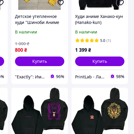
Детское утепленное
Худи аниме Ханако-кун
худи "Шиноби Аниме
(Hanako-kun)
Клинок рассекающий
туалетный мальчик 1
В наличии
В наличии
демонов" Япония для
-
девочки подростка 11-
5.0
(1)
1 000
₴
16 лет желт
800
₴
1 399
₴
Купить
Купить
6%
96%
98%
"Exactly": Именно то, что Вы искали!
PrintLab - Лаборатория принтов