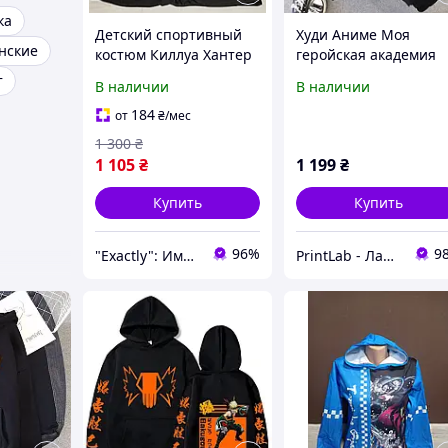
ка
Детский спортивный
Худи Аниме Моя
нские
костюм Киллуа Хантер
геройская академия
Япония Аниме для
т
В наличии
В наличии
девочки подростка на
13-18 лет двойка
184
от
₴
/мес
штаны и куртка на
1 300
₴
молнии
1 105
₴
1 199
₴
Купить
Купить
96%
9
"Exactly": Именно то, что Вы искали!
PrintLab - Лаборатория принтов