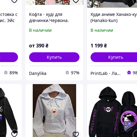
стовка с
Кофта - худі для
Худи аниме Ханако-к
ис. Эйс
дівчинки.Червона.
(Hanako-kun)
туалетный мальчик 2
В наличии
В наличии
от
390
₴
1 199
₴
ь
Купить
Купить
89%
97%
9
Danylika
PrintLab - Лаборатория принтов