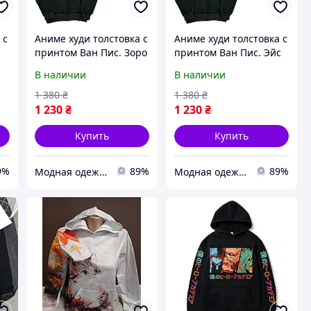
 с
Аниме худи толстовка с
Аниме худи толстовка с
принтом Ван Пис. Зоро
принтом Ван Пис. Эйс
В наличии
В наличии
1 380
₴
1 380
₴
1 230
₴
1 230
₴
Купить
Купить
9%
89%
89%
Модная одежда с принтом
Модная одежда с принтом