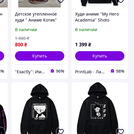
ун
Детское утепленное
Худи аниме "My Hero
худи " Аниме Котик"
Academia" Shoto
Япония для девочки
Todoroki Bakugou Deku
В наличии
В наличии
подростка 11-16 лет
1 000
₴
800
₴
1 399
₴
Купить
Купить
8%
96%
98%
"Exactly": Именно то, что Вы искали!
PrintLab - Лаборатория принтов