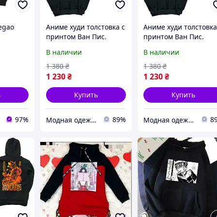
egao
Аниме худи толстовка с
Аниме худи толстовка
принтом Ван Пис.
принтом Ван Пис.
Луффи
Луффи
В наличии
В наличии
1 380
₴
1 380
₴
1 230
₴
1 230
₴
ь
Купить
Купить
97%
89%
8
Модная одежда с принтом
Модная одежда с принтом