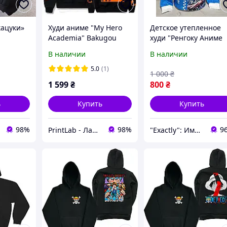
кацуки»
Худи аниме "My Hero
Детское утепленное
Academia" Bakugou
худи "Ренгоку Аниме
Katsuki
Клинок рассекающий
В наличии
В наличии
демонов" Япония для
девочки подростка 11
5.0
(1)
1 000
₴
16 лет
1 599
₴
800
₴
ь
Купить
Купить
98%
98%
9
PrintLab - Лаборатория принтов
"Exactly": Именно то, что Вы искали!