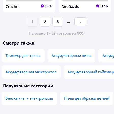
96%
92%
Zruchno
DimGazdu
1
2
3
...
Показано 1 - 29 товаров из 800+
Смотри также
Триммер для травы
Аккумуляторные пилы
Аккум
Аккумуляторная электрокоса
Аккумуляторный гайкове
Популярные категории
Бензопилы и электропилы
Пилы для обрезки ветвей