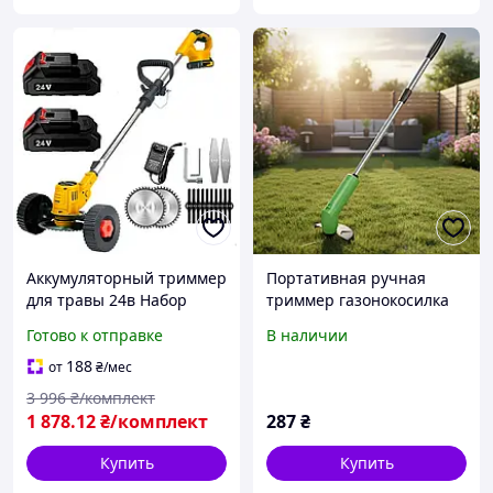
Аккумуляторный триммер
Портативная ручная
для травы 24в Набор
триммер газонокосилка
аккумуляторная коса для
для сада Zip Trim на
Готово к отправке
В наличии
травы из 2 АКБ 24v
батарейках
ручная электрокоса,
188
от
₴
/мес
Садовый триммер для
3 996
₴/комплект
1 878
.12
₴/комплект
287
₴
Купить
Купить