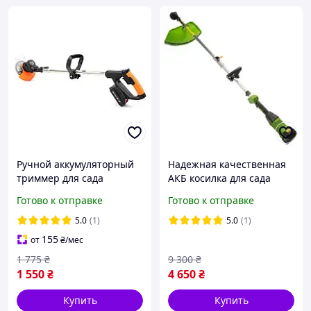
Ручной аккумуляторный
Надежная качественная
триммер для сада
АКБ косилка для сада
Husqvarna T23-P4A с 2АКБ
Procraft ATA40 (2 АКБ и
Готово к отправке
Готово к отправке
24V 5AH, Электротриммер
ЗУ), Мощный
кусторез беспроводной
аккумуляторный триммер
5.0
(1)
5.0
(1)
для травы Прокрафт
155
от
₴
/мес
1 775
₴
9 300
₴
1 550
₴
4 650
₴
Купить
Купить