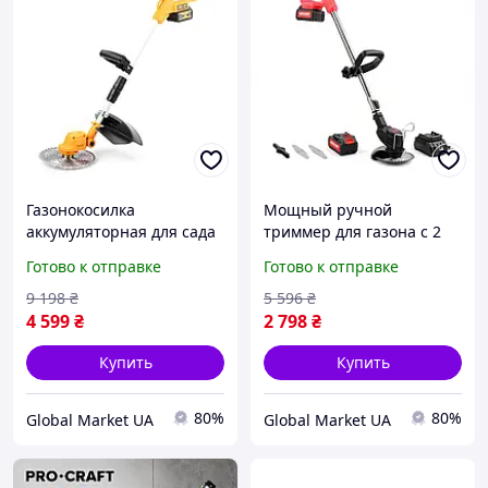
Газонокосилка
Мощный ручной
аккумуляторная для сада
триммер для газона с 2
с 2 АКБ DeWalt
АКБ BOXER BX142 (48V,
Готово к отправке
Готово к отправке
DCMST156N (48V, 6AH),
4AH), Аккумуляторная
АКБ триммер
портативная косилка для
9 198
₴
5 596
₴
бесщеточный ручной
сада
4 599
₴
2 798
₴
Купить
Купить
80%
80%
Global Market UA
Global Market UA