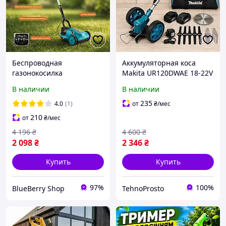
Беспроводная
Аккумуляторная коса
газонокосилка
Makita UR120DWAE 18-22V
портативная для сада
( 2 АКБ) газонокосилка
В наличии
В наличии
аккумуляторный триммер
для сада,садовый
для работ в саду
триммер электрический
235
4.0
(1)
от
₴
/мес
Электрокоса с акб
кусторез
210
от
₴
/мес
4 196
₴
4 600
₴
2 098
₴
2 346
₴
Купить
Купить
97%
100%
BlueBerry Shop
TehnoProsto