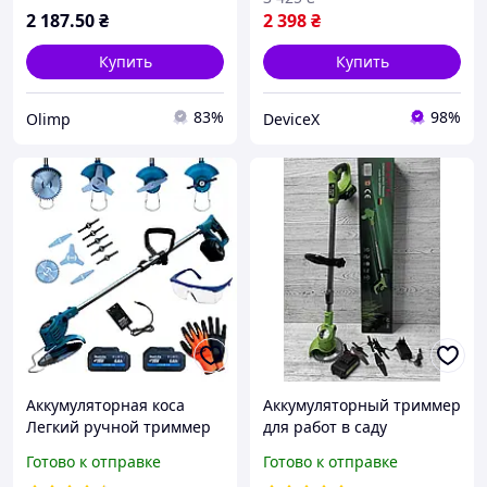
2 187
.50
₴
2 398
₴
Купить
Купить
83%
98%
Olimp
DeviceX
Аккумуляторная коса
Аккумуляторный триммер
Легкий ручной триммер
для работ в саду
для травы на АКБ
Акумуляторный тример
Готово к отправке
Готово к отправке
Аккумуляторная садовая
для трави 48 V/4.0 Ah