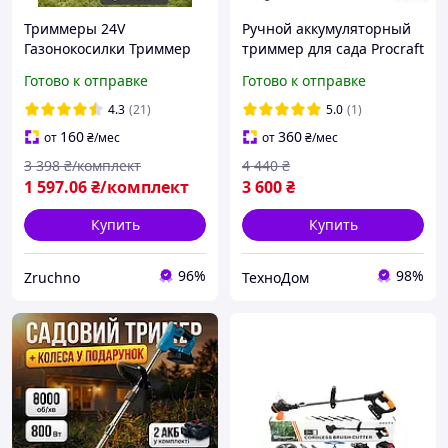
Триммеры 24V
Ручной аккумуляторный
Газонокосилки Триммер
триммер для сада Procraft
для травы садовый
PTA30 (без АКБ и ЗУ),
Готово к отправке
Готово к отправке
аккумуляторный
Портативная АКБ косилка
Триммеры для сада
Прокрафт
4.3
(21)
5.0
(1)
Качественный триммер
160
360
от
₴
/мес
от
₴
/мес
Ручной Акб триммер с 2
3 398
₴/комплект
4 440
₴
1 597
.06
₴/комплект
3 600
₴
Купить
Купить
96%
98%
Zruchno
ТехноДом