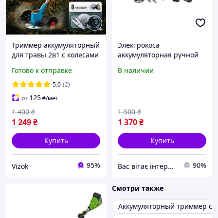
Триммер аккумуляторный
Электрокоса
для травы 2в1 с колесами
аккумуляторная ручной
48V, 2 АКБ, 8 ножей,
триммер для сада
Готово к отправке
В наличии
беспроводная коса для
Husqvarna 2АКБ
травы, легкая
5.0
(2)
электрокоса для сада
125
от
₴
/мес
1 400
₴
1 500
₴
1 249
₴
1 370
₴
Купить
Купить
95%
90%
Vizok
Вас вітає інтернет магазин "Sales Spirit"
Смотри также
Аккумуляторный триммер са