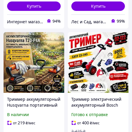
Купить
Купить
94%
99%
Интернет магазин "Electro Seller" 🛒 Только качественные товары по лучшим ценам ✅
Лес и Сад, магазин инструментов и садово-парковой техники
Триммер аккумуляторный
Триммер электрический
Husqvarna портативный
аккумуляторный Bosch
ручной для сада, газона
Easy 8000 об./мин.,
В наличии
Готово к отправке
Аккумуляторная коса для
АКБ-2шт., Газонокосилка-
травы 2 АКБ 24V wsx
триммер для газона и
219
400
от
₴
/мес
от
₴
/мес
сада
3 425
₴