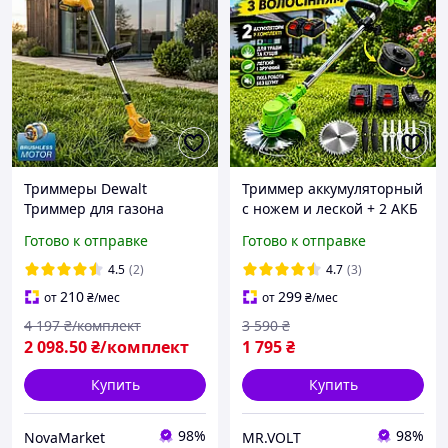
Триммеры Dewalt
Триммер аккумуляторный
Триммер для газона
с ножем и леской + 2 АКБ
(Аккумуляторный
KIYOSHI, Портативный
Готово к отправке
Готово к отправке
триммер для работ в
триммер газонокосилка
саду) Тример ручной для
для травы с раздвижной
4.5
(2)
4.7
(3)
травы и кустов
штангой
210
299
от
₴
/мес
от
₴
/мес
(Триммеры для сада)
4 197
₴/комплект
3 590
₴
2 098
.50
₴/комплект
1 795
₴
Купить
Купить
98%
98%
NovaMarket
MR.VOLT