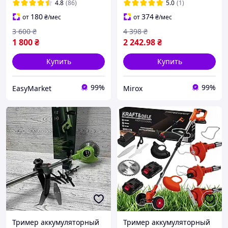
коса с насадками и
Ручной триммер для
4.8
(86)
5.0
(1)
диском
травы аккумуляторный
180
374
от
₴
/мес
от
₴
/мес
3 600
₴
4 398
₴
1 800
₴
2 242
.98
₴
Купить
Купить
99%
99%
EasyMarket
Mirox
Тример аккумуляторный
Тример аккумуляторный