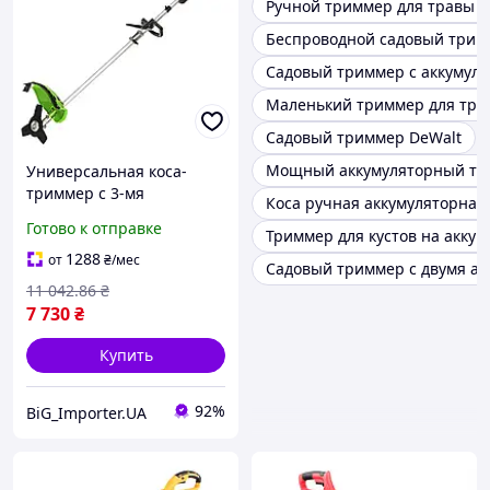
Ручной триммер для травы 
Беспроводной садовый трим
Садовый триммер с аккумуля
Маленький триммер для тра
Садовый триммер DeWalt
Мощный аккумуляторный три
Универсальная коса-
триммер с 3-мя
Коса ручная аккумуляторная
насадками для сада
Готово к отправке
Триммер для кустов на аккум
Procraft PTA20/4/2 (без
АКБ и ЗУ), Ручной
1288
от
₴
/мес
Садовый триммер с двумя ак
триммер Прокраф
11 042
.86
₴
7 730
₴
Купить
92%
BiG_Importer.UA