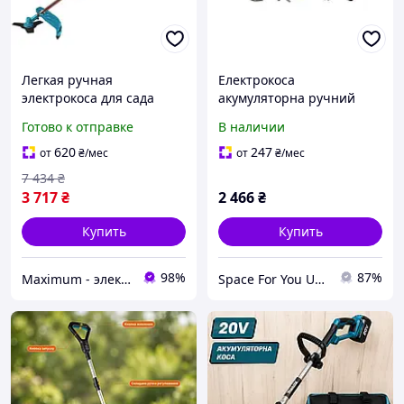
Легкая ручная
Електрокоса
электрокоса для сада
акумуляторна ручний
Kraissmann ERT 2750V
тример для саду
Готово к отправке
В наличии
Профессиональный
Husqvarna 2АКБ
триммер электрический
620
247
от
₴
/мес
от
₴
/мес
7 434
₴
3 717
₴
2 466
₴
Купить
Купить
98%
87%
Maximum - электрические и бензиновый инструмент
Space For You UA - STORE