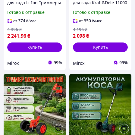
для сада Li-Ion Триммеры
для сада Kraft&Dele 11000
аккумуляторные ручные
об/мин Триммеры
Готово к отправке
Готово к отправке
48 V/4.0 Ah Коса ручная
аккумуляторные ручные
аккумуляторная 8000 об/
21 V/2.0 Ah Триммер
374
350
от
₴
/мес
от
₴
/мес
мин
садовый мощный 1000 W
4 396
₴
4 196
₴
2 241
.96
₴
2 098
₴
Купить
Купить
99%
99%
Mirox
Mirox