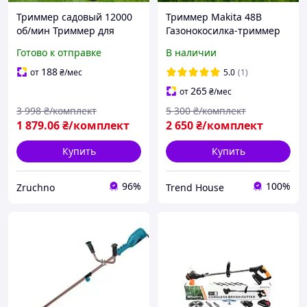
Триммер садовый 12000
Триммер Makita 48В
об/мин Триммер для
Газонокосилка-триммер
травы диаметр штанги 26
Триммер аккумуляторный
Готово к отправке
В наличии
мм Аккумуляторная коса с
Триммер для сада (122см
акб и зарядным
штанга) Аккумуляторная
188
от
₴
/мес
5.0
(1)
(Триммеры для сада)
коса с акб и зарядн
265
от
₴
/мес
3 998
₴/комплект
5 300
₴/комплект
1 879
.06
₴/комплект
2 650
₴/комплект
Купить
Купить
96%
100%
Zruchno
Trend House