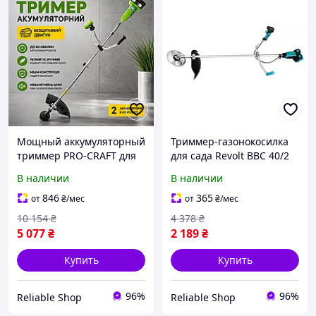
Мощный аккумуляторный
Триммер-газонокосилка
триммер PRO-CRAFT для
для сада Revolt BBC 40/2
кошения травы
BL с 2 АКБ(20V,4AH),
В наличии
В наличии
Беспроводной триммер
Аккумуляторный ручной
для сада (2 АКБ) Мотокоса
триммер для травы
846
365
от
₴
/мес
от
₴
/мес
ручная для травы
10 154
₴
4 378
₴
5 077
₴
2 189
₴
Купить
Купить
96%
96%
Reliable Shop
Reliable Shop