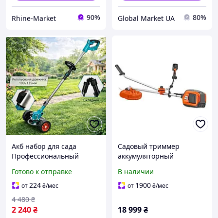
90%
80%
Rhine-Market
Global Market UA
Акб набор для сада
Садовый триммер
Профессиональный
аккумуляторный
аккумуляторный триммер
Husqvarna 325iR (без АКБ
Готово к отправке
В наличии
для травы
и ЗУ) / Мотокосилка
Многофункциональный
ручная для дачи и сада
224
1900
от
₴
/мес
от
₴
/мес
садовый инструмент
4 480
₴
2 240
₴
18 999
₴