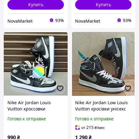
Купить
Купить
93%
93%
NovaMarket
NovaMarket
Nike Air Jordan Louis
Nike Air Jordan Low Louis
Vuitton кроссовки
Vuitton кросівки унісекс
женские высокие
високі шкіряні демісезон
Готово к отправке
Готово к отправке
кожаные экокожа черно
сіро чорні р 40, 41, 42, 43,
серые 38, 39, 40
44
215
от
₴
/мес
990
₴
1 290
₴