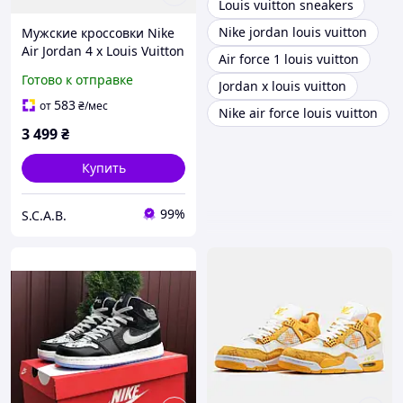
Louis vuitton sneakers
Nike jordan louis vuitton
Мужские кроссовки Nike
Air Jordan 4 x Louis Vuitton
Air force 1 louis vuitton
White Yellow
Готово к отправке
Jordan x louis vuitton
583
от
₴
/мес
Nike air force louis vuitton
3 499
₴
Купить
99%
S.C.A.B.