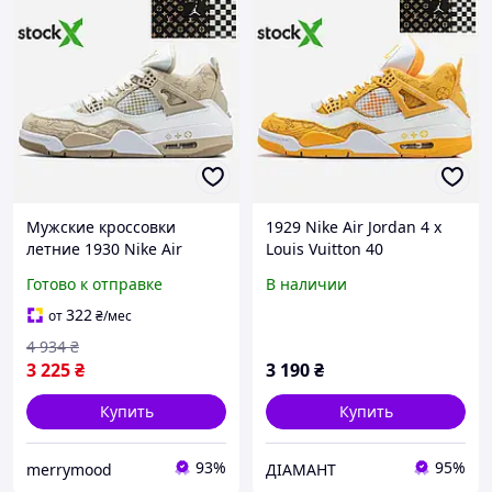
Мужские кроссовки
1929 Nike Air Jordan 4 x
летние 1930 Nike Air
Louis Vuitton 40
Jordan 4 x Louis Vuitton 41
Готово к отправке
В наличии
лето
322
от
₴
/мес
4 934
₴
3 225
₴
3 190
₴
Купить
Купить
93%
95%
merrymood
ДІАМАНТ