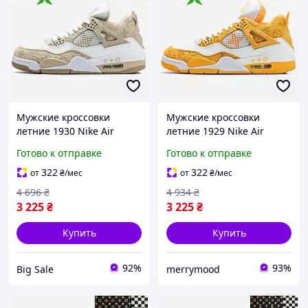
Мужские кроссовки
Мужские кроссовки
летние 1930 Nike Air
летние 1929 Nike Air
Jordan 4 x Louis Vuitton 41
Jordan 4 x Louis Vuitton 40
Готово к отправке
Готово к отправке
лето
лето
322
322
от
₴
/мес
от
₴
/мес
4 696
₴
4 934
₴
3 225
₴
3 225
₴
Купить
Купить
92%
93%
Big Sale
merrymood