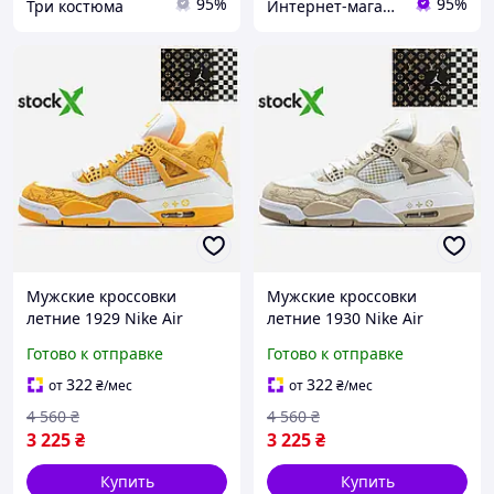
95%
95%
Три костюма
Интернет-магазин "High-Top Store"
Мужские кроссовки
Мужские кроссовки
летние 1929 Nike Air
летние 1930 Nike Air
Jordan 4 x Louis Vuitton 40
Jordan 4 x Louis Vuitton 41
Готово к отправке
Готово к отправке
лето
лето
322
322
от
₴
/мес
от
₴
/мес
4 560
₴
4 560
₴
3 225
₴
3 225
₴
Купить
Купить