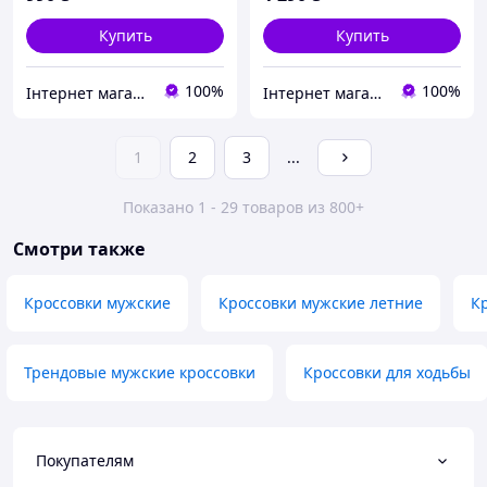
Купить
Купить
100%
100%
Інтернет магазин окулярів
Інтернет магазин окулярів
1
2
3
...
Показано 1 - 29 товаров из 800+
Смотри также
Кроссовки мужские
Кроссовки мужские летние
К
Трендовые мужские кроссовки
Кроссовки для ходьбы
Покупателям