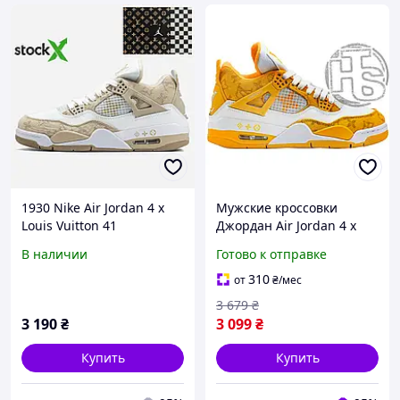
1930 Nike Air Jordan 4 x
Мужские кроссовки
Louis Vuitton 41
Джордан Air Jordan 4 x
Louis Vuitton White Yellow
В наличии
Готово к отправке
ALL19509
310
от
₴
/мес
3 679
₴
3 190
₴
3 099
₴
Купить
Купить