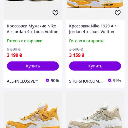
Кроссовки Мужские Nike
Кроссовки Nike 1929 Air
Air Jordan 4 x Louis Vuitton
Jordan 4 x Louis Vuitton
Белый Бежевый
Готово к отправке
Готово к отправке
Оригинал, Мужские
Кроссовки Найк
6 500
₴
3 500
₴
3 199
₴
3 159
₴
Купить
Купить
90%
99%
ALL-INCLUSIVE™
SHO-SHOP.COM.UA - онлайн-маркет модной обуви и одежды для всей семьи!