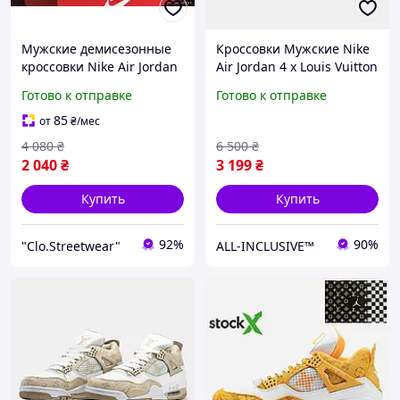
Мужские демисезонные
Кроссовки Мужские Nike
кроссовки Nike Air Jordan
Air Jordan 4 x Louis Vuitton
1 Louis Vuitton,
Белый Желтый Оригинал,
Готово к отправке
Готово к отправке
молодежные кроссовки
Мужские Кроссовки Найк
для парней Найк
85
от
₴
/мес
4 080
₴
6 500
₴
2 040
₴
3 199
₴
Купить
Купить
92%
90%
"Clo.Streetwear"
ALL-INCLUSIVE™