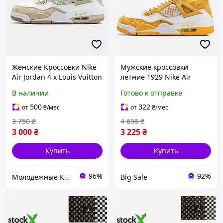
Женские Кроссовки Nike
Мужские кроссовки
Air Jordan 4 x Louis Vuitton
летние 1929 Nike Air
Beige 41
Jordan 4 x Louis Vuitton 40
В наличии
Готово к отправке
лето
500
322
от
₴
/мес
от
₴
/мес
3 750
₴
4 696
₴
3 000
₴
3 225
₴
Купить
Купить
96%
92%
Молодежные Кроссовки та Аксесуары
Big Sale