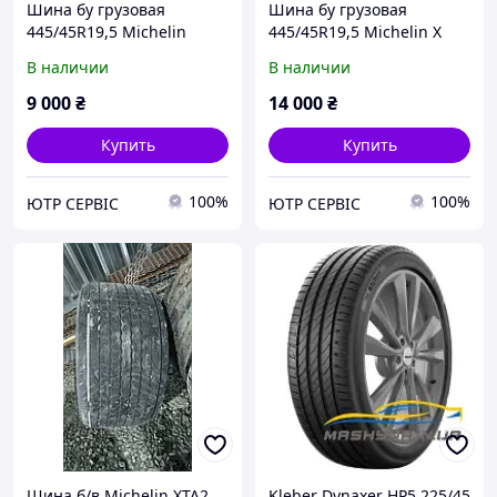
Шина бу грузовая
Шина бу грузовая
445/45R19,5 Michelin
445/45R19,5 Michelin X
Multi на прицепную ось
Line на прицепную ось
В наличии
В наличии
9 000
₴
14 000
₴
Купить
Купить
100%
100%
ЮТР СЕРВІС
ЮТР СЕРВІС
Шина б/в Michelin XTA2
Kleber Dynaxer HP5 225/45