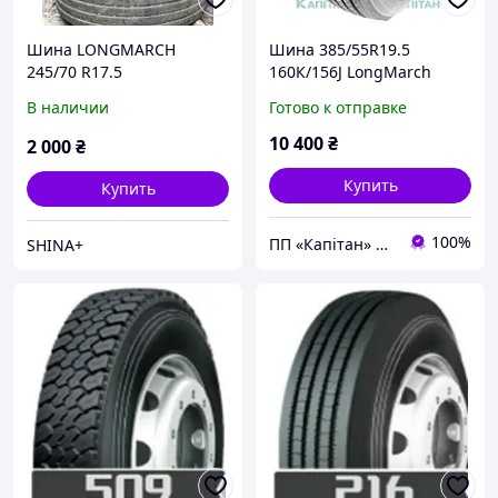
Шина LONGMARCH
Шина 385/55R19.5
245/70 R17.5
160К/156J LongMarch
LM168 (Причіп)
В наличии
Готово к отправке
10 400
₴
2 000
₴
Купить
Купить
100%
ПП «Капітан» | AUTO & ENERGY⭐️⭐️⭐️⭐️⭐️
SHINA+