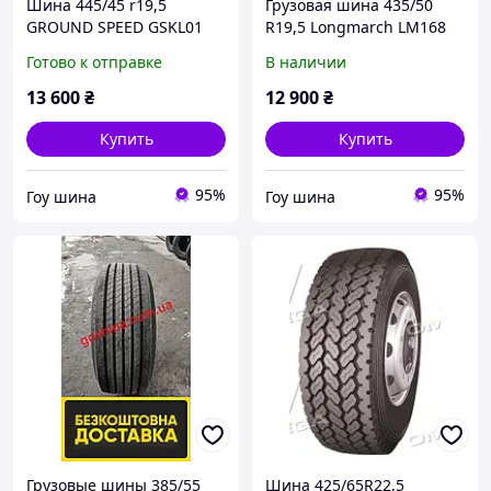
Шина 445/45 r19,5
Грузовая шина 435/50
GROUND SPEED GSKL01
R19,5 Longmarch LM168
20PR
Готово к отправке
В наличии
13 600
₴
12 900
₴
Купить
Купить
95%
95%
Гоу шина
Гоу шина
Грузовые шины 385/55
Шина 425/65R22,5