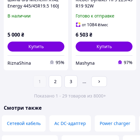
Energy 445/45R19.5 160J
R19 92W
В наличии
Готово к отправке
1084
от
₴
/мес
5 000
₴
6 503
₴
Купить
Купить
95%
97%
RiznaShina
Mashyna
1
2
3
...
Показано 1 - 29 товаров из 8000+
Смотри также
Сетевой кабель
Ac DC-адаптер
Power charger