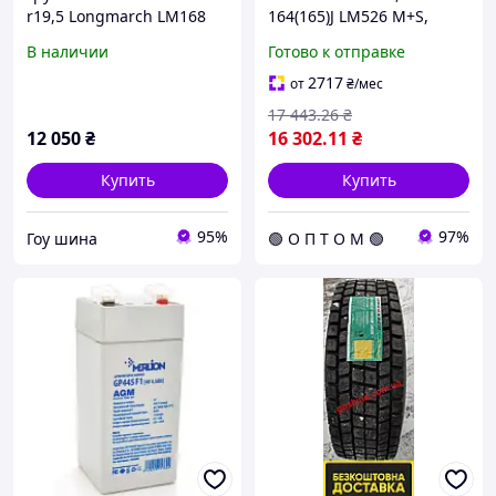
r19,5 Longmarch LM168
164(165)J LM526 M+S,
3PMSF (LongMarch)
В наличии
Готово к отправке
42565225LM526 C.I.U
2717
от
₴
/мес
17 443
.26
₴
12 050
₴
16 302
.11
₴
Купить
Купить
95%
97%
Гоу шина
🟢 О П Т О М 🟢