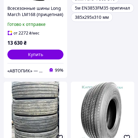
5м EN3853FM35 оригинал
Всесезонные шины Long
March LM168 (прицепная)
385x295x310 мм
445/45 R19.5 160J 18PR
Готово к отправке
2272
от
₴
/мес
13 630
₴
Купить
99%
«АВТОПИК» — ИНТЕРНЕТ МАГАЗИН АВТОТОВАРОВ