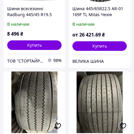
Шини всесезонні
Шина 445/65R22.5 AR-01
Radburg 445/45 R19.5
169F TL Mitas Чехія
Standard PBT14W
В наличии
В наличии
(Наварка)
8 496
₴
от
26 421
.69
₴
Купить
Купить
98%
ТОВ "СТОРТАЙРЕС"
ВЕЛИКА ШИНА