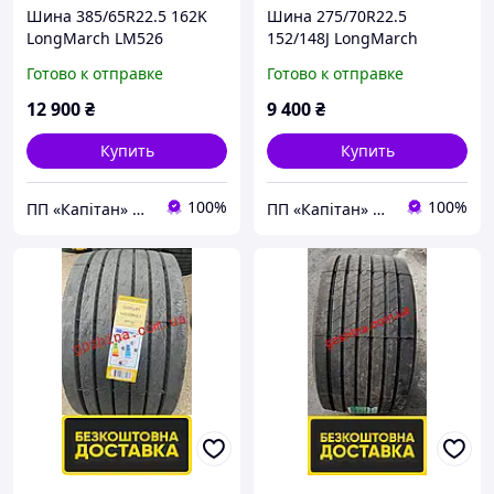
Шина 385/65R22.5 162K
Шина 275/70R22.5
LongMarch LM526
152/148J LongMarch
(причіп)
LM668 (рульова CITY BUS)
Готово к отправке
Готово к отправке
12 900
₴
9 400
₴
Купить
Купить
100%
100%
ПП «Капітан» | AUTO & ENERGY⭐️⭐️⭐️⭐️⭐️
ПП «Капітан» | AUTO & ENERGY⭐️⭐️⭐️⭐️⭐️