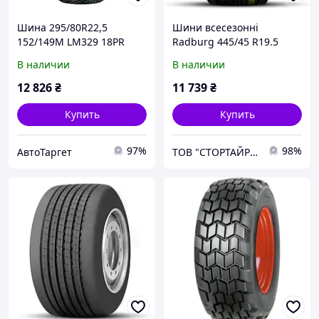
Шина 295/80R22,5
Шини всесезонні
152/149M LM329 18PR
Radburg 445/45 R19.5
3PMSF (LongMarch)
Premium K818 (Наварка)
В наличии
В наличии
29580225LM329 UA41
12 826
₴
11 739
₴
Купить
Купить
97%
98%
АвтоТаргет
ТОВ "СТОРТАЙРЕС"