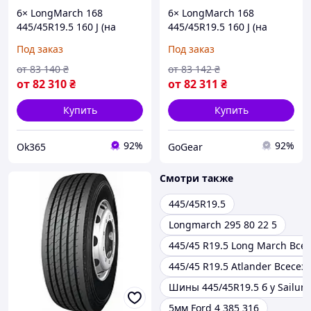
6× LongMarch 168
6× LongMarch 168
445/45R19.5 160 J (на
445/45R19.5 160 J (на
Заказ)
Заказ)
Под заказ
Под заказ
от
83 140
₴
от
83 142
₴
от
82 310
₴
от
82 311
₴
Купить
Купить
92%
92%
Ok365
GoGear
Смотри также
445/45R19.5
Longmarch 295 80 22 5
445/45 R19.5 Long March Все
445/45 R19.5 Atlander Всесез
Шины 445/45R19.5 б у Sailun
5мм Ford 4 385 316