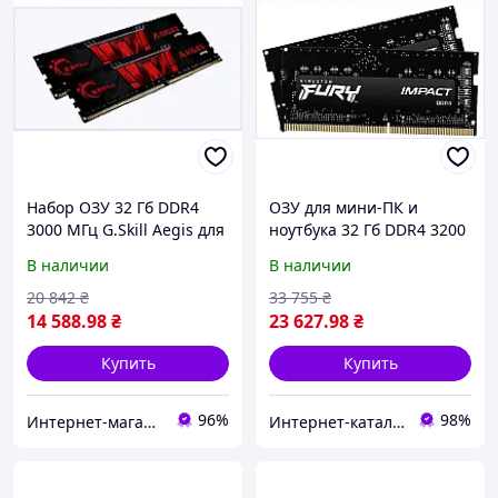
Набор ОЗУ 32 Гб DDR4
ОЗУ для мини-ПК и
3000 МГц G.Skill Aegis для
ноутбука 32 Гб DDR4 3200
рендеринга и игр
Kingston Fury Impact,
В наличии
В наличии
165601XBE4
676130C3KA
20 842
₴
33 755
₴
14 588
.98
₴
23 627
.98
₴
Купить
Купить
96%
98%
Интернет-магазин TVOЁ
Инте​рнет​-кат​алог ск​​идок "BAGSPACE"