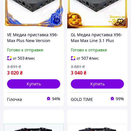
VE Медиа приставка X96-
GL Медиа приставка X96-
Max Plus New Version
Max Max Line 3.1 Plus
Smart TV Box Android 9.0
Android 9.0 4 Гб ОЗУ 32 Гб
Готово к отправке
Готово к отправке
для потокового вещания
для потокового
4 Гб ОЗУ 3 N6W_VER
телевидения сма LO31\PR
503
507
от
₴
/мес
от
₴
/мес
3 891
₴
3 881
₴
3 020
₴
3 040
₴
Купить
Купить
94%
99%
Гілочка
GOLD TIME