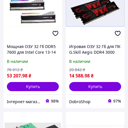
Мощная ОЗУ 32 Гб DDR5
Игровая ОЗУ 32 Гб для ПК
7600 для Intel Core 13-14
G.Skill Aegis DDR4 3000
поколения 87E0T27E12
MHz 1TX6A56014
В наличии
В наличии
76 012
₴
20 842
₴
53 207
.98
₴
14 588
.98
₴
Купить
Купить
98%
97%
Інтернет-магазин NeonLemon
DobroShop