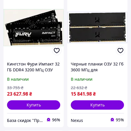
Кингстон Фури Импакт 32
Черные планки ОЗУ 32 Гб
ГБ DDR4 3200 МГц ОЗУ
3600 МГц для
для мини-ПК и ноутбука,
процессоров 2020+
В наличии
В наличии
PT6761303
67X19A2H00
33 755
₴
22 632
₴
23 627
.98
₴
15 841
.98
₴
Купить
Купить
96%
95%
База скидок "ПромоКот"
Nexus