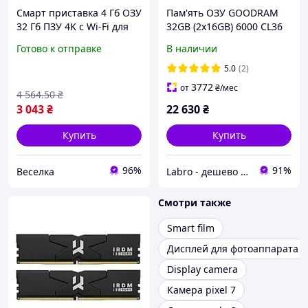
Смарт приставка 4 Гб ОЗУ
Пам'ять ОЗУ GOODRAM
32 Гб ПЗУ 4K с Wi-Fi для
32GB (2x16GB) 6000 CL36
телевизора
IRDM BLACK V SILVER (IR-
Готово к отправке
В наличии
мультимедийный центр
6000D564L36S/32GDC)
Android 11 SPICY
5.0
(2)
3772
от
₴
/мес
4 564
.50
₴
3 043
₴
22 630
₴
Купить
Купить
96%
91%
Веселка
Labro - дешево та якісно!
Смотри также
Smart film
Дисплей для фотоаппарата
Display camera
Камера pixel 7