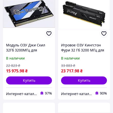
Модуль ОЗУ Джи Скил
Игровое ОЗУ Кингстон
32Гб 3200МГц для
Фури 32 Гб 3200 МГц для
ускорения ноутбука
компьютера DDR4,
В наличии
В наличии
8T7E28172
P6754302HK
22 823
₴
33 883
₴
15 975
.98
₴
23 717
.98
₴
Купить
Купить
97%
90%
Интернет-кат​алог с​ки​​д​​​ок "ElenaShop"
Интернет-кат​​алог ск​​ид​​ок Zakazov