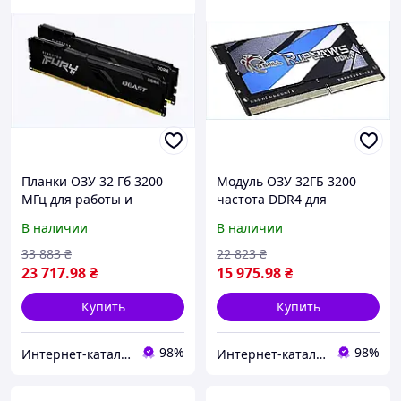
Планки ОЗУ 32 Гб 3200
Модуль ОЗУ 32ГБ 3200
МГц для работы и
частота DDR4 для
гейминга Kingston
игрового ноутбука
В наличии
В наличии
6C75430H2
8728AAT172
33 883
₴
22 823
₴
23 717
.98
₴
15 975
.98
₴
Купить
Купить
98%
98%
Интер​​нет-кат​алог с​​ки​​док "Модна Лавка"
Интерн​ет-кат​а​л​ог ск​​и​до​к "GALANTI"