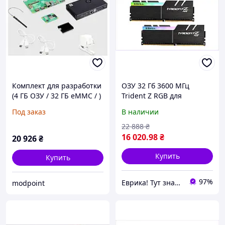
Комплект для разработки
ОЗУ 32 Гб 3600 МГц
(4 ГБ ОЗУ / 32 ГБ eMMC / )
Trident Z RGB для
4 x 2,4 ГГц, включая
игрового компьютера,
Под заказ
В наличии
радиатор, блок питания,
16560MP34
корпус
22 888
₴
16 020
.98
₴
20 926
₴
Купить
Купить
97%
Еврика! Тут знайдеться все!
modpoint