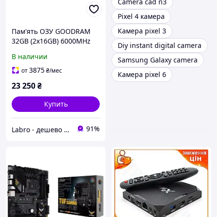
Camera cad n3
Pixel 4 камера
Камера pixel 3
Пам'ять ОЗУ GOODRAM
32GB (2x16GB) 6000MHz
Diy instant digital camera
CL30 IRDM BLACK V SILVER
В наличии
Samsung Galaxy camera
(IR-6000D564L30S/32GDC)
3875
от
₴
/мес
Камера pixel 6
23 250
₴
Купить
91%
Labro - дешево та якісно!