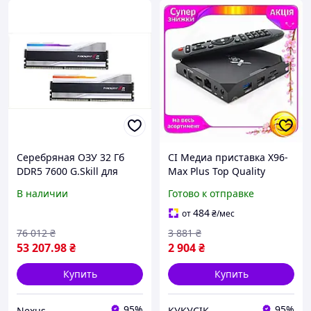
Серебряная ОЗУ 32 Гб
CI Медиа приставка X96-
DDR5 7600 G.Skill для
Max Plus Top Quality
мощной сборки,
Android 9.0 4 Гб ОЗУ 32 Гб
В наличии
Готово к отправке
M87027A12
встроенной памяти для
потоковог CI2-888
484
от
₴
/мес
76 012
₴
3 881
₴
53 207
.98
₴
2 904
₴
Купить
Купить
95%
95%
Nexus
КУКУСІК