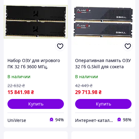
Набор ОЗУ для игрового
Оперативная память ОЗУ
ПК 32 Гб 3600 МГц,
32 Гб G.Skill для сокета
6T719200C
AM5, 8E728M173
В наличии
В наличии
22 632
₴
42 449
₴
15 841
.98
₴
29 713
.98
₴
Купить
Купить
94%
98%
UniVerse
Интер​​нет-кат​алог с​​ки​​док "Модна Лавка"