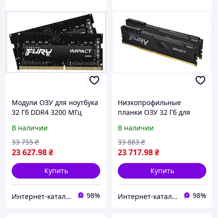
Модули ОЗУ для ноутбука
Низкопрофильные
32 Гб DDR4 3200 МГц
планки ОЗУ 32 Гб для
Кингстон Фури,
игровых сборок 3200 МГц
В наличии
В наличии
676130T3P
675HE43X02
33 755
₴
33 883
₴
23 627
.98
₴
23 717
.98
₴
Купить
Купить
98%
98%
Инт​е​​рн​ет-кат​алог ск​​идок "KIEVSALES.COM"
Инт​е​​рн​ет-кат​алог ск​​идок "KIEVSALES.COM"