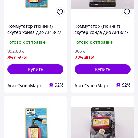
Коммутатор (тюнинг)
Коммутатор (тюнинг)
скутер хонда дио AF18/27
скутер хонда дио AF18/27
FLAME RACING CDI
(FLAME RACING)
Готово к отправке
Готово к отправке
952
.88
₴
806
₴
857
.59
₴
725
.40
₴
Купить
Купить
92%
92%
АвтоСуперМаркет
АвтоСуперМаркет