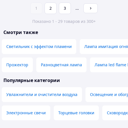
1
2
3
...
Показано 1 - 29 товаров из 300+
Смотри также
Светильник с эффектом пламени
Лампа имитация огня
Прожектор
Разноцветная лампа
Лампа led flame 
Популярные категории
Увлажнители и очистители воздуха
Освещение и обог
Электронные свечи
Торцевые головки
Сковородк