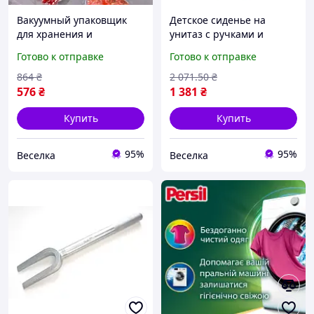
Вакуумный упаковщик
Детское сиденье на
для хранения и
унитаз с ручками и
замораживания
ступенькой для обучения
Готово к отправке
Готово к отправке
продуктов 90 Вт белый
самостоятельному
компактный 27 см легкий
пользованию 2-7 лет
864
₴
2 071
.50
₴
FLAME
FLAME
576
₴
1 381
₴
Купить
Купить
95%
95%
Веселка
Веселка