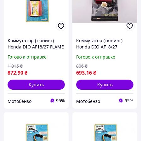
Коммутатор (тюнинг)
Коммутатор (тюнинг)
Honda DIO AF18/27 FLAME
Honda DIO AF18/27
RACING CDI
(FLAME RACING)
Готово к отправке
Готово к отправке
1 015
₴
806
₴
872
.90
₴
693
.16
₴
Купить
Купить
95%
95%
Мотобензо
Мотобензо