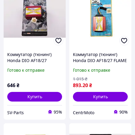
Коммутатор (тюнинг)
Коммутатор (тюнинг)
Honda DIO AF18/27
Honda DIO AF18/27 FLAME
(FLAME RACING) STAGE-9,
RACING CDI
Готово к отправке
Готово к отправке
KJ-K-1151
1 015
₴
646
₴
893
.20
₴
Купить
Купить
95%
90%
SV-Parts
CentrMoto