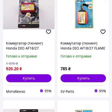
Коммутатор (тюнинг)
Коммутатор (тюнинг)
Honda DIO AF18/27
Honda DIO AF18/27 FLAME
(FLAME RACING) STAGE-9
RACING CDI, KJ-K-1150
Готово к отправке
Готово к отправке
1 070
₴
920
.20
₴
785
₴
Купить
Купить
95%
95%
Мотобензо
SV-Parts