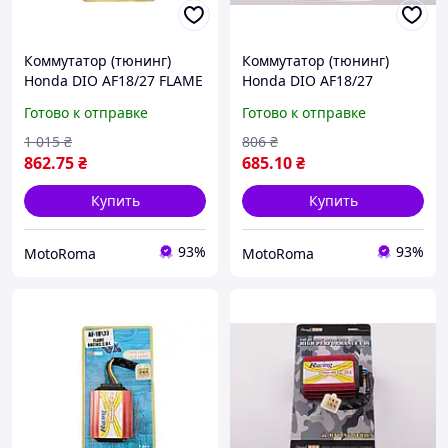
Коммутатор (тюнинг)
Коммутатор (тюнинг)
Honda DIO AF18/27 FLAME
Honda DIO AF18/27
RACING CDI
(FLAME RACING) STAGE-9
Готово к отправке
Готово к отправке
1 015
₴
806
₴
862
.75
₴
685
.10
₴
Купить
Купить
93%
93%
MotoRoma
MotoRoma