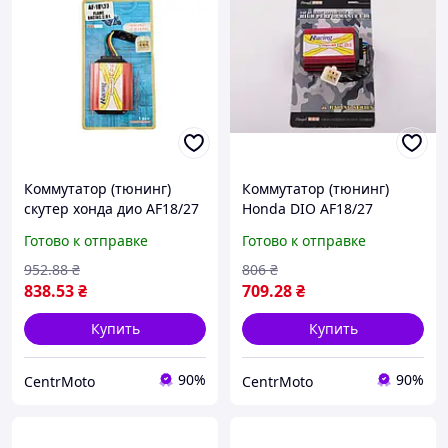
Коммутатор (тюнинг)
Коммутатор (тюнинг)
скутер хонда дио AF18/27
Honda DIO AF18/27
FLAME RACING CDI
(FLAME RACING) STAGE-9
Готово к отправке
Готово к отправке
952
.88
₴
806
₴
838
.53
₴
709
.28
₴
Купить
Купить
90%
90%
CentrMoto
CentrMoto