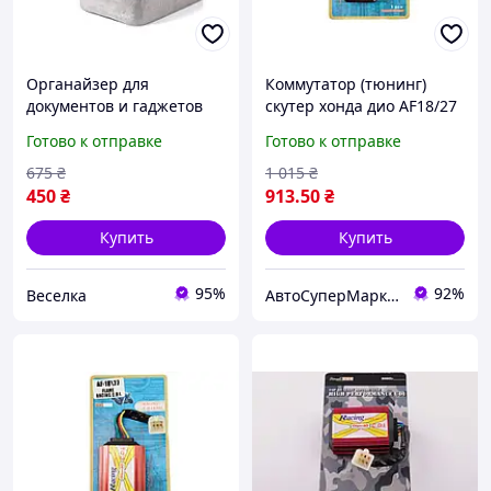
Органайзер для
Коммутатор (тюнинг)
документов и гаджетов
скутер хонда дио AF18/27
компактный
FLAME RACING CDI
Готово к отправке
Готово к отправке
водоотталкивающий для
путешествий и работы
675
₴
1 015
₴
37x27 см FLAME
450
₴
913
.50
₴
Купить
Купить
95%
92%
Веселка
АвтоСуперМаркет