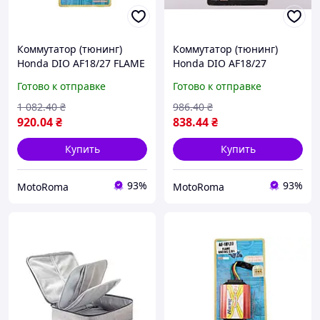
Коммутатор (тюнинг)
Коммутатор (тюнинг)
Honda DIO AF18/27 FLAME
Honda DIO AF18/27
RACING CDI
(FLAME RACING)
Готово к отправке
Готово к отправке
1 082
.40
₴
986
.40
₴
920
.04
₴
838
.44
₴
Купить
Купить
93%
93%
MotoRoma
MotoRoma