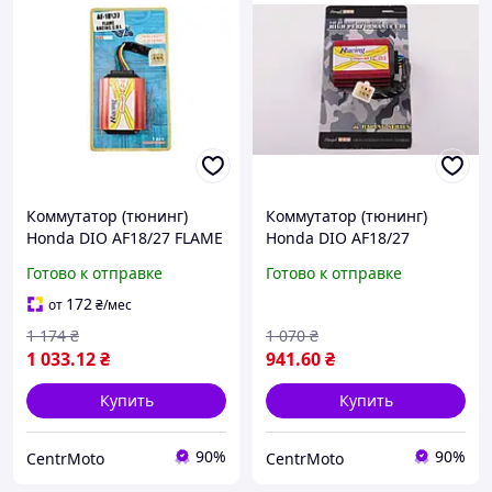
Коммутатор (тюнинг)
Коммутатор (тюнинг)
Honda DIO AF18/27 FLAME
Honda DIO AF18/27
RACING CDI
(FLAME RACING) STAGE-9
Готово к отправке
Готово к отправке
172
от
₴
/мес
1 174
₴
1 070
₴
1 033
.12
₴
941
.60
₴
Купить
Купить
90%
90%
CentrMoto
CentrMoto