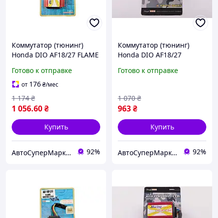
Коммутатор (тюнинг)
Коммутатор (тюнинг)
Honda DIO AF18/27 FLAME
Honda DIO AF18/27
RACING CDI
(FLAME RACING) STAGE-9
Готово к отправке
Готово к отправке
176
от
₴
/мес
1 174
₴
1 070
₴
1 056
.60
₴
963
₴
Купить
Купить
92%
92%
АвтоСуперМаркет
АвтоСуперМаркет