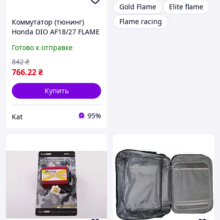
Gold Flame
Elite flame
Flame racing
Коммутатор (тюнинг)
Honda DIO AF18/27 FLAME
RACING CDI
Готово к отправке
842
₴
766
.22
₴
Купить
95%
Kat