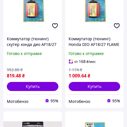
Коммутатор (тюнинг)
Коммутатор (тюнинг)
скутер хонда дио AF18/27
Honda DIO AF18/27 FLAME
FLAME RACING CDI
RACING CDI
Готово к отправке
Готово к отправке
168
от
₴
/мес
952
.88
₴
1 174
₴
819
.48
₴
1 009
.64
₴
Купить
Купить
95%
95%
Мотобензо
Мотобензо