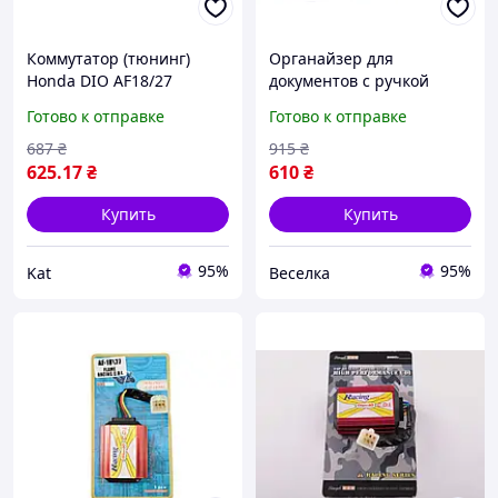
Коммутатор (тюнинг)
Органайзер для
Honda DIO AF18/27
документов с ручкой
(FLAME RACING) STAGE-9
водоотталкивающий
Готово к отправке
Готово к отправке
стильный для бизнеса и
путешествий 37x27 см
687
₴
915
₴
FLAME
625
.17
₴
610
₴
Купить
Купить
95%
95%
Kat
Веселка