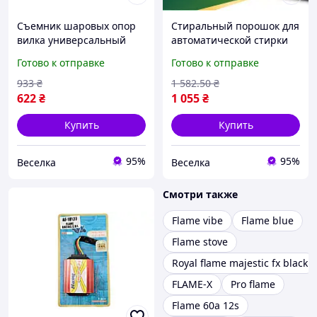
Съемник шаровых опор
Стиральный порошок для
вилка универсальный
автоматической стирки
инструмент для
цветного белья глубокая
Готово к отправке
Готово к отправке
автосервиса и домашней
очистка и свежесть 2.7 кг
мастерской 300 мм 27 мм
FLAME
933
₴
1 582
.50
₴
FLAME
622
₴
1 055
₴
Купить
Купить
95%
95%
Веселка
Веселка
Смотри также
Flame vibe
Flame blue
Flame stove
Royal flame majestic fx black
FLAME-X
Pro flame
Flame 60a 12s