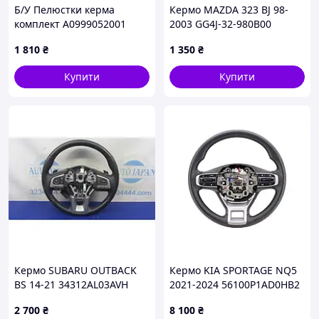
Б/У Пелюстки керма
Кермо MAZDA 323 BJ 98-
комплект A0999052001
2003 GG4J-32-980B00
MERCEDES-BENZ GLB X247
1 810
₴
1 350
₴
19-23 (A0999051901)
Купити
Купити
Кермо SUBARU OUTBACK
Кермо KIA SPORTAGE NQ5
BS 14-21 34312AL03AVH
2021-2024 56100P1AD0HB2
2 700
₴
8 100
₴