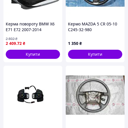
Керма повороту BMW X6
Кермо MAZDA 5 CR 05-10
E71 E72 2007-2014
C245-32-980
2 802
₴
2 409
.72
₴
1 350
₴
Купити
Купити