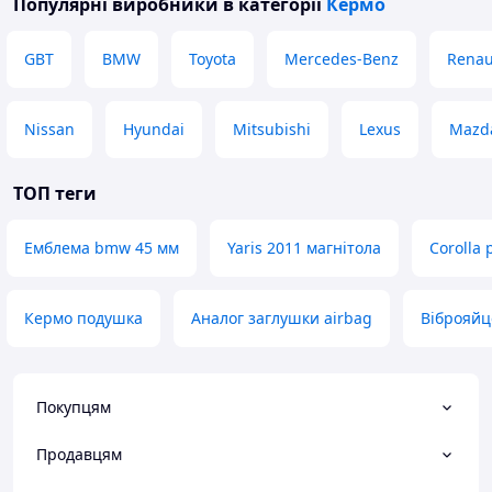
Популярні виробники
в категорії
Кермо
GBT
BMW
Toyota
Mercedes-Benz
Renau
Nissan
Hyundai
Mitsubishi
Lexus
Mazd
ТОП теги
Емблема bmw 45 мм
Yaris 2011 магнітола
Corolla
Кермо подушка
Аналог заглушки airbag
Віброяйце
Покупцям
Продавцям