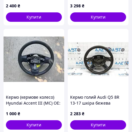
пелюстки, подряпини,
2 400
₴
3 298
₴
відклеїлася шкіра
32336867280
Купити
Купити
Кермо (кермове колесо)
Кермо голий Audi Q5 8R
Hyundai Accent III (MC) OE:
13-17 шкіра бежева
561201E500
truffelbeige, без кнопок, 4
1 000
₴
2 283
₴
спиці, подряпини
4L0419091ACSF1
Купити
Купити