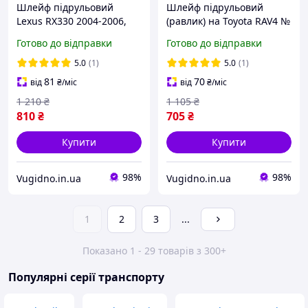
Шлейф підрульовий
Шлейф підрульовий
Lexus RX330 2004-2006,
(равлик) на Toyota RAV4 №
RX400h 2006-2008 №
84306-42012
Готово до відправки
Готово до відправки
84306-4803,84306-
06140,84306-0E010
5.0
(1)
5.0
(1)
81
70
від
₴
/міс
від
₴
/міс
1 210
₴
1 105
₴
810
₴
705
₴
Купити
Купити
98%
98%
Vugidno.in.ua
Vugidno.in.ua
1
2
3
...
Показано 1 - 29 товарів з 300+
Популярні серії транспорту