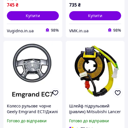
745
₴
735
₴
Купити
Купити
98%
98%
Vugidno.in.ua
VMK.in.ua
Колесо рульове чорне
Шлейф підрульовий
Geely Emgrand EC7/Джилі
(равлик) Mitsubishi Lancer
Емгранд ЕЦ7 -
1995-2000 № MR228113,
Готово до відправки
Готово до відправки
106400105500669, (з
SW609636