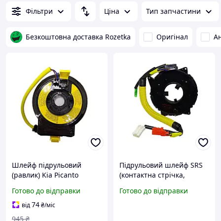
Фільтри
Ціна
Тип запчастини
Безкоштовна доставка Rozetka
Оригінал
А
Шлейф підрульовий
Підрульовий шлейф SRS
(равлик) Kia Picanto
(контактна стрічка,
Hyundai i10 2007-2013 №
"равлик") MR228113 /
Готово до відправки
Готово до відправки
9349007410
SW609636 для Mitsubishi
74
від
₴
/міс
945
₴