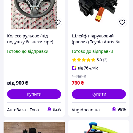
Колесо рульове (під
Шлейф підрульовий
подушку безпеки сіре)
(равлик) Toyota Auris №
Geely MK/Джилі МК -
84306-0D070
Готово до відправки
Готово до відправки
101400174400651-01, (з
розбірки)
5.0
(2)
76
від
₴
/міс
1 260
₴
від
900
₴
760
₴
Купити
Купити
92%
98%
AutoBaza - Товари для автомобілей та життя
Vugidno.in.ua