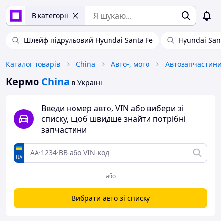
В категорії
Шлейф підрульовий Hyundai Santa Fe
Hyundai San
Каталог товарів
China
Авто-, мото
Автозапчастин
Кермо
China
в Україні
Введи номер авто, VIN або вибери зі
списку, щоб швидше знайти потрібні
запчастини
UA
або
Вибрати авто зі списку