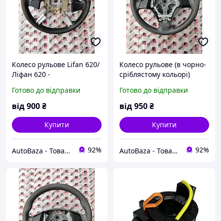
Колесо рульове Lifan 620/
Колесо рульове (в чорно-
Ліфан 620 -
сріблястому кольорі)
B3402100C1B14, (з
Geely MK/Джилі МК -
Готово до відправки
Готово до відправки
розбірки)
101300275652701, (з
розбірки)
від
900
₴
від
950
₴
Купити
Купити
92%
92%
AutoBaza - Товари для автомобілей та життя
AutoBaza - Товари для автомобілей та життя