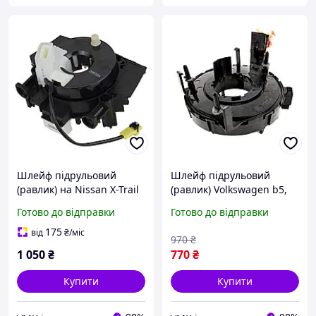
Шлейф підрульовий
Шлейф підрульовий
(равлик) на Nissan X-Trail
(равлик) Volkswagen b5,
T31 2007-2014 № B5567-
Bora, AUDI , SEAT №
Готово до відправки
Готово до відправки
JD40E (Ш-1914)
1J0959653C
175
від
₴
/міс
970
₴
1 050
₴
770
₴
Купити
Купити