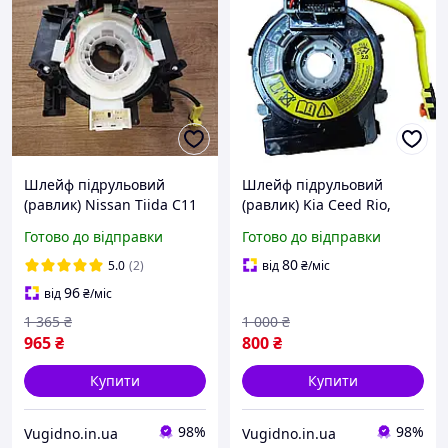
Шлейф підрульовий
Шлейф підрульовий
(равлик) Nissan Tiida C11
(равлик) Kia Ceed Rio,
2007, 2008, 2009, 2010,
Hyundai Santa Fe 2012-
Готово до відправки
Готово до відправки
2011, 2012, 2013 № 25567-
2018 № 93490A6315,
et225
934901R311
80
5.0
(2)
від
₴
/міс
96
від
₴
/міс
1 365
₴
1 000
₴
965
₴
800
₴
Купити
Купити
98%
98%
Vugidno.in.ua
Vugidno.in.ua