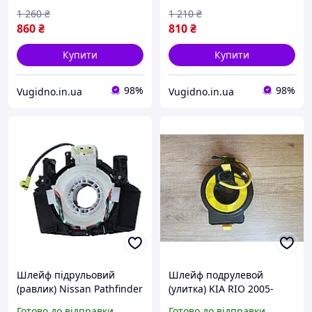
1 260
₴
1 210
₴
860
₴
810
₴
Купити
Купити
98%
98%
Vugidno.in.ua
Vugidno.in.ua
Шлейф підрульовий
Шлейф подрулевой
(равлик) Nissan Pathfinder
(улитка) KIA RIO 2005-
2005-2015 № 25567EB301,
2006 № 93490-1G210
Готово до відправки
Готово до відправки