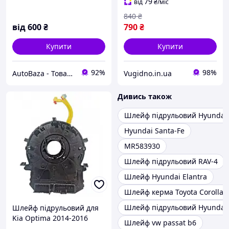
розбірки)
79
від
₴
/міс
840
₴
від
600
₴
790
₴
Купити
Купити
92%
98%
AutoBaza - Товари для автомобілей та життя
Vugidno.in.ua
Дивись також
Шлейф підрульовий Hyundai 
Hyundai Santa-Fe
MR583930
Шлейф підрульовий RAV-4
Шлейф Hyundai Elantra
Шлейф керма Toyota Corolla
Шлейф підрульовий Hyundai 
Шлейф підрульовий для
Kia Optima 2014-2016
Шлейф vw passat b6