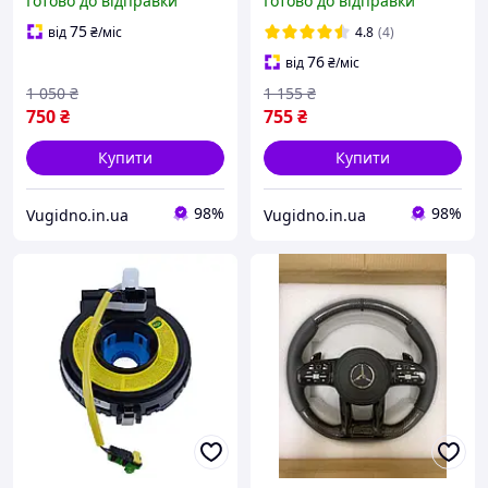
Готово до відправки
Готово до відправки
93490-2T325
1P170, 93490-2P170
75
від
₴
/міс
4.8
(4)
76
від
₴
/міс
1 050
₴
1 155
₴
750
₴
755
₴
Купити
Купити
98%
98%
Vugidno.in.ua
Vugidno.in.ua