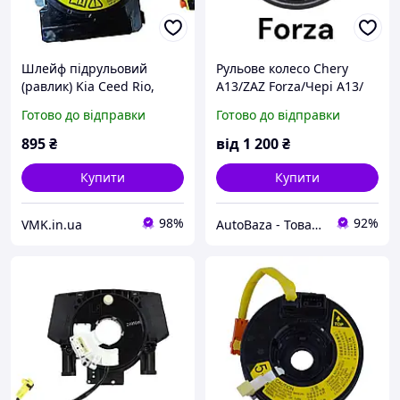
Шлейф підрульовий
Рульове колесо Chery
(равлик) Kia Ceed Rio,
A13/ZAZ Forza/Чері А13/
Hyundai Santa Fe 2012-
ЗАЗ Форза - A13-
Готово до відправки
Готово до відправки
2018 № 93490A6315,
3402110BA, (з розбірки)
934901R311
895
₴
від
1 200
₴
Купити
Купити
98%
92%
VMK.in.ua
AutoBaza - Товари для автомобілей та життя