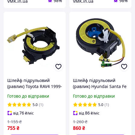
98%
98%
VMK.in.ua
VMK.in.ua
Шлейф підрульовий
Шлейф підрульовий
(равлик) Toyota RAV4 1999-
(равлик) Hyundai Santa Fe
2004 № 84306-12070,
2006, 2007, 2008, 2009,
Готово до відправки
Готово до відправки
84306-3Q120, 84306-30120
2010, 2011, 2012 №
934902B300
5.0
(1)
5.0
(1)
76
86
від
₴
/міс
від
₴
/міс
1 155
₴
1 260
₴
755
₴
860
₴