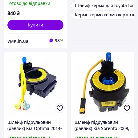
Готово до відправки
Шлейф керма для toyota fort
840
₴
Кермо кермо кермо кермо ке
Купити
98%
VMK.in.ua
Шлейф підрульовий
Шлейф підрульовий
(равлик) Kia Optima 2014-
(равлик) Kia Sorento 2009,
2016 № 934902T325,
2010, 2011, 2012 № 93490-