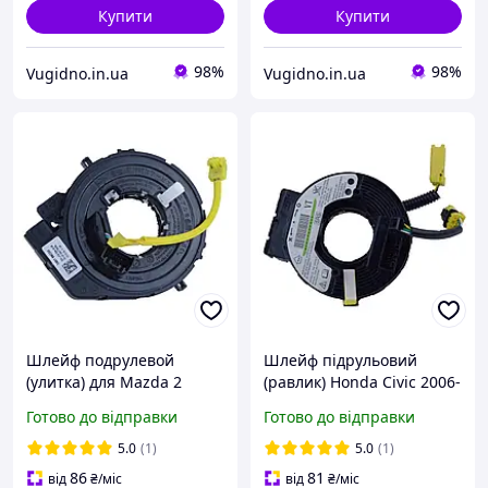
Купити
Купити
98%
98%
Vugidno.in.ua
Vugidno.in.ua
Шлейф подрулевой
Шлейф підрульовий
(улитка) для Mazda 2
(равлик) Honda Civic 2006-
Demio № D651-66-CS0
2011 № 77900-SNA-K02
Готово до відправки
Готово до відправки
5.0
(1)
5.0
(1)
86
81
від
₴
/міс
від
₴
/міс