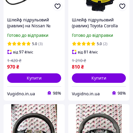
Шлейф підрульовий
Шлейф підрульовий
(равлик) на Nissan №
(равлик) Toyota Corolla
25515-CY70A
2002, 2003,2004, 2005,
Готово до відправки
Готово до відправки
2006, 2007, 2008 № 84306-
52050
5.0
(3)
5.0
(2)
97
81
від
₴
/міс
від
₴
/міс
1 420
₴
1 210
₴
970
₴
810
₴
Купити
Купити
98%
98%
Vugidno.in.ua
Vugidno.in.ua