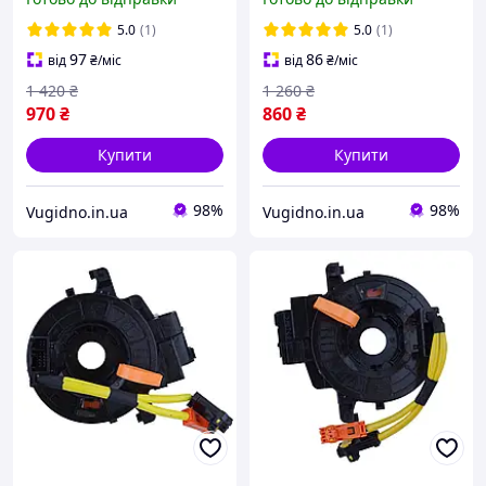
25567eb60a
5.0
(1)
5.0
(1)
97
86
від
₴
/міс
від
₴
/міс
1 420
₴
1 260
₴
970
₴
860
₴
Купити
Купити
98%
98%
Vugidno.in.ua
Vugidno.in.ua