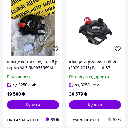
Кільце контактне, шлейф
Кільце керма VW Golf VI
керма VAG 5K0953569AL
(2009 2013) Passat B7
(2011 2015) Tiguan I (2007
В наявності
Готово до відправки
2016) (5K0953569AR) (VAG)
3250
3058
від
₴
/міс
від
₴
/міс
19 500
₴
30 579
₴
Купити
Купити
99%
98%
ORIGINAL AUTO
"Технo-автозапчастини" ВАЗ, ГАЗ, Daewoo, Chevrolet, ГБО