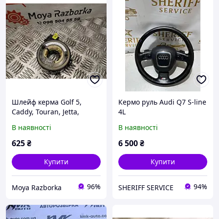
Шлейф керма Golf 5,
Кермо руль Audi Q7 S-line
Caddy, Touran, Jetta,
4L
Oktavia A5
В наявності
В наявності
625
₴
6 500
₴
Купити
Купити
96%
94%
Moya Razborka
SHERIFF SERVICE