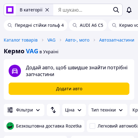
В категорії
Передні стійки гольф 4
AUDI A6 C5
Кермо vo
Каталог товарів
VAG
Авто-, мото
Автозапчастини
Кермо
VAG
в Україні
Додай авто, щоб швидше знайти потрібні
запчастини
Додати авто
Фільтри
Ціна
Тип техніки
Кр
Безкоштовна доставка Rozetka
Легковий автомобі