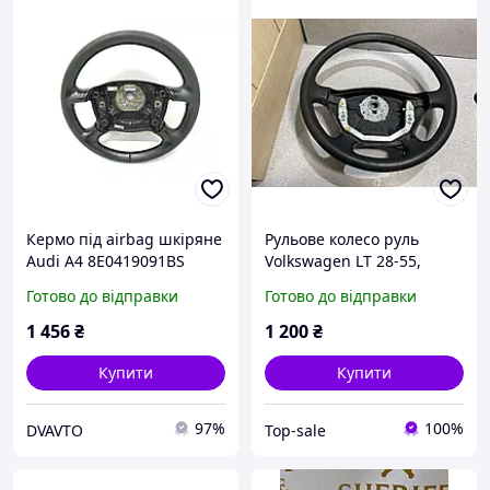
Кермо під airbag шкіряне
Рульове колесо руль
Audi A4 8E0419091BS
Volkswagen LT 28-55,
Mercedes Sprinter 1996-
Готово до відправки
Готово до відправки
2006, 2D0419091
1 456
₴
1 200
₴
Купити
Купити
97%
100%
DVAVTO
Top-sale