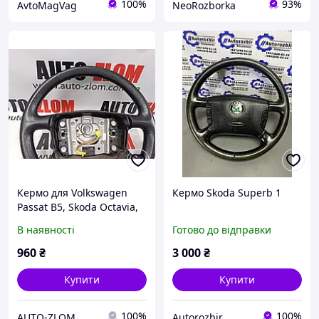
100%
93%
AvtoMagVag
NeoRozborka
Кермо для Volkswagen
Кермо Skoda Superb 1
Passat B5, Skoda Octavia,
3B0419091J
В наявності
Готово до відправки
960
₴
3 000
₴
Купити
Купити
100%
100%
AUTO-ZLOM
Autorozbir