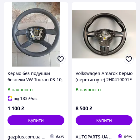
Кермо без подушки
Volkswagen Amarok Кермо
безпеки VW Touran 03-10,
(перетягнуте) 2H0419091E
1T0419091C
В наявності
В наявності
183
від
₴
/міс
1 100
₴
8 500
₴
Купити
Купити
92%
94%
gazplus.com.ua - Газобалонное оборудование для Авто оптом и в розницу.
AUTOPARTS-UA авторозборка SKODA OCTAVIA A5