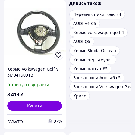
Дивись також
Передні стійки гольф 4
AUDI A6 C5
Кермо volkswagen golf 4
AUDI Q5
Кермо Skoda Octavia
Кермо чері амулет
Кермо пассат б5
Кермо Volkswagen Golf V
5M0419091B
Запчастини Audi a6 c5
Готово до відправки
Запчастини Volkswagen Passa
3 413
₴
Крило
Купити
97%
DVAVTO