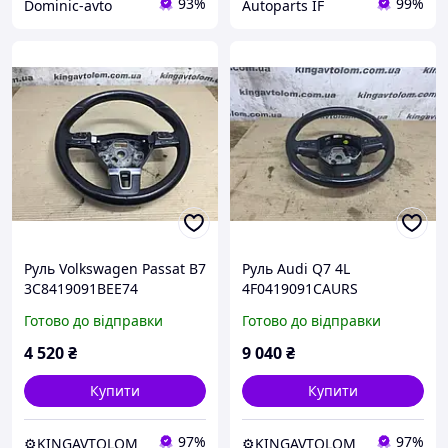
93%
99%
Dominic-avto
Autoparts IF
Руль Volkswagen Passat B7
Руль Audi Q7 4L
3C8419091BEE74
4F0419091CAURS
Готово до відправки
Готово до відправки
4 520
₴
9 040
₴
Купити
Купити
97%
97%
⚙️KINGAVTOLOM
⚙️KINGAVTOLOM