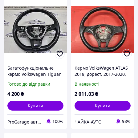
Багатофункціональне
Кермо VolksWagen ATLAS
кермо Volkswagen Tiguan
2018, дорест. 2017-2020,
II VAG 5NN419091BE
3QF419091JE74 Без
Готово до відправки
В наявності
дефектів, 26606 - 8698
4 200
₴
2 011
.03
₴
Купити
Купити
100%
98%
ProGarage авторозбірка, запчастини, доставка по Україні
ЧАЙКА-AVTO