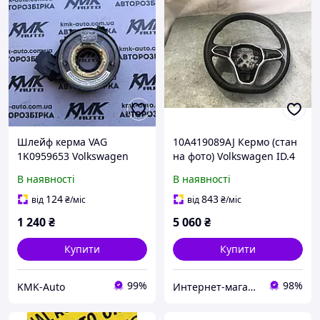
Шлейф керма VAG
10A419089AJ Кермо (стан
1K0959653 Volkswagen
на фото) Volkswagen ID.4
Touran Golf 5 Caddy Jetta
В наявності
В наявності
124
843
від
₴
/міс
від
₴
/міс
1 240
₴
5 060
₴
Купити
Купити
99%
98%
KMK-Auto
Интернет-магазин автозапчастей ВсеАвто