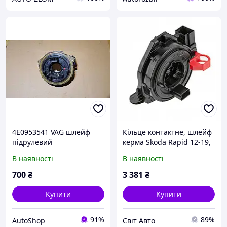
4E0953541 VAG шлейф
Кільце контактне, шлейф
підрулевий
керма Skoda Rapid 12-19,
6C0959653
В наявності
В наявності
700
₴
3 381
₴
Купити
Купити
91%
89%
AutoShop
Свiт Авто