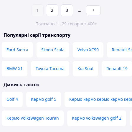
1
2
3
...
Показано 1 - 29 товарів з 400+
Популярні серії транспорту
Ford Sierra
Skoda Scala
Volvo XC90
Renault S
BMW X1
Toyota Tacoma
Kia Soul
Renault 19
Дивись також
Golf 4
Кермо golf 5
Кермо кермо кермо кермо кер
Кермо Volkswagen Touran
Кермо volkswagen golf 2