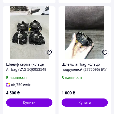
Шлейф керма (кільце
Шлейф airbag кольцо
Airbag) VAG 5Q0953549
подрулевой (2775096) Б\У
Оригинал Підходить для
В наявності
В наявності
Fiat Stilo/Alfa/Lancia
750
від
₴
/міс
4 500
₴
1 000
₴
Купити
Купити