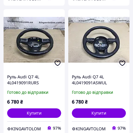
Руль Audi Q7 4L
Руль Audi Q7 4L
4L0419091RURS
4L0419091ASWUL
Готово до відправки
Готово до відправки
6 780
₴
6 780
₴
Купити
Купити
97%
97%
⚙️KINGAVTOLOM
⚙️KINGAVTOLOM