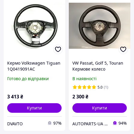
Кермо Volkswagen Tiguan
VW Passat, Golf 5, Touran
1Q0419091AC
Кермове колесо
(перетягнутий,
Готово до відправки
В наявності
перешитий) 1K0418091AG
5.0
(1)
3 413
₴
2 300
₴
Купити
Купити
97%
94%
DVAVTO
AUTOPARTS-UA авторозборка SKODA OCTAVIA A5