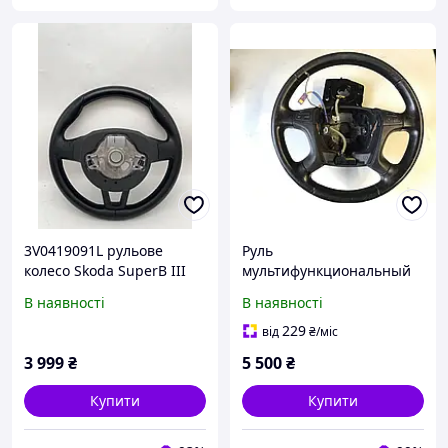
3V0419091L рульове
Руль
колесо Skoda SuperB III
мультифункциональный
16-21 Octavia A7
Skoda Superb 3u0419091n
В наявності
В наявності
запчастини б/в шрот
3u0959537 1Z0959537
1Z0959538 1j0959654ap
229
від
₴
/міс
3u0959542a
3 999
₴
5 500
₴
Купити
Купити