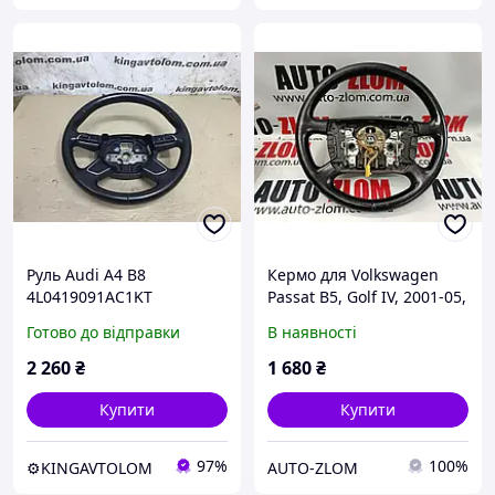
Руль Audi A4 B8
Кермо для Volkswagen
4L0419091AC1KT
Passat B5, Golf IV, 2001-05,
1J0419091C
Готово до відправки
В наявності
2 260
₴
1 680
₴
Купити
Купити
97%
100%
⚙️KINGAVTOLOM
AUTO-ZLOM