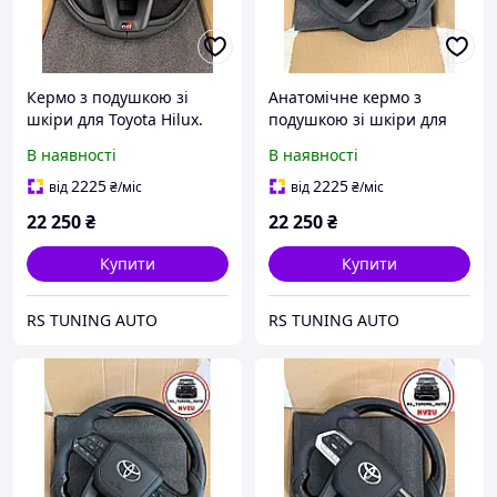
Кермо з подушкою зі
Анатомічне кермо з
шкіри для Toyota Hilux.
подушкою зі шкіри для
Рояльний лак. В стилі
Toyota Hilux. GR. Шкіра. В
В наявності
В наявності
LC300. В сборі.
сборі.
2225
2225
від
₴
/міс
від
₴
/міс
22 250
₴
22 250
₴
Купити
Купити
RS TUNING AUTO
RS TUNING AUTO