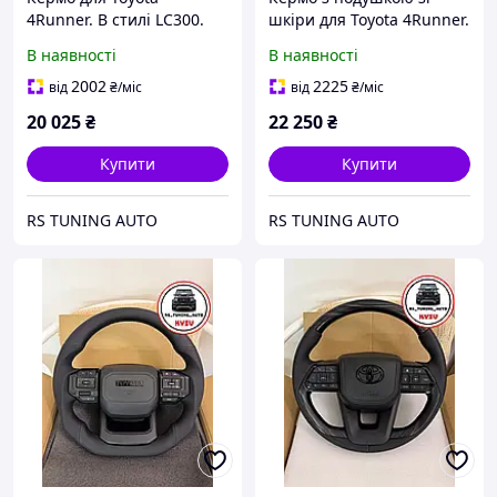
4Runner. В стилі LC300.
шкіри для Toyota 4Runner.
Рояльний лак. В сборі.
В стилі LC300. Рояльний
В наявності
В наявності
лак. В сборі.
2002
2225
від
₴
/міс
від
₴
/міс
20 025
₴
22 250
₴
Купити
Купити
RS TUNING AUTO
RS TUNING AUTO