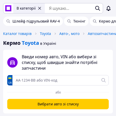
В категорії
Шлейф підрульовий RAV-4
Тюнінг
Кермо дл
Каталог товарів
Toyota
Авто-, мото
Автозапчастин
Кермо
Toyota
в Україні
Введи номер авто, VIN або вибери зі
списку, щоб швидше знайти потрібні
запчастини
UA
або
Вибрати авто зі списку