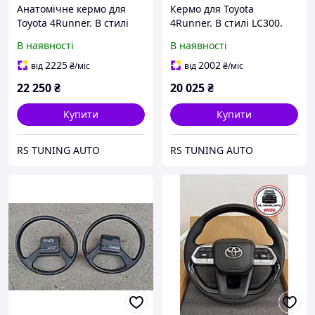
Анатомічне кермо для
Кермо для Toyota
Toyota 4Runner. В стилі
4Runner. В стилі LC300.
Прадо 250. Шкіра. В
Сіре дерево. В зборі.
В наявності
В наявності
сборі.
2225
2002
від
₴
/міс
від
₴
/міс
22 250
₴
20 025
₴
Купити
Купити
RS TUNING AUTO
RS TUNING AUTO