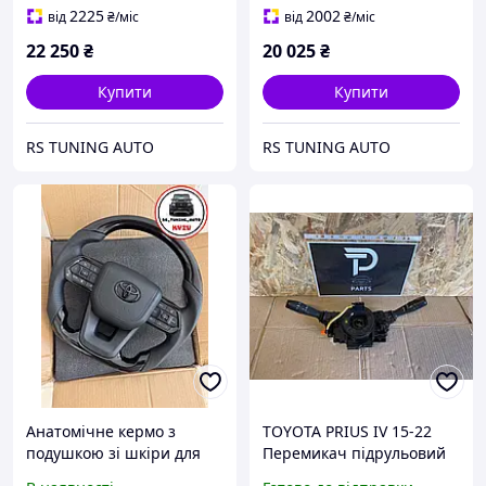
2225
2002
від
₴
/міс
від
₴
/міс
22 250
₴
20 025
₴
Купити
Купити
RS TUNING AUTO
RS TUNING AUTO
Анатомічне кермо з
TOYOTA PRIUS IV 15-22
подушкою зі шкіри для
Перемикач підрульовий
Toyota 4Runner. Рояльний
шлейф 17F744