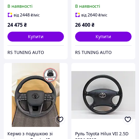
GR. В сборі.
шкіри для Toyota 4Runner.
В наявності
В наявності
В сборі.
2448
2640
від
₴
/міс
від
₴
/міс
24 475
₴
26 400
₴
Купити
Купити
RS TUNING AUTO
RS TUNING AUTO
Кермо з подушкою зі
Руль Toyota Hilux VII 2.5D