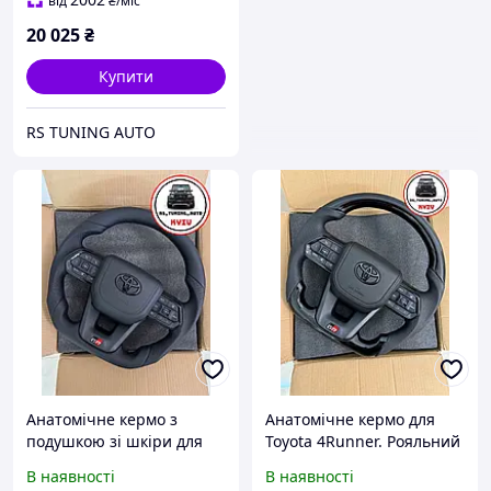
від
₴
/міс
20 025
₴
Купити
RS TUNING AUTO
Анатомічне кермо з
Анатомічне кермо для
подушкою зі шкіри для
Toyota 4Runner. Рояльний
Toyota 4Runner. Шкіра.
лак. GR. В сборі.
В наявності
В наявності
GR. В сборі.