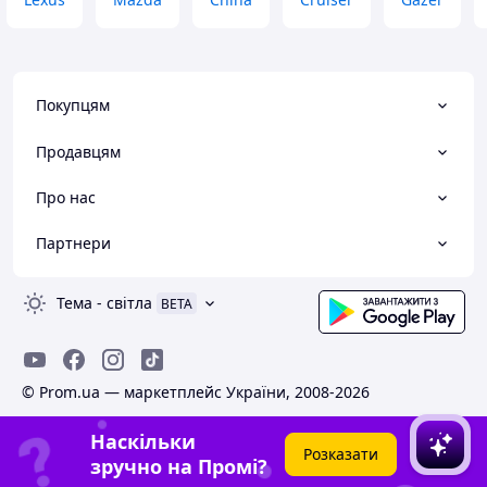
Покупцям
Продавцям
Про нас
Партнери
Тема
-
світла
BETA
© Prom.ua — маркетплейс України, 2008-2026
Наскільки
Розказати
зручно на Промі?