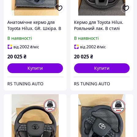
Анатомічне кермо для
Кермо для Toyota Hilux.
Toyota Hilux. GR. Шкіра. В
Рояльний лак. В стилі
сборі.
LC300. В сборі.
В наявності
В наявності
2002
2002
від
₴
/міс
від
₴
/міс
20 025
₴
20 025
₴
Купити
Купити
RS TUNING AUTO
RS TUNING AUTO