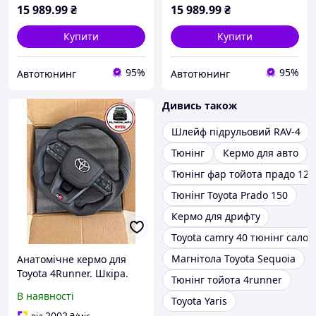
15 989
.99
₴
15 989
.99
₴
Купити
Купити
95%
95%
Автотюнинг
Автотюнинг
Дивись також
Шлейф підрульовий RAV-4
Тюнінг
Кермо для авто
Тюнінг фар тойота прадо 120
Тюнінг Toyota Prado 150
Кермо для дрифту
Toyota camry 40 тюнінг салон
Магнітола Toyota Sequoia
Анатомічне кермо для
Toyota 4Runner. Шкіра.
Тюнінг тойота 4runner
GR. В сборі.
В наявності
Toyota Yaris
2002