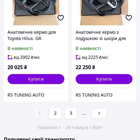
Анатомічне кермо для
Анатомічне кермо з
Toyota Hilux. GR.
подушкою зі шкіри для
Рояльний лак. В сборі.
Toyota Hilux. GR.
В наявності
В наявності
Рояльний лак. В сборі.
2002
2225
від
₴
/міс
від
₴
/міс
20 025
₴
22 250
₴
Купити
Купити
RS TUNING AUTO
RS TUNING AUTO
1
2
3
...
Показано 1 - 29 товарів з 600+
Популярні серії транспорту