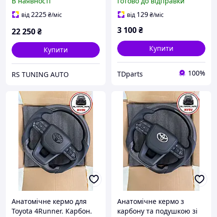
В наявності
Готово до відправки
лак. GR. В сборі.
2225
129
від
₴
/міс
від
₴
/міс
3 100
₴
22 250
₴
Купити
Купити
100%
TDparts
RS TUNING AUTO
Анатомічне кермо для
Анатомічне кермо з
Toyota 4Runner. Карбон.
карбону та подушкою зі