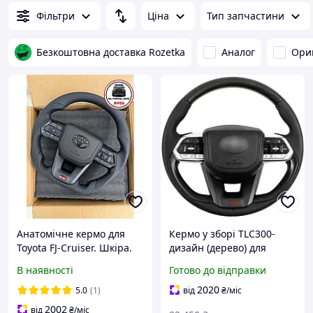
Фільтри
Ціна
Тип запчастини
Безкоштовна доставка Rozetka
Аналог
Ори
Анатомічне кермо для
Кермо у зборі TLC300-
Toyota FJ-Cruiser. Шкіра.
дизайн (дерево) для
GR. В сборі.
Toyota Land Cruiser 200
В наявності
Готово до відправки
2007-2021 рр
2020
5.0
(1)
від
₴
/міс
2002
від
₴
/міс