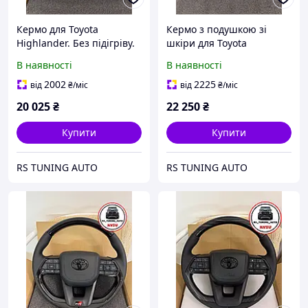
Кермо для Toyota
Кермо з подушкою зі
Highlander. Без підігріву.
шкіри для Toyota
Дерево. В стилі LC300. В
Highlander. Без підігріву.
В наявності
В наявності
сборі.
Дерево. В стилі LC300. В
сборі.
2002
2225
від
₴
/міс
від
₴
/міс
20 025
₴
22 250
₴
Купити
Купити
RS TUNING AUTO
RS TUNING AUTO