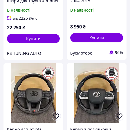
шкіри для Toyota 4Runner.
2004-2015
В стилі LC300. Дерево. В
В наявності
В наявності
сборі.
2225
від
₴
/міс
8 950
₴
22 250
₴
Купити
Купити
96%
БусМоторс
RS TUNING AUTO
Кермо для Toyota
Кермо з подушкою зі