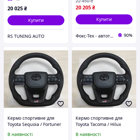
22 450
₴
20 205
₴
20 025
₴
Купити
Купити
90%
Фокс-Тех - автотюнінг
RS TUNING AUTO
Кермо спортивне для
Кермо спортивне для
Toyota Sequoia / Fortuner
Toyota Tacoma / Hilux
2001- GR Sport шкіряне з
2004- GR Sport шкіряне з
В наявності
В наявності
подушкою безпеки
подушкою безпеки