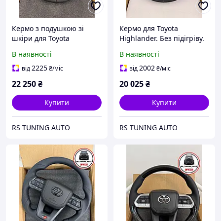
Кермо з подушкою зі
Кермо для Toyota
шкіри для Toyota
Highlander. Без підігріву.
Highlander. Без підігріву.
Сіре дерево. В стилі
В наявності
В наявності
Рояльний лак. В стилі
LC300. В зборі.
LC300. В зборі.
2225
2002
від
₴
/міс
від
₴
/міс
22 250
₴
20 025
₴
Купити
Купити
RS TUNING AUTO
RS TUNING AUTO