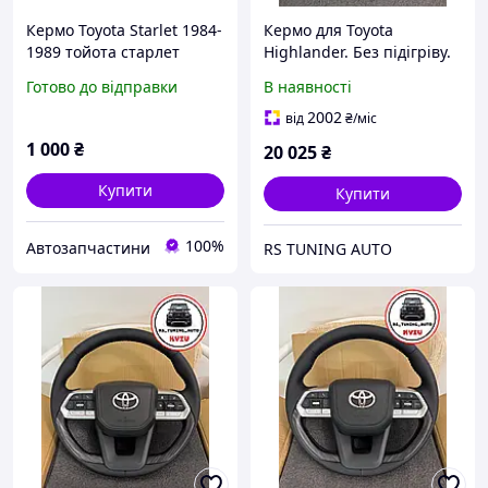
Кермо Toyota Starlet 1984-
Кермо для Toyota
1989 тойота старлет
Highlander. Без підігріву.
Рояльний лак. В стилі
Готово до відправки
В наявності
LC300. В сборі.
2002
від
₴
/міс
1 000
₴
20 025
₴
Купити
Купити
100%
Автозапчастини
RS TUNING AUTO