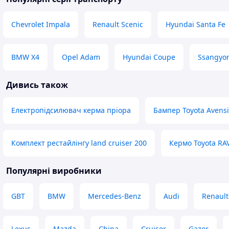
Chevrolet Impala
Renault Scenic
Hyundai Santa Fe
BMW X4
Opel Adam
Hyundai Coupe
Ssangyo
Дивись також
Електропідсилювач керма пріора
Бампер Toyota Avensi
Комплект рестайлінгу land cruiser 200
Кермо Toyota RA
Популярні виробники
GBT
BMW
Mercedes-Benz
Audi
Renault
Lexus
Mazda
China
Cruiser
Gazer