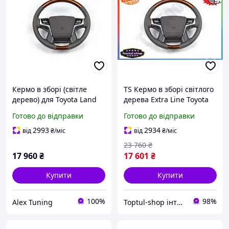
Кермо в зборі (світле
TS Кермо в зборі світлого
дерево) для Toyota Land
дерева Extra Line Toyota
Cruiser 200 2007-2021 рр
Land Cruiser 200 з Airbag
Готово до відправки
Готово до відправки
для встановлення в
штатні місця кер SHT55_Q
2993
2934
від
₴
/міс
від
₴
/міс
23 760
₴
17 960
₴
17 601
₴
Купити
Купити
100%
98%
Alex Tuning
Toptul-shop інтернет магазин