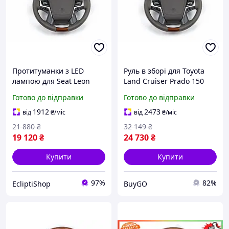
Протитуманки з LED
Руль в зборі для Toyota
лампою для Seat Leon
Land Cruiser Prado 150
2005-2012 (пара, біле
світле дерево стильний
Готово до відправки
Готово до відправки
світло, пластиковий
аксесуар для авто 2009
корпус)
2023 рр.
1912
2473
від
₴
/міс
від
₴
/міс
21 880
₴
32 149
₴
19 120
₴
24 730
₴
Купити
Купити
97%
82%
EcliptiShop
BuyGO