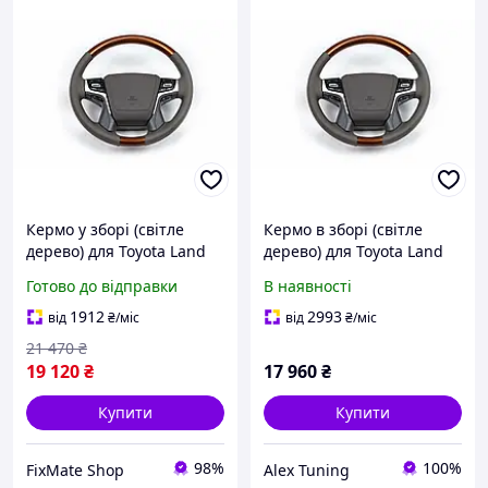
Кермо у зборі (світле
Кермо в зборі (світле
дерево) для Toyota Land
дерево) для Toyota Land
Cruiser 200 - Кермо у
Cruiser Prado 150 2009-
Готово до відправки
В наявності
зборі, Кермо для Toyota
2023 рр
Land Cruiser 200
1912
2993
від
₴
/міс
від
₴
/міс
21 470
₴
19 120
₴
17 960
₴
Купити
Купити
98%
100%
FixMate Shop
Alex Tuning