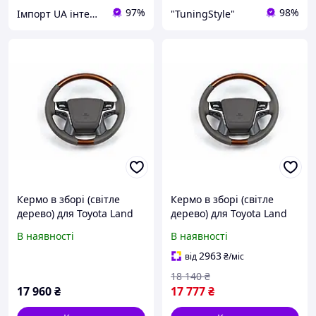
97%
98%
Імпорт UA інтернет магазин
"TuningStyle"
Кермо в зборі (світле
Кермо в зборі (світле
дерево) для Toyota Land
дерево) для Toyota Land
Cruiser Prado 150 2009-
Cruiser Prado 150 2009-
В наявності
В наявності
2023 рр
2023 рр
2963
від
₴
/міс
18 140
₴
17 960
₴
17 777
₴