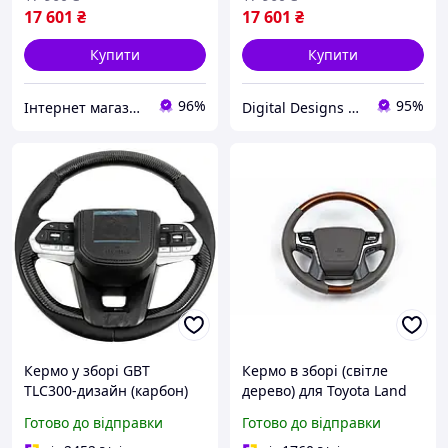
17 601
₴
17 601
₴
Купити
Купити
96%
95%
Інтернет магазин Рейлінгів, обвісів, аксесуарів
Digital Designs Ukraine
Кермо у зборі GBT
Кермо в зборі (світле
TLC300-дизайн (карбон)
дерево) для Toyota Land
для Toyota Land Cruiser
Cruiser 200 2007-2021 рр
Готово до відправки
Готово до відправки
200 2007-2021 рр