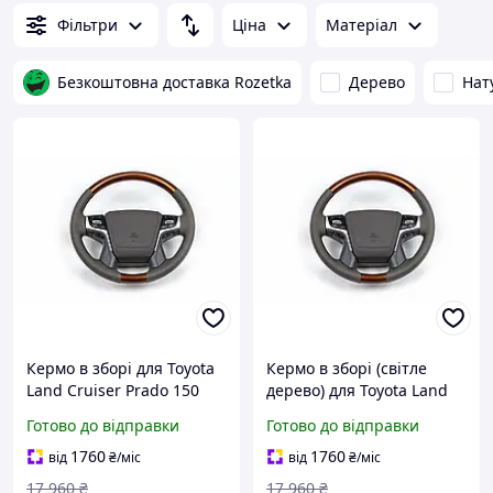
Фільтри
Ціна
Матеріал
Безкоштовна доставка Rozetka
Дерево
Нат
Кермо в зборі для Toyota
Кермо в зборі (світле
Land Cruiser Prado 150
дерево) для Toyota Land
світле дерево Різні
Cruiser Prado 150 2009-
Готово до відправки
Готово до відправки
матеріали
2023 рр
1760
1760
від
₴
/міс
від
₴
/міс
17 960
₴
17 960
₴