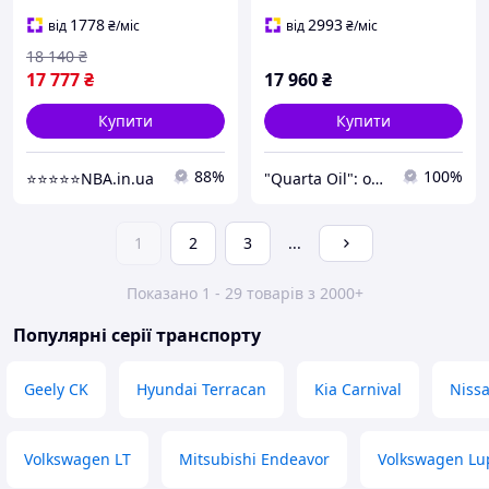
2023 рр
1778
2993
від
₴
/міс
від
₴
/міс
18 140
₴
17 777
₴
17 960
₴
Купити
Купити
88%
100%
⭐️⭐️⭐️⭐️⭐️NBA.in.ua
"Quarta Oil": обирайте найкраще для вашого авто!
1
2
3
...
Показано 1 - 29 товарів з 2000+
Популярні серії транспорту
Geely CK
Hyundai Terracan
Kia Carnival
Nissa
Volkswagen LT
Mitsubishi Endeavor
Volkswagen Lu