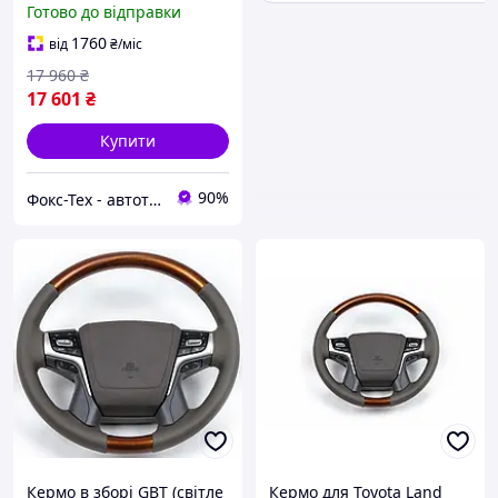
Готово до відправки
2023 рр
1760
від
₴
/міс
17 960
₴
17 601
₴
Купити
90%
Фокс-Тех - автотюнінг
Кермо в зборі GBT (світле
Кермо для Toyota Land