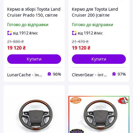
Кермо в зборі Toyota Land
Кермо для Toyota Land
Cruiser Prado 150, світле
Cruiser 200 (світле
дерево (67196)
дерево)
Готово до відправки
Готово до відправки
1912
1912
від
₴
/міс
від
₴
/міс
21 880
₴
21 470
₴
19 120
₴
19 120
₴
Купити
Купити
96%
97%
LunarCache - інтернет магазин автотюнінгу та запчастин для побутової техніки
CleverGear - інтернет-магазин, запчастини до побутової техніки, побутова хімія, автоаксесуари