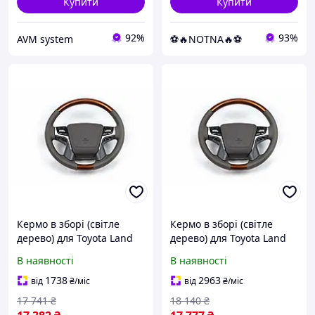
Купити
Купити
92%
93%
AVM system
⚽️🔥NOTNA🔥⚽️
Кермо в зборі (світле
Кермо в зборі (світле
дерево) для Toyota Land
дерево) для Toyota Land
Cruiser Prado 150 2009-
Cruiser Prado 150 2009-
В наявності
В наявності
2023 рр
2023 рр
1738
2963
від
₴
/міс
від
₴
/міс
17 741
₴
18 140
₴