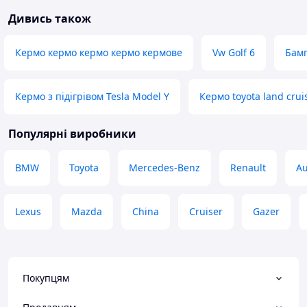
Дивись також
Кермо кермо кермо кермо кермове
Vw Golf 6
Бамп
Кермо з підігрівом Tesla Model Y
Кермо toyota land crui
Популярні виробники
BMW
Toyota
Mercedes-Benz
Renault
Au
Lexus
Mazda
China
Cruiser
Gazer
Покупцям