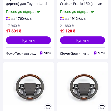
дерево) для Toyota Land
Cruiser Prado 150 (світле
Cruiser 200 2007-2021 рр
дерево)
Готово до відправки
Готово до відправки
1760
1912
від
₴
/міс
від
₴
/міс
17 960
₴
21 880
₴
17 601
₴
19 120
₴
Купити
Купити
90%
97%
Фокс-Тех - автотюнінг
CleverGear - інтернет-магазин, запчастини до побутової техніки, побутова хімія, автоаксесуари