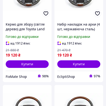
Кермо для збору (світле
Набір накладок на арки (4
дерево) для Toyota Land
шт, нержавіюча сталь)
Cruiser Prado 150 - Кермо
для Audi A4 B6 2000-2004
Готово до відправки
Готово до відправки
для збору, Кермо для
Toyota Land Cruiser Prado
1912
1912
від
₴
/міс
від
₴
/міс
21 880
₴
21 470
₴
19 120
₴
19 120
₴
Купити
Купити
98%
97%
FixMate Shop
EcliptiShop