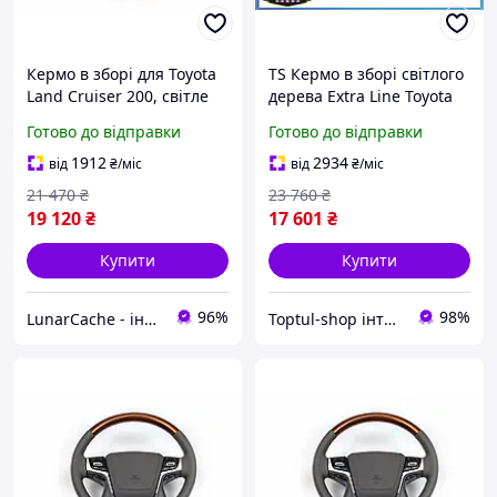
Кермо в зборі для Toyota
TS Кермо в зборі світлого
Land Cruiser 200, світле
дерева Extra Line Toyota
дерево (67194)
Land Cruiser Prado 150
Готово до відправки
Готово до відправки
для заміни старого керма
з Airbag SHT55_Q
1912
2934
від
₴
/міс
від
₴
/міс
21 470
₴
23 760
₴
19 120
₴
17 601
₴
Купити
Купити
96%
98%
LunarCache - інтернет магазин автотюнінгу та запчастин для побутової техніки
Toptul-shop інтернет магазин