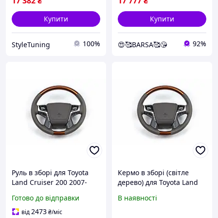
17 382
₴
17 777
₴
Купити
Купити
100%
92%
StyleTuning
😍🥰BARSA🥰😘
Руль в зборі для Toyota
Кермо в зборі (світле
Land Cruiser 200 2007-
дерево) для Toyota Land
2021 світле дерево
Cruiser Prado 150 2009-
Готово до відправки
В наявності
стильний аксесуар для
2023 рр
тюнінга авто.
2473
від
₴
/міс