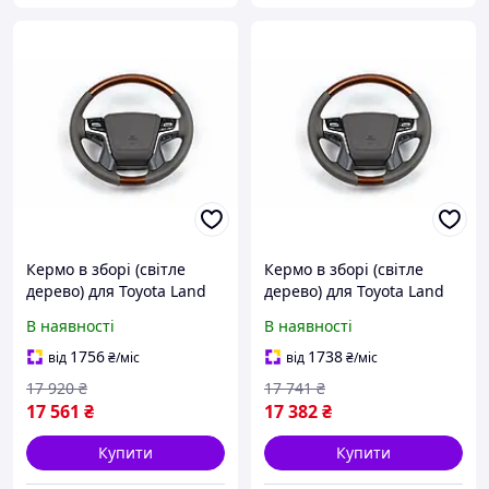
Кермо в зборі (світле
Кермо в зборі (світле
дерево) для Toyota Land
дерево) для Toyota Land
Cruiser Prado 150 2009-
Cruiser Prado 150 2009-
В наявності
В наявності
2023 рр
2023 рр
1756
1738
від
₴
/міс
від
₴
/міс
17 920
₴
17 741
₴
17 561
₴
17 382
₴
Купити
Купити