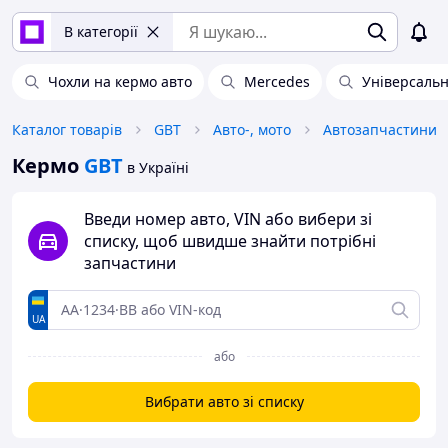
В категорії
Чохли на кермо авто
Mercedes
Універсальн
Каталог товарів
GBT
Авто-, мото
Автозапчастини
Кермо
GBT
в Україні
Введи номер авто, VIN або вибери зі
списку, щоб швидше знайти потрібні
запчастини
UA
або
Вибрати авто зі списку