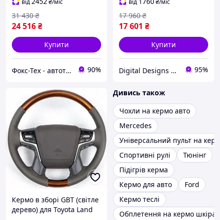
2452
1760
від
₴
/міс
від
₴
/міс
31 430
₴
17 960
₴
24 516
₴
17 601
₴
Купити
Купити
90%
95%
Фокс-Тех - автотюнінг
Digital Designs Ukraine
Дивись також
Чохли на кермо авто
Mercedes
Універсальний пульт на кер
Спортивні рулі
Тюнінг
Підігрів керма
Кермо для авто
Ford
Кермо теслі
Кермо в зборі GBT (світле
дерево) для Toyota Land
Обплетення на кермо шкіра
Cruiser Prado 150 2009-