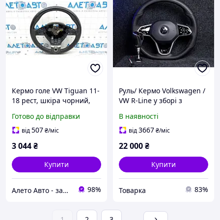
Кермо голе VW Tiguan 11-
Руль/ Кермо Volkswagen /
18 рест, шкіра чорний,
VW R-Line у зборі з
без кнопок, під хімчистку
подушкою / Руль
Готово до відправки
В наявності
1T0419091ACE74
Volkswagen Р-лайн
507
3667
від
₴
/міс
від
₴
/міс
3 044
₴
22 000
₴
Купити
Купити
98%
83%
Алето Авто - запчастини на авто зі США
Товарка
1
2
3
...