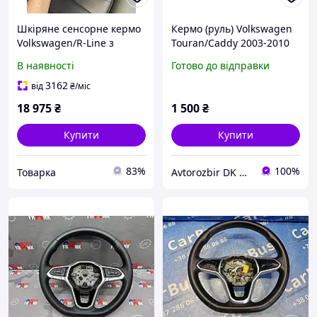
Шкіряне сенсорне кермо
Кермо (руль) Volkswagen
Volkswagen/R-Line з
Touran/Caddy 2003-2010
подушкою безпеки з
1T0419091L
В наявності
Готово до відправки
пелюстками
3162
від
₴
/міс
18 975
₴
1 500
₴
Купити
Купити
83%
100%
Товарка
Avtorozbir DK Motors