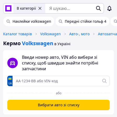
В категорії
Наклейки volkswagen
Передні стійки гольф 4
Каталог товарів
Volkswagen
Авто-, мото
Автозапч
Кермо
Volkswagen
в Україні
Введи номер авто, VIN або вибери зі
списку, щоб швидше знайти потрібні
запчастини
UA
або
Вибрати авто зі списку