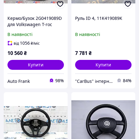
Кермо/Бузок 2G0419089D
Руль ID 4, 11K419089K
для Volkswagen T-roc
В наявності
В наявності
1056
від
₴
/міс
10 560
₴
7 781
₴
Купити
Купити
98%
84%
Auto Frank
"CarBus" інтернет-магазин запчастин