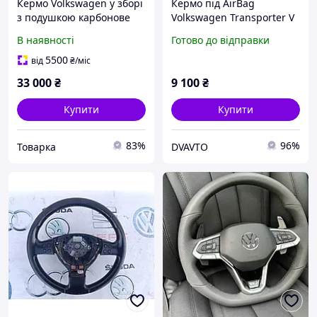
Кермо Volkswagen у зборі
Кермо під AirBag
з подушкою карбонове
Volkswagen Transporter V
7E0419091H
В наявності
Готово до відправки
5500
від
₴
/міс
33 000
₴
9 100
₴
Купити
Купити
83%
96%
Товарка
DVAVTO