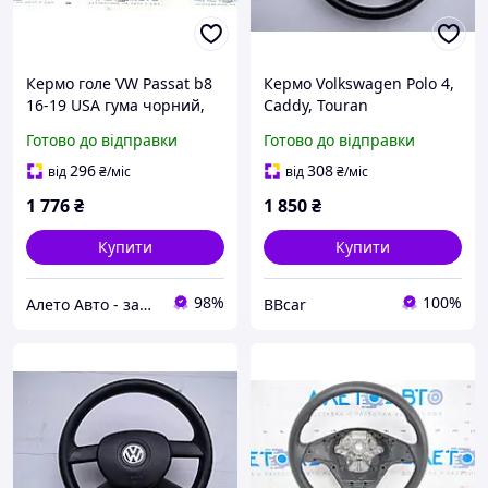
Кермо голе VW Passat b8
Кермо Volkswagen Polo 4,
16-19 USA гума чорний,
Caddy, Touran
без накладки та кнопок,
6Q0419091G, 1T0419091,
Готово до відправки
Готово до відправки
надлом кріплення,
6Q0880201E
потертість
296
308
від
₴
/міс
від
₴
/міс
5C0419091EN81U
1 776
₴
1 850
₴
Купити
Купити
98%
100%
Алето Авто - запчастини на авто зі США
BBcar