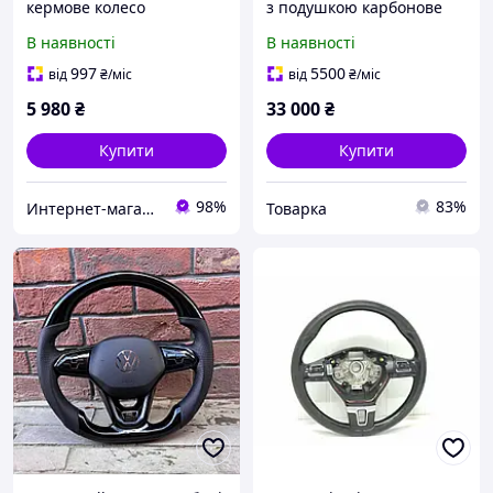
кермове колесо
з подушкою карбонове
Volkswagen ID.4
В наявності
В наявності
997
5500
від
₴
/міс
від
₴
/міс
5 980
₴
33 000
₴
Купити
Купити
98%
83%
Интернет-магазин автозапчастей ВсеАвто
Товарка