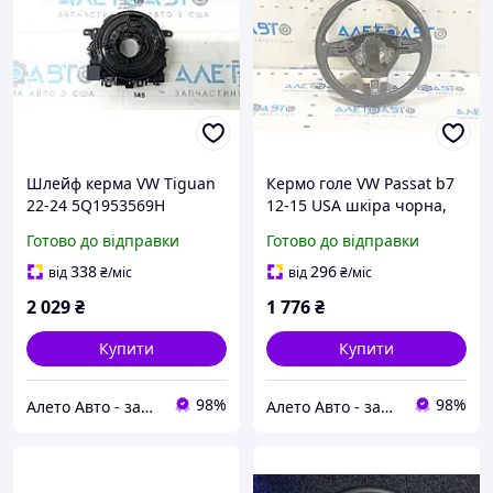
Шлейф керма VW Tiguan
Кермо голе VW Passat b7
22-24 5Q1953569H
12-15 USA шкіра чорна,
без кнопок, подряпини
Готово до відправки
Готово до відправки
561419091GE74
338
296
від
₴
/міс
від
₴
/міс
2 029
₴
1 776
₴
Купити
Купити
98%
98%
Алето Авто - запчастини на авто зі США
Алето Авто - запчастини на авто зі США