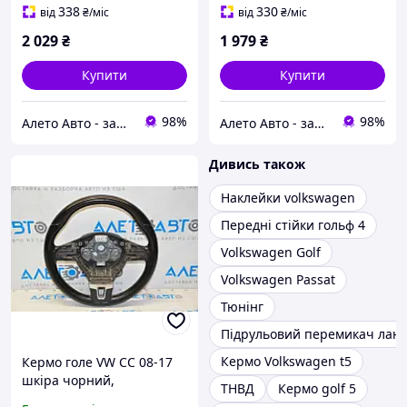
338
330
від
₴
/міс
від
₴
/міс
2 029
₴
1 979
₴
Купити
Купити
98%
98%
Алето Авто - запчастини на авто зі США
Алето Авто - запчастини на авто зі США
Дивись також
Наклейки volkswagen
Передні стійки гольф 4
Volkswagen Golf
Volkswagen Passat
Тюнінг
Підрульовий перемикач лан
Кермо Volkswagen t5
Кермо голе VW CC 08-17
шкіра чорний,
ТНВД
Кермо golf 5
подряпини, потертості,