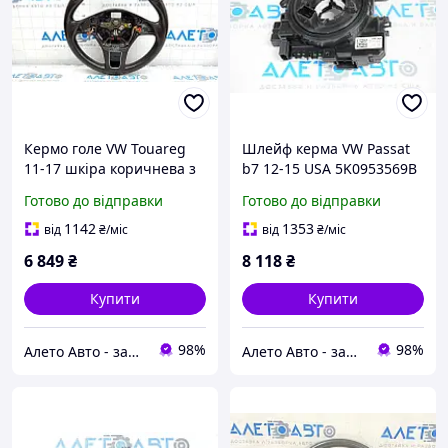
Кермо голе VW Touareg
Шлейф керма VW Passat
11-17 шкіра коричнева з
b7 12-15 USA 5K0953569B
підігрівом, без кнопок,
Готово до відправки
Готово до відправки
подряпини
7P6419091AX0U
1142
1353
від
₴
/міс
від
₴
/міс
6 849
₴
8 118
₴
Купити
Купити
98%
98%
Алето Авто - запчастини на авто зі США
Алето Авто - запчастини на авто зі США