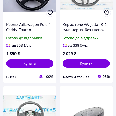
Кермо Volkswagen Polo 4,
Кермо голе VW Jetta 19-24
Caddy, Touran
гума чорна, без кнопок і
6Q0419091G, 1T0419091,
накладки 17A419091D81U
Готово до відправки
Готово до відправки
6Q0880201A
308
338
від
₴
/міс
від
₴
/міс
1 850
₴
2 029
₴
Купити
Купити
100%
98%
BBcar
Алето Авто - запчастини на авто зі США