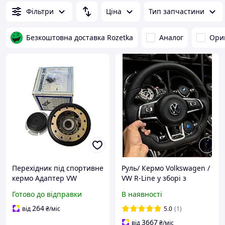
Фільтри
Ціна
Тип запчастини
Безкоштовна доставка Rozetka
Аналог
Ори
Перехідник під спортивне
Руль/ Кермо Volkswagen /
кермо Адаптер VW
VW R-Line у зборі з
Volkswagen GOLF 1-2
подушкою / Руль
Готово до відправки
В наявності
Volkswagen Р-лайн
264
від
₴
/міс
5.0
(1)
3667
від
₴
/міс