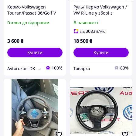
Кермо Volkswagen
Руль/ Кермо Volkswagen /
Touran/Passat B6/Golf V
VW R-Line у зборі з
2003-2010 3C0419091A
подушкою / Руль
Готово до відправки
В наявності
Volkswagen Р-лайн
3083
від
₴
/міс
3 600
₴
18 500
₴
Купити
Купити
100%
83%
Avtorozbir DK Motors
Товарка