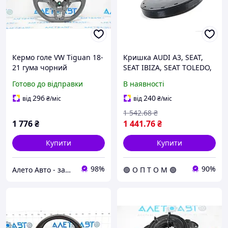
Кермо голе VW Tiguan 18-
Кришка AUDI A3, SEAT,
21 гума чорний
SEAT IBIZA, SEAT TOLEDO,
5NN419091BB81U
SKODA FABIA, SKODA
Готово до відправки
В наявності
OCTAVIA, VW BORA, VW
GOLF VOLKSWAGEN
296
240
від
₴
/міс
від
₴
/міс
VW.02M301211B
1 542
.68
₴
1 776
₴
1 441
.76
₴
Купити
Купити
98%
90%
Алето Авто - запчастини на авто зі США
🟢 О П Т О М 🟢