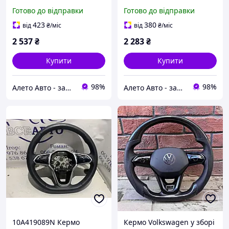
кнопки 56141909181U
затертий, тички
Готово до відправки
Готово до відправки
1K8419091QG0L
423
380
від
₴
/міс
від
₴
/міс
2 537
₴
2 283
₴
Купити
Купити
98%
98%
Алето Авто - запчастини на авто зі США
Алето Авто - запчастини на авто зі США
10A419089N Кермо
Кермо Volkswagen у зборі