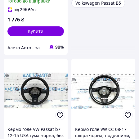
Готово до відправки
Volkswagen Passat B5
надірваний
1K8419091BQG0L
296
від
₴
/міс
1 776
₴
Купити
98%
Алето Авто - запчастини на авто зі США
Кермо голе VW Passat b7
Кермо голе VW CC 08-17
12-15 USA гума чорна, без
шкіра чорна, подряпини,