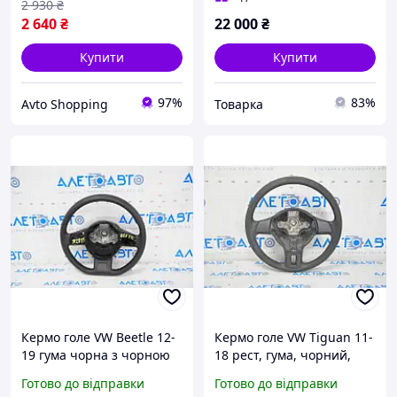
2 930
₴
2 640
₴
22 000
₴
Купити
Купити
97%
83%
Avto Shopping
Товарка
Кермо голе VW Beetle 12-
Кермо голе VW Tiguan 11-
19 гума чорна з чорною
18 рест, гума, чорний,
накладкою без кнопок
потерт 5K0419091BT81U
Готово до відправки
Готово до відправки
5C0419091AN041