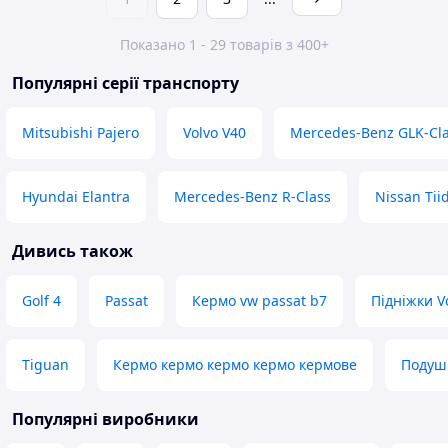
Показано 1 - 29 товарів з 400+
Популярні серії транспорту
Mitsubishi Pajero
Volvo V40
Mercedes-Benz GLK-Cl
Hyundai Elantra
Mercedes-Benz R-Class
Nissan Tii
Дивись також
Golf 4
Passat
Кермо vw passat b7
Підніжки V
Tiguan
Кермо кермо кермо кермо кермове
Подушк
Популярні виробники