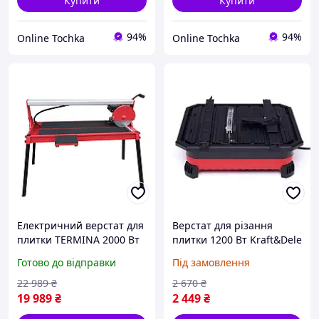
Купити
Купити
94%
94%
Online Tochka
Online Tochka
Електричний верстат для
Верстат для різання
плитки TERMINA 2000 Вт
плитки 1200 Вт Kraft&Dele
1200 мм плиткоріз з
KD3153 плиткоріз для
Готово до відправки
Під замовлення
нахилом диска
керамічної плитки
стаціонарний плиткоріз
22 989
₴
2 670
₴
19 989
₴
2 449
₴