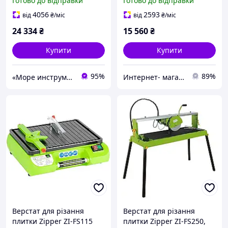
Готово до відправки
Готово до відправки
для обробки каменю
4056
2593
від
₴
/міс
від
₴
/міс
24 334
₴
15 560
₴
Купити
Купити
95%
89%
«Море инструментов»
Интернет- магазин "AKB-OK"
Верстат для різання
Верстат для різання
плитки Zipper ZI-FS115
плитки Zipper ZI-FS250,