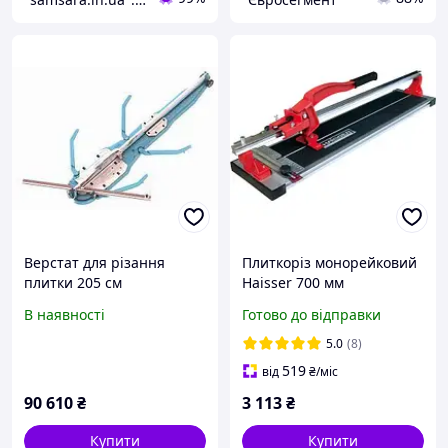
Верстат для різання
Плиткоріз монорейковий
плитки 205 см
Haisser 700 мм
Монорейковий плиткоріз
В наявності
Готово до відправки
Верстат для різання
плитки Ручний плиткоріз
5.0
(8)
519
від
₴
/міс
90 610
₴
3 113
₴
Купити
Купити