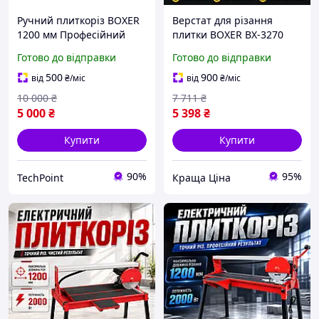
Ручний плиткоріз BOXER
Верстат для різання
1200 мм Професійний
плитки BOXER BX-3270
монорейковий верстат
1200 мм, товщина до 16
Готово до відправки
Готово до відправки
для плитки різання до 45°
мм, діагональний різ 45°
Підлоговий інструмент
500
900
від
₴
/міс
від
₴
/міс
для керамограніту
10 000
₴
7 711
₴
5 000
₴
5 398
₴
Купити
Купити
90%
95%
TechPoint
Краща Ціна