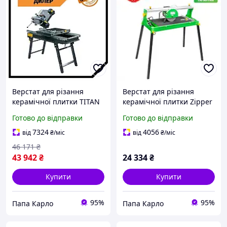
Верстат для різання
Верстат для різання
керамічної плитки TITAN
керамічної плитки Zipper
PK350-800 PAK
PAK ZI-FS200
Готово до відправки
Готово до відправки
7324
4056
від
₴
/міс
від
₴
/міс
46 171
₴
43 942
₴
24 334
₴
Купити
Купити
95%
95%
Папа Карло
Папа Карло