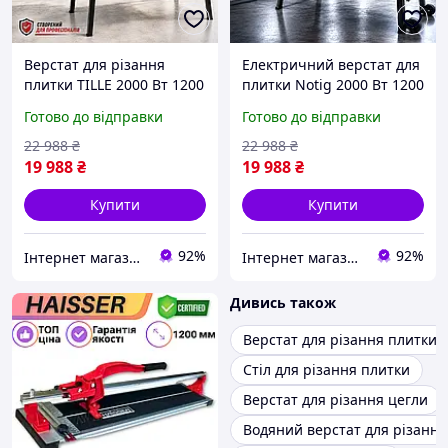
Верстат для різання
Електричний верстат для
плитки TILLE 2000 Вт 1200
плитки Notig 2000 Вт 1200
мм підлоговий плиткоріз
мм плиткоріз з колесами
Готово до відправки
Готово до відправки
для обробки мармуру
плиткоріз для різання
плиткоріз електричний з
мармуру плиткоріз
22 988
₴
22 988
₴
кутом нахилу
стаціонарний
19 988
₴
19 988
₴
Купити
Купити
92%
92%
Інтернет магазин ➤ Титан
Інтернет магазин ➤ Титан
Дивись також
Верстат для різання плитки
Стіл для різання плитки
Верстат для різання цегли
Водяний верстат для різання