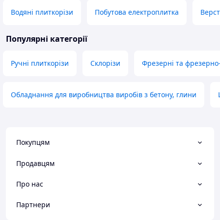
Водяні плиткорізи
Побутова електроплитка
Верст
Популярні категорії
Ручні плиткорізи
Склорізи
Фрезерні та фрезерно
Обладнання для виробництва виробів з бетону, глини
Покупцям
Продавцям
Про нас
Партнери