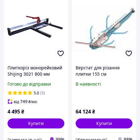
Плиткоріз монорейковий
Верстат для різання
Shijing 3021 800 мм
плитки 155 см
Червоний лазер Верстат
Готово до відправки
В наявності
для різання плитки
Ручний плиткоріз
5.0
(5)
749
від
₴
/міс
4 495
₴
64 124
₴
Купити
Купити
99%
88%
"samsara.in.ua": Інтернет-магазин інструментів, садової та побутової техніки
"Євросегмент"