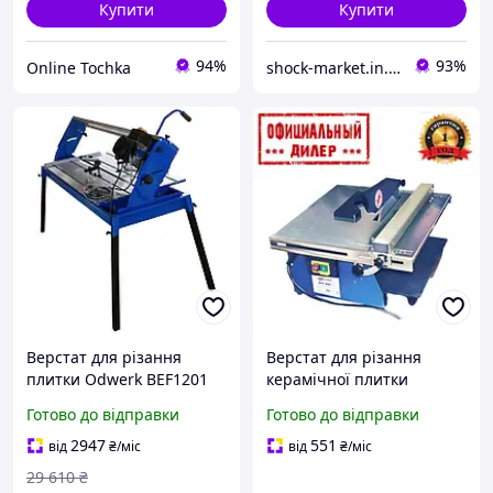
Купити
Купити
94%
93%
Online Tochka
shock-market.in.ua
Верстат для різання
Верстат для різання
плитки Odwerk BEF1201
керамічної плитки
Odwerk STP BEF 500
Готово до відправки
Готово до відправки
2947
551
від
₴
/міс
від
₴
/міс
29 610
₴