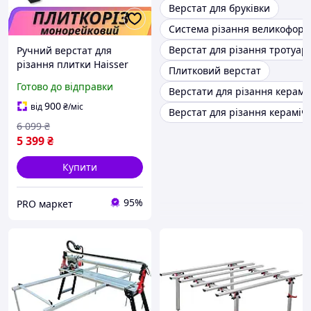
Верстат для бруківки
Система різання великоформ
Верстат для різання тротуар
Ручний верстат для
різання плитки Haisser
Плитковий верстат
Плиткоріз монорейковий
Готово до відправки
Верстати для різання керамо
1200 мм Верстат для
кахельної плитки
900
від
₴
/міс
Верстат для різання кераміч
Плиткоріз на
6 099
₴
підшипниках
5 399
₴
Купити
95%
PRO маркет