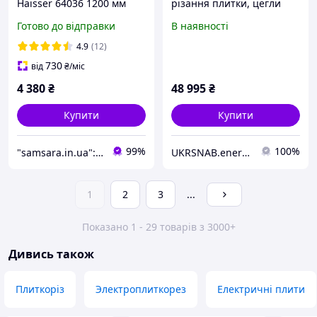
Haisser 64036 1200 мм
різання плитки, цегли
Ручний верстат для
Masalta MB14P-4
Готово до відправки
В наявності
різання плитки Верстат
для кахельної плитки
4.9
(12)
730
від
₴
/міс
4 380
₴
48 995
₴
Купити
Купити
99%
100%
"samsara.in.ua": Інтернет-магазин інструментів, садової та побутової техніки
UKRSNAB.energo
1
2
3
...
Показано 1 - 29 товарів з 3000+
Дивись також
Плиткоріз
Электроплиткорез
Електричні плити