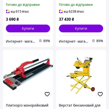
професійне обладнання
обладнання для
Готово до відправки
Готово до відправки
для обробки каменю (65-
каменерізних робіт,
ZI-FS115)
артикул 65-ZI-FS250
615
6238
від
₴
/міс
від
₴
/міс
3 690
₴
37 430
₴
Купити
Купити
89%
89%
Интернет- магазин "AKB-OK"
Интернет- магазин "AKB-OK"
Плиткоріз монорейковий
Верстат бензиновий для