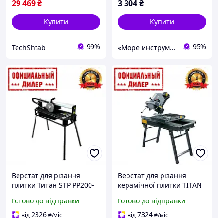
29 469
₴
3 304
₴
Купити
Купити
99%
95%
TechShtab
«Море инструментов»
Верстат для різання
Верстат для різання
плитки Титан STP PP200-
керамічної плитки TITAN
720
PK350-800 STP
Готово до відправки
Готово до відправки
2326
7324
від
₴
/міс
від
₴
/міс