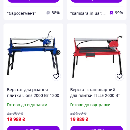
88%
99%
"Євросегмент"
"samsara.in.ua": Інтернет-магазин інструментів, садової та побутової техніки
Верстат для різання
Верстат стаціонарний
плитки Lions 2000 Вт 1200
для плитки TILLE 2000 Вт
мм плиткоріз для
1200 мм електричний
Готово до відправки
Готово до відправки
мармуру верстат для
плиткоріз каменерізний
різання керамограніту
верстат
22 989
₴
22 989
₴
19 989
₴
19 989
₴