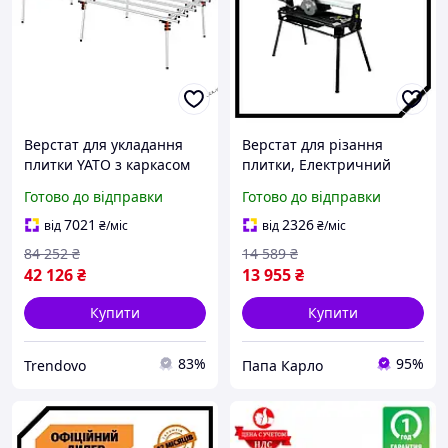
Верстат для укладання
Верстат для різання
плитки YATO з каркасом
плитки, Електричний
150x360 см і 6
плиткоріз TITAN Титан
Готово до відправки
Готово до відправки
регульованими ніжками
PAK PP200-720
7021
2326
від
₴
/міс
від
₴
/міс
84 252
₴
14 589
₴
42 126
₴
13 955
₴
Купити
Купити
83%
95%
Trendovo
Папа Карло