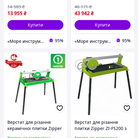
14 589
₴
46 171
₴
13 955
₴
43 942
₴
Купити
Купити
95%
95%
«Море инструментов»
«Море инструментов»
Верстат для різання
Верстат для різання
керамічної плитки Zipper
плитки Zipper ZI-FS200 з
STP ZI-FS200
артикулом 65-ZI-FS200