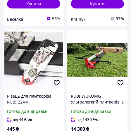
Купити
Купити
95%
97%
Веселка
Krainyk
Різець для плиткоріза
RUBI WUKOMG
RUBI 22мм
Ультралегкий плиткоріз із
чудовою видимістю різу
Готово до відправки
Готово до відправки
44
1430
від
₴
/міс
від
₴
/міс
445
₴
14 300
₴