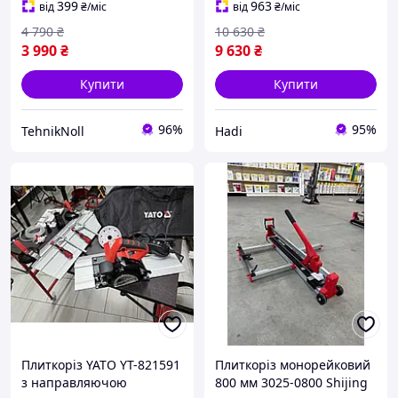
399
963
від
₴
/міс
від
₴
/міс
4 790
₴
10 630
₴
3 990
₴
9 630
₴
Купити
Купити
96%
95%
TehnikNoll
Hadi
Плиткоріз YATO YT-821591
Плиткоріз монорейковий
з направляючою
800 мм 3025-0800 Shijing