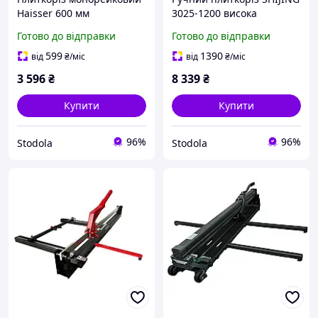
Haisser 600 мм
3025-1200 висока
Професійний ручний
точність різу та зручність
Готово до відправки
Готово до відправки
плиткоріз Ручний
у роботі
плиткоріз по
599
1390
від
₴
/міс
від
₴
/міс
керамограніту
3 596
₴
8 339
₴
Купити
Купити
96%
96%
Stodola
Stodola