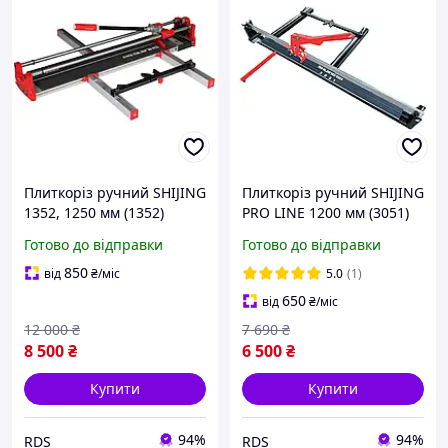
Плиткоріз ручний SHIJING
Плиткоріз ручний SHIJING
1352, 1250 мм (1352)
PRO LINE 1200 мм (3051)
Готово до відправки
Готово до відправки
850
від
₴
/міс
5.0
(1)
650
від
₴
/міс
12 000
₴
7 690
₴
8 500
₴
6 500
₴
Купити
Купити
94%
94%
RDS
RDS