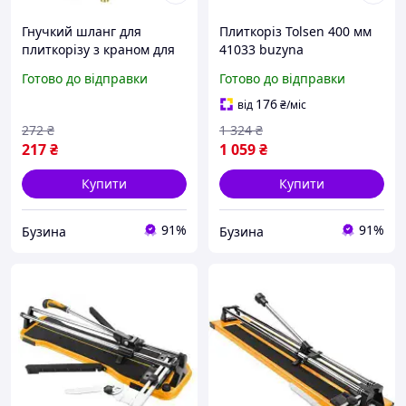
Гнучкий шланг для
Плиткоріз Tolsen 400 мм
плиткорізу з краном для
41033 buzyna
мокрого різання плитки
Готово до відправки
Готово до відправки
buzyna
176
від
₴
/міс
272
₴
1 324
₴
217
₴
1 059
₴
Купити
Купити
91%
91%
Бузина
Бузина