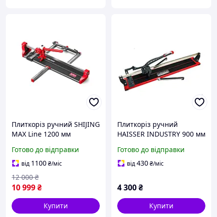
Плиткоріз ручний SHIJING
Плиткоріз ручний
MAX Line 1200 мм
HAISSER INDUSTRY 900 мм
монорейковий із зеленим
монорейковий (64021)
Готово до відправки
Готово до відправки
лазером (3751)
1100
430
від
₴
/міс
від
₴
/міс
12 000
₴
10 999
₴
4 300
₴
Купити
Купити