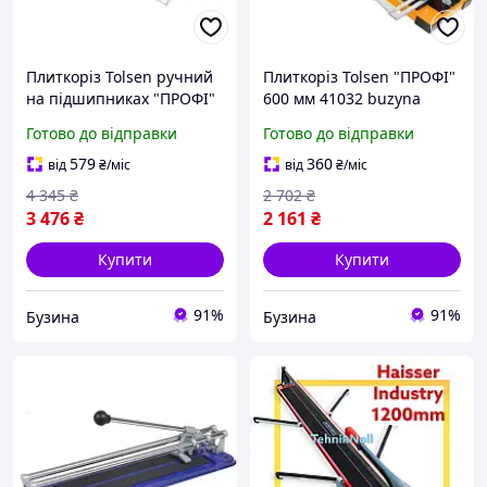
Плиткоріз Tolsen ручний
Плиткоріз Tolsen "ПРОФІ"
на підшипниках "ПРОФІ"
600 мм 41032 buzyna
600 мм 41035 buzyna
Готово до відправки
Готово до відправки
579
360
від
₴
/міс
від
₴
/міс
4 345
₴
2 702
₴
3 476
₴
2 161
₴
Купити
Купити
91%
91%
Бузина
Бузина