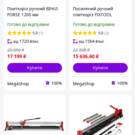
Плиткоріз ручний BIHUI
Посилений ручний
FORSE 1200 мм
плиткоріз FIXTOOL
монорейковий,
Hercules 1200 мм із
Готово до відправки
Готово до відправки
посилений, геркулес.
шириною нижньої
платформи 20 см
5.0
(1)
5.0
(2)
1720
1564
від
₴
/міс
від
₴
/міс
22 050
₴
22 338
₴
17 199
₴
15 636
.60
₴
Купити
Купити
100%
100%
MegaShop
MegaShop