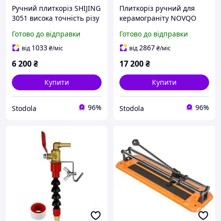
Ручний плиткоріз SHIJING
Плиткоріз ручний для
3051 висока точність різу
керамограніту NOVQO
та зручність у роботі
Hercules (геркулес) 1200
Готово до відправки
Готово до відправки
мм Gen 2 (BM-120T)
1033
2867
від
₴
/міс
від
₴
/міс
6 200
₴
17 200
₴
Купити
Купити
96%
96%
Stodola
Stodola