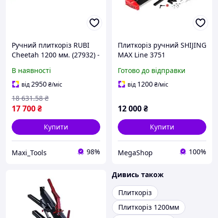
Ручний плиткоріз RUBI
Плиткоріз ручний SHIJING
Cheetah 1200 мм. (27932) -
MAX Line 3751
для ефективного різання
монорейковий 1200 мм
В наявності
Готово до відправки
твердих матеріалів
зеленим лазером та
ріжучий ролик у
2950
1200
від
₴
/міс
від
₴
/міс
подарунок
18 631
.58
₴
17 700
₴
12 000
₴
Купити
Купити
98%
100%
Maxi_Tools
MegaShop
Дивись також
Плиткоріз
Плиткоріз 1200мм