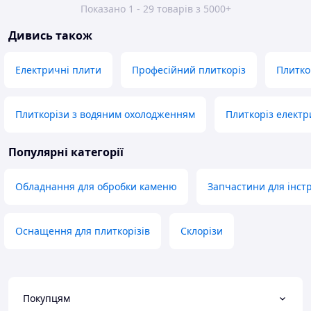
Показано 1 - 29 товарів з 5000+
Дивись також
Електричні плити
Професійний плиткоріз
Плитко
Плиткорізи з водяним охолодженням
Плиткоріз елект
Популярні категорії
Обладнання для обробки каменю
Запчастини для інст
Оснащення для плиткорізів
Склорізи
Покупцям