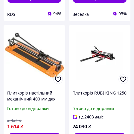
94%
95%
RDS
Веселка
Плиткоріз настільний
Плиткоріз RUBI KING 1250
механічний 400 мм для
плитки до 10 мм точний
Готово до відправки
Готово до відправки
розріз компактний
інструмент FLAME
2403
від
₴
/міс
2 421
₴
1 614
₴
24 030
₴