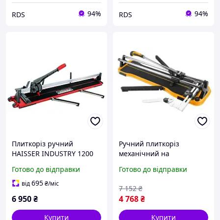
94%
94%
RDS
RDS
Плиткоріз ручний
Ручний плиткоріз
HAISSER INDUSTRY 1200
механічний на
мм монорейковий (64022)
підшипниках для плитки
Готово до відправки
Готово до відправки
до 12 мм довжина
різання 600 мм FLAME
695
від
₴
/міс
7 152
₴
6 950
₴
4 768
₴
Купити
Купити