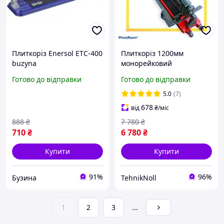
Плиткоріз Enersol ETC-400
Плиткоріз 1200мм
buzyna
монорейковий
професійний HAISSER
Готово до відправки
Готово до відправки
Industry ручний
плиткоріз на
5.0
(7)
підшипниках
678
від
₴
/міс
888
₴
7 780
₴
710
₴
6 780
₴
Купити
Купити
91%
96%
Бузина
TehnikNoll
1
2
3
...