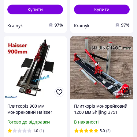
Купити
Купити
97%
97%
Krainyk
Krainyk
Плиткоріз 900 мм
Плиткоріз монорейковий
монорековий Haisser
1200 мм Shijing 3751
(хайзер) плиткоріз
Шиджинг плиткоріз
Готово до відправки
В наявності
ручний на підшипниках
професійний на
підшипниках
1.0
(1)
5.0
(3)