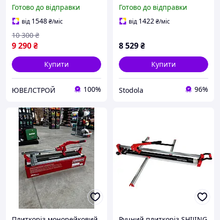
Регулювання кута 45°
Готово до відправки
Готово до відправки
1548
1422
від
₴
/міс
від
₴
/міс
10 300
₴
9 290
₴
8 529
₴
Купити
Купити
100%
96%
ЮВЕЛСТРОЙ
Stodola
Плиткоріз монорейковий
Ручний плиткоріз SHIJING