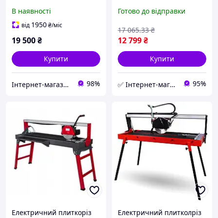
1.2 кВт Procraft PF 920/230
плиткоріз із водяним
В наявності
Готово до відправки
підлоговий
охолодженням плиткоріз
із подаванням води
1950
від
₴
/міс
17 065
.33
₴
19 500
₴
12 799
₴
Купити
Купити
98%
95%
Інтернет-магазин ELEKTROMAG
✅ Інтернет-магазин ➤ KRAFT & DELE
Електричний плиткоріз
Електричний плитколріз