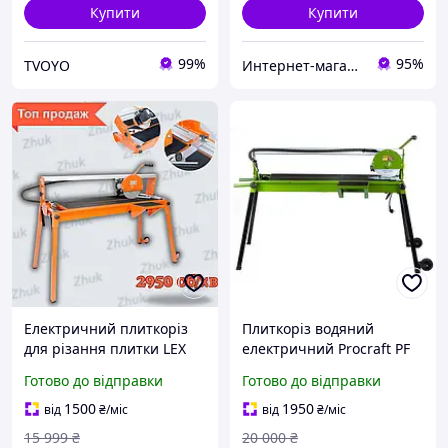
Купити
Купити
99%
95%
TVOYO
Интернет-магазин Zhuk
Електричний плиткоріз
Плиткоріз водяний
для різання плитки LEX
електричний Procraft PF
LXTC 230 Водяний
920/230 (920 мм, 1.2 кВт,
Готово до відправки
Готово до відправки
плиткоріз електричний
підлоговий)
1500
1950
від
₴
/міс
від
₴
/міс
15 999
₴
20 000
₴