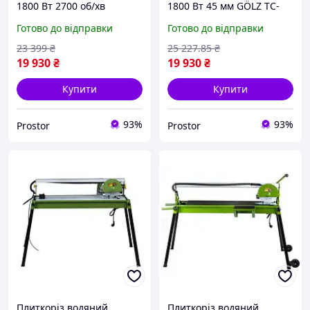
1800 Вт 2700 об/хв
1800 Вт 45 мм GÖLZ TC-
Schwarzbau tsw230N 900
250 950 мм IP54 плиткоріз
Готово до відправки
Готово до відправки
мм 45 мм водяний
водяний
плиткоріз
23 399
₴
25 227
.85
₴
19 930
₴
19 930
₴
Купити
Купити
93%
93%
Prostor
Prostor
Плиткоріз водяний
Плиткоріз водяний