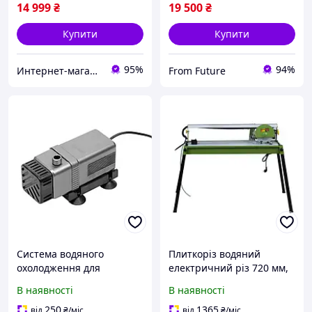
14 999
₴
19 500
₴
Купити
Купити
95%
94%
Интернет-магазин Zhuk
From Future
Система водяного
Плиткоріз водяний
охолодження для
електричний різ 720 мм,
плиткорізу BIHUI INFINITY
800 Вт Procraft PF 720/200
В наявності
В наявності
(LFEC5-CP)
підлоговий
250
1365
від
₴
/міс
від
₴
/міс