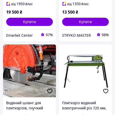
1950
1350
від
₴
/міс
від
₴
/міс
19 500
₴
13 500
₴
Купити
Купити
97%
98%
Emarket Center
STRYKO MASTER
Водяний шланг для
Плиткоріз водяний
плиткорізів, гнучкий
електричний різ 720 мм,
адаптер, подвійне
800 Вт Procraft PF 720/200