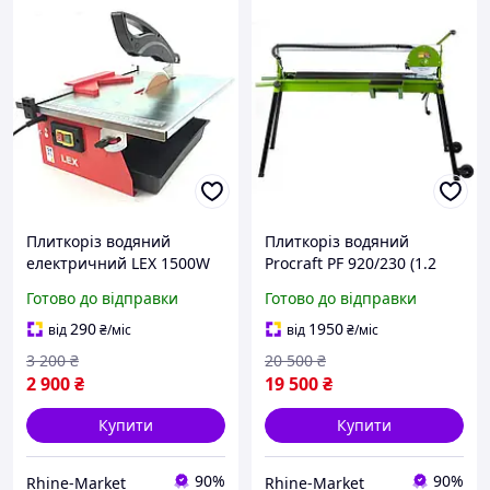
Плиткоріз водяний
Плиткоріз водяний
електричний LEX 1500W
Procraft PF 920/230 (1.2
LXSM16
кВт) Висока потужність і
Готово до відправки
Готово до відправки
точність різу з гарантією
36 міс
290
1950
від
₴
/міс
від
₴
/міс
3 200
₴
20 500
₴
2 900
₴
19 500
₴
Купити
Купити
90%
90%
Rhine-Market
Rhine-Market