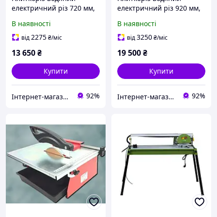
електричний різ 720 мм,
електричний різ 920 мм,
800 Вт Procraft PF 720/200
1.2 кВт Procraft PF 920/230
В наявності
В наявності
підлоговий
підлоговий
2275
3250
від
₴
/міс
від
₴
/міс
13 650
₴
19 500
₴
Купити
Купити
92%
92%
Інтернет-магазин GIGATOOLS
Інтернет-магазин GIGATOOLS