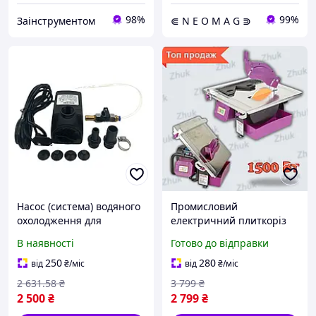
98%
99%
Заінструментом
⋐ N E O M A G ⋑
Насос (система) водяного
Промисловий
охолодження для
електричний плиткоріз
плиткорізу BIHUI INFINITY
AL-FA ALSM15 Водяний
В наявності
Готово до відправки
плиткоріз електричний
250
280
від
₴
/міс
від
₴
/міс
2 631
.58
₴
3 799
₴
2 500
₴
2 799
₴