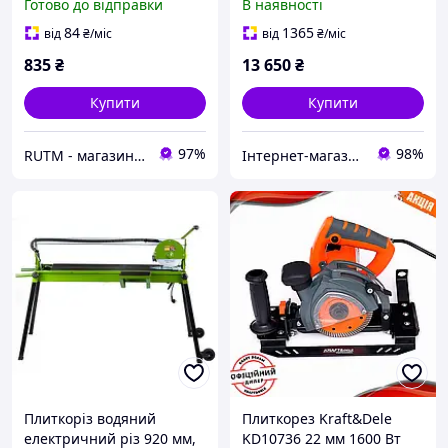
Готово до відправки
В наявності
охолодження диска
підлоговий
Mechanic
84
1365
від
₴
/міс
від
₴
/міс
835
₴
13 650
₴
Купити
Купити
97%
98%
RUTM - магазин якісних інструментів та обладнання
Інтернет-магазин ELEKTROMAG
Плиткоріз водяний
Плиткорез Kraft&Dele
електричний різ 920 мм,
KD10736 22 мм 1600 Вт