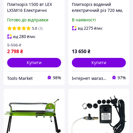
Плиткоріз 1500 вт LEX
Плиткоріз водяний
LXSM16 Електричні
електричний різ 720 мм,
плиткорези з водяним
800 Вт Procraft PF 720/200
Готово до відправки
В наявності
охолодженням
підлоговий
Настільний плиткоріз
2275
5.0
(3)
від
₴
/міс
Плиткоріз leх
280
від
₴
/міс
5 596
₴
2 798
₴
13 650
₴
Купити
Купити
98%
97%
Tools-Market
Інтернет магазин інструменту KUVALDA