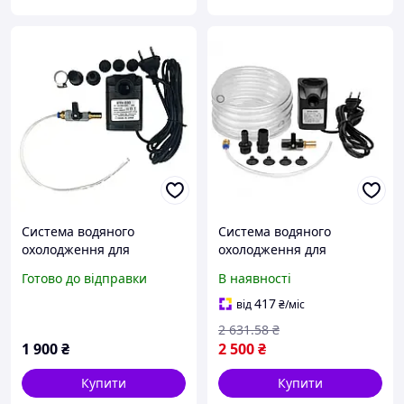
Система водяного
Система водяного
охолодження для
охолодження для
плиткорізу BIHUI (біхай)
плиткорізу BIHUI INFINITY
Готово до відправки
В наявності
417
від
₴
/міс
2 631
.58
₴
1 900
₴
2 500
₴
Купити
Купити