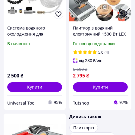
Система водяного
Плиткоріз водяний
охолодження для
електричний 1500 Вт LEX
плиткорізу BIHUI INFINITY
LXSM16 Стандарт для
В наявності
Готово до відправки
(LFEC5-CP)
різання плитки
Електроплиткоріз
5.0
(4)
280
від
₴
/міс
5 590
₴
2 500
₴
2 795
₴
Купити
Купити
95%
97%
Universal Tool
Tutshop
Дивись також
Плиткоріз