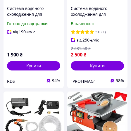
Система водяного
Система водяного
охолодження для
охолодження для
плиткорізу BIHUI (LFECP)
плиткорізу BIHUI INFINITY
Готово до відправки
В наявності
(220-240В/50Hz)
190
від
₴
/міс
5.0
(1)
250
від
₴
/міс
2 631
.58
₴
1 900
₴
2 500
₴
Купити
Купити
94%
98%
RDS
"PROFIMAG"