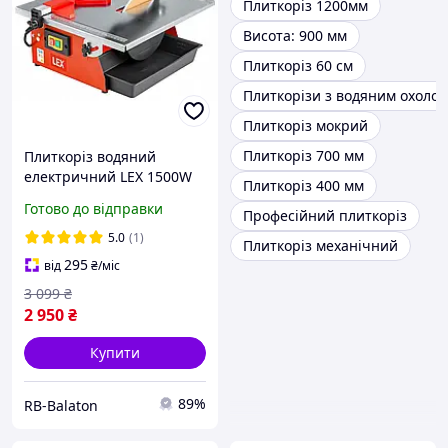
Плиткоріз 1200мм
Висота: 900 мм
Плиткоріз 60 см
Плиткорізи з водяним охоло
Плиткоріз мокрий
Плиткоріз 700 мм
Плиткоріз водяний
електричний LEX 1500W
Плиткоріз 400 мм
LXSM16 плиткоріз
Готово до відправки
Професійний плиткоріз
електричний made in
Poland
5.0
(1)
Плиткоріз механічний
295
від
₴
/міс
3 099
₴
2 950
₴
Купити
89%
RB-Balaton