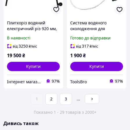
Плиткоріз водяний
Система водяного
електричний різ 920 мм,
охолодження для
1.2 кВт Procraft PF 920/230
плиткорізу BIHUI (біхай)
В наявності
Готово до відправки
підлоговий
3250
317
від
₴
/міс
від
₴
/міс
19 500
₴
1 900
₴
Купити
Купити
97%
97%
Інтернет магазин інструменту KUVALDA
ToolsBro
1
2
3
...
Показано 1 - 29 товарів з 2000+
Дивись також