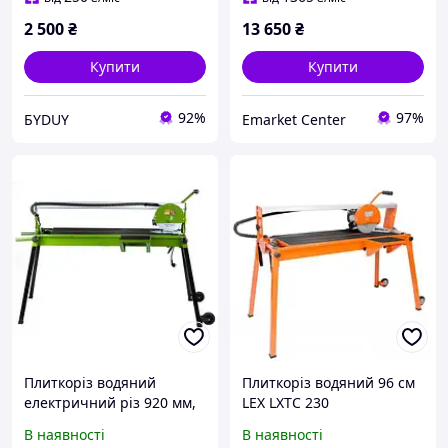
2 500
₴
13 650
₴
Купити
Купити
92%
97%
БYDUY
Emarket Center
Плиткоріз водяний
Плиткоріз водяний 96 см
електричний різ 920 мм,
LEX LXTC 230
1.2 кВт Procraft PF 920/230
В наявності
В наявності
підлоговий