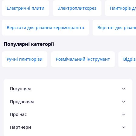
Електричні плити
Электроплиткорез
Плиткоріз д
Верстати для різання керамограніта
Верстат для різан
Популярні категорії
Ручні плиткорізи
Розмічальний інструмент
Відріз
Покупцям
Продавцям
Про нас
Партнери