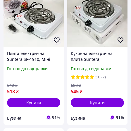
Плита електрична
Кухонна електрична
Suntera SP-1910, Міні
плита Suntera,
електроплита, Потужна
Комфорочна
Готово до відправки
Готово до відправки
настільна електроплита.
електроплита, Плита
Колір: білий SHP@#
кухонна переносна WK-31
5.0
(2)
642
₴
682
₴
513
₴
545
₴
Купити
Купити
91%
91%
Бузина
Бузина