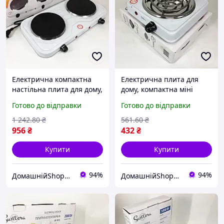
Електрична компактна
Електрична плита для
настільна плита для дому,
дому, компактна міні
двоконфоркова модель з
плита для приготування
Готово до відправки
Готово до відправки
простим управлінням і
їжі на кухні
швидким нагрівом
1 242
.80
₴
561
.60
₴
956
₴
432
₴
Купити
Купити
94%
94%
ДомашнійShop🏡✨ - замовлення онлайн не виходячи з дому💕
ДомашнійShop🏡✨ - замовлення онлайн не виходячи з дому💕