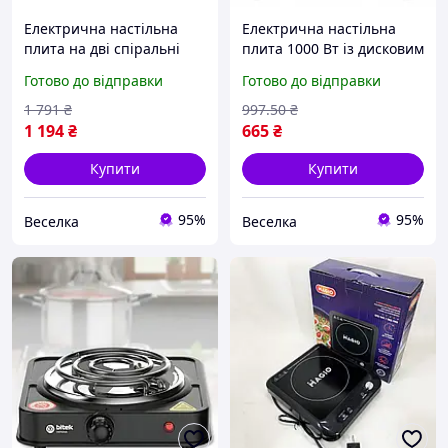
Електрична настільна
Електрична настільна
плита на дві спіральні
плита 1000 Вт із дисковим
конфорки 3500 Вт з
нагрівачем для дачі та
Готово до відправки
Готово до відправки
п'ятьма режимами
офісу 155 мм FLAME
потужності для
1 791
₴
997
.50
₴
приготування їжі на дачі
1 194
₴
665
₴
Купити
Купити
95%
95%
Веселка
Веселка