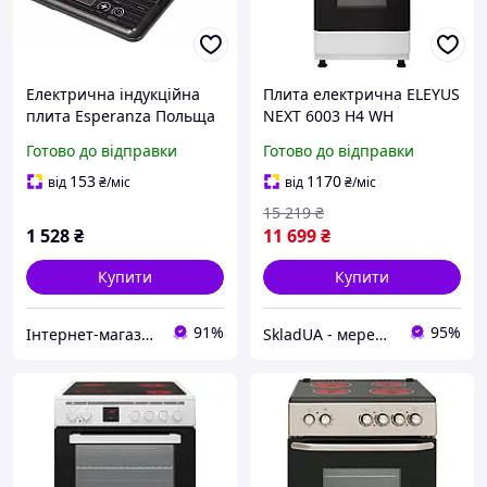
Електрична індукційна
Плита електрична ELEYUS
плита Esperanza Польща
NEXT 6003 H4 WH
Готово до відправки
Готово до відправки
153
1170
від
₴
/міс
від
₴
/міс
15 219
₴
1 528
₴
11 699
₴
Купити
Купити
91%
95%
Інтернет-магазин "Техномаг"
SkladUA - мережа магазинів сантехніки та побутової техніки