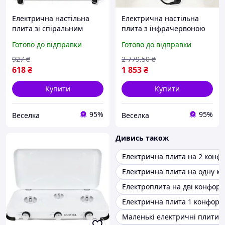
Електрична настільна
Електрична настільна
плита зі спіральним
плита з інфрачервоною
нагрівачем для кухні
конфоркою для швидкого
Готово до відправки
Готово до відправки
офісу дачі швидке
приготування їжі в
приготування 1000 Вт
домашніх умовах. FLAME
927
₴
2 779
.50
₴
FLAME
618
₴
1 853
₴
Купити
Купити
95%
95%
Веселка
Веселка
Дивись також
Електрична плита на 2 конф
Електрична плита на одну к
Електроплита на дві конфорк
Електрична плита 1 конфорк
Маленькі електричні плити