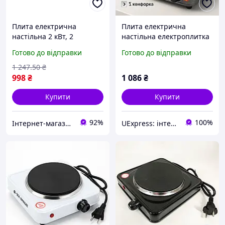
Плита електрична
Плита електрична
настільна 2 кВт, 2
настільна електроплитка
конфорки DESK
DOMOTEC MS-5811
Готово до відправки
Готово до відправки
1500Вт, Електрична плита
з високою потужністю
1 247
.50
₴
EQ-47
998
₴
1 086
₴
Купити
Купити
92%
100%
Інтернет-магазин GIGATOOLS
UExpress: інтернет-магазин