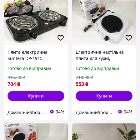
Плита електрична
Електрична настільна
Suntera DP-1915,
плита для кухні,
компактна і потужна 2000
компактна, з швидким
Готово до відправки
Готово до відправки
Вт.
нагрівом та простим
контролем температури
915
.20
₴
718
.90
₴
704
₴
553
₴
Купити
Купити
94%
94%
ДомашнійShop🏡✨ - замовлення онлайн не виходячи з дому💕
ДомашнійShop🏡✨ - замовлення онлайн не виходячи з дому💕