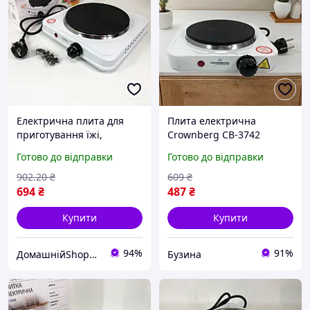
Електрична плита для
Плита електрична
приготування їжі,
Crownberg CB-3742
компактна і потужна для
одноконфоркова
Готово до відправки
Готово до відправки
домашнього
настільна електроплита
використання
902
.20
₴
609
₴
694
₴
487
₴
Купити
Купити
94%
91%
ДомашнійShop🏡✨ - замовлення онлайн не виходячи з дому💕
Бузина