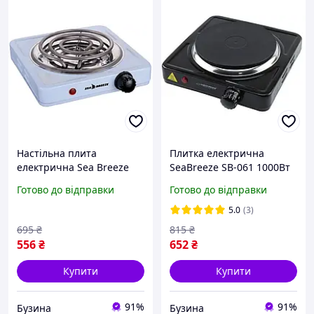
Настільна плита
Плитка електрична
електрична Sea Breeze
SeaBreeze SB-061 1000Вт
SB-062
1 конфорка 16см диск
Готово до відправки
Готово до відправки
Чорна
5.0
(3)
695
₴
815
₴
556
₴
652
₴
Купити
Купити
91%
91%
Бузина
Бузина