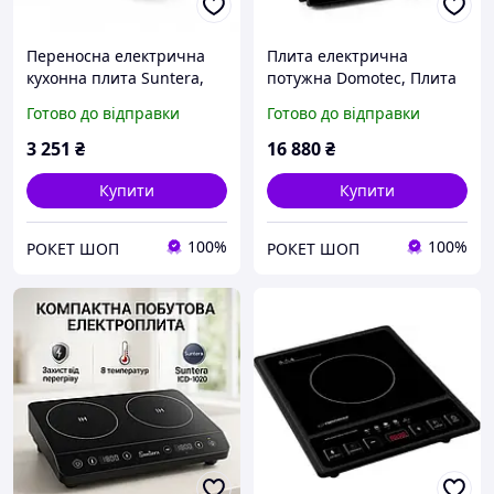
Переносна електрична
Плита електрична
кухонна плита Suntera,
потужна Domotec, Плита
Плита кухонна переносна
переносна для дому
Готово до відправки
Готово до відправки
Портативна MZ-67
Надійна настільна для
дому FU-99
3 251
₴
16 880
₴
Купити
Купити
100%
100%
РОКЕТ ШОП
РОКЕТ ШОП