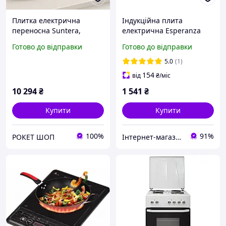
Плитка електрична
Індукційна плита
переносна Suntera,
електрична Esperanza
Настільна плита для
Польща ER 187 RT
Готово до відправки
Готово до відправки
приготування їжі, Плита
електрична потужна CE-
5.0
(1)
12
154
від
₴
/міс
10 294
₴
1 541
₴
Купити
Купити
100%
91%
РОКЕТ ШОП
Інтернет-магазин "Техномаг"