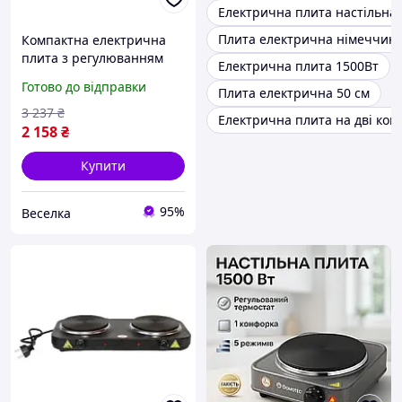
Електрична плита настільна
Плита електрична німеччин
Компактна електрична
плита з регулюванням
Електрична плита 1500Вт
температури для дому
Готово до відправки
Плита електрична 50 см
офісу дачі 6.5 х 60 х 33 см
FLAME
3 237
₴
Електрична плита на дві ко
2 158
₴
Купити
95%
Веселка