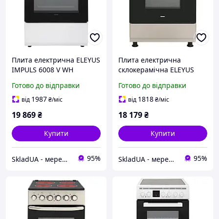
Плита електрична ELEYUS
Плита електрична
IMPULS 6008 V WH
склокерамічна ELEYUS
NEXT 6003 VC4 BL+GR
Готово до відправки
Готово до відправки
1987
1818
від
₴
/міс
від
₴
/міс
19 869
₴
18 179
₴
Купити
Купити
95%
95%
SkladUA - мережа магазинів сантехніки та побутової техніки
SkladUA - мережа магазинів сантехніки та побутової техніки