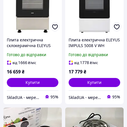
Плита електрична
Плита електрична ELEYUS
склокерамічна ELEYUS
IMPULS 5008 V WH
NEXT 5003 VC4 BL+GR
Готово до відправки
Готово до відправки
1666
1778
від
₴
/міс
від
₴
/міс
16 659
₴
17 779
₴
Купити
Купити
95%
95%
SkladUA - мережа магазинів сантехніки та побутової техніки
SkladUA - мережа магазинів сантехніки та побутової техніки