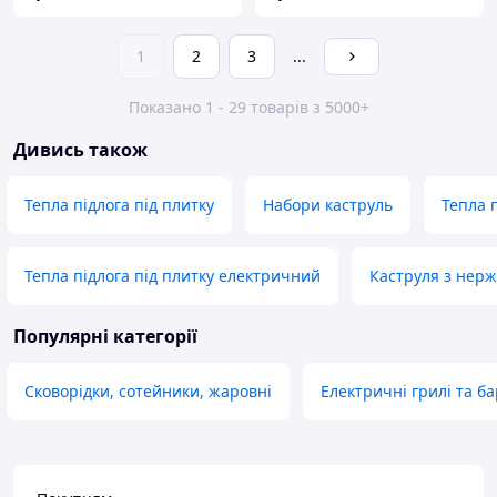
1
2
3
...
Показано 1 - 29 товарів з 5000+
Дивись також
Тепла підлога під плитку
Набори каструль
Тепла 
Тепла підлога під плитку електричний
Каструля з нерж
Популярні категорії
Сковорідки, сотейники, жаровні
Електричні грилі та б