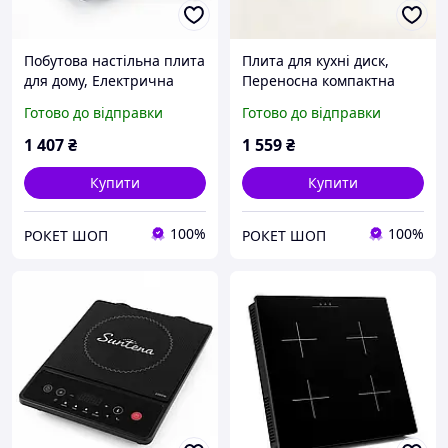
Побутова настільна плита
Плита для кухні диск,
для дому, Електрична
Переносна компактна
настільна плита, Плити
електроплита,
Готово до відправки
Готово до відправки
настільні для кухні
Електрична настільна
переносні LE-98
плита DS-88
1 407
₴
1 559
₴
Купити
Купити
100%
100%
РОКЕТ ШОП
РОКЕТ ШОП