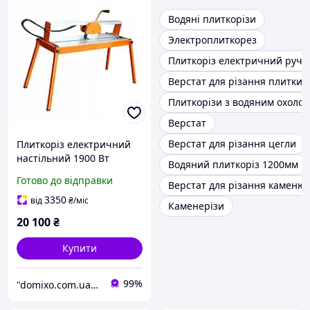
Водяні плиткорізи
Электроплиткорез
Плиткоріз електричний руч
Верстат для різання плитки
Плиткорізи з водяним охоло
Верстат
Верстат для різання цегли
Плиткоріз електричний
настільний 1900 Вт
Водяний плиткоріз 1200мм
Kraft&Dele KD559 з
Готово до відправки
Верстат для різання каменю
водяним охолодженням
для плитки та
3350
від
₴
/міс
Каменерізи
керамограніту
20 100
₴
Купити
99%
"domixo.com.ua" - інтернет-магазин