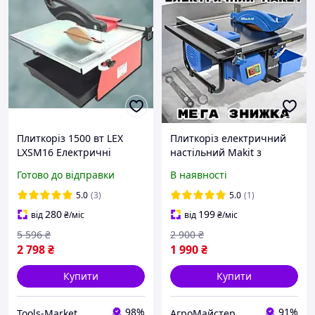
Плиткоріз 1500 вт LEX
Плиткоріз електричний
LXSM16 Електричні
настільний Makit з
плиткорези з водяним
плавним нахилом 0-45°
Готово до відправки
В наявності
охолодженням
плиткоріз Макіта для
Настільний плиткоріз
різання плитки 2000 Вт
5.0
(3)
5.0
(1)
Плиткоріз leх
280
199
від
₴
/міс
від
₴
/міс
5 596
₴
2 900
₴
2 798
₴
1 990
₴
Купити
Купити
98%
91%
Tools-Market
АгроМайстер