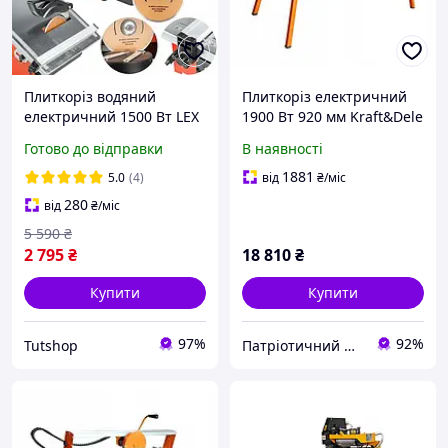
Плиткоріз водяний
Плиткоріз електричний
електричний 1500 Вт LEX
1900 Вт 920 мм Kraft&Dele
LXSM16 Стандарт для
KD559 з водяним
Готово до відправки
В наявності
різання плитки
охолодженням для
Електроплиткоріз
керамограніту
1881
5.0
(4)
від
₴
/міс
280
від
₴
/міс
5 590
₴
2 795
₴
18 810
₴
Купити
Купити
97%
92%
Tutshop
Патріотичний Магазин