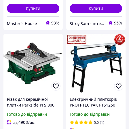
Купити
Купити
93%
95%
Master's House
Stroy Sam - інтернет магазин інструментів
Різак для керамічної
Електричний плиткоріз
плитки Parkside PFS 800
PROFI-TEC PAK PTS1250
A1 на 800 Вт Німеччина
(1500 Вт, 250*25.4 мм,
Готово до відправки
Готово до відправки
Плиткорізна пилка
2950 об/хв) Верстат для
різання плитки
490
від
₴
/міс
5.0
(1)