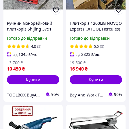
Ручний монорейковий
Плиткоріз 1200мм NOVQO
плиткоріз Shijing 3751
Expert (FIXTOOL Hercules)
1200 мм
Новий Зелений лазер
Готово до відправки
Готово до відправки
Безкоштовна доставка !
4.8
(5)
5.0
(3)
1045
2823
від
₴
/міс
від
₴
/міс
13 700
₴
19 500
₴
10 450
₴
16 940
₴
Купити
Купити
95%
96%
TOOLBOX BuyAndWork
Bay And Work TOOLBOX