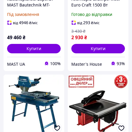
MAST Bautechnik MT-
Euro Craft 1500 Вт
SKM350
Високоточний плиткоріз
Під замовлення
Готово до відправки
2950 об/хв диск 180 мм
Мокре різання Польща
4946
293
від
₴
/міс
від
₴
/міс
3 430
₴
49 460
₴
2 930
₴
Купити
Купити
100%
93%
MAST UA
Master's House