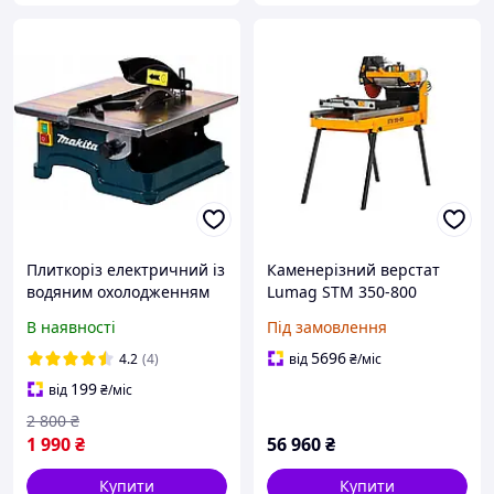
Плиткоріз електричний із
Каменерізний верстат
водяним охолодженням
Lumag STM 350-800
1.8 кВт Makita плиткоріз
В наявності
Під замовлення
для різання плитки
Макіта із регулюванням
5696
4.2
(4)
від
₴
/міс
кута 0-45°
199
від
₴
/міс
2 800
₴
1 990
₴
56 960
₴
Купити
Купити