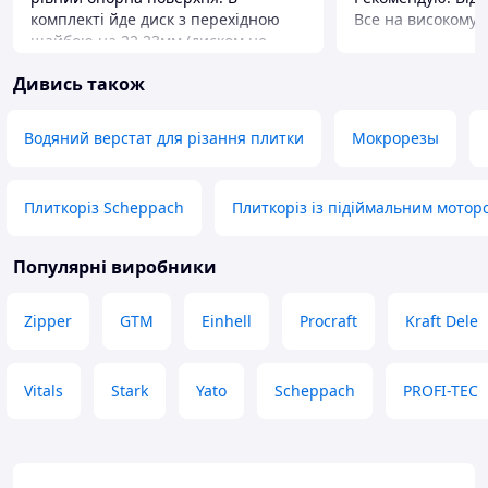
комплекті йде диск з перехідною
Все на високому р
шайбою на 22.23мм (диском не
користувався). Це мій перший
Дивись також
досвід як в роботі з цим станком так
і плиткою (керамограніт). Мої
потреби влаштовує та відповідає
Водяний верстат для різання плитки
Мокрорезы
очікуванням. Пилу, не було взагалі.
Рекомендую купити завчасно під
ного піднос бо буде текти рода.
Плиткоріз Scheppach
Плиткоріз із підіймальним мотор
Рекомендую.
Переваги
Все Гуд
Популярні виробники
Недоліки
Поки не виявив
Zipper
GTM
Einhell
Procraft
Kraft Dele
Vitals
Stark
Yato
Scheppach
PROFI-TEC