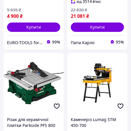
3514
від
₴
/міс
5 635
₴
22 830
₴
4 900
₴
21 081
₴
Купити
Купити
99%
95%
EURO-TOOLS for HOME
Папа Карло
Різак для керамічної
Каменеріз Lumag STM
плитки Parkside PFS 800
450-700