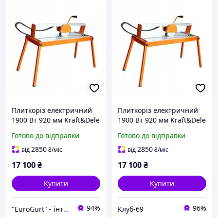
Плиткоріз електричний
Плиткоріз електричний
1900 Вт 920 мм Kraft&Dele
1900 Вт 920 мм Kraft&Dele
KD559 з водяним
KD559 з водяним
Готово до відправки
Готово до відправки
охолодженням для
охолодженням для
керамограніту
керамограніту KLB
2850
2850
від
₴
/міс
від
₴
/міс
17 100
₴
17 100
₴
Купити
Купити
94%
96%
"EuroGurt" - інтернет-магазин
Клуб-69