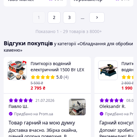
1
2
3
...
Показано 1 - 29 товарів з 8000+
Відгуки покупців
у категорії «Обладнання для обробки
каменю»
Плиткоріз водяний
Плитко
електричний 1500 Вт LEX
водяни
LXSM16 Стандарт для
1.8 кВт
5.0
(4)
різання плитки
для рі
5 590
₴
2 800
₴
Електроплиткоріз
2 795
₴
Макіта
1 990
₴
кута 0-
21.07.2026
08.07
Павло Ш.
Oleksandr R.
+
1
Придбано на Prom.ua
Придбано на Pro
Товар гарний на мою думку
Гарний консуль
Доставка вчасно. Збірка охайна,
Допоміг зробити 
рівний опорна поверхня. В
Рекомендую! Від