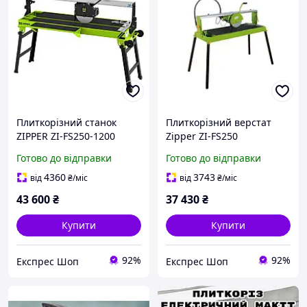
Плиткорізний станок
Плиткорізний верстат
ZIPPER ZI-FS250-1200
Zipper ZI-FS250
потужність 1.2 кВт
потужність 1.5 кВт
Готово до відправки
Готово до відправки
довжина різу 1200 мм
максимальна глибина
діаметр диска 250 мм
різу 60 мм
4360
3743
від
₴
/міс
від
₴
/міс
вага 59/67 кг
43 600
₴
37 430
₴
Купити
Купити
92%
92%
Експрес Шоп
Експрес Шоп