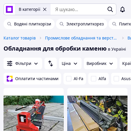
В категорії
Водяні плиткорізи
Электроплиткорез
Плитк
Каталог товарів
Промислове обладнання та верстати
В
Обладнання для обробки каменю
в Україні
Фільтри
Ціна
Виробник
Кра
Оплатити частинами
Al-Fa
Alfa
Asus