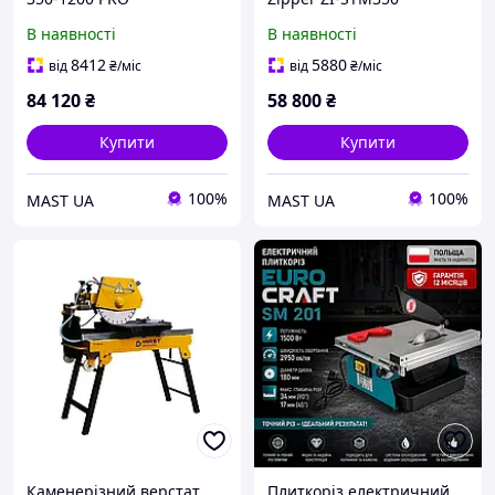
В наявності
В наявності
8412
5880
від
₴
/міс
від
₴
/міс
84 120
₴
58 800
₴
Купити
Купити
100%
100%
MAST UA
MAST UA
Каменерізний верстат
Плиткоріз електричний