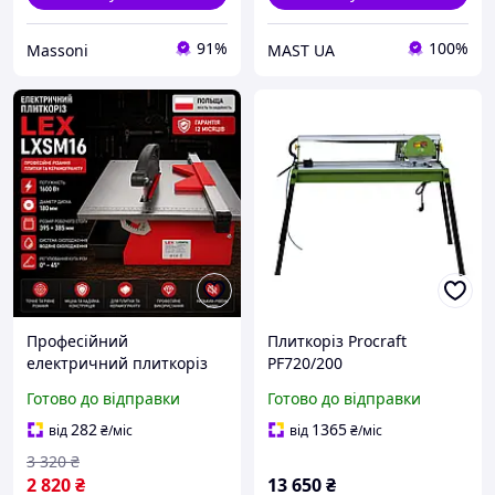
91%
100%
Massoni
MAST UA
Професійний
Плиткоріз Procraft
електричний плиткоріз
PF720/200
LEX 1600 Вт
Готово до відправки
Готово до відправки
Універсальний плиткоріз
2950 об/хв диск 180 мм
282
1365
від
₴
/міс
від
₴
/міс
різ під 45 Мокре різання
3 320
₴
Чехія
2 820
₴
13 650
₴