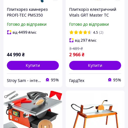
Плиткорез камнерез
Плиткоріз електричний
PROFI-TEC PMS350
Vitals GRT Master TC
1860BDc (600 Вт,
Готово до відправки
Готово до відправки
180х22.2х2.2 мм, 2950 об/
хв)
4499
від
₴
/міс
4.5
(2)
297
від
₴
/міс
3 489
₴
44 990
₴
2 966
₴
Купити
Купити
95%
95%
Stroy Sam - інтернет магазин інструментів
ГардТех