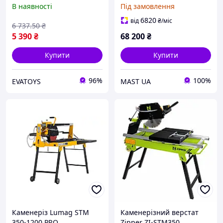
A1 на 800 Вт Німеччина
В наявності
Під замовлення
Плиткорізна пилка EVT
6820
від
₴
/міс
6 737
.50
₴
5 390
₴
68 200
₴
Купити
Купити
96%
100%
EVATOYS
MAST UA
Каменеріз Lumag STM
Каменерізний верстат
350-1200 PRO
Zipper ZI-STM350