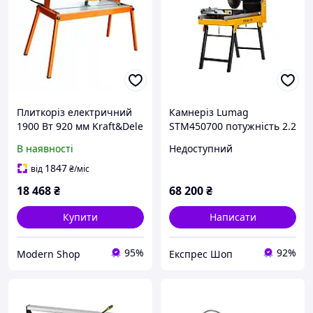
Плиткоріз електричний
Камнеріз Lumag
1900 Вт 920 мм Kraft&Dele
STM450700 потужність 2.2
KD559 з водяним
кВт алмазний диск Ø450
В наявності
Недоступний
охолодженням для
мм максимальна товщина
керамограніту MDR
заготовок 140 мм
1847
від
₴
/міс
18 468
₴
68 200
₴
Купити
Написати
95%
92%
Modern Shop
Експрес Шоп