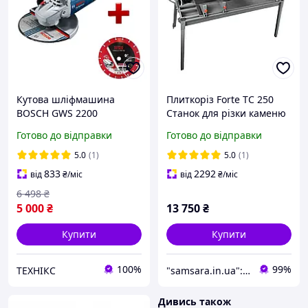
Кутова шліфмашина
Плиткоріз Forte TC 250
BOSCH GWS 2200
Станок для різки каменю
(06018C1320) +
Готово до відправки
Готово до відправки
ПОДАРУНОК Круг
алмазний по металу
5.0
(1)
5.0
(1)
KONA FLEX 125 мм
833
2292
від
₴
/міс
від
₴
/міс
6 498
₴
5 000
₴
13 750
₴
Купити
Купити
100%
99%
ТЕХНІКС
"samsara.in.ua": Інтернет-магазин інструментів, садової та побутової техніки
Дивись також