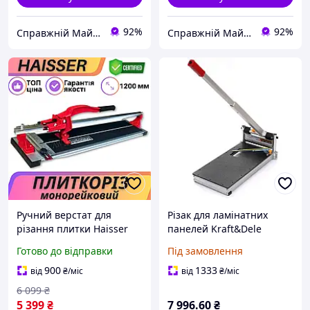
92%
92%
Справжній Майстер
Справжній Майстер
Ручний верстат для
Різак для ламінатних
різання плитки Haisser
панелей Kraft&Dele
Плиткоріз монорейковий
KD636
Готово до відправки
Під замовлення
1200 мм Верстат для
кахельної плитки
900
1333
від
₴
/міс
від
₴
/міс
Плиткоріз на
6 099
₴
підшипниках
5 399
₴
7 996
.60
₴