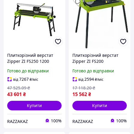
Плиткорізний верстат
Плиткорізний верстат
Zipper ZI FS250 1200
Zipper ZI FS200
електричний
електричний для мокрого
Готово до відправки
Готово до відправки
професійний для різання
і сухого різання плитки до
плитки мокре сухе
600 мм точний і
7267
2594
від
₴
/міс
від
₴
/міс
мобільний
47 525
.09
₴
17 118
.20
₴
43 601
₴
15 562
₴
Купити
Купити
100%
100%
RAZZAKAZ
RAZZAKAZ