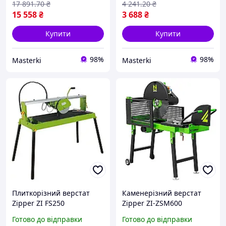
17 891
.70
₴
4 241
.20
₴
15 558
₴
3 688
₴
Купити
Купити
98%
98%
Masterki
Masterki
Плиткорізний верстат
Каменерізний верстат
Zipper ZI FS250
Zipper ZI-ZSM600
електричний 1500 Вт 250
електричний алмазний
Готово до відправки
Готово до відправки
мм для точного різання
для каменю плитки