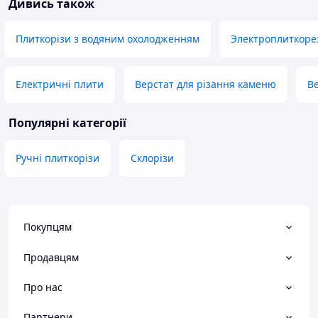
Дивись також
Плиткорізи з водяним охолодженням
Электроплиткоре
Електричні плити
Верстат для різання каменю
Ве
Популярні категорії
Ручні плиткорізи
Склорізи
Покупцям
Продавцям
Про нас
Партнери