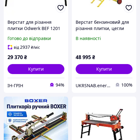
Верстат для різання
Верстат бензиновий для
плитки Odwerk BEF 1201
різання плитки, цегли
Masalta MB14P-4
Готово до відправки
В наявності
2937
від
₴
/міс
29 370
₴
48 995
₴
Купити
Купити
94%
100%
ІН-ГРІН
UKRSNAB.energo