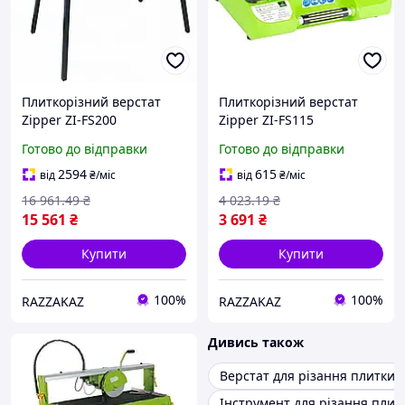
Плиткорізний верстат
Плиткорізний верстат
Zipper ZI-FS200
Zipper ZI-FS115
електричний 600 мм 800
електричний компактний
Готово до відправки
Готово до відправки
Вт мокре сухе різання для
500 Вт 115 мм для різання
плитки
керамічної плитки
2594
615
від
₴
/міс
від
₴
/міс
16 961
.49
₴
4 023
.19
₴
15 561
₴
3 691
₴
Купити
Купити
100%
100%
RAZZAKAZ
RAZZAKAZ
Дивись також
Верстат для різання плитки
Інструмент для різання плит