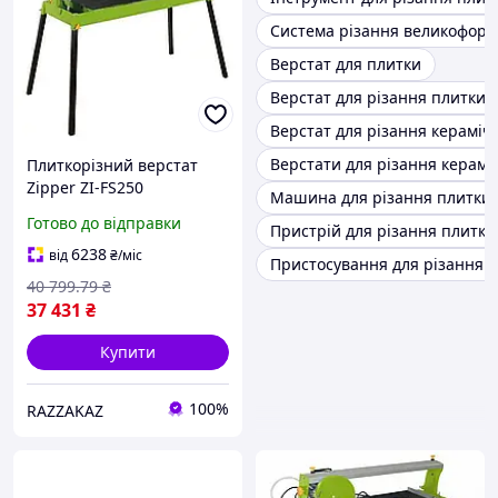
Система різання великоформ
Верстат для плитки
Верстат для різання плитки 
Верстат для різання кераміч
Верстати для різання керамо
Плиткорізний верстат
Zipper ZI-FS250
Машина для різання плитки
електричний
Готово до відправки
Пристрій для різання плитки
професійний для точного
різання плитки з нахилом
6238
від
₴
/міс
Пристосування для різання 
0 45 градусів
40 799
.79
₴
37 431
₴
Купити
100%
RAZZAKAZ