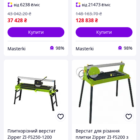
плитки під кутом 0 45
бетону різання до 220 мм
6238
21473
від
₴
/міс
від
₴
/міс
градусів
43 042
.20
₴
148 163
.70
₴
37 428
₴
128 838
₴
Купити
Купити
98%
98%
Masterki
Masterki
Плиткорізний верстат
Верстат для різання
Zipper ZI-FS250-1200
плитки Zipper ZI-FS200 з