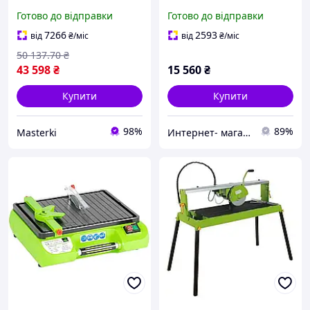
електричний
артикулом 65-ZI-FS200
Готово до відправки
Готово до відправки
професійний для сухого і
для обробки каменю
мокрого різання плитки
7266
2593
від
₴
/міс
від
₴
/міс
до 52 мм 1200 мм
50 137
.70
₴
43 598
₴
15 560
₴
Купити
Купити
98%
89%
Masterki
Интернет- магазин "AKB-OK"