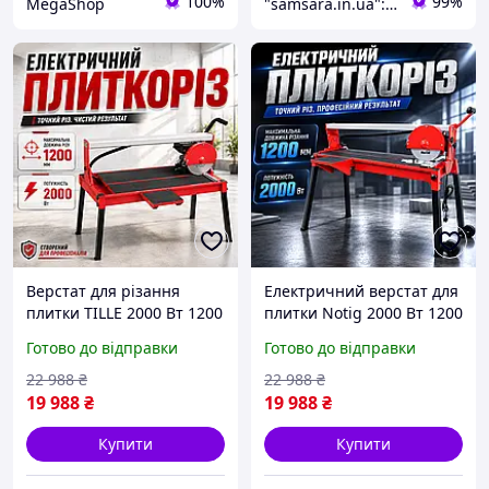
100%
99%
MegaShop
"samsara.in.ua": Інтернет-магазин інструментів, садової та побутової техніки
Верстат для різання
Електричний верстат для
плитки TILLE 2000 Вт 1200
плитки Notig 2000 Вт 1200
мм підлоговий плиткоріз
мм плиткоріз з колесами
Готово до відправки
Готово до відправки
для обробки мармуру
плиткоріз для різання
плиткоріз електричний з
мармуру плиткоріз
22 988
₴
22 988
₴
кутом нахилу
стаціонарний
19 988
₴
19 988
₴
Купити
Купити