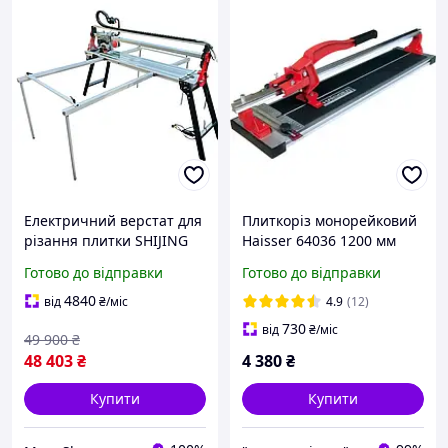
Електричний верстат для
Плиткоріз монорейковий
різання плитки SHIJING
Haisser 64036 1200 мм
SJ-ZD 9231 1200 з
Ручний верстат для
Готово до відправки
Готово до відправки
автоматичною подачею.
різання плитки Верстат
для кахельної плитки
4840
від
₴
/міс
4.9
(12)
730
від
₴
/міс
49 900
₴
48 403
₴
4 380
₴
Купити
Купити