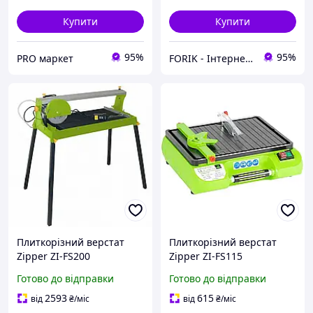
Купити
Купити
95%
95%
PRO маркет
FORIK - Інтернет гіпермаркет
Плиткорізний верстат
Плиткорізний верстат
Zipper ZI-FS200
Zipper ZI-FS115
електричний для різання
компактний електричний
Готово до відправки
Готово до відправки
плитки сухе мокре
500 Вт 115 мм для різання
різання до 600 мм
плитки до 25 мм
2593
615
від
₴
/міс
від
₴
/міс