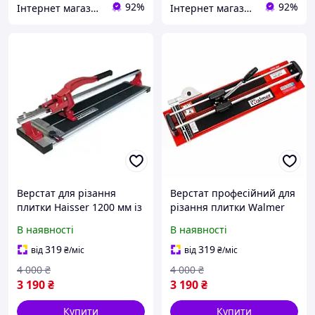
92%
92%
Інтернет магазин ➤ Титан
Інтернет магазин ➤ Титан
Верстат для різання
Верстат професійний для
плитки Haisser 1200 мм із
різання плитки Walmer
підшипниковою
1200 мм для будівельних і
В наявності
В наявності
системою та лінійкою
оздоблювальних робіт
товщина різу до 12 мм
товщина різа до 12 мм
319
319
від
₴
/міс
від
₴
/міс
4 000
₴
4 000
₴
3 190
₴
3 190
₴
Купити
Купити