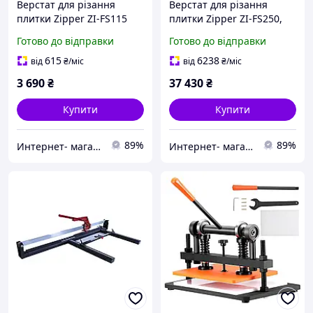
Верстат для різання
Верстат для різання
плитки Zipper ZI-FS115
плитки Zipper ZI-FS250,
професійне обладнання
обладнання для
Готово до відправки
Готово до відправки
для обробки каменю (65-
каменерізних робіт,
ZI-FS115)
артикул 65-ZI-FS250
615
6238
від
₴
/міс
від
₴
/міс
3 690
₴
37 430
₴
Купити
Купити
89%
89%
Интернет- магазин "AKB-OK"
Интернет- магазин "AKB-OK"