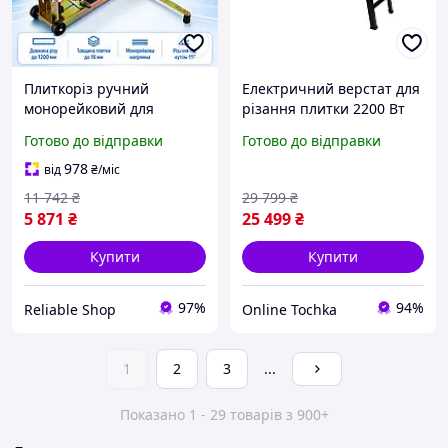
Плиткоріз ручний
Електричний верстат для
монорейковий для
різання плитки 2200 Вт
плитки 1200 мм Boxer
2950 об/хв Kraft Dele
Готово до відправки
Готово до відправки
Плиткоріз ручний для
KD1372 плиткоріз для
великого формату плитки
підлогової плитки
978
від
₴
/міс
Верстат для різання
11 742
₴
29 799
₴
плитки
5 871
₴
25 499
₴
Купити
Купити
97%
94%
Reliable Shop
Online Tochka
1
2
3
...
Показано 1 - 29 товарів з 900+