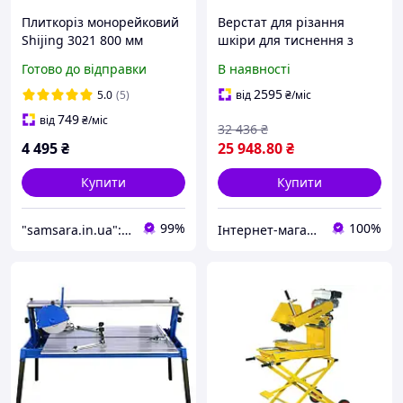
Плиткоріз монорейковий
Верстат для різання
Shijing 3021 800 мм
шкіри для тиснення з
Червоний лазер Верстат
зусиллям 1,5 т Vevor та
Готово до відправки
В наявності
для різання плитки
робочою плитою 36х26
Ручний плиткоріз
см
2595
5.0
(5)
від
₴
/міс
749
від
₴
/міс
32 436
₴
4 495
₴
25 948
.80
₴
Купити
Купити
99%
100%
"samsara.in.ua": Інтернет-магазин інструментів, садової та побутової техніки
Інтернет-магазин CREALITE