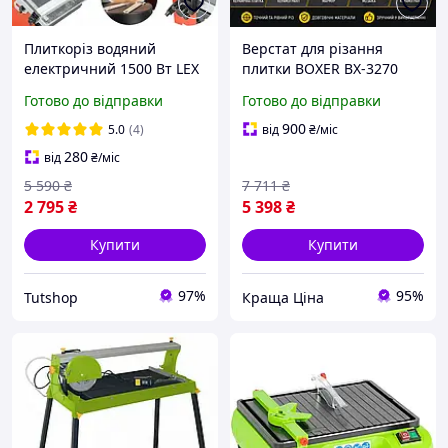
Плиткоріз водяний
Верстат для різання
електричний 1500 Вт LEX
плитки BOXER BX-3270
LXSM16 Стандарт для
1200 мм, товщина до 16
Готово до відправки
Готово до відправки
різання плитки
мм, діагональний різ 45°
Електроплиткоріз
900
5.0
(4)
від
₴
/міс
280
від
₴
/міс
5 590
₴
7 711
₴
2 795
₴
5 398
₴
Купити
Купити
97%
95%
Tutshop
Краща Ціна