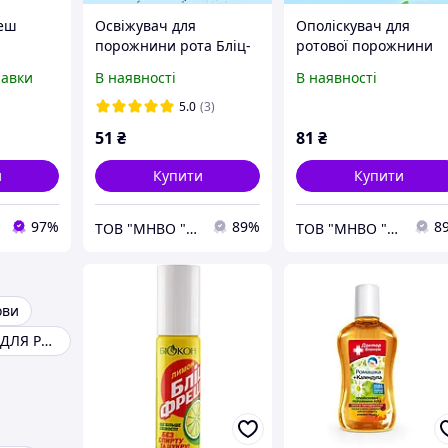
реш
Освіжувач для
Ополіскувач для
порожнини рота Бліц-
ротової порожнини
у Мʼята
фреш м'ятний 25 мл
Чайне дерево та ало
равки
В наявності
В наявності
300мл
5.0
(3)
51
₴
81
₴
и
Купити
Купити
97%
89%
8
ТОВ "МНВО "БІОКОН"
ТОВ "МНВО "БІОКОН"
ови
ОПОЛІСКУВАЧ ДЛЯ РОТА