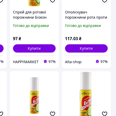
Спрей для ротової
Ополіскувач
порожнини Біокон
порожнини рота проти
Бліц-фреш Для свіжості
карієсу (евкаліпт та
Готово до відправки
Готово до відправки
подиху Лимон 25 мл
ментол)300мл. ТМ
а
(4820008310477)
БІОКОН
4)
97
₴
117
.03
₴
Купити
Купити
7%
97%
97%
HAPPYMARKET
Alta-shop