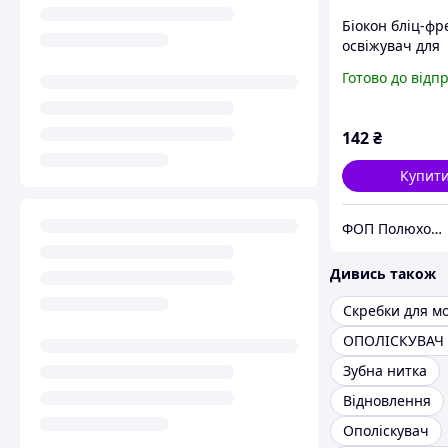
Біокон бліц-ф
освіжувач для
порожнини рот
Готово до відп
25мл
142
₴
Купит
ФОП Полюхович Л.Г.
Дивись також
Скребки для м
Зубна нитка
Відновлення
Ополіскувач