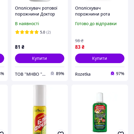
Ополіскувач ротової
Ополіскувач
порожнини Доктор
порожнини рота
Біокон Шавлія і м'ята
Біокон проти
В наявності
Готово до відправки
300 мл (4823110301951)
пародонтозу Доктор
Біокон ромашка та
5.0
(2)
календула 300 мл
98
₴
(4820160035324)
81
₴
83
₴
Купити
Купити
8%
89%
97%
ТОВ "МНВО "БІОКОН"
Rozetka