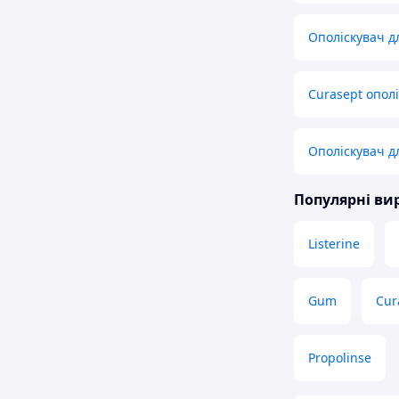
Ополіскувач дл
Curasept опол
Ополіскувач дл
Популярні в
Listerine
Gum
Cur
Propolinse