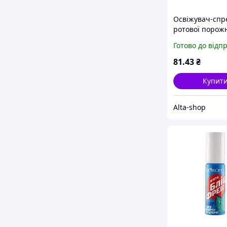
Освіжувач-спр
ротової порож
25мл «Бліц-фр
Готово до відп
Лимон ТМ БІО
1281780 tjy
81
.43
₴
Купит
Alta-shop