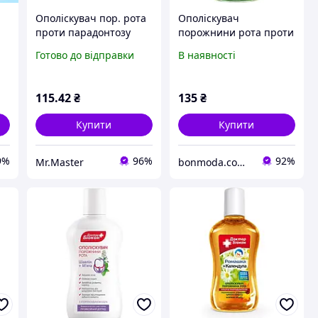
Ополіскувач пор. рота
Ополіскувач
проти парадонтозу
порожнини рота проти
е
(ромашка та
карієсу "Евкаліпт і
Готово до відправки
В наявності
календула)300мл ТМ
ментол" Біокон
БИОКОН 224635 tjy
115
.42
₴
135
₴
Купити
Купити
9%
96%
92%
Mr.Master
bonmoda.com.ua