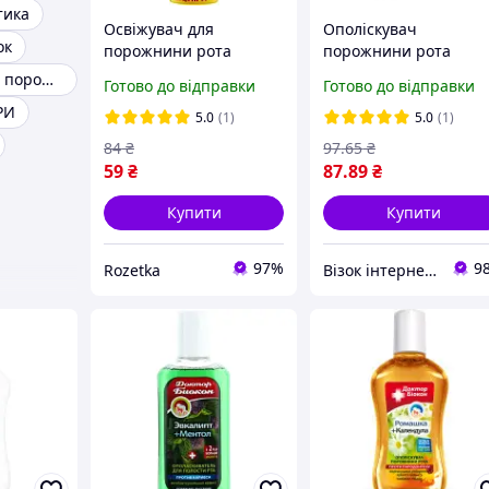
тика
Освіжувач для
Ополіскувач
ок
порожнини рота
порожнини рота
Біокон Бліц-фреш
Біокон проти
Освіжувачі для порожнини рота
Готово до відправки
Готово до відправки
лимон 25 мл
пародонтозу Доктор
РИ
(4820008310477)
Біокон ромашка та
5.0
(1)
5.0
(1)
календула 300 мл
84
₴
97
.65
₴
(4820160035324)
59
₴
87
.89
₴
Купити
Купити
97%
9
Rozetka
Візок інтернет-магазин