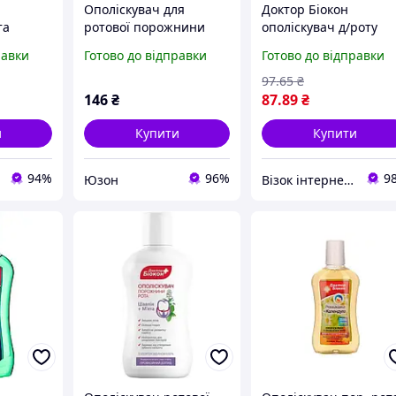
Ополіскувач для
Доктор Біокон
та
ротової порожнини
ополіскувач д/роту
еш м'ята
БІОКОН 300мл Шавлія
300мл евкаліпт/мята 
равки
Готово до відправки
Готово до відправки
та м&apos;ята
карієсу
97
.65
₴
146
₴
87
.89
₴
и
Купити
Купити
94%
96%
9
Юзон
Візок інтернет-магазин