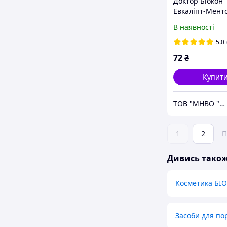
Доктор Біокон
Евкаліпт-Менто
ополіскувач дл
В наявності
ротової порож
проти карієсу, 
5.0
72
₴
Купит
ТОВ "МНВО "БІОКОН"
1
2
П
Дивись тако
Косметика БІ
Засоби для п