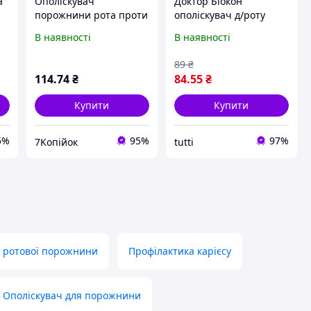
а
Ополіскувач
Доктор Біокон
порожнини рота проти
ополіскувач д/роту
карієсу (евкаліпт та
300мл ромашка/
В наявності
В наявності
ментол)300мл. ТМ
календула п/
БИОКОН 138455 dmx
пародоттозу
89
₴
114
.74
₴
84
.55
₴
Купити
Купити
5%
95%
97%
7Koпійок
tutti
ч ротової порожнини
Профілактика карієсу
Ополіскувач для порожнини