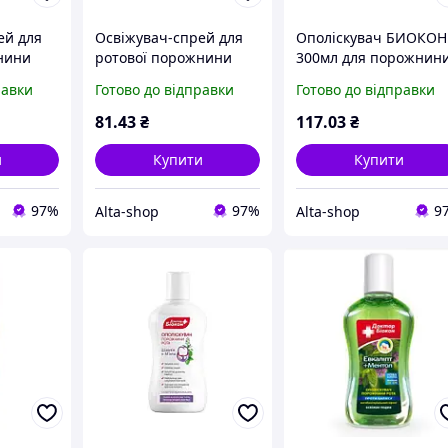
ей для
Освіжувач-спрей для
Ополіскувач БИОКОН
нини
ротової порожнини
300мл для порожнин
еш»
25мл «Бліц-фреш»
рота проти
равки
Готово до відправки
Готово до відправки
КОН
Мятний ТМ БІОКОН
парадонтозу ромашк
та календу
81
.43
₴
117
.03
₴
и
Купити
Купити
97%
97%
9
Alta-shop
Alta-shop