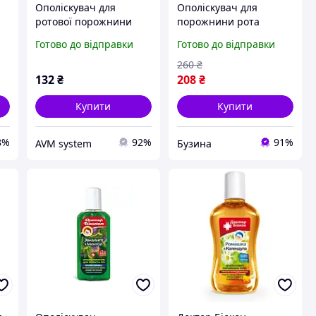
Ополіскувач для
Ополіскувач для
ротової порожнини
порожнини рота
п/
Біокон Доктор Біокон
Беокон Доктор Біокон
Готово до відправки
Готово до відправки
Чайне дерево + алое,
Проти парадонтозу
300 мл
Ромашка та календула
260
₴
300 мл (4820160035324)
132
₴
208
₴
(U0826953_BR)
Купити
Купити
8%
92%
91%
AVM system
Бузина