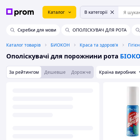
Каталог
В категорії
Скребки для мови
ОПОЛІСКУВАЧ ДЛЯ РОТА
Каталог товарів
БИОКОН
Краса та здоров'я
Гігіє
Ополіскувачі для порожнини рота
БІОК
За рейтингом
Дешевше
Дорожче
Країна виробник