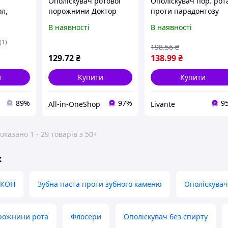
Ополіскувач ротової
Ополіскувач пор. рот
л,
порожнини Доктор
проти парадонтозу
я
Біокон Шавлія і м'ята
(ромашка та
В наявності
В наявності
нини,
300 мл
календула)300мл ТМ
300 мл
БИОКОН "Lv"
(1)
198
.56
₴
129
.72
₴
138
.99
₴
и
Купити
Купити
89%
97%
9
All-in-OneShop
Livante
оказано 1 - 29 товарів з 50+
ж
ОКОН
Зубна паста проти зубного каменю
Ополіскува
орожнини рота
Флосери
Ополіскувач без спирту