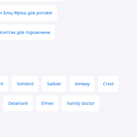
н Бліц-Фреш для ротової
исептик для порожнини
nt
Solident
Sadoer
Amway
Crest
Delamark
Elmex
Family doctor