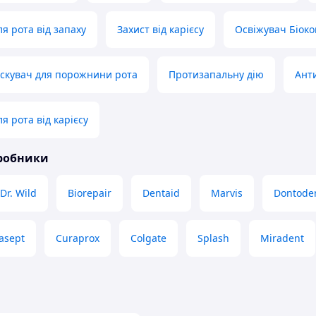
я рота від запаху
Захист від карієсу
Освіжувач Біоко
іскувач для порожнини рота
Протизапальну дію
Ант
я рота від карієсу
иробники
Dr. Wild
Biorepair
Dentaid
Marvis
Dontode
asept
Curaprox
Colgate
Splash
Miradent