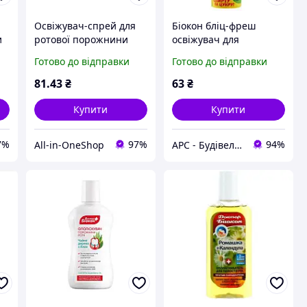
Освіжувач-спрей для
Біокон бліц-фреш
и
ротової порожнини
освіжувач для
25мл «Бліц-фреш»
порожнини роту
Готово до відправки
Готово до відправки
а
Лимон ТМ БІОКОН
Лимон 25мл
81
.43
₴
63
₴
Купити
Купити
7%
97%
94%
All-in-OneShop
АРС - Будівельний інтернет-гіпермаркет