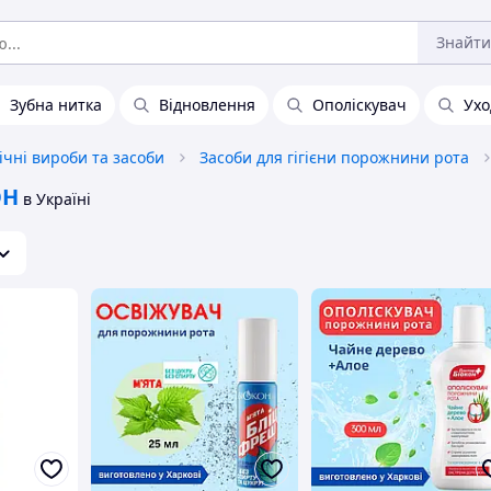
Знайти
Зубна нитка
Відновлення
Ополіскувач
Ухо
нічні вироби та засоби
Засоби для гігієни порожнини рота
ОН
в Україні