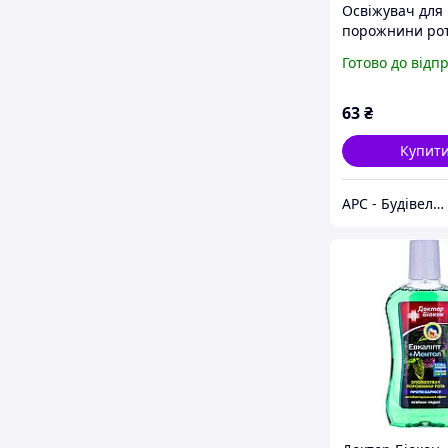
Освіжувач для
порожнини ро
Біокон Бліц-фр
Готово до відп
25 мл
63
₴
Купит
АРС - Будівельний інтернет-гіпермаркет