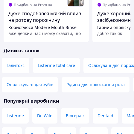
Придбано на Prom.ua
Придбано на Pro
Дуже сподобався мʼякий вплив
Дуже хороший
на ротову порожнину
засіб,економни
Користуюся Modere Mouth Rinse
Гарний ополіскув
вже деякий час і можу сказати, що
добго так як
цей ополіскувач справив дуже
концентрований.
гарне враження. Насамперед
працює як останн
Дивись також
сподобався його м’який вплив на
чистки зубів,так 
ротову порожнину. На відміну від
Переваги
багатьох інших засобів, він не
Невеликий розмі
Галитокс
Listerine total care
Освіжувачі для поро
викликає сильного печіння чи
пакування,концен
дискомфорту, тому користуватися
ним приємно навіть щодня. Після
Ополіскувачі для зубів
Рідина для полоскання рота
полоскання одразу відчувається
тривала свіжість подиху, а в роті
залишається відчуття чистоти без
Популярні виробники
липкості чи надмірно різкого
м’ятного присмаку. При
Listerine
Dr. Wild
Biorepair
Dentaid
Mar
регулярному використанні разом із
чищенням зубів помітно
зменшується утворення нальоту, а