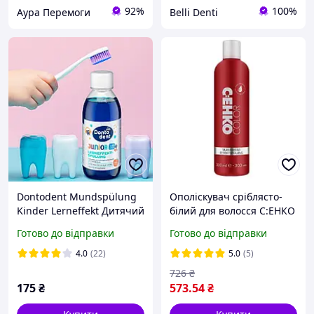
92%
100%
Аура Перемоги
Belli Denti
Dontodent Mundspülung
Ополіскувач сріблясто-
Kinder Lerneffekt Дитячий
білий для волосся C:ЕНКО
індикатор зубного
( 300 мл.)
Готово до відправки
Готово до відправки
нальоту зі смаком яблука
200 мл
4.0
(22)
5.0
(5)
726
₴
175
₴
573
.54
₴