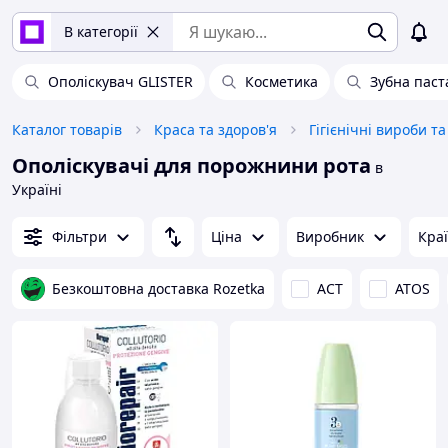
В категорії
Ополіскувач GLISTER
Косметика
Зубна паст
Каталог товарів
Краса та здоров'я
Гігієнічні вироби т
Ополіскувачі для порожнини рота
в
Україні
Фільтри
Ціна
Виробник
Кра
Безкоштовна доставка Rozetka
ACT
ATOS