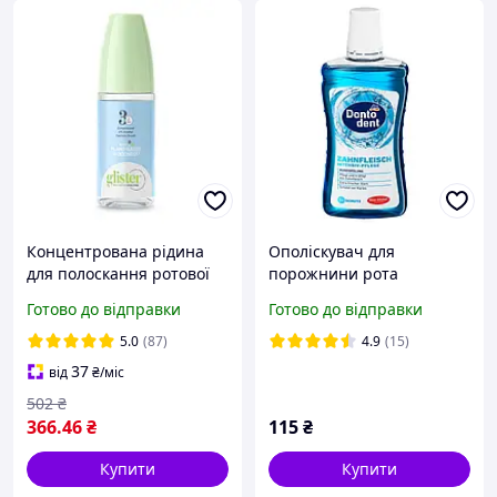
Концентрована рідина
Ополіскувач для
для полоскання ротової
порожнини рота
порожнини Amway Glister
DONTODENT
Готово до відправки
Готово до відправки
72 мл
Mundspülung Zahnfleisch
Intensiv-Pflege
5.0
(87)
4.9
(15)
інтенсивний догляд без
37
від
₴
/міс
спирту, 500 мл
502
₴
366
.46
₴
115
₴
Купити
Купити