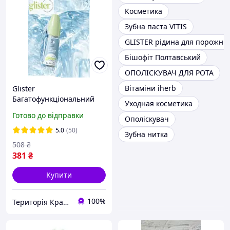
Косметика
Зубна паста VITIS
GLISTER рідина для порожни
Бішофіт Полтавський
ОПОЛІСКУВАЧ ДЛЯ РОТА
Вітаміни iherb
Glister
Багатофункціональний
Уходная косметика
ополіскувач ротової
Готово до відправки
Ополіскувач
порожнини
5.0
(50)
Зубна нитка
508
₴
381
₴
Купити
100%
Територія Краси