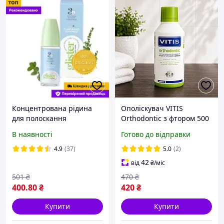
Концентрована рідина
Ополіскувач VITIS
для полоскання
Orthodontic з фтором 500
порожнини рота Glister
мл - для брекетів,
В наявності
Готово до відправки
яблучно-м ятний смак
4.9
(37)
5.0
(2)
42
від
₴
/міс
501
₴
470
₴
400
.80
₴
420
₴
Купити
Купити