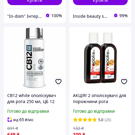
Купити
Купити
100%
99%
"In-dom" Інтернет магазин товарів для дому у Інни
Inside beauty shop
CB12 white ополіскувач
АКЦІЯ! 2 ополіскувачі для
для рота 250 мл, ЦБ 12
порожнини рота
Вайт 12 годин свіжого
«Прополіс Пародонт» за
Готово до відправки
Готово до відправки
дихання, без спирту, з
ЗНИЖЕНОЮ ЦІНОЮ
фтором 0,05%
65
від
₴
/міс
5.0
(26)
691
₴
132
₴
649
₴
100
₴