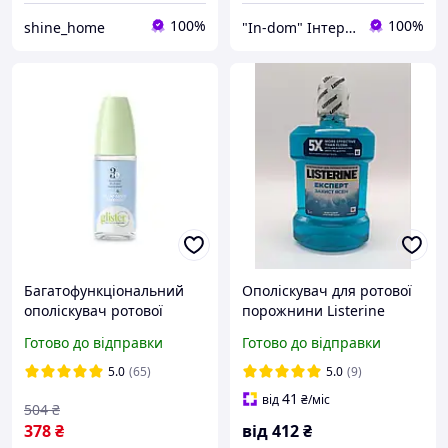
100%
100%
shine_home
"In-dom" Інтернет магазин товарів для дому у Інни
Багатофункціональний
Ополіскувач для ротової
ополіскувач ротової
порожнини Listerine
порожнини Amway Амвей
Expert 1л.
Готово до відправки
Готово до відправки
5.0
(65)
5.0
(9)
41
від
₴
/міс
504
₴
378
₴
від
412
₴