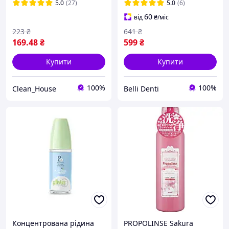
1, 500 мл
5.0
(27)
5.0
(6)
60
від
₴
/міс
223
₴
641
₴
169
.48
₴
599
₴
Купити
Купити
100%
100%
Clean_House
Belli Denti
Концентрована рідина
PROPOLINSE Sakura