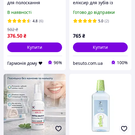
для полоскання
еліксир для зубів із
порожнини рота 72мл
прополісом, екстрактом
В наявності
Готово до відправки
glister amway амвей
зеленого чаю, з ароматом
квітучої вишні, 600 мл
4.8
(6)
5.0
(2)
502
₴
376
.50
₴
765
₴
Купити
Купити
96%
100%
Гармонія дому ♥️
besuto.com.ua