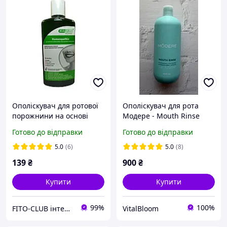
Ополіскувач для ротової
Ополіскувач для рота
порожнини на основі
Модере - Mouth Rinse
бішофіту BishEffect
Modere
Готово до відправки
Готово до відправки
Homeopathic 500 мл
5.0
(6)
5.0
(8)
139
₴
900
₴
Купити
Купити
99%
100%
FITO-CLUB інтернет-магазин
VitalBloom