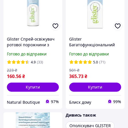
Glister Спрей-освіжувач
Glister
ротової порожнини з
Багатофункціональний
ароматом м яти спрей
ополіскувач для ротової
Готово до відправки
Готово до відправки
рот амвей Amway
порожнини 72мл (124108)
4.9
(33)
5.0
(71)
223
₴
501
₴
160
.56
₴
365
.73
₴
Купити
Купити
97%
99%
Natural Boutique
Блиск дому
Дивись також
Ополіскувач GLISTER