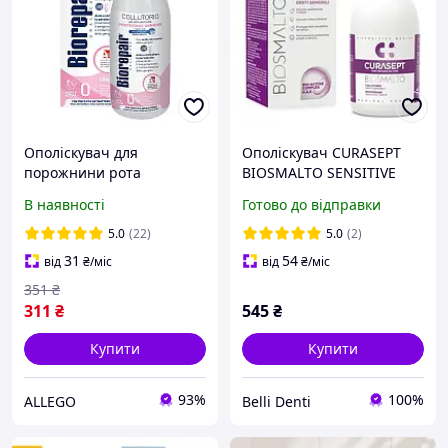
Ополіскувач для
Ополіскувач CURASEPT
порожнини рота
BIOSMALTO SENSITIVE
Biorepair Gum Protection з
TEETH, 300 мл
В наявності
Готово до відправки
гіалуроновою кислотою
500мл
5.0
(22)
5.0
(2)
31
54
від
₴
/міс
від
₴
/міс
351
₴
311
₴
545
₴
Купити
Купити
93%
100%
ALLEGO
Belli Denti