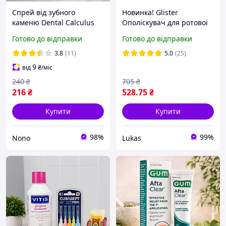
Спрей від зубного
Новинка! Glister
каменю Dental Calculus
Ополіскувач для ротової
dissolving засіб для
порожнини з алое, 500 мл
Готово до відправки
Готово до відправки
догляду та очищення
глістер
зубів 30 мл
3.8
(11)
5.0
(25)
9
від
₴
/міс
240
₴
705
₴
216
₴
528
.75
₴
Купити
Купити
98%
99%
Nono
Lukas