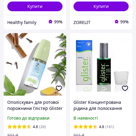
Купити
Купити
99%
99%
Healthy family
ZORELIT
Ополіскувач для ротової
Glister Концентрована
порожнини Глістер Glister
рідина для полоскання
Амвей Amway, 72мл
порожнини рота
Готово до відправки
В наявності
глістер
4.8
(26)
4.8
(161)
501
₴
501
₴