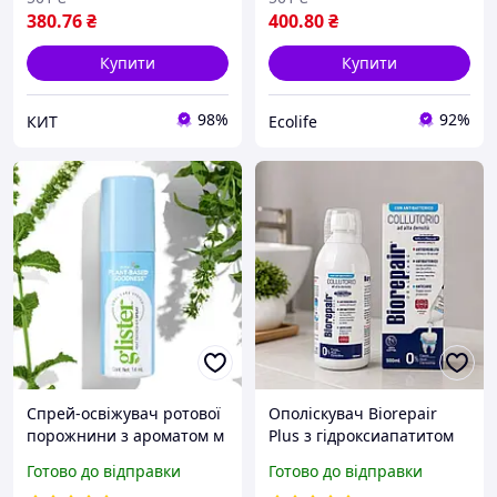
380
.76
₴
400
.80
₴
Купити
Купити
98%
92%
КИТ
Ecolife
Спрей-освіжувач ротової
Ополіскувач Biorepair
порожнини з ароматом м
Plus з гідроксиапатитом
яти спрей рот амвей
та цинком Професійне
Готово до відправки
Готово до відправки
відновлення та захист 3 в