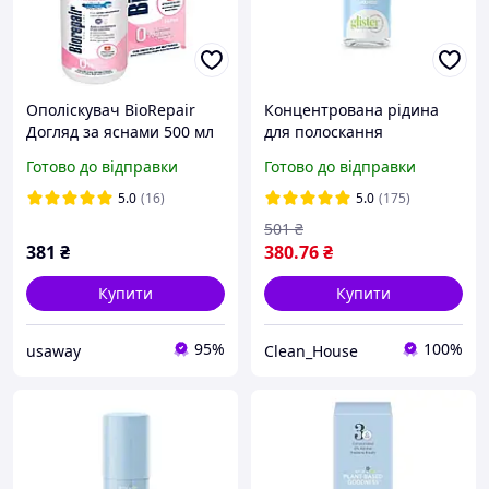
Ополіскувач BioRepair
Концентрована рідина
Догляд за яснами 500 мл
для полоскання
порожнини рота glister
Готово до відправки
Готово до відправки
5.0
(16)
5.0
(175)
501
₴
381
₴
380
.76
₴
Купити
Купити
95%
100%
usaway
Clean_House