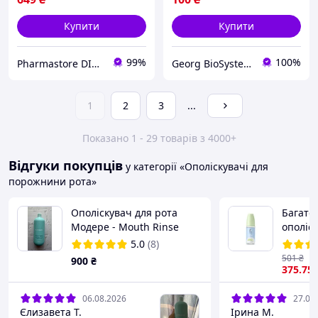
Купити
Купити
99%
100%
Pharmastore DISCOUNT
Georg BioSystems - продукти для краси та здоров'я
1
2
3
...
Показано 1 - 29 товарів з 4000+
Відгуки покупців
у категорії «Ополіскувачі для
порожнини рота»
Ополіскувач для рота
Багато
Модере - Mouth Rinse
ополіс
Modere
порожн
5.0
(8)
глисте
501
₴
900
₴
375
.75
06.08.2026
27.07
Єлизавета Т.
Ірина М.