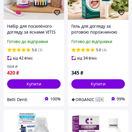
Набір для посиленого
Гель для догляду за
догляду за яснами VITIS
ротовою порожниною
Healthy Gums Gingival 500
GUM Afta Clear проти
Готово до відправки
Готово до відправки
мл + йоржики Curasept 5
травм і виразок 10 мл
шт
5.0
(3)
5.0
(4)
42
34
від
₴
/міс
від
₴
/міс
504
₴
420
₴
345
₴
Купити
Купити
100%
99%
Belli Denti
🍀ORGANIC 🇺🇦