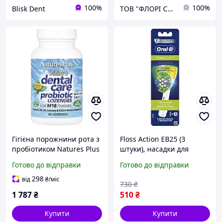
100%
100%
Blisk Dent
ТОВ "ФЛОРІ СПРЕЙ"
Гігієна порожнини рота з
Floss Action EB25 (3
пробіотиком Natures Plus
штуки), насадки для
(Dental Care) 60
зубної щітки Oral-B гігієна
Готово до відправки
Готово до відправки
льодяників зі смаком
порожнини рота
м'яти
298
від
₴
/міс
730
₴
1 787
₴
510
₴
Купити
Купити