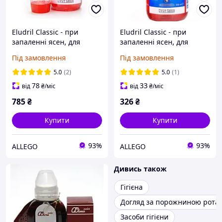
Eludril Classic - при
Eludril Classic - при
запаленні ясен, для
запаленні ясен, для
гігієни порожнини рота,
гігієни порожнини рота,
Під замовлення
Під замовлення
500 мл
200 мл
5.0
(2)
5.0
(1)
78
33
від
₴
/міс
від
₴
/міс
785
₴
326
₴
Купити
Купити
93%
93%
ALLEGO
ALLEGO
Дивись також
Гігієна
Догляд за порожниною рота
Засоби гігієни