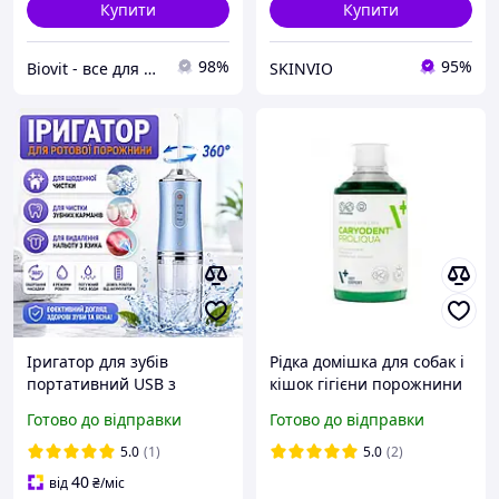
Купити
Купити
98%
95%
Biovit - все для здоров'я та краси
SKINVIO
Іригатор для зубів
Рідка домішка для собак і
портативний USB з
кішок гігієни порожнини
насадками очищення
рота та догляду за зубами
Готово до відправки
Готово до відправки
брекетів та догляд ясен
VetExpert (Ветексперт)
ORAL IRRIGATOR
Caryodent Proliqua
5.0
(1)
5.0
(2)
акумуляторний для
40
від
₴
/міс
гігієни рота