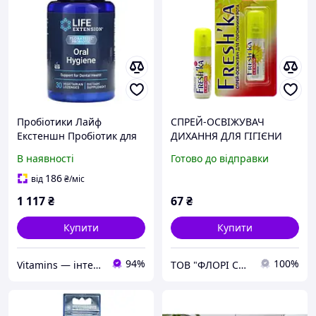
Пробіотики Лайф
СПРЕЙ-ОСВІЖУВАЧ
Екстеншн Пробіотик для
ДИХАННЯ ДЛЯ ГІГІЄНИ
Гігієни Рота-Life Extension
ПОРОЖНИНИ РОТА
В наявності
Готово до відправки
Probiotic Oral Hygiene
«FRESH'KA», ЛИМОН, 15
(Oral Hygiene) 30
мл, БЛІСТЕР№1
186
від
₴
/міс
льодяників
1 117
₴
67
₴
Купити
Купити
94%
100%
Vitamins — інтернет-магазин вітамінів та мінералів
ТОВ "ФЛОРІ СПРЕЙ"