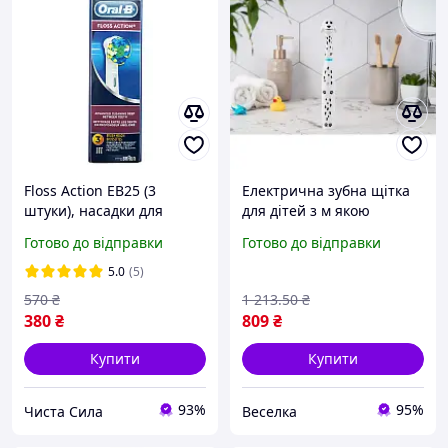
Floss Action EB25 (3
Електрична зубна щітка
штуки), насадки для
для дітей з м якою
зубної щітки Oral-B гігієна
щетиною та
Готово до відправки
Готово до відправки
порожнини рота
захоплюючим дизайном
для гігієни порожнини
5.0
(5)
рота. FLAME
570
₴
1 213
.50
₴
380
₴
809
₴
Купити
Купити
93%
95%
Чиста Сила
Веселка