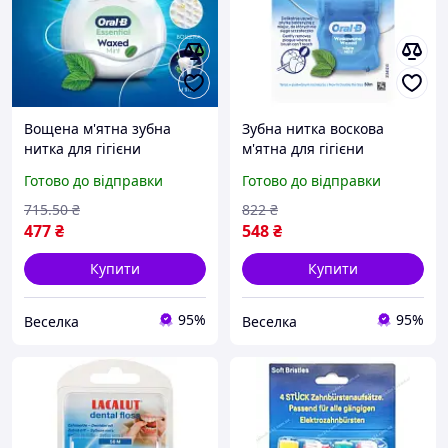
Вощена м'ятна зубна
Зубна нитка воскова
нитка для гігієни
м'ятна для гігієни
порожнини рота 100
порожнини рота
Готово до відправки
Готово до відправки
метрів 2 котушки видаляє
ефективне очищення
наліт і залишки їжі FLAME
міжзубних проміжків 50
715
.50
₴
822
₴
метрів. FLAME
477
₴
548
₴
Купити
Купити
95%
95%
Веселка
Веселка