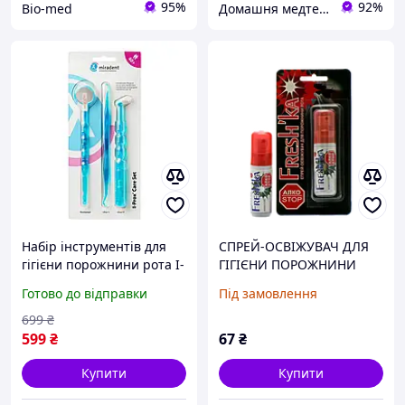
95%
92%
Bio-med
Домашня медтехніка та ортопедичні товари
Набір інструментів для
СПРЕЙ-ОСВІЖУВАЧ ДЛЯ
гігієни порожнини рота I-
ГІГІЄНИ ПОРОЖНИНИ
Prox Care Set Miradent,
РОТА "FRESHKA" АLКО-
Готово до відправки
Під замовлення
Монопучкова щітка,
STOP, 15 мл, блістер№1
Скейлер, Дзеркало,
699
₴
Мірадент
599
₴
67
₴
Купити
Купити