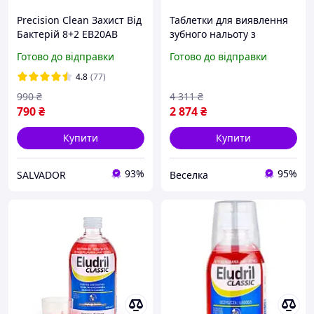
Precision Clean Захист Від
Таблетки для виявлення
Бактерій 8+2 EB20AB
зубного нальоту з
насадки для зубної щітки
ксилітом для дітей та
Готово до відправки
Готово до відправки
Oral-B гігієна порожнини
дорослих для
рота
покращення гігієни
4.8
(77)
порожнини рота. SPICY
990
₴
4 311
₴
790
₴
2 874
₴
Купити
Купити
93%
95%
SALVADOR
Веселка