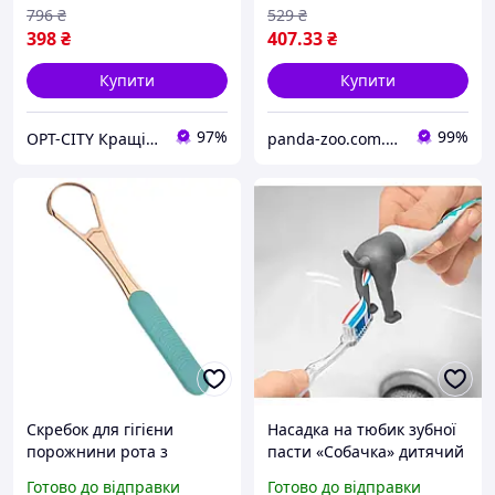
796
₴
529
₴
398
₴
407
.33
₴
Купити
Купити
97%
99%
OPT-CITY Кращі ціни в інтернеті
panda-zoo.com.ua
Скребок для гігієни
Насадка на тюбик зубної
порожнини рота з
пасти «Собачка» дитячий
неіржавкої сталі для
дозатор для гігієни рота
Готово до відправки
Готово до відправки