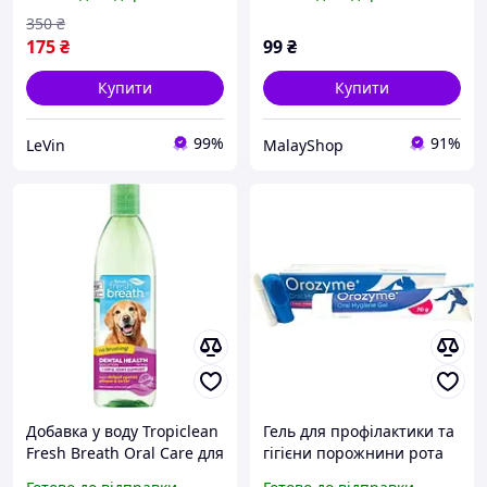
язика щітка
XJ5358
350
₴
175
₴
99
₴
Купити
Купити
99%
91%
LeVin
MalayShop
Добавка у воду Tropiclean
Гель для профілактики та
Fresh Breath Oral Care для
гігієни порожнини рота
гігієни порожнини рота у
котів і собак Ecuphar