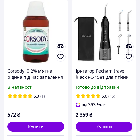
Corsodyl 0,2% м'ятна
Іригатор Pecham travel
рідина під час запалення
black PC-1581 для гігієни
ясен, для гігієни
порожнини рота
В наявності
Готово до відправки
порожнини рота, 300 мл
5.0
(1)
5.0
(15)
393
від
₴
/міс
572
₴
2 359
₴
Купити
Купити