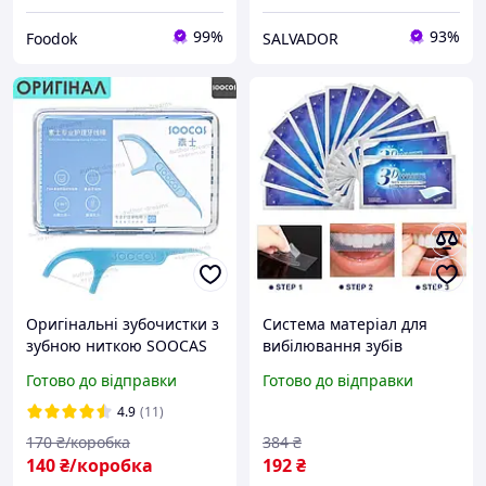
99%
93%
Foodok
SALVADOR
Оригінальні зубочистки з
Система матеріал для
зубною ниткою SOOCAS
вибілювання зубів
Professional Dental Floss
Смужки 3d white Гігієна
Готово до відправки
Готово до відправки
Picks, 50 штук у зручній
порожнини рота засобу
коробці для гігієни рота
догляду Вибілити зуби
4.9
(11)
170
₴/коробка
384
₴
140
₴/коробка
192
₴