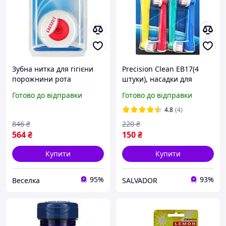
Зубна нитка для гігієни
Precision Clean EB17(4
порожнини рота
штуки), насадки для
економічна 50 метрів для
електричної зубної щітки
Готово до відправки
Готово до відправки
захисту зубів і ясен. SPICY
Oral-B гігієна порожнини
рота
4.8
(4)
846
₴
220
₴
564
₴
150
₴
Купити
Купити
95%
93%
Веселка
SALVADOR