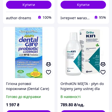
Купити
Купити
100%
95%
author-dreams
Інтернет магазин «Smart Life»
Гігієна ротової
OrthoKIN MIĘTA - płyn do
порожнини (Dental Care)
higieny jamy ustnej dla
osób noszących aparat
Готово до відправки
В наявності
ortodontyczny - 500ml
1 597
₴
789
.80
₴/од.