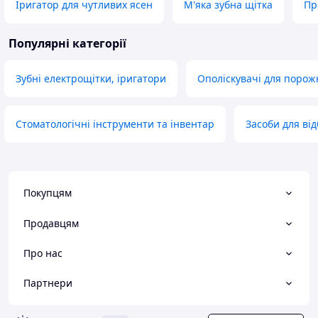
Іригатор для чутливих ясен
М'яка зубна щітка
Пр
Популярні категорії
Зубні електрощітки, іригатори
Ополіскувачі для порож
Стоматологічні інструменти та інвентар
Засоби для ві
Покупцям
Продавцям
Про нас
Партнери