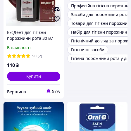
Професійна гігієна порожни
Засоби для порожнини рота
Товари для гігієни порожнин
Набір для гігієни порожнини
ЕксДент для гігієни
порожнини рота 30 мл
Гігієнічний догляд за порож
В наявності
Гігієнічні засоби
5.0
(2)
Гігієна порожнини рота у діт
110
₴
Купити
97%
Вершина