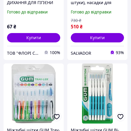
ДИХАННЯ ДЛЯ ГІГІЄНИ
штуки), насадки для
ПОРОЖНИНИ РОТА
зубної щітки Oral-B гігієна
Готово до відправки
Готово до відправки
«FRESH'KA», ЛИМОН, 15
порожнини рота
мл, БЛІСТЕР№1
730
₴
67
₴
510
₴
Купити
Купити
100%
93%
ТОВ "ФЛОРІ СПРЕЙ"
SALVADOR
Міжзубні щітки GUM Trav-
Міжзубні щітки GUM Bi-