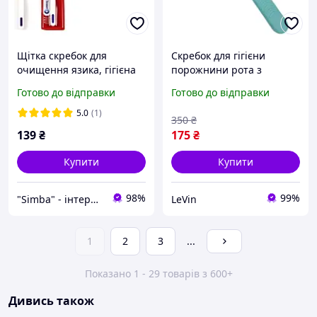
Щітка скребок для
Скребок для гігієни
очищення язика, гігієна
порожнини рота з
порожнини рота
неіржавкої сталі для
Готово до відправки
Готово до відправки
язика щітка
5.0
(1)
350
₴
139
₴
175
₴
Купити
Купити
98%
99%
"Simba" - інтернет магазин
LeVin
1
2
3
...
Показано 1 - 29 товарів з 600+
Дивись також