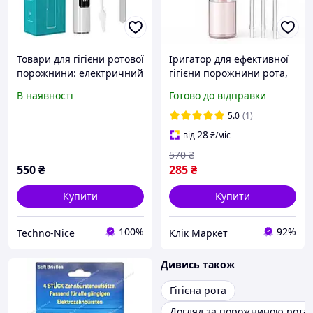
Товари для гігієни ротової
Іригатор для ефективної
порожнини: електричний
гігієни порожнини рота,
скребок для чищення
Товари для ротової
В наявності
Готово до відправки
зубів, засіб для
порожнини іригатор GM-
видалення зубного
18
5.0
(1)
нальоту, зубного каменю
28
від
₴
/міс
570
₴
550
₴
285
₴
Купити
Купити
100%
92%
Techno-Nice
Клік Маркет
Дивись також
Гігієна рота
Догляд за порожниною рота