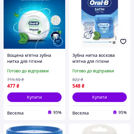
Вощена м'ятна зубна
Зубна нитка воскова
нитка для гігієни
м'ятна для гігієни
порожнини рота 100
порожнини рота
Готово до відправки
Готово до відправки
метрів 2 котушки видаляє
ефективне очищення
наліт і залишки їжі FLAME
міжзубних проміжків 50
715
.50
₴
822
₴
метрів. FLAME
477
₴
548
₴
Купити
Купити
95%
95%
Веселка
Веселка