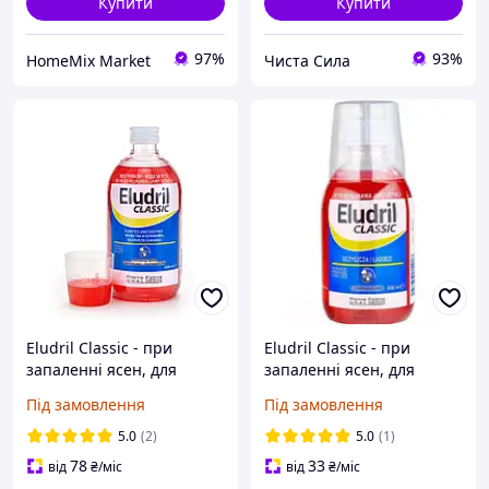
Купити
Купити
97%
93%
HomeMix Market
Чиста Сила
Eludril Classic - при
Eludril Classic - при
запаленні ясен, для
запаленні ясен, для
гігієни порожнини рота,
гігієни порожнини рота,
Під замовлення
Під замовлення
500 мл
200 мл
5.0
(2)
5.0
(1)
78
33
від
₴
/міс
від
₴
/міс