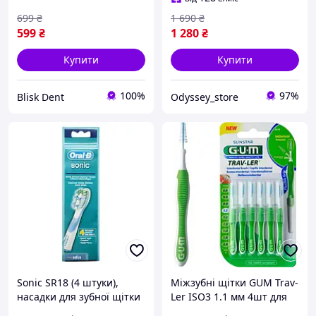
Мірадент
699
₴
1 690
₴
599
₴
1 280
₴
Купити
Купити
100%
97%
Blisk Dent
Odyssey_store
Sonic SR18 (4 штуки),
Міжзубні щітки GUM Trav-
насадки для зубної щітки
Ler ISO3 1.1 мм 4шт для
Oral-B гігієна порожнини
ефективної гігієни