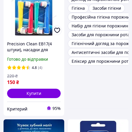
Гігієна
Засоби гігієни
Професійна гігієна порожни
Набір для гігієни порожнини
Засоби для порожнини рота
Гігієнічний догляд за порож
Precision Clean EB17(4
штуки), насадки для
Антисептичні засоби для по
електричної зубної щітки
Готово до відправки
Еліксир для порожнини рота
Oral-B гігієна порожнини
рота
4.8
(4)
220
₴
150
₴
Купити
95%
Критерий