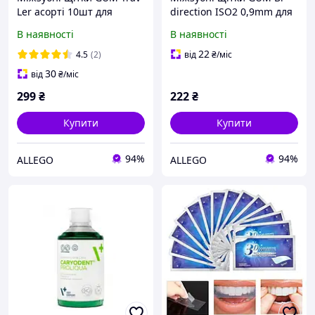
Ler асорті 10шт для
direction ISO2 0,9mm для
ефективної гігієни
якісної гігієни порожнини
В наявності
В наявності
порожнини рота
рота
22
4.5
(2)
від
₴
/міс
30
від
₴
/міс
299
₴
222
₴
Купити
Купити
94%
94%
ALLEGO
ALLEGO