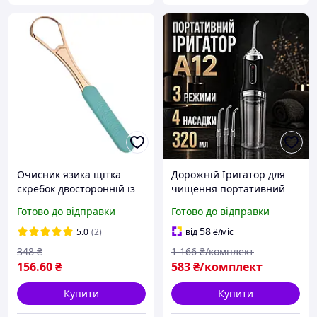
Очисник язика щітка
Дорожній Іригатор для
скребок двосторонній із
чищення портативний
неіржавкої сталі лопатка
приладу для гігієни
Готово до відправки
Готово до відправки
для гігієни порожнини
ротової порожнини
рота
Іригатор для порожнини
58
5.0
(2)
від
₴
/міс
рота USB електричний
348
₴
1 166
₴/комплект
156
.60
₴
583
₴/комплект
Купити
Купити