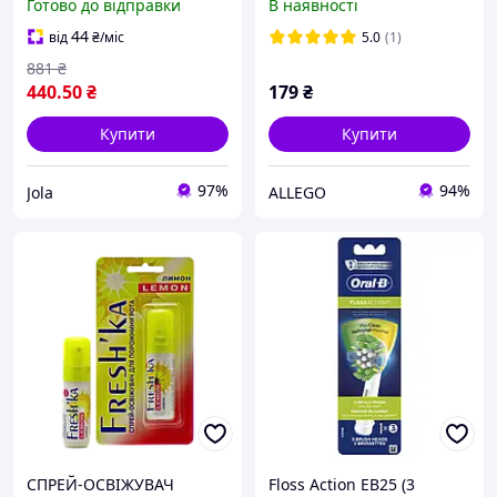
Готово до відправки
В наявності
рота
порожнини рота
44
від
₴
/міс
5.0
(1)
881
₴
440
.50
₴
179
₴
Купити
Купити
97%
94%
Jola
ALLEGO
СПРЕЙ-ОСВІЖУВАЧ
Floss Action EB25 (3