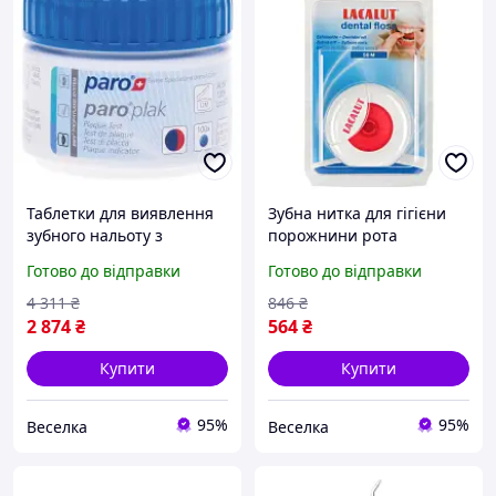
Таблетки для виявлення
Зубна нитка для гігієни
зубного нальоту з
порожнини рота
ксилітом для дітей та
економічна 50 метрів для
Готово до відправки
Готово до відправки
дорослих для
захисту зубів і ясен. SPICY
покращення гігієни
4 311
₴
846
₴
порожнини рота. SPICY
2 874
₴
564
₴
Купити
Купити
95%
95%
Веселка
Веселка