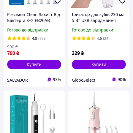
Precision Clean Захист Від
Іригатор для зубів 230 мл
Бактерій 8+2 EB20AB
5 Вт USB заряджання
насадки для зубної щітки
рожевий для ефективної
Готово до відправки
Готово до відправки
Oral-B гігієна порожнини
гігієни порожнини рота
рота
4.8
(77)
4.6
(24)
990
₴
790
₴
329
₴
Купити
Купити
93%
90%
SALVADOR
GloboSelect