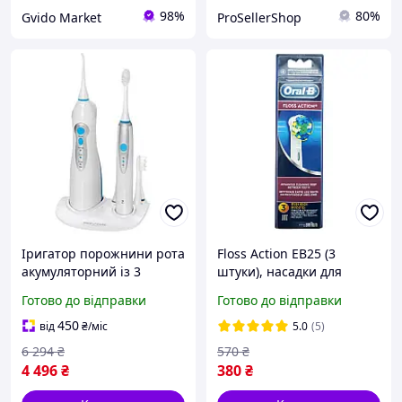
98%
80%
Gvido Market
ProSellerShop
Іригатор порожнини рота
Floss Action EB25 (3
акумуляторний із 3
штуки), насадки для
насадками для гігієни 150
зубної щітки Oral-B гігієна
Готово до відправки
Готово до відправки
мл Profi Care HM-7222
порожнини рота
450
від
₴
/міс
5.0
(5)
6 294
₴
570
₴
4 496
₴
380
₴