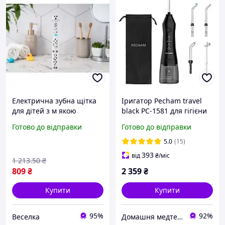
Електрична зубна щітка
Іригатор Pecham travel
для дітей з м якою
black PC-1581 для гігієни
щетиною та
порожнини рота
Готово до відправки
Готово до відправки
захоплюючим дизайном
для гігієни порожнини
5.0
(15)
рота. FLAME
393
від
₴
/міс
1 213
.50
₴
809
₴
2 359
₴
Купити
Купити
95%
92%
Веселка
Домашня медтехніка та ортопедичні товари