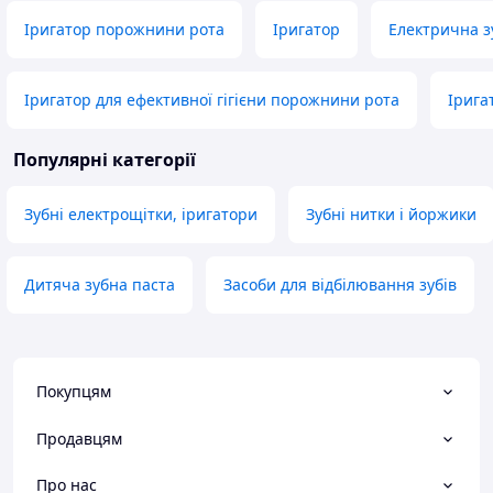
Іригатор порожнини рота
Іригатор
Електрична з
Іригатор для ефективної гігієни порожнини рота
Ірига
Популярні категорії
Зубні електрощітки, іригатори
Зубні нитки і йоржики
Дитяча зубна паста
Засоби для відбілювання зубів
Покупцям
Продавцям
Про нас