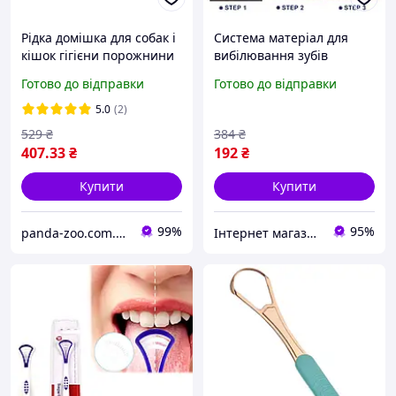
Рідка домішка для собак і
Система матеріал для
кішок гігієни порожнини
вибілювання зубів
рота та догляду за зубами
Смужки 3d white Гігієна
Готово до відправки
Готово до відправки
VetExpert (Ветексперт)
порожнини рота засобу
Caryodent Proliqua
догляду Вибілити зуби
5.0
(2)
529
₴
384
₴
407
.33
₴
192
₴
Купити
Купити
99%
95%
panda-zoo.com.ua
Інтернет магазин «Smart Life»