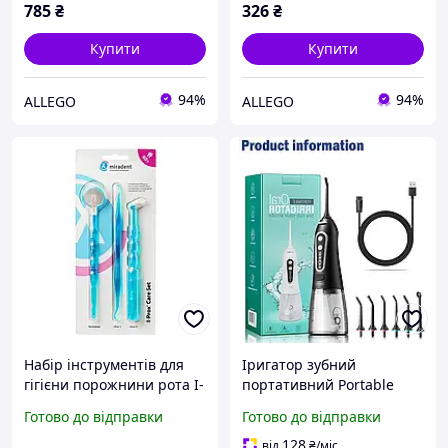
785
₴
326
₴
Купити
Купити
94%
94%
ALLEGO
ALLEGO
Набір інструментів для
Іригатор зубний
гігієни порожнини рота I-
портативний Portable
Prox Care Set Miradent,
Oral для підтримки
Готово до відправки
Готово до відправки
Монопучкова щітка,
здоров'я порожнини рота
Скейлер, Дзеркало,
та гігієни брекет системи.
128
від
₴
/міс